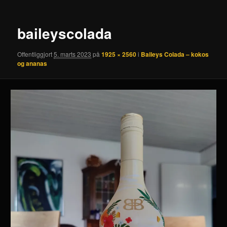
baileyscolada
Offentliggjort
5. marts 2023
på
1925 × 2560
i
Baileys Colada – kokos
og ananas