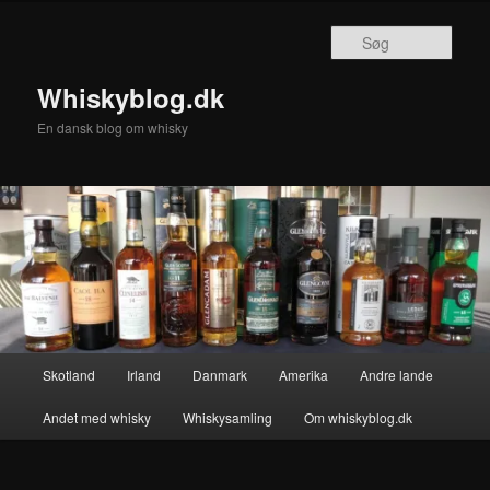
Fortsæt
til
Søg
primært
indhold
Whiskyblog.dk
En dansk blog om whisky
Hovedmenu
Skotland
Irland
Danmark
Amerika
Andre lande
Andet med whisky
Whiskysamling
Om whiskyblog.dk
Billednavigation