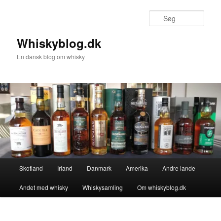
Fortsæt
til
Søg
primært
indhold
Whiskyblog.dk
En dansk blog om whisky
Hovedmenu
Skotland
Irland
Danmark
Amerika
Andre lande
Andet med whisky
Whiskysamling
Om whiskyblog.dk
Billednavigation