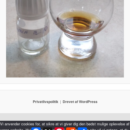
Privatlivspolitik
Drevet af WordPress
Vi anvender cookies for, at sikre at vi giver dig den bedst mulige oplevelse af
Facebook
X
Pinterest
Reddit
Share
vores website. Hvis du fortsætter med at bruge dette site vil vi antage, at du