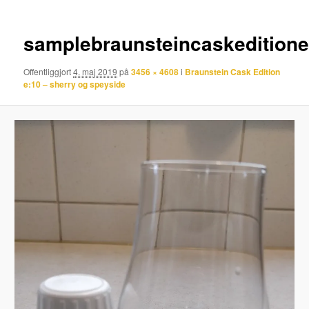
samplebraunsteincaskedition
Offentliggjort
4. maj 2019
på
3456 × 4608
i
Braunstein Cask Edition
e:10 – sherry og speyside