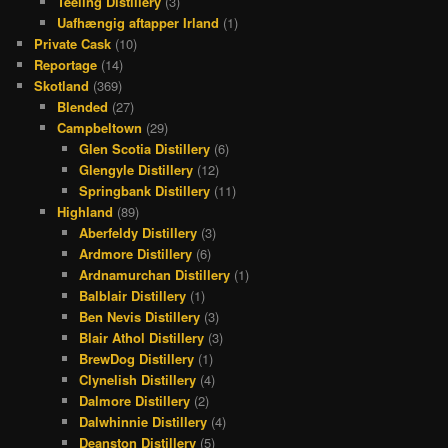
Teeling Distillery
(3)
Uafhængig aftapper Irland
(1)
Private Cask
(10)
Reportage
(14)
Skotland
(369)
Blended
(27)
Campbeltown
(29)
Glen Scotia Distillery
(6)
Glengyle Distillery
(12)
Springbank Distillery
(11)
Highland
(89)
Aberfeldy Distillery
(3)
Ardmore Distillery
(6)
Ardnamurchan Distillery
(1)
Balblair Distillery
(1)
Ben Nevis Distillery
(3)
Blair Athol Distillery
(3)
BrewDog Distillery
(1)
Clynelish Distillery
(4)
Dalmore Distillery
(2)
Dalwhinnie Distillery
(4)
Deanston Distillery
(5)