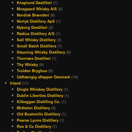
Knaplund Destilleri
(1)
Mosgaard Whisky A/S
(5)
Nordisk Brænderi
(8)
Norlyk Distillery ApS
(1)
Nyborg Destilleri
(2)
Radius Distillery A/S
(1)
Sall Whisky Distillery
(3)
Small Batch Distillers
(1)
Stauning Whisky Distillery
(9)
Thornæs Destilleri
(1)
Thy Whisky
(9)
Trolden Bryghus
(6)
Uafhængig aftapper Danmark
(14)
Irland
(11)
Dingle Whiskey Distillery
(1)
Dublin Liberties Distillery
(1)
Kilbeggan Distilling Co.
(1)
Midleton Distillery
(5)
Old Bushmills Distillery
(1)
Pearse Lyons Distillery
(1)
Roe & Co Distillery
(1)