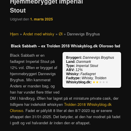
Hjemmebrygget Imperial
Stout
Udgivet den
1. marts 2025
Hjem
»
Andet med whisky
»
Øl
»
Dannevigs Bryghus
Black Sabbath – ex Trolden 2018 Whiskyblog.dk Oloroso fad
Black Sabbath er en
Bryggeri:
Dannevigs Bryghus
fadlagret Imperial Stout på
Land:
Danmark
Type:
Imperial Stout
12% vol. Øllen er brygget af
ABV:
12%
hjemmebryggeri Dannevigs
Whisky:
Fadlagret
Fadtype:
Whisky, Trolden
Bryghus. Min kammerat
Whiskyblog.dk:
★★
★★★
Anders er manden bag, og
han har vundet flere titler ved
DM i håndbryg. Øllen har lagret på et miniature private cask, der
tidligere har indeholdt whiskyen
Trolden 2018 Whiskyblog.dk
Oloroso
. Fadet er påfyldt 8 liter øl den 8/7-2023 og er senere
aftappet den 31/01-2025. Det betyder, at den har modnet på fadet
i godt og vel halvandet år inden den er aftappet.