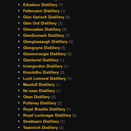
Edradour Distillery
(7)
Fettercairn Distillery
(1)
Glen Garioch Distillery
(2)
Glen Ord Distillery
(3)
Glencadam Distillery
(3)
GlenDronach Distillery
(7)
Glenglassaugh Distillery
(3)
Glengoyne Distillery
(5)
Glenmorangie Distillery
(2)
Glenturret Distillery
(1)
Invergordon Distillery
(1)
Knockdhu Distillery
(2)
Loch Lomond Distillery
(1)
Macduff Distillery
(1)
Nc’nean Distillery
(1)
Oban Distillery
(3)
Pulteney Distillery
(2)
Royal Brackla Distillery
(1)
Royal Lochnagar Distillery
(2)
Strathearn Distillery
(1)
Teaninich Distillery
(3)