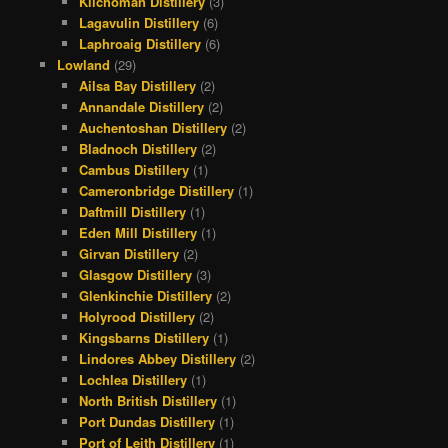
Kilchoman Distillery
(3)
Lagavulin Distillery
(6)
Laphroaig Distillery
(6)
Lowland
(29)
Ailsa Bay Distillery
(2)
Annandale Distillery
(2)
Auchentoshan Distillery
(2)
Bladnoch Distillery
(2)
Cambus Distillery
(1)
Cameronbridge Distillery
(1)
Daftmill Distillery
(1)
Eden Mill Distillery
(1)
Girvan Distillery
(2)
Glasgow Distillery
(3)
Glenkinchie Distillery
(2)
Holyrood Distillery
(2)
Kingsbarns Distillery
(1)
Lindores Abbey Distillery
(2)
Lochlea Distillery
(1)
North British Distillery
(1)
Port Dundas Distillery
(1)
Port of Leith Distillery
(1)