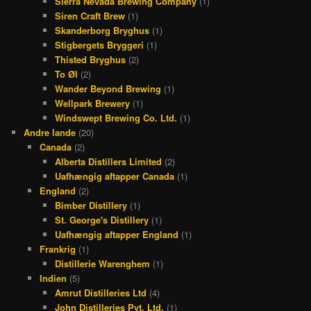
Sierra Nevada Brewing Company
(1)
Siren Craft Brew
(1)
Skanderborg Bryghus
(1)
Stigbergets Bryggeri
(1)
Thisted Bryghus
(2)
To Øl
(2)
Wander Beyond Brewing
(1)
Wellpark Brewery
(1)
Windswept Brewing Co. Ltd.
(1)
Andre lande
(20)
Canada
(2)
Alberta Distillers Limited
(2)
Uafhængig aftapper Canada
(1)
England
(2)
Bimber Distillery
(1)
St. George's Distillery
(1)
Uafhængig aftapper England
(1)
Frankrig
(1)
Distillerie Warenghem
(1)
Indien
(5)
Amrut Distilleries Ltd
(4)
John Distilleries Pvt. Ltd.
(1)