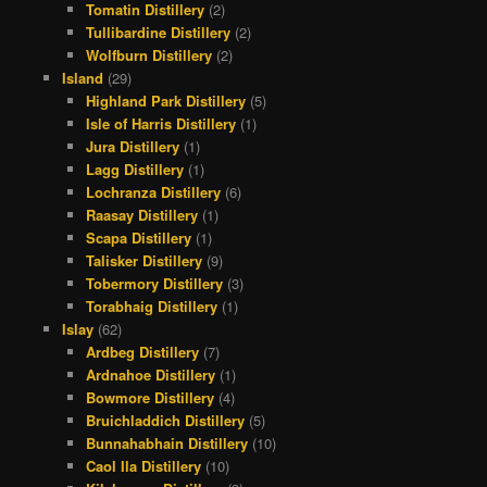
Tomatin Distillery
(2)
Tullibardine Distillery
(2)
Wolfburn Distillery
(2)
Island
(29)
Highland Park Distillery
(5)
Isle of Harris Distillery
(1)
Jura Distillery
(1)
Lagg Distillery
(1)
Lochranza Distillery
(6)
Raasay Distillery
(1)
Scapa Distillery
(1)
Talisker Distillery
(9)
Tobermory Distillery
(3)
Torabhaig Distillery
(1)
Islay
(62)
Ardbeg Distillery
(7)
Ardnahoe Distillery
(1)
Bowmore Distillery
(4)
Bruichladdich Distillery
(5)
Bunnahabhain Distillery
(10)
Caol Ila Distillery
(10)