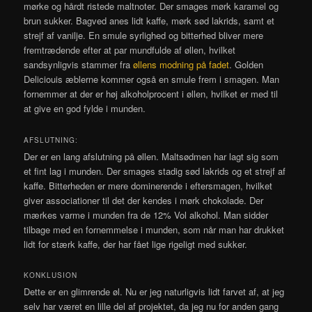
mørke og hårdt ristede maltnoter. Der smages mørk karamel og
brun sukker. Bagved anes lidt kaffe, mørk sød lakrids, samt et
strejf af vanilje. En smule syrlighed og bitterhed bliver mere
fremtrædende efter at par mundfulde af øllen, hvilket
sandsynligvis stammer fra
øllens modning på fadet
. Golden
Deliciouis æblerne kommer også en smule frem i smagen. Man
fornemmer at der er høj alkoholprocent i øllen, hvilket er med til
at give en god fylde i munden.
AFSLUTNING:
Der er en lang afslutning på øllen. Maltsødmen har lagt sig som
et fint lag i munden. Der smages stadig sød lakrids og et strejf af
kaffe. Bitterheden er mere dominerende i eftersmagen, hvilket
giver associationer til det der kendes i mørk chokolade. Der
mærkes varme i munden fra de 12% Vol alkohol. Man sidder
tilbage med en fornemmelse i munden, som når man har drukket
lidt for stærk kaffe, der har fået lige rigeligt med sukker.
KONKLUSION
Dette er en glimrende øl. Nu er jeg naturligvis lidt farvet af, at jeg
selv har været en lille del af projektet, da jeg nu for anden gang