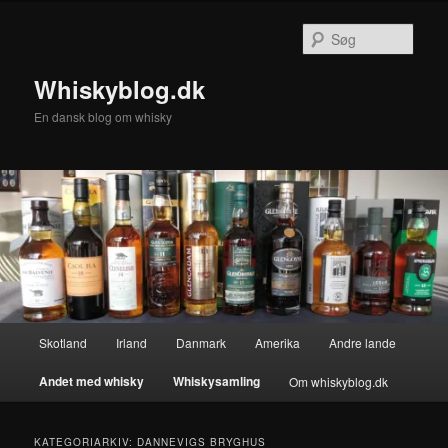
Fortsæt
Fortsæt
til
til
Søg
primært
sekundært
indhold
indhold
Whiskyblog.dk
En dansk blog om whisky
Hovedmenu
Skotland
Irland
Danmark
Amerika
Andre lande
Andet med whisky
Whiskysamling
Om whiskyblog.dk
KATEGORIARKIV:
DANNEVIGS BRYGHUS