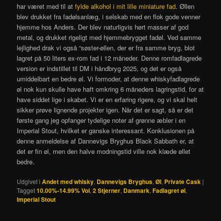
har været med til at
fylde alkohol i mit lille miniature fad
. Øllen
blev drukket fra fadølsanlæg, i selskab med en flok gode venner
hjemme hos Anders. Der blev naturligvis hørt masser af god
metal, og drukket rigeligt med hjemmebrygget fadøl. Ved samme
lejlighed drak vi også “søster-øllen, der er fra samme bryg, blot
lagret på 50 liters ex-rom fad i 12 måneder. Denne romfadlagrede
version er indstillet til DM i håndbryg 2025, og det er også
umiddelbart en bedre øl. Vi formoder, at denne whiskyfadlagrede
øl nok kun skulle have haft omkring 6 måneders lagringstid, for at
have siddet lige i skabet. Vi er en erfaring rigere, og vi skal helt
sikker prøve lignende projekter igen. Når det er sagt, så er det
første gang jeg opfanger tydelige noter af grønne æbler i en
Imperial Stout, hvilket er ganske interessant. Konklusionen på
denne anmeldelse af Dannevigs Bryghus Black Sabbath er, at
det er fin øl, men den halve modningstid ville nok klæde øllet
bedre.
Udgivet i
Andet med whisky
,
Dannevigs Bryghus
,
Øl
,
Private Cask
|
Tagget
10.00%-14.99% Vol
,
2 Stjerner
,
Danmark
,
Fadlagret øl
,
Imperial Stout