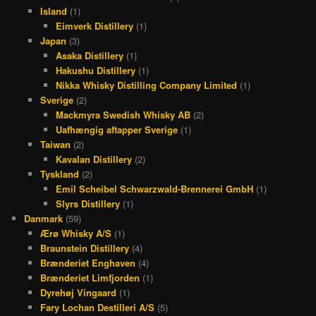
Island
(1)
Eimverk Distillery
(1)
Japan
(3)
Asaka Distillery
(1)
Hakushu Distillery
(1)
Nikka Whisky Distilling Company Limited
(1)
Sverige
(2)
Mackmyra Swedish Whisky AB
(2)
Uafhængig aftapper Sverige
(1)
Taiwan
(2)
Kavalan Distillery
(2)
Tyskland
(2)
Emil Scheibel Schwarzwald-Brennerei GmbH
(1)
Slyrs Distillery
(1)
Danmark
(59)
Ærø Whisky A/S
(1)
Braunstein Distillery
(4)
Brænderiet Enghaven
(4)
Brænderiet Limfjorden
(1)
Dyrehøj Vingaard
(1)
Fary Lochan Destilleri A/S
(5)