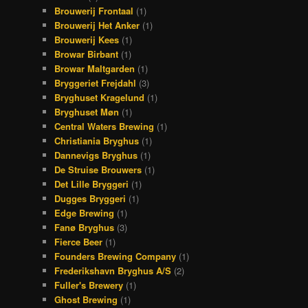
Brouwerij Frontaal
(1)
Brouwerij Het Anker
(1)
Brouwerij Kees
(1)
Browar Birbant
(1)
Browar Maltgarden
(1)
Bryggeriet Frejdahl
(3)
Bryghuset Kragelund
(1)
Bryghuset Møn
(1)
Central Waters Brewing
(1)
Christiania Bryghus
(1)
Dannevigs Bryghus
(1)
De Struise Brouwers
(1)
Det Lille Bryggeri
(1)
Dugges Bryggeri
(1)
Edge Brewing
(1)
Fanø Bryghus
(3)
Fierce Beer
(1)
Founders Brewing Company
(1)
Frederikshavn Bryghus A/S
(2)
Fuller's Brewery
(1)
Ghost Brewing
(1)