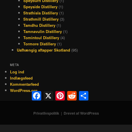
Speyburn Distillery
(1)
Speyside Distillery
(1)
Strathisla Distillery
(1)
Strathmill Distillery
(3)
Tamdhu Distillery
(1)
Tamnavulin Distillery
(1)
Tomintoul Distillery
(4)
Tormore Distillery
(1)
Uafhængig aftapper Skotland
(95)
META
Log ind
Indlægsfeed
Kommentarfeed
WordPress.org
Facebook
X
Pinterest
Reddit
Share
Privatlivspolitik
Drevet af WordPress