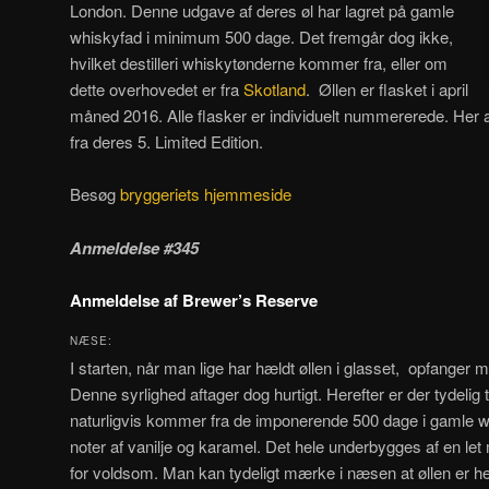
London. Denne udgave af deres øl har lagret på gamle
whiskyfad i minimum 500 dage. Det fremgår dog ikke,
hvilket destilleri whiskytønderne kommer fra, eller om
dette overhovedet er fra
Skotland
. Øllen er flasket i april
måned 2016. Alle flasker er individuelt nummererede. Her
fra deres 5. Limited Edition.
Besøg
bryggeriets hjemmeside
Anmeldelse #345
Anmeldelse af Brewer’s Reserve
NÆSE:
I starten, når man lige har hældt øllen i glasset, opfanger m
Denne syrlighed aftager dog hurtigt. Herefter er der tydelig
naturligvis kommer fra de imponerende 500 dage i gamle w
noter af vanilje og karamel. Det hele underbygges af en let 
for voldsom. Man kan tydeligt mærke i næsen at øllen er h