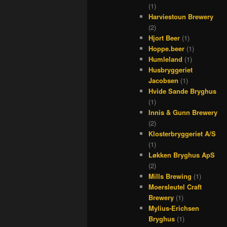
(1)
Harviestoun Brewery
(2)
Hjort Beer
(1)
Hoppe.beer
(1)
Humleland
(1)
Husbryggeriet
Jacobsen
(1)
Hvide Sande Bryghus
(1)
Innis & Gunn Brewery
(2)
Klosterbryggeriet A/S
(1)
Løkken Bryghus ApS
(2)
Mills Brewing
(1)
Moersleutel Craft
Brewery
(1)
Mylius-Erichsen
Bryghus
(1)