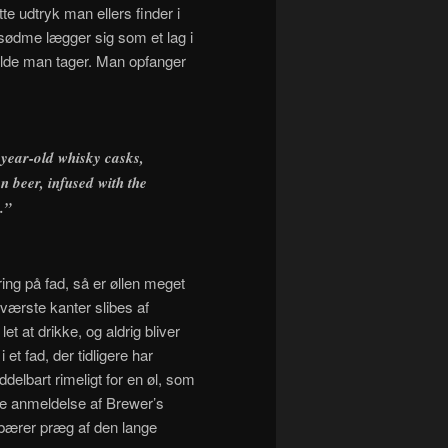
tte udtryk man ellers finder i
sødme lægger sig som et lag i
fulde man tager. Man opfanger
year-old whisky casks,
n beer, infused with the
.”
ing på fad, så er øllen meget
e værste kanter slibes af
et at drikke, og aldrig bliver
 et fad, der tidligere har
ddelbart rimeligt for en øl, som
ne anmeldelse af Brewer’s
t bærer præg af den lange