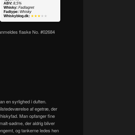
ABV:
8,5%
Whisky:
Fadlagret
Fadtype:
Whisky
Whiskyblog.dk:
★★★
★★
 anmeldes flaske No. #02684
an en syrlighed i duften.
 tilstedeværelse af egetræ, der
hiskyfad. Man opfanger fine
malt-sødme, der aldrig bliver
engemt, og tankerne ledes hen