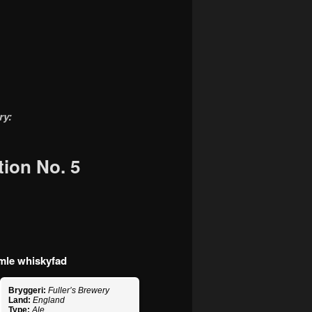
ry:
tion No. 5
amle whiskyfad
Bryggeri:
Fuller’s Brewery
Land:
England
Type:
Ale