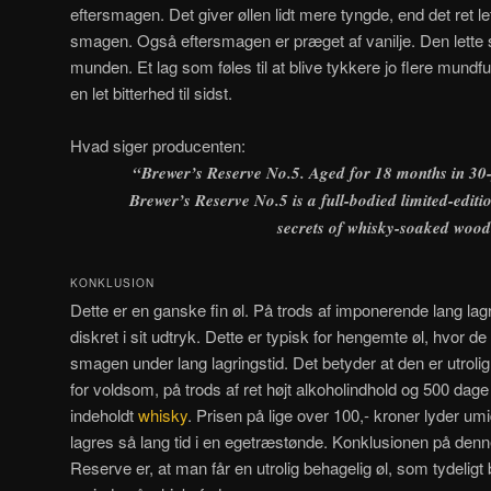
eftersmagen. Det giver øllen lidt mere tyngde, end det ret le
smagen. Også eftersmagen er præget af vanilje. Den lette 
munden. Et lag som føles til at blive tykkere jo flere mund
en let bitterhed til sidst.
Hvad siger producenten:
“
Brewer’s Reserve No.5. Aged for 18 months in 30-
Brewer’s Reserve No.5 is a full-bodied limited-editio
secrets of whisky-soaked wood
KONKLUSION
Dette er en ganske fin øl. På trods af imponerende lang lagr
diskret i sit udtryk. Dette er typisk for hengemte øl, hvor d
smagen under lang lagringstid. Det betyder at den er utrolig l
for voldsom, på trods af ret højt alkoholindhold og 500 dage i
indeholdt
whisky
. Prisen på lige over 100,- kroner lyder umi
lagres så lang tid i en egetræstønde. Konklusionen på den
Reserve er, at man får en utrolig behagelig øl, som tydelig