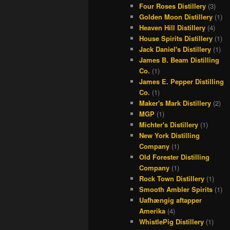
Four Roses Distillery
(3)
Golden Moon Distillery
(1)
Heaven Hill Distillery
(4)
House Spirits Distillery
(1)
Jack Daniel's Distillery
(1)
James B. Beam Distilling
Co.
(1)
James E. Pepper Distilling
Co.
(1)
Maker's Mark Distillery
(2)
MGP
(1)
Michter's Distillery
(1)
New York Distilling
Company
(1)
Old Forester Distilling
Company
(1)
Rock Town Distillery
(1)
Smooth Ambler Spirits
(1)
Uafhængig aftapper
Amerika
(4)
WhistlePig Distillery
(1)