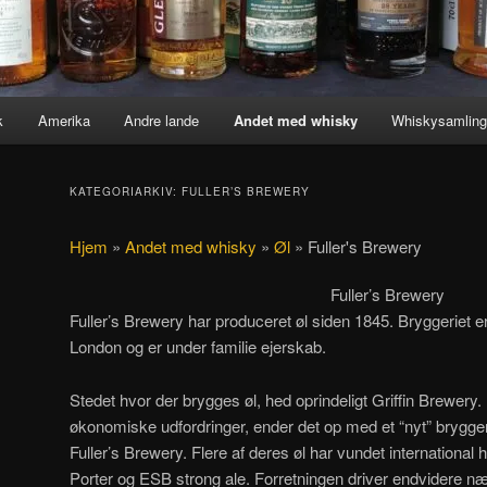
k
Amerika
Andre lande
Andet med whisky
Whiskysamlin
KATEGORIARKIV:
FULLER’S BREWERY
Hjem
»
Andet med whisky
»
Øl
»
Fuller's Brewery
Fuller’s Brewery
Fuller’s Brewery har produceret øl siden 1845. Bryggeriet er
London og er under familie ejerskab.
Stedet hvor der brygges øl, hed oprindeligt Griffin Brewery.
økonomiske udfordringer, ender det op med et “nyt” brygge
Fuller’s Brewery. Flere af deres øl har vundet internationa
Porter og ESB strong ale. Forretningen driver endvidere næ