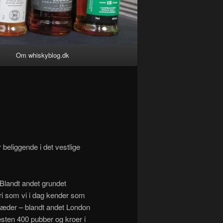
g
Om whiskyblog.dk
 beliggende i det vestlige
 Blandt andet grundet
ri som vi i dag kender som
l hæder – blandt andet London
sten 400 pubber og kroer i