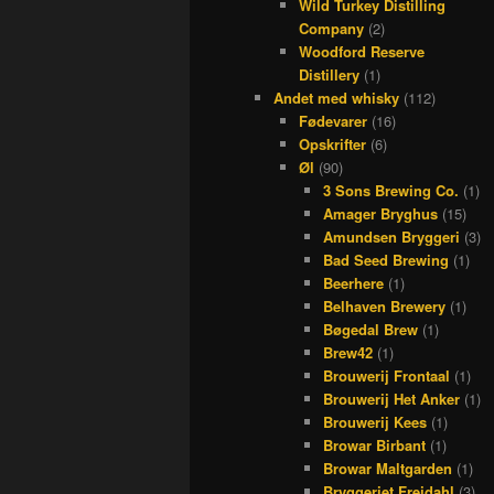
Wild Turkey Distilling
Company
(2)
Woodford Reserve
Distillery
(1)
Andet med whisky
(112)
Fødevarer
(16)
Opskrifter
(6)
Øl
(90)
3 Sons Brewing Co.
(1)
Amager Bryghus
(15)
Amundsen Bryggeri
(3)
Bad Seed Brewing
(1)
Beerhere
(1)
Belhaven Brewery
(1)
Bøgedal Brew
(1)
Brew42
(1)
Brouwerij Frontaal
(1)
Brouwerij Het Anker
(1)
Brouwerij Kees
(1)
Browar Birbant
(1)
Browar Maltgarden
(1)
Bryggeriet Frejdahl
(3)