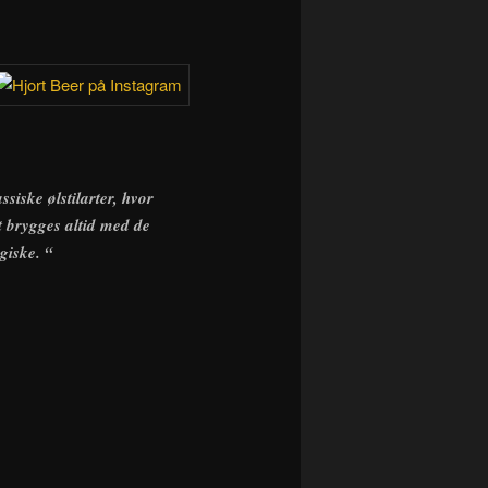
siske ølstilarter, hvor
t brygges altid med de
giske. “