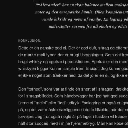
““Alexander” har en skøn balance mellem maltsød
noter og den europæiske humle. Øllen komplemente
runde lakrids og noter af vanilje. En lagring 
understøtter varmen fra alkoholen og øllets
KONKLUSION
:
Dette er en ganske god øl. Der er god duft, smag og eftersma
de mørke malt typer, der er brugt i brygningen. Som det fre
brugt whisky og egetræ i produktionen. Egetræ er den mest
whiskyen kigger kun en smule frem til sidst. Jeg kunne god
er ikke noget som trækker ned, da det jo er en øl, og ikke 
Den “tørhed”, som var at finde en snert af i smagen, dækk
for i smagsbilledet. Som håndbrygger har jeg haft god succe
fjerne et “melet” eller “tørt” udtryk. Fadlagring er også en
på, og det var måske nærliggende i dette tilfælde, når der nu 
forvejen. Jeg tror også nogle år på lager i flasken vil klæde
haft stor succes med i mine hjemmebryg. Man kan købe ølle