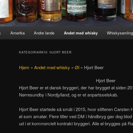
k
Amerika
Andre lande
Andet med whisky
Whiskysamlin
KATEGORIARKIV:
HJORT BEER
Hjem
»
Andet med whisky
»
Øl
»
Hjort Beer
Hjort Beer
Hjort Beer er et dansk bryggeri, der har brygget øl siden 20
Nørresundby i Nordjylland, og er et anpartsselskab.
Hjort Beer startede så småt i 2015, hvor stifteren Carsten 
øl som amatør. Flere titler ved DM i håndbryg gav dog blod
ud i et kommercielt kontrakt bryggeri. Alle øl brygges på 