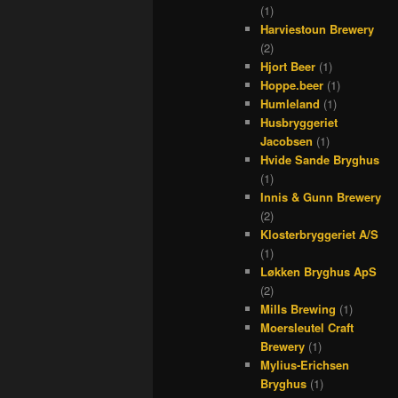
(1)
Harviestoun Brewery
(2)
Hjort Beer
(1)
Hoppe.beer
(1)
Humleland
(1)
Husbryggeriet
Jacobsen
(1)
Hvide Sande Bryghus
(1)
Innis & Gunn Brewery
(2)
Klosterbryggeriet A/S
(1)
Løkken Bryghus ApS
(2)
Mills Brewing
(1)
Moersleutel Craft
Brewery
(1)
Mylius-Erichsen
Bryghus
(1)