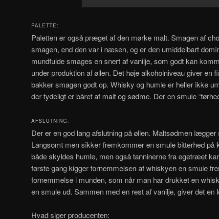
PALETTE:
Paletten er også præget af den mørke malt. Smagen af choko
smagen, end den var i næsen, og er den umiddelbart domin
mundfulde smages en snert af vanilje, som godt kan komme 
under produktion af øllen. Det høje alkoholniveau giver en 
bakker smagen godt op. Whisky og humle er heller ikke umi
der tydeligt er båret af malt og sødme. Der en smule “tørhe
AFSLUTNING:
Der er en god lang afslutning på øllen. Maltsødmen lægger s
Langsomt men sikker fremkommer en smule bitterhed på ka
både skyldes humle, men også tanninerne fra egetræet ka
første gang kigger fornemmelsen af whiskyen en smule fr
fornemmelse i munden, som når man har drukket en whisky,
en smule ud. Sammen med en rest af vanilje, giver det en le
Hvad siger producenten: