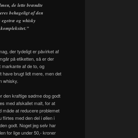
men, de lette brændte
res behageligt af den
på egetræ og whisky
 kompleksitet.”
g, der tydeligt er påvirket af
mgår på etiketten, så er der
 markante af de to, og
t have brugt lidt mere, men det
en whisky.
er den kraftige sødme dog godt
s med afskallet malt, for at
 god måde at reducere problemet
flirtes med den del i øllen i
 den godt. Noget jeg selv har
n for lige under 50,- kroner