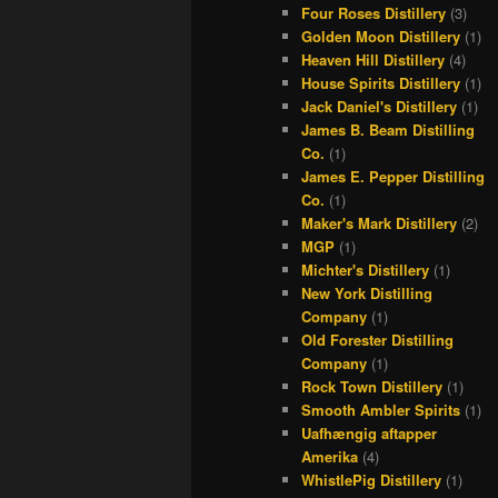
Four Roses Distillery
(3)
Golden Moon Distillery
(1)
Heaven Hill Distillery
(4)
House Spirits Distillery
(1)
Jack Daniel's Distillery
(1)
James B. Beam Distilling
Co.
(1)
James E. Pepper Distilling
Co.
(1)
Maker's Mark Distillery
(2)
MGP
(1)
Michter's Distillery
(1)
New York Distilling
Company
(1)
Old Forester Distilling
Company
(1)
Rock Town Distillery
(1)
Smooth Ambler Spirits
(1)
Uafhængig aftapper
Amerika
(4)
WhistlePig Distillery
(1)