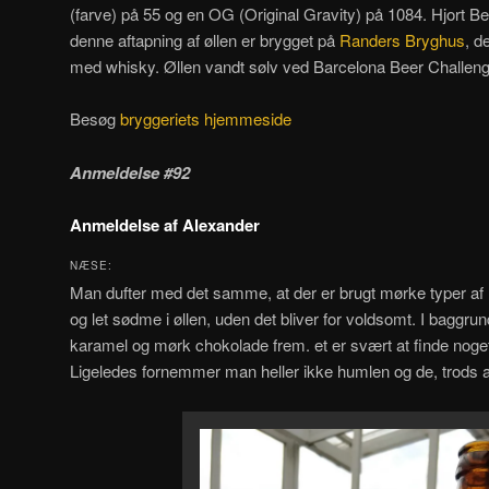
(farve) på 55 og en OG (Original Gravity) på 1084. Hjort Be
denne aftapning af øllen er brygget på
Randers Bryghus
, d
med whisky. Øllen vandt sølv ved Barcelona Beer Challeng
Besøg
bryggeriets hjemmeside
Anmeldelse #92
Anmeldelse af Alexander
NÆSE:
Man dufter med det samme, at der er brugt mørke typer af ma
og let sødme i øllen, uden det bliver for voldsomt. I bagg
karamel og mørk chokolade frem. et er svært at finde nog
Ligeledes fornemmer man heller ikke humlen og de, trods alt