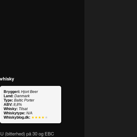
 whisky
Bryggeri:
Hjort Beer
Land:
Danmark
Type:
Baltic Porter
ABV:
8,8%
Whisky:
Tilsat
Whiskytype:
N/A
Whiskyblog.dk:
★★★★
★
BU (bitterhed) på 30 og EBC