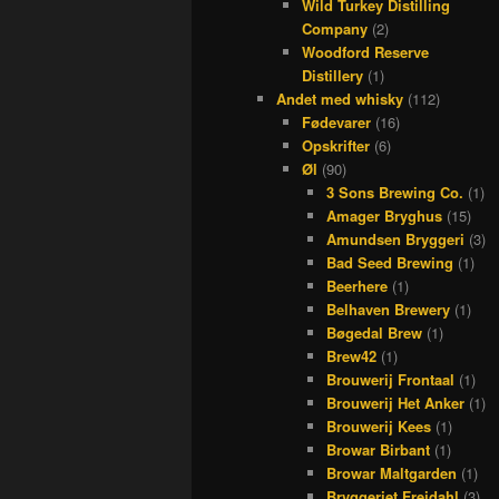
Wild Turkey Distilling
Company
(2)
Woodford Reserve
Distillery
(1)
Andet med whisky
(112)
Fødevarer
(16)
Opskrifter
(6)
Øl
(90)
3 Sons Brewing Co.
(1)
Amager Bryghus
(15)
Amundsen Bryggeri
(3)
Bad Seed Brewing
(1)
Beerhere
(1)
Belhaven Brewery
(1)
Bøgedal Brew
(1)
Brew42
(1)
Brouwerij Frontaal
(1)
Brouwerij Het Anker
(1)
Brouwerij Kees
(1)
Browar Birbant
(1)
Browar Maltgarden
(1)
Bryggeriet Frejdahl
(3)