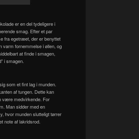
lade er en del tydeligere i
erende smag. Efter et par
fra egetræet, der er benyttet
fin varm fornemmelse i øllen, og
ddelbart at finde i smagen,
d” i smagen.
ig som et fint lag i munden.
nten af tungen. Dette kan
n være medvirkende. For
em. Man sidder med en
 hvor munden slutteligt tørrer
t note af lakridsrod.