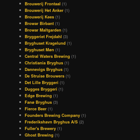
Brouwerij Frontaal
(1)
Brouwerij Het Anker
(1)
Brouwerij Kees
(1)
Browar Birbant
(1)
Browar Maltgarden
(1)
Bryggeriet Frejdahl
(3)
Bryghuset Kragelund
(1)
Bryghuset Møn
(1)
Central Waters Brewing
(1)
Christiania Bryghus
(1)
Dannevigs Bryghus
(1)
De Struise Brouwers
(1)
Det Lille Bryggeri
(1)
Dugges Bryggeri
(1)
Edge Brewing
(1)
Fanø Bryghus
(3)
Fierce Beer
(1)
Founders Brewing Company
(1)
Frederikshavn Bryghus A/S
(2)
Fuller's Brewery
(1)
Ghost Brewing
(1)