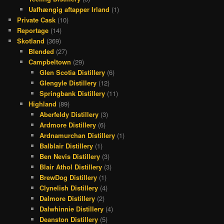
Uafhængig aftapper Irland
(1)
Private Cask
(10)
Reportage
(14)
Skotland
(369)
Blended
(27)
Campbeltown
(29)
Glen Scotia Distillery
(6)
Glengyle Distillery
(12)
Springbank Distillery
(11)
Highland
(89)
Aberfeldy Distillery
(3)
Ardmore Distillery
(6)
Ardnamurchan Distillery
(1)
Balblair Distillery
(1)
Ben Nevis Distillery
(3)
Blair Athol Distillery
(3)
BrewDog Distillery
(1)
Clynelish Distillery
(4)
Dalmore Distillery
(2)
Dalwhinnie Distillery
(4)
Deanston Distillery
(5)