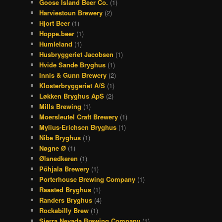
Goose Island Beer Co.
(1)
Harviestoun Brewery
(2)
Hjort Beer
(1)
Hoppe.beer
(1)
Humleland
(1)
Husbryggeriet Jacobsen
(1)
Hvide Sande Bryghus
(1)
Innis & Gunn Brewery
(2)
Klosterbryggeriet A/S
(1)
Løkken Bryghus ApS
(2)
Mills Brewing
(1)
Moersleutel Craft Brewery
(1)
Mylius-Erichsen Bryghus
(1)
Nibe Bryghus
(1)
Nøgne Ø
(1)
Ølsnedkeren
(1)
Põhjala Brewery
(1)
Porterhouse Brewing Company
(1)
Raasted Bryghus
(1)
Randers Bryghus
(4)
Rockabilly Brew
(1)
Sierra Nevada Brewing Company
(1)