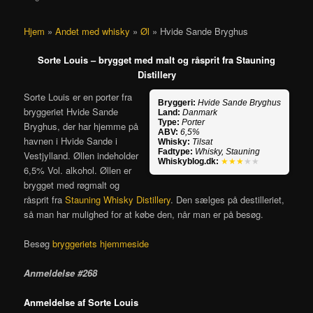
Hjem
»
Andet med whisky
»
Øl
»
Hvide Sande Bryghus
Sorte Louis – brygget med malt og råsprit fra Stauning
Distillery
Sorte Louis er en porter fra
Bryggeri:
Hvide Sande Bryghus
bryggeriet Hvide Sande
Land:
Danmark
Type:
Porter
Bryghus, der har hjemme på
ABV:
6,5%
havnen i Hvide Sande i
Whisky:
Tilsat
Fadtype:
Whisky, Stauning
Vestjylland. Øllen indeholder
Whiskyblog.dk:
★★★
★★
6,5% Vol. alkohol. Øllen er
brygget med røgmalt og
råsprit fra
Stauning Whisky Distillery
. Den sælges på destilleriet,
så man har mulighed for at købe den, når man er på besøg.
Besøg
bryggeriets hjemmeside
Anmeldelse #268
Anmeldelse af Sorte Louis