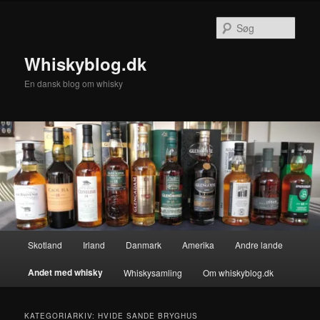
Fortsæt
Fortsæt
til
til
Søg
primært
sekundært
indhold
indhold
Whiskyblog.dk
En dansk blog om whisky
Hovedmenu
Skotland
Irland
Danmark
Amerika
Andre lande
Andet med whisky
Whiskysamling
Om whiskyblog.dk
KATEGORIARKIV:
HVIDE SANDE BRYGHUS