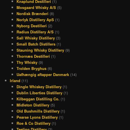
Knaplund Destilleri
(1)
Mosgaard Whisky A/S
(5)
Nordisk Brænderi
(8)
Norlyk Distillery ApS
(1)
Nyborg Destilleri
(2)
Radius Distillery A/S
(1)
Sall Whisky Distillery
(3)
Small Batch Distillers
(1)
Stauning Whisky Distillery
(9)
Thornæs Destilleri
(1)
Thy Whisky
(9)
Trolden Bryghus
(6)
Uafhængig aftapper Danmark
(14)
Irland
(11)
Dingle Whiskey Distillery
(1)
Dublin Liberties Distillery
(1)
Kilbeggan Distilling Co.
(1)
Midleton Distillery
(5)
Old Bushmills Distillery
(1)
Pearse Lyons Distillery
(1)
Roe & Co Distillery
(1)
Teeling Distillery
(3)