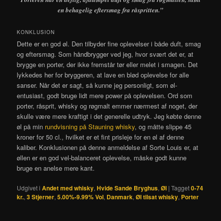
en behagelig eftersmag fra råspritten.”
KONKLUSION
Dette er en god øl. Den tilbyder fine oplevelser i både duft, smag
og eftersmag. Som håndbrygger ved jeg, hvor svært det er, at
brygge en porter, der ikke fremstår tør eller melet i smagen. Det
lykkedes her for bryggeren, at lave en blød oplevelse for alle
sanser. Når det er sagt, så kunne jeg personligt, som øl-
entusiast, godt bruge lidt mere power på oplevelsen. Ord som
porter, råsprit, whisky og røgmalt emmer nærmest af noget, der
skulle være mere kraftigt i det generelle udtryk. Jeg købte denne
øl på min
rundvisning på Stauning whisky
, og måtte slippe 45
kroner for 50 cl., hvilket er et fint prisleje for en øl af denne
kaliber. Konklusionen på denne anmeldelse af Sorte Louis er, at
øllen er en god vel-balanceret oplevelse, måske godt kunne
bruge en anelse mere kant.
Udgivet i
Andet med whisky
,
Hvide Sande Bryghus
,
Øl
|
Tagget
0-74
kr.
,
3 Stjerner
,
5.00%-9.99% Vol
,
Danmark
,
Øl tilsat whisky
,
Porter