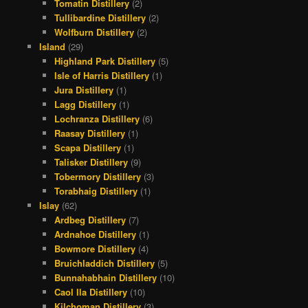
Tomatin Distillery
(2)
Tullibardine Distillery
(2)
Wolfburn Distillery
(2)
Island
(29)
Highland Park Distillery
(5)
Isle of Harris Distillery
(1)
Jura Distillery
(1)
Lagg Distillery
(1)
Lochranza Distillery
(6)
Raasay Distillery
(1)
Scapa Distillery
(1)
Talisker Distillery
(9)
Tobermory Distillery
(3)
Torabhaig Distillery
(1)
Islay
(62)
Ardbeg Distillery
(7)
Ardnahoe Distillery
(1)
Bowmore Distillery
(4)
Bruichladdich Distillery
(5)
Bunnahabhain Distillery
(10)
Caol Ila Distillery
(10)
Kilchoman Distillery
(3)