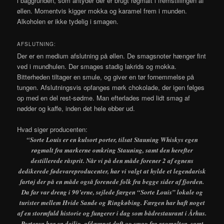
i baggrunden, som antyder der er brugt røgmalt i fremstillingen af
øllen. Momentvis kigger mokka og karamel frem i munden.
Alkoholen er ikke tydelig i smagen.
AFSLUTNING:
Der er en medium afslutning på øllen. De smagsnoter hænger fint
ved i mundhulen. Der smages stadig lakrids og mokka.
Bitterheden tiltager en smule, og giver en tør fornemmelse på
tungen. Afslutningsvis opfanges mørk chokolade, der igen følges
op med en del rest-sødme. Man efterlades med lidt smag af
nødder og kaffe, inden det hele ebber ud.
Hvad siger producenten:
“Sorte Louis er en kulsort porter, tilsat Stauning Whiskys egen
røgmalt fra markerne omkring Stauning, samt den herefter
destillerede råsprit. Når vi på den måde forener 2 af egnens
dedikerede fødevareproducenter, har vi valgt at hylde et legendarisk
fartøj der på en måde også forenede folk fra begge sider af fjorden.
Da far var dreng i 90’erne, sejlede færgen “Sorte Louis” lokale og
turister mellem Hvide Sande og Ringkøbing. Færgen har haft noget
af en stormfuld historie og fungerer i dag som bådrestaurant i Århus.
Porteren har en dejlig, afdæmpet duft og smag fra røgmalten, samt