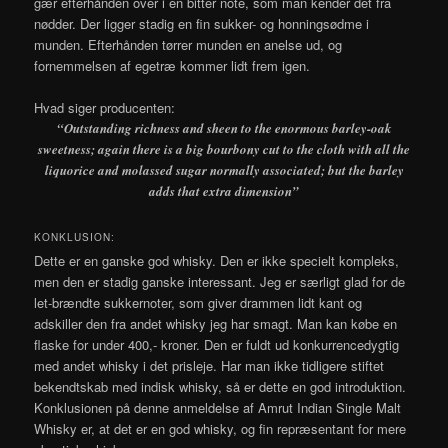
gær efterhånden over i en bitter note, som man kender det fra
nødder. Der ligger stadig en fin sukker- og honningsødme i
munden. Efterhånden tørrer munden en anelse ud, og
fornemmelsen af egetræ kommer lidt frem igen.
Hvad siger producenten:
“Outstanding richness and sheen to the enormous barley-oak
sweetness; again there is a big bourbony cut to the cloth with all the
liquorice and molassed sugar normally associated; but the barley
adds that extra dimension”
KONKLUSION:
Dette er en ganske god whisky. Den er ikke specielt kompleks,
men den er stadig ganske interessant. Jeg er særligt glad for de
let-brændte sukkernoter, som giver drammen lidt kant og
adskiller den fra andet whisky jeg har smagt. Man kan købe en
flaske for under 400,- kroner. Den er fuldt ud konkurrencedygtig
med andet whisky i det prisleje. Har man ikke tidligere stiftet
bekendtskab med indisk whisky, så er dette en god introduktion.
Konklusionen på denne anmeldelse af Amrut Indian Single Malt
Whisky er, at det er en god whisky, og fin repræsentant for mere