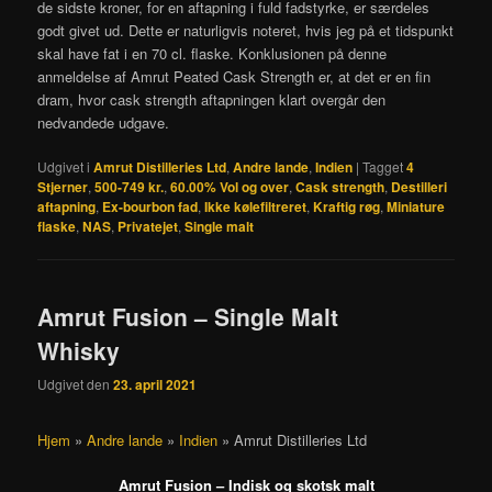
de sidste kroner, for en aftapning i fuld fadstyrke, er særdeles
godt givet ud. Dette er naturligvis noteret, hvis jeg på et tidspunkt
skal have fat i en 70 cl. flaske. Konklusionen på denne
anmeldelse af Amrut Peated Cask Strength er, at det er en fin
dram, hvor cask strength aftapningen klart overgår den
nedvandede udgave.
Udgivet i
Amrut Distilleries Ltd
,
Andre lande
,
Indien
|
Tagget
4
Stjerner
,
500-749 kr.
,
60.00% Vol og over
,
Cask strength
,
Destilleri
aftapning
,
Ex-bourbon fad
,
Ikke kølefiltreret
,
Kraftig røg
,
Miniature
flaske
,
NAS
,
Privatejet
,
Single malt
Amrut Fusion – Single Malt
Whisky
Udgivet den
23. april 2021
Hjem
»
Andre lande
»
Indien
»
Amrut Distilleries Ltd
Amrut Fusion – Indisk og skotsk malt