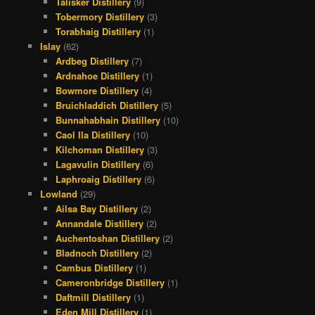
Talisker Distillery
(9)
Tobermory Distillery
(3)
Torabhaig Distillery
(1)
Islay
(62)
Ardbeg Distillery
(7)
Ardnahoe Distillery
(1)
Bowmore Distillery
(4)
Bruichladdich Distillery
(5)
Bunnahabhain Distillery
(10)
Caol Ila Distillery
(10)
Kilchoman Distillery
(3)
Lagavulin Distillery
(6)
Laphroaig Distillery
(6)
Lowland
(29)
Ailsa Bay Distillery
(2)
Annandale Distillery
(2)
Auchentoshan Distillery
(2)
Bladnoch Distillery
(2)
Cambus Distillery
(1)
Cameronbridge Distillery
(1)
Daftmill Distillery
(1)
Eden Mill Distillery
(1)