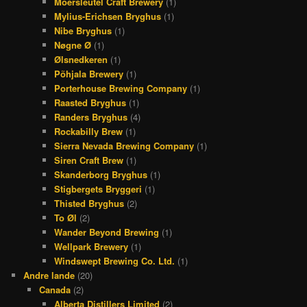
Moersleutel Craft Brewery
(1)
Mylius-Erichsen Bryghus
(1)
Nibe Bryghus
(1)
Nøgne Ø
(1)
Ølsnedkeren
(1)
Põhjala Brewery
(1)
Porterhouse Brewing Company
(1)
Raasted Bryghus
(1)
Randers Bryghus
(4)
Rockabilly Brew
(1)
Sierra Nevada Brewing Company
(1)
Siren Craft Brew
(1)
Skanderborg Bryghus
(1)
Stigbergets Bryggeri
(1)
Thisted Bryghus
(2)
To Øl
(2)
Wander Beyond Brewing
(1)
Wellpark Brewery
(1)
Windswept Brewing Co. Ltd.
(1)
Andre lande
(20)
Canada
(2)
Alberta Distillers Limited
(2)