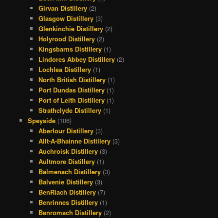
Girvan Distillery
(2)
Glasgow Distillery
(3)
Glenkinchie Distillery
(2)
Holyrood Distillery
(2)
Kingsbarns Distillery
(1)
Lindores Abbey Distillery
(2)
Lochlea Distillery
(1)
North British Distillery
(1)
Port Dundas Distillery
(1)
Port of Leith Distillery
(1)
Strathclyde Distillery
(1)
Speyside
(106)
Aberlour Distillery
(3)
Allt-A-Bhainne Distillery
(3)
Auchroisk Distillery
(3)
Aultmore Distillery
(1)
Balmenach Distillery
(3)
Balvenie Distillery
(3)
BenRiach Distillery
(7)
Benrinnes Distillery
(1)
Benromach Distillery
(2)