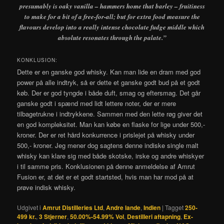
presumably is oaky vanilla – hammers home that barley – fruitiness
to make for a bit of a free-for-all; but for extra food measure the
flavours develop into a really intense chocolate fudge middle which
absolute resonates through the palate.”
KONKLUSION:
Dette er en ganske god whisky. Kan man lide en dram med god
power på alle indtryk, så er dette et ganske godt bud på et godt
køb. Der er god tyngde i både duft, smag og eftersmag. Det går
ganske godt i spænd med lidt lettere noter, der er mere
tilbagetrukne i indtrykkene. Sammen med den lette røg giver det
en god kompleksitet. Man kan købe en flaske for lige under 500,-
kroner. Der er ret hård konkurrence i prislejet på whisky under
500,- kroner. Jeg mener dog sagtens denne indiske single malt
whisky kan klare sig med både skotske, irske og andre whiskyer
i til samme pris. Konklusionen på denne anmeldelse af Amrut
Fusion er, at det er et godt startsted, hvis man har mod på at
prøve indisk whisky.
Udgivet i
Amrut Distilleries Ltd
,
Andre lande
,
Indien
|
Tagget
250-
499 kr.
,
3 Stjerner
,
50.00%-54.99% Vol
,
Destilleri aftapning
,
Ex-