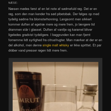
NÆSE:
Næsen mødes først af en let note af sødmefuld røg. Det er en
røg, som den man kender fra sød pibetobak. Der følges op med
tydelig sødme fra blomsterhonning. Langsomt men sikkert
kommer duften af egetræ mere og mere frem, jo længere tid
drammen står i glasset. Duften af vanilje og karamel bliver
ligeledes gradvist tydeligere. I baggrunden kan man fjernt
fornemme lidt syrlighed fra citrusfrugter. Man mærker at der er en
del alkohol, men denne
single malt whisky
er ikke sprittet. Et par
dråber vand presser røgen lidt mere frem.