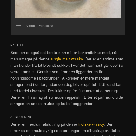
Amrut – Miniature
PALETTE:
Sødmen er også det første man stifter bekendtskab med, når
man smager på denne
single malt whisky
. Det er en sødme som
man kender fra let-brændt sukker, hvor det nærmest går over i at
være karamel. Ganske som i næsen ligger der en fin
honningsødme i baggrunden. Alkoholen er mere markant i
smagen end i duften, uden den dog bliver sprittet. Lidt vand kan
med fordel tilsættes. Det lukker op for fine noter af citrusfrugt.
Der er en fin smag af solmoden appelsin. Efter et par mundfulde
smages en smule lakrids og kaffe i baggrunden.
AFSLUTNING:
Der er en medium afslutning på denne
indiske whisky
. Der
mærkes en smule syrlig note på tungen fra citrusfrugter. Dette