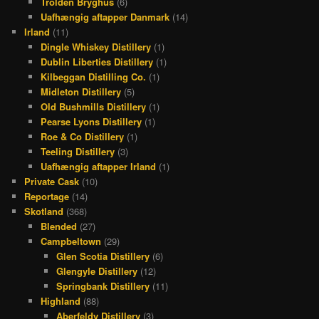
Trolden Bryghus
(6)
Uafhængig aftapper Danmark
(14)
Irland
(11)
Dingle Whiskey Distillery
(1)
Dublin Liberties Distillery
(1)
Kilbeggan Distilling Co.
(1)
Midleton Distillery
(5)
Old Bushmills Distillery
(1)
Pearse Lyons Distillery
(1)
Roe & Co Distillery
(1)
Teeling Distillery
(3)
Uafhængig aftapper Irland
(1)
Private Cask
(10)
Reportage
(14)
Skotland
(368)
Blended
(27)
Campbeltown
(29)
Glen Scotia Distillery
(6)
Glengyle Distillery
(12)
Springbank Distillery
(11)
Highland
(88)
Aberfeldy Distillery
(3)