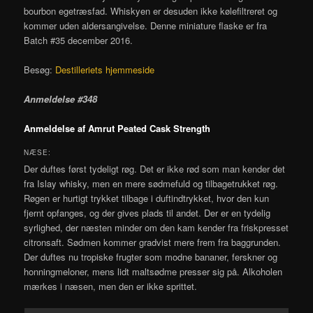
bourbon egetræsfad. Whiskyen er desuden ikke kølefiltreret og
kommer uden aldersangivelse. Denne miniature flaske er fra
Batch #35 december 2016.
Besøg:
Destilleriets hjemmeside
Anmeldelse #348
Anmeldelse af Amrut Peated Cask Strength
NÆSE:
Der duftes først tydeligt røg. Det er ikke rød som man kender det
fra Islay whisky, men en mere sødmefuld og tilbagetrukket røg.
Røgen er hurtigt trykket tilbage i duftindtrykket, hvor den kun
fjernt opfanges, og der gives plads til andet. Der er en tydelig
syrlighed, der næsten minder om den kam kender fra friskpresset
citronsaft. Sødmen kommer gradvist mere frem fra baggrunden.
Der duftes nu tropiske frugter som modne bananer, ferskner og
honningmeloner, mens lidt maltsødme presser sig på. Alkoholen
mærkes i næsen, men den er ikke sprittet.