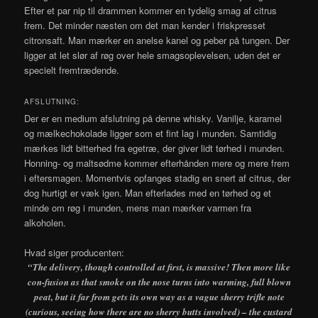
Efter et par nip til drammen kommer en tydelig smag af citrus
frem. Det minder næsten om det man kender i friskpresset
citronsaft. Man mærker en anelse kanel og peber på tungen. Der
ligger at let slør af røg over hele smagsoplevelsen, uden det er
specielt fremtrædende.
AFSLUTNING:
Der er en medium afslutning på denne whisky. Vanilje, karamel
og mælkechokolade ligger som et fint lag i munden. Samtidig
mærkes lidt bitterhed fra egetræ, der giver lidt tørhed i munden.
Honning- og maltsødme kommer efterhånden mere og mere frem
i eftersmagen. Momentvis opfanges stadig en snert af citrus, der
dog hurtigt er væk igen. Man efterlades med en tørhed og et
minde om røg i munden, mens man mærker varmen fra
alkoholen.
Hvad siger producenten:
“The delivery, though controlled at first, is massive! Then more like
con-fusion as that smoke on the nose turns into warming, full blown
peat, but it far from gets its own way as a vague sherry trifle note
(curious, seeing how there are no sherry butts involved) – the custard