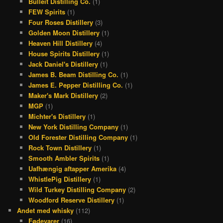
Bulleit Distilling Co.
(1)
k
a
s
FEW Spirits
(1)
Four Roses Distillery
(3)
m
t
Golden Moon Distillery
(1)
Heaven Hill Distillery
(4)
House Spirits Distillery
(1)
Jack Daniel's Distillery
(1)
James B. Beam Distilling Co.
(1)
James E. Pepper Distilling Co.
(1)
Maker's Mark Distillery
(2)
MGP
(1)
Michter's Distillery
(1)
New York Distilling Company
(1)
Old Forester Distilling Company
(1)
Rock Town Distillery
(1)
Smooth Ambler Spirits
(1)
Uafhængig aftapper Amerika
(4)
WhistlePig Distillery
(1)
Wild Turkey Distilling Company
(2)
Woodford Reserve Distillery
(1)
Andet med whisky
(112)
Fødevarer
(16)