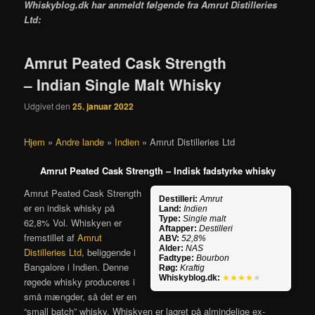
Whiskyblog.dk har anmeldt følgende fra
Amrut Distilleries
Ltd:
Amrut Peated Cask Strength
– Indian Single Malt Whisky
Udgivet den
25. januar 2022
Hjem
»
Andre lande
»
Indien
»
Amrut Distilleries Ltd
Amrut Peated Cask Strength – Indisk fadstyrke whisky
Amrut Peated Cask Strength
Destilleri:
Amrut
er en indisk whisky på
Land:
Indien
Type:
Single malt
62,8% Vol. Whiskyen er
Aftapper:
Destilleri
fremstillet af
Amrut
ABV:
52,8%
Alder:
NAS
Distilleries Ltd
, beliggende i
Fadtype:
Bourbon
Bangalore i Indien. Denne
Røg:
Kraftig
Whiskyblog.dk:
★★★★
★
røgede whisky produceres i
små mængder, så det er en
“small batch” whisky. Whiskyen er lagret på almindelige ex-