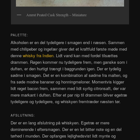
Amrut Peated Cask Strength – Miniature
PALETTE:
Alkoholen er en del tydeligere i smagen end i næsen. Sammen
med chilipeber og ingefær giver det et kraftfuld første møde med
denne
whisky fra Indien
. Lidt vand kan med fordel tilsættes
drammen. Røgen kommer nu tydeligere frem, men ganske som i
duften, er den hurtigt trængt i baggrunden igen. Der er tydelig
sødme i smagen. Det er en kombination af sødme fra malten, og
fra søde modne bananer og honningmeloner. Momentvis kigger
lidt røget bacon frem, sammen med lidt syrlig citronsaft, der var
mere markant i duften. Efter et par nip til drammen bliver egetræ
tydeligere og tydeligere, og whiskyen fremtræder næsten tør.
AFSLUTNING:
Der er en lang afslutning på whiskyen. Egetræ er mere
dominerende i eftersmagen. Der er en let bitter note og en del
tørhed i munden. Der opfanges lejlighedsvist lidt mynte og