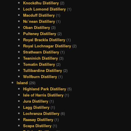
Knockdhu Distillery
(2)
Loch Lomond Distillery
(1)
Macduff Distillery
(1)
Nc’nean Distillery
(1)
Oban Distillery
(3)
Pulteney Distillery
(2)
Royal Brackla Distillery
(1)
Royal Lochnagar Distillery
(2)
Strathearn Distillery
(1)
Teaninich Distillery
(3)
Tomatin Distillery
(2)
Tullibardine Distillery
(2)
Wolfburn Distillery
(1)
Island
(29)
Highland Park Distillery
(5)
Isle of Harris Distillery
(1)
Jura Distillery
(1)
Lagg Distillery
(1)
Lochranza Distillery
(6)
Raasay Distillery
(1)
Scapa Distillery
(1)