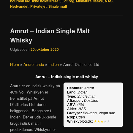
bourbon fad
,
Ikke kølefiltreret
,
Lidt røg
,
Miniature flaske
,
NAS
,
Nedvandet
,
Privatejet
,
Single malt
Amrut – Indian Single Malt
Whisky
Udgivet den
20. oktober 2020
Hjem
»
Andre lande
»
Indien
»
Amrut Distilleries Ltd
Amrut – Indisk single malt whisky
Amrut er en indisk whisky på
Destilleri:
Amrut
46% Vol. Whiskyen er
Land:
Indien
Type:
Single malt
fremstillet på Amrut
Aftapper:
Destilleri
Distilleries Ltd, der er
ABV:
46%
Alder:
NAS
beliggende i Bangalore i
Fadtype:
Bourbon, Virgin oak
Indien. Der er udelukkende
Røg:
Uden
Whiskyblog.dk:
★★★
★★
brugt indisk malt i
produktionen. Whiskyen er