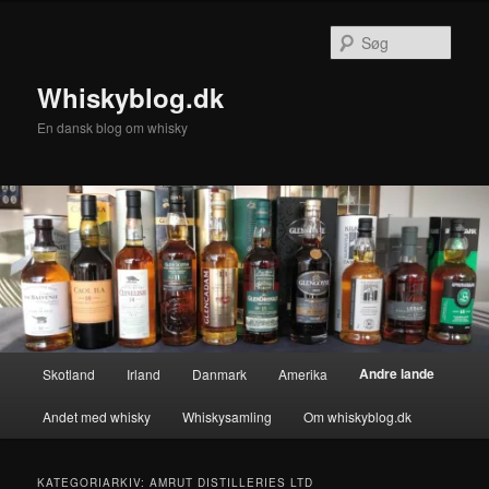
Fortsæt
Fortsæt
til
til
Søg
primært
sekundært
indhold
indhold
Whiskyblog.dk
En dansk blog om whisky
Hovedmenu
Andre lande
Skotland
Irland
Danmark
Amerika
Andet med whisky
Whiskysamling
Om whiskyblog.dk
KATEGORIARKIV:
AMRUT DISTILLERIES LTD