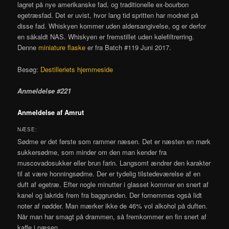
lagret på nye amerikanske fad, og traditionelle ex-bourbon
egetræsfad. Det er uvist, hvor lang tid spritten har modnet på
disse fad. Whiskyen kommer uden aldersangivelse, og er derfor
en såkaldt NAS. Whiskyen er fremstillet uden kølefiltrerring.
Denne
miniature flaske
er fra Batch #119 Juni 2017.
Besøg:
Destilleriets hjemmeside
Anmeldelse #221
Anmeldelse af Amrut
NÆSE:
Sødme er det første som rammer næsen. Det er næsten en mørk
sukkersødme, som minder om den man kender fra
muscovadosukker eller brun farin. Langsomt ændrer den karakter
til at være honningsødme. Der er tydelig tilstedeværelse af en
duft af egetræ. Efter nogle minutter i glasset kommer en snert af
kanel og lakrids frem fra baggrunden. Der fornemmes også lidt
noter af nødder. Man mærker ikke de 46% vol alkohol på duften.
Når man har smagt på drammen, så fremkommer en fin snert af
kaffe i næsen.