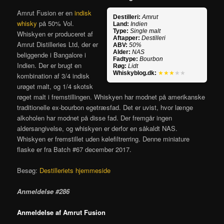
Amrut Fusion er en
indisk
Destilleri:
Amrut
whisky
på 50% Vol.
Land:
Indien
Type:
Single malt
Whiskyen er produceret af
Aftapper:
Destilleri
Amrut Distilleries Ltd, der er
ABV:
50%
Alder:
NAS
beliggende i Bangalore i
Fadtype:
Bourbon
Indien. Der er brugt en
Røg:
Lidt
Whiskyblog.dk:
★★★
★★
kombination af 3/4 indisk
urøget malt, og 1/4 skotsk
røget malt i fremstillingen. Whiskyen har modnet på amerikanske
traditionelle ex-bourbon egetræsfad. Det er uvist, hvor længe
alkoholen har modnet på disse fad. Der fremgår ingen
aldersangivelse, og whiskyen er derfor en såkaldt NAS.
Whiskyen er fremstillet uden kølefiltrerring. Denne miniature
flaske er fra Batch #67 december 2017.
Besøg:
Destilleriets hjemmeside
Anmeldelse #286
Anmeldelse af Amrut Fusion