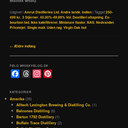
eksotisk whisky.
Udgivet i
Amrut Distilleries Ltd
,
Andre lande
,
Indien
|
Tagget
250-
499 kr.
,
3 Stjerner
,
45.00%-49.99% Vol
,
Destilleri aftapning
,
Ex-
bourbon fad
,
Ikke kølefiltreret
,
Miniature flaske
,
NAS
,
Nedvandet
,
Privatejet
,
Single malt
,
Uden røg
,
Virgin Oak fad
Indlægsnavigation
←
Ældre indlæg
FØLG WHISKYBLOG.DK
F
T
I
P
a
h
n
i
c
r
s
n
KATEGORIER
Amerika
(35)
e
e
t
t
Alltech Lexington Brewing & Distilling Co.
(1)
b
a
a
e
Balcones Distilling
(6)
o
d
g
r
Barton 1792 Distillery
(1)
Buffalo Trace Distillery
(2)
o
s
r
e