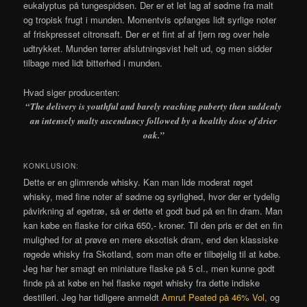
eukalyptus på tungespidsen. Der er et let lag af sødme fra malt
og tropisk frugt i munden. Momentvis opfanges lidt syrlige noter
af friskpresset citronsaft. Der er et fint af af fjern røg over hele
udtrykket. Munden tørrer afslutningsvist helt ud, og men sidder
tilbage med lidt bitterhed i munden.
Hvad siger producenten:
“The delivery is youthful and barely reaching puberty then suddenly
an intensely malty ascendancy followed by a healthy dose of drier
oak.”
KONKLUSION:
Dette er en glimrende whisky. Kan man lide moderat røget
whisky, med fine noter af sødme og syrlighed, hvor der er tydelig
påvirkning af egetræ, så er dette et godt bud på en fin dram. Man
kan købe en flaske for cirka 650,- kroner. Til den pris er det en fin
mulighed for at prøve en mere eksotisk dram, end den klassiske
røgede whisky fra Skotland, som man ofte er tilbøjelig til at købe.
Jeg har her smagt en miniature flaske på 5 cl., men kunne godt
finde på at købe en hel flaske røget whisky fra dette indiske
destilleri. Jeg har tidligere anmeldt
Amrut Peated på 46% Vol
, og