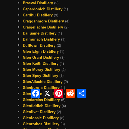
Braeval Distillery
(2)
Caperdonich Distillery
(1)
Cardhu Distillery
(3)
Cragganmore Distillery
(4)
Craigellachie Distillery
(2)
Dailuaine Distillery
(1)
Dalmunach Distillery
(1)
Dufftown Distillery
(2)
Glen Elgin Distillery
(1)
Glen Grant Distillery
(3)
Glen Keith Distillery
(1)
Glen Moray Distillery
(2)
Glen Spey Distillery
(1)
GlenAllachie Distillery
(2)
Glenburgie Distillery
(1)
Facebook
X
Pinterest
Reddit
Share
Glendullan Distillery
(1)
Glenfarclas Distillery
(5)
Glenfiddich Distillery
(4)
Glenlivet Distillery
(2)
Glenlossie Distillery
(2)
Glenrothes Distillery
(3)