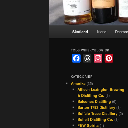
Hovedmenu
Skotland
Irland
Danmar
FØLG WHISKYBLOG.DK
F
T
I
P
a
h
n
i
c
r
s
n
KATEGORIER
Amerika
(35)
e
e
t
t
Alltech Lexington Brewing
b
a
a
e
& Distilling Co.
(1)
o
d
g
r
Balcones Distilling
(6)
Barton 1792 Distillery
(1)
o
s
r
e
Buffalo Trace Distillery
(2)
k
a
s
Bulleit Distilling Co.
(1)
FEW Spirits
(1)
m
t