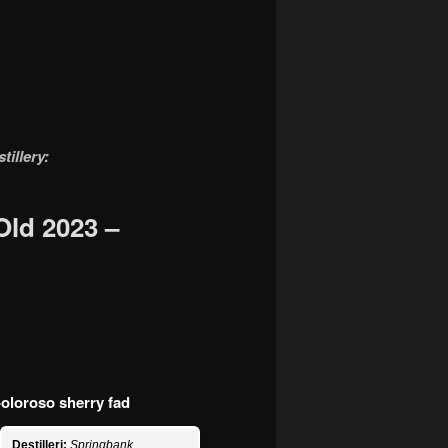
tillery:
Old 2023 –
oloroso sherry fad
Destilleri:
Springbank