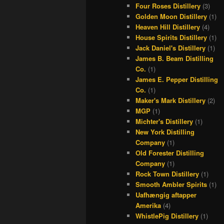
Four Roses Distillery
(3)
Golden Moon Distillery
(1)
Heaven Hill Distillery
(4)
House Spirits Distillery
(1)
Jack Daniel's Distillery
(1)
James B. Beam Distilling
Co.
(1)
James E. Pepper Distilling
Co.
(1)
Maker's Mark Distillery
(2)
MGP
(1)
Michter's Distillery
(1)
New York Distilling
Company
(1)
Old Forester Distilling
Company
(1)
Rock Town Distillery
(1)
Smooth Ambler Spirits
(1)
Uafhængig aftapper
Amerika
(4)
WhistlePig Distillery
(1)