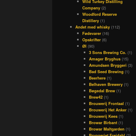
Wild Turkey Distilling
Company
(2)
Woodford Reserve
Distillery
(1)
Andet med whisky
(112)
Fødevarer
(16)
Opskrifter
(6)
Øl
(90)
3 Sons Brewing Co.
(1)
Amager Bryghus
(15)
Amundsen Bryggeri
(3)
Bad Seed Brewing
(1)
Beerhere
(1)
Belhaven Brewery
(1)
Bøgedal Brew
(1)
Brew42
(1)
Brouwerij Frontaal
(1)
Brouwerij Het Anker
(1)
Brouwerij Kees
(1)
Browar Birbant
(1)
Browar Maltgarden
(1)
Bryggeriet Frejdahl
(3)