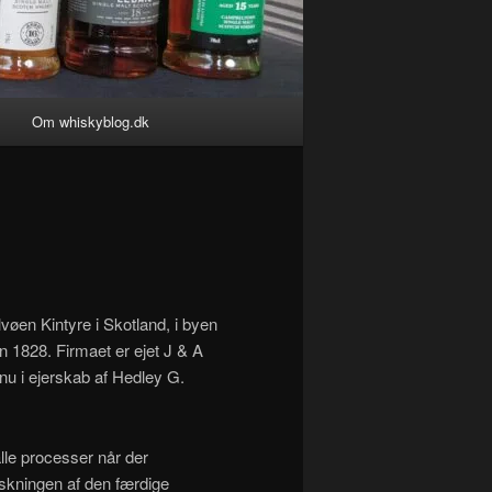
Om whiskyblog.dk
lvøen Kintyre i Skotland, i byen
n 1828. Firmaet er ejet J & A
r nu i ejerskab af Hedley G.
alle processer når der
laskningen af den færdige