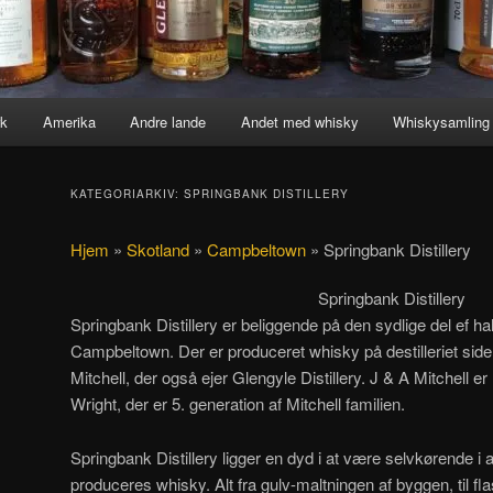
k
Amerika
Andre lande
Andet med whisky
Whiskysamling
KATEGORIARKIV:
SPRINGBANK DISTILLERY
Hjem
»
Skotland
»
Campbeltown
»
Springbank Distillery
Springbank Distillery
Springbank Distillery er beliggende på den sydlige del ef ha
Campbeltown. Der er produceret whisky på destilleriet side
Mitchell, der også ejer Glengyle Distillery. J & A Mitchell e
Wright, der er 5. generation af Mitchell familien.
Springbank Distillery ligger en dyd i at være selvkørende i 
produceres whisky. Alt fra gulv-maltningen af byggen, til f