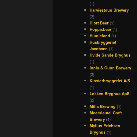
(1)
Harviestoun Brewery
(2)
Hjort Beer
(1)
Hoppe.beer
(1)
Humleland
(1)
Husbryggeriet
Jacobsen
(1)
Hvide Sande Bryghus
(1)
Innis & Gunn Brewery
(2)
Klosterbryggeriet A/S
(1)
Løkken Bryghus ApS
(2)
Mills Brewing
(1)
Moersleutel Craft
Brewery
(1)
Mylius-Erichsen
Bryghus
(1)