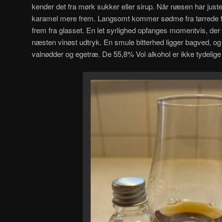
kender det fra mørk sukker eller sirup. Når næsen har just
karamel mere frem. Langsomt kommer sødme fra tørrede f
frem fra glasset. En let syrlighed opfanges momentvis, der t
næsten vinøst udtryk. En smule bitterhed ligger bagved, og g
valnødder og egetræ. De 55,8% Vol alkohol er ikke tydelige 