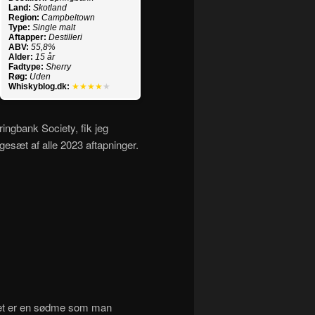
Land:
Skotland
Region:
Campbeltown
Type:
Single malt
Aftapper:
Destilleri
ABV:
55,8%
Alder:
15 år
Fadtype:
Sherry
Røg:
Uden
Whiskyblog.dk:
★★★★
★
ngbank Society, fik jeg
gesæt af alle 2023 aftapninger.
Det er en sødme som man