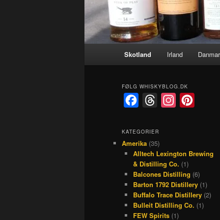
Hovedmenu
Skotland
Irland
Danmar
FØLG WHISKYBLOG.DK
F
T
I
P
a
h
n
i
c
r
s
n
KATEGORIER
Amerika
(35)
e
e
t
t
Alltech Lexington Brewing
b
a
a
e
& Distilling Co.
(1)
o
d
g
r
Balcones Distilling
(6)
Barton 1792 Distillery
(1)
o
s
r
e
Buffalo Trace Distillery
(2)
k
a
s
Bulleit Distilling Co.
(1)
FEW Spirits
(1)
m
t