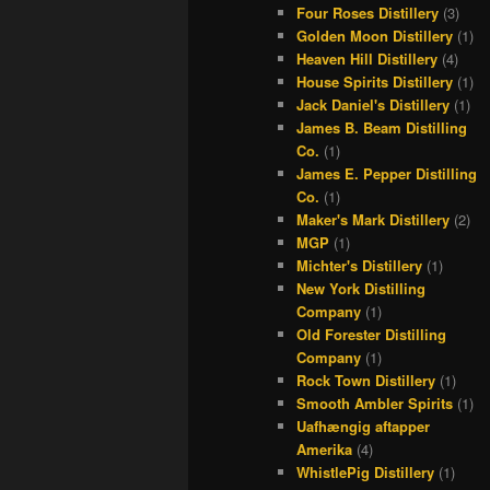
Four Roses Distillery
(3)
Golden Moon Distillery
(1)
Heaven Hill Distillery
(4)
House Spirits Distillery
(1)
Jack Daniel's Distillery
(1)
James B. Beam Distilling
Co.
(1)
James E. Pepper Distilling
Co.
(1)
Maker's Mark Distillery
(2)
MGP
(1)
Michter's Distillery
(1)
New York Distilling
Company
(1)
Old Forester Distilling
Company
(1)
Rock Town Distillery
(1)
Smooth Ambler Spirits
(1)
Uafhængig aftapper
Amerika
(4)
WhistlePig Distillery
(1)