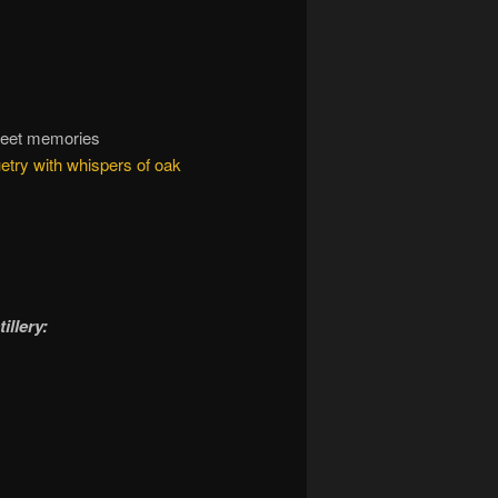
weet memories
try with whispers of oak
illery: