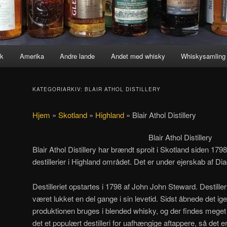
k
Amerika
Andre lande
Andet med whisky
Whiskysamling
KATEGORIARKIV:
BLAIR ATHOL DISTILLERY
Hjem
»
Skotland
»
Highland
»
Blair Athol Distillery
Blair Athol Distillery
Blair Athol Distillery har brændt sproit i Skotland siden 179
destillerier i Highland området. Det er under ejerskab af Di
Destilleriet opstartes i 1798 af John John Steward. Destill
været lukket en del gange i sin levetid. Sidst åbnede det ige
produktionen bruges i blended whisky, og der findes meget få
det et populært destilleri for uafhængige aftappere, så det er