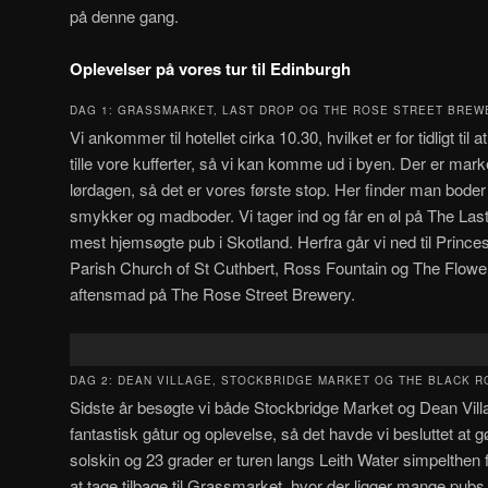
på denne gang.
Oplevelser på vores tur til Edinburgh
DAG 1: GRASSMARKET, LAST DROP OG THE ROSE STREET BREW
Vi ankommer til hotellet cirka 10.30, hvilket er for tidligt til 
tille vore kufferter, så vi kan komme ud i byen. Der er 
lørdagen, så det er vores første stop. Her finder man boder
smykker og madboder. Vi tager ind og får en øl på The Last
mest hjemsøgte pub i Skotland. Herfra går vi ned til Princ
Parish Church of St Cuthbert, Ross Fountain og The Flowe
aftensmad på The Rose Street Brewery.
DAG 2: DEAN VILLAGE, STOCKBRIDGE MARKET OG THE BLACK R
Sidste år besøgte vi både Stockbridge Market og Dean Vil
fantastisk gåtur og oplevelse, så det havde vi besluttet at g
solskin og 23 grader er turen langs Leith Water simpelthen f
at tage tilbage til Grassmarket, hvor der ligger mange pubs, 