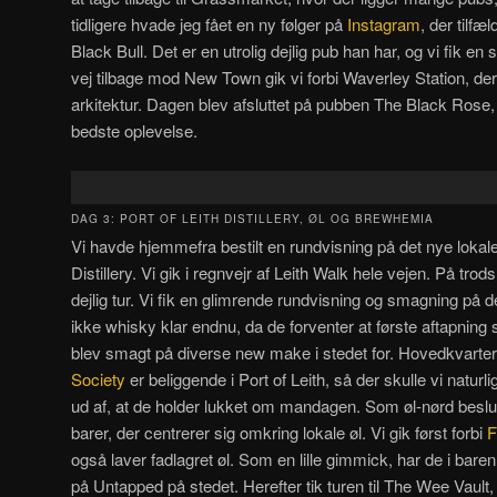
tidligere hvade jeg fået en ny følger på
Instagram
, der tilf
Black Bull. Det er en utrolig dejlig pub han har, og vi fik 
vej tilbage mod New Town gik vi forbi Waverley Station, der
arkitektur. Dagen blev afsluttet på pubben The Black Rose
bedste oplevelse.
DAG 3: PORT OF LEITH DISTILLERY, ØL OG BREWHEMIA
Vi havde hjemmefra bestilt en rundvisning på det nye lokale d
Distillery. Vi gik i regnvejr af Leith Walk hele vejen. På trod
dejlig tur. Vi fik en glimrende rundvisning og smagning på d
ikke whisky klar endnu, da de forventer at første aftapning
blev smagt på diverse new make i stedet for. Hovedkvarter
Society
er beliggende i Port of Leith, så der skulle vi naturli
ud af, at de holder lukket om mandagen. Som øl-nørd beslut
barer, der centrerer sig omkring lokale øl. Vi gik først forbi
F
også laver fadlagret øl. Som en lille gimmick, har de i baren 
på Untapped på stedet. Herefter tik turen til The Wee Vault,