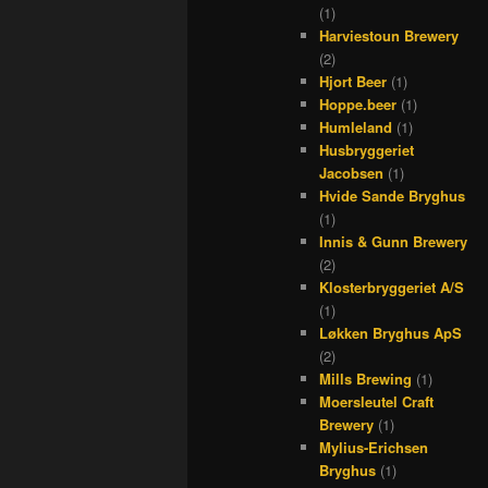
(1)
Harviestoun Brewery
(2)
Hjort Beer
(1)
Hoppe.beer
(1)
Humleland
(1)
Husbryggeriet
Jacobsen
(1)
Hvide Sande Bryghus
(1)
Innis & Gunn Brewery
(2)
Klosterbryggeriet A/S
(1)
Løkken Bryghus ApS
(2)
Mills Brewing
(1)
Moersleutel Craft
Brewery
(1)
Mylius-Erichsen
Bryghus
(1)