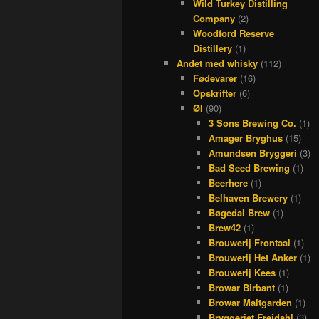
Wild Turkey Distilling
Company
(2)
Woodford Reserve
Distillery
(1)
Andet med whisky
(112)
Fødevarer
(16)
Opskrifter
(6)
Øl
(90)
3 Sons Brewing Co.
(1)
Amager Bryghus
(15)
Amundsen Bryggeri
(3)
Bad Seed Brewing
(1)
Beerhere
(1)
Belhaven Brewery
(1)
Bøgedal Brew
(1)
Brew42
(1)
Brouwerij Frontaal
(1)
Brouwerij Het Anker
(1)
Brouwerij Kees
(1)
Browar Birbant
(1)
Browar Maltgarden
(1)
Bryggeriet Frejdahl
(3)