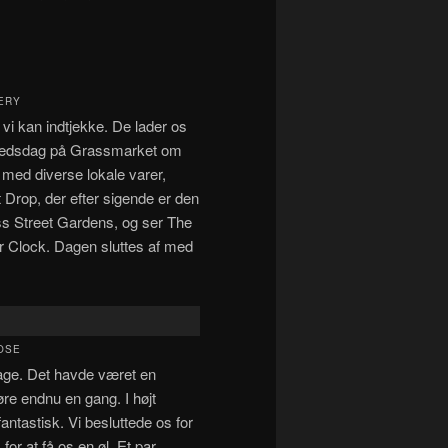
ERY
at vi kan indtjekke. De lader os
markedsdag på Grassmarket om
 med diverse lokale varer,
 Drop, der efter sigende er den
ess Street Gardens, og ser The
r Clock. Dagen sluttes af med
OSE
lage. Det havde været en
øre endnu en gang. I højt
antastisk. Vi besluttede os for
for at få os en øl. Et par