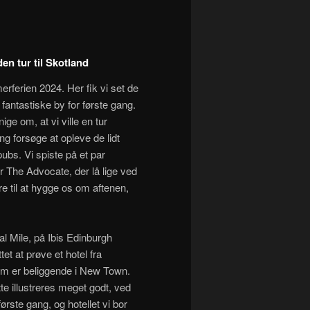
en tur til Skotland
rferien 2024. Her fik vi set de
fantastiske by for første gang.
ige om, at vi ville en tur
ang forsøge at opleve de lidt
bs. Vi spiste på et par
or The Advocate, der lå lige ved
re til at hygge os om aftenen,
al Mile, på Ibis Edinburgh
t at prøve et hotel fra
m er beliggende i New Town.
tte illustreres meget godt, ved
ørste gang, og hotellet vi bor