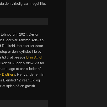
a den virkelig var meget lille.
 Edinburgh i 2024. Derfor
ies, der var samme selskab
d Dunkeld. Herefter fortsatte
stop er den idylliske lille by
e tid til at besøge
Blair Athol
 kørt til Queen’s View Visitor
samt tage et par billeder af
 Distillery
. Her var der en fin
rs Blended 12 Year Old og
or at spise på en græsk