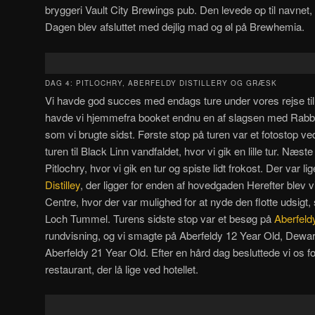
bryggeri Vault City Brewings pub. Den levede op til navnet, d
Dagen blev afsluttet med dejlig mad og øl på Brewhemia.
DAG 4: PITLOCHRY, ABERFELDY DISTILLERY OG GRÆSK
Vi havde god succes med endags ture under vores rejse til
havde vi hjemmefra booket endnu en af slagsen med Rabb
som vi brugte sidst. Første stop på turen var et fotostop ve
turen til Black Linn vandfaldet, hvor vi gik en lille tur. Næste 
Pitlochry, hvor vi gik en tur og spiste lidt frokost. Der var lig
Distilley
, der ligger for enden af hovedgaden Herefter blev vi
Centre, hvor der var mulighed for at nyde den flotte udsigt, 
Loch Tummel. Turens sidste stop var et besøg på
Aberfeldy
rundvisning, og vi smagte på Aberfeldy 12 Year Old, Dewa
Aberfeldy 21 Year Old. Efter en hård dag besluttede vi os f
restaurant, der lå lige ved hotellet.