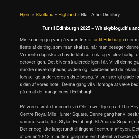
Hjem
»
Skotland
»
Highland
»
Blair Athol Distillery
Tur til Edinburgh 2025 – Whiskyblog.dk’s and
Min kone og jeg var på vores første
tur til Edinburgh
i somme
fleste af de ting, som man skal se, når man besøger denne 
Vi mente dog ikke vi havde fået set nok, og vi blev hurtigt en
derover igen. Det bliver så allerede igen i år. Vi vil denne g
mindre seværdigheder, bydele og i særdeleshed de lokale pu
forskellige under vores sidste besøg. Vi var særligt glade f
siden af vores hotel. Denne gang vil vi forsøge at være bed
på en af de mange pubs i Edinburgh.
På vores første tur boede vi i Old Town, lige op ad The Roy
Centre Royal Mile Hunter Square. Denne gang har vi beslutte
samme kæde, Ibis Styles Edinburgh St Andrew Square, so
Der er dog ikke langt rundt til tingene i centrum af byen. De
at der er 10-12 minutters gang mellem hotellet vi boede på f