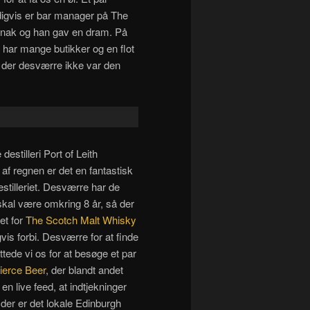
ældigvis er bar manager på The
en snak og han gav en dram. På
 har mange butikker og en flot
, der desværre ikke var den
estilleri Port of Leith
s af regnen er det en fantastisk
estilleriet. Desværre har de
 skal være omkring 8 år, så der
et for
The Scotch Malt Whisky
gvis forbi. Desværre for at finde
tede vi os for at besøge et par
ierce Beer
, der blandt andet
en live feed, at indtjekninger
 der er det lokale Edinburgh