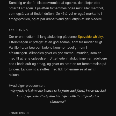
Samtidig er der fin tilstedeværelse af egetræ, der tilføjer bitre
noter til smagen. I paletten fornemmes også mint eller menthol,
som også var at finde i duften. De 46% vol er også markante i
smagsprofilen, og et par dråber vand gør udtrykket lidt blødere.
AFSLUTNING:
Der er en medium til lang afslutning på denne
Speyside whisky
.
Eftersmagen er præget af en god sødme, som fra moden frugt.
Vanilje fra ex-bourbon fadene kommer tydeligt frem i
afslutningen. Alkoholen giver en god varme i munden, som er
med til at løfte oplevelsen. Bitterheden i afslutningen er tydeligere
end i både duft og smag, og giver en næsten tør fornemmelse på
tungen. Langsomt afsluttes med lidt fornemmelse af mint i
halsen.
Hvad siger producenten:
“Speyside whiskies are known to be fruity and floral, but as the bad
boy of Speyside, Craigellachie defies with its oil fired, rich
character.”
KONKLUSION: