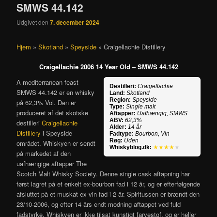
SMWS 44.142
Udgivet den
7. december 2024
Hjem
»
Skotland
»
Speyside
»
Craigellachie Distillery
Craigellachie 2006 14 Year Old – SMWS 44.142
A mediterranean feast
Destilleri:
Craigellachie
SMWS 44.142 er en whisky
Land:
Skotland
Region:
Speyside
på 62,3% Vol. Den er
Type:
Single malt
produceret af det skotske
Aftapper:
Uafhængig, SMWS
ABV:
62,3%
destilleri
Craigellachie
Alder:
14 år
Distillery
i Speyside
Fadtype:
Bourbon, Vin
Røg:
Uden
området. Whiskyen er sendt
Whiskyblog.dk:
★★★★
★
på markedet af den
uafhængige aftapper The
Scotch Malt Whisky Society. Denne single cask aftapning har
først lagret på et enkelt ex-bourbon fad i 12 år, og er efterfølgende
afsluttet på et muskat ex-vin fad i 2 år. Spiritussen er brændt den
23/10-2006, og efter 14 års endt modning aftappet ved fuld
fadstyrke. Whiskyen er ikke tilsat kunstigt farvestof, og er heller