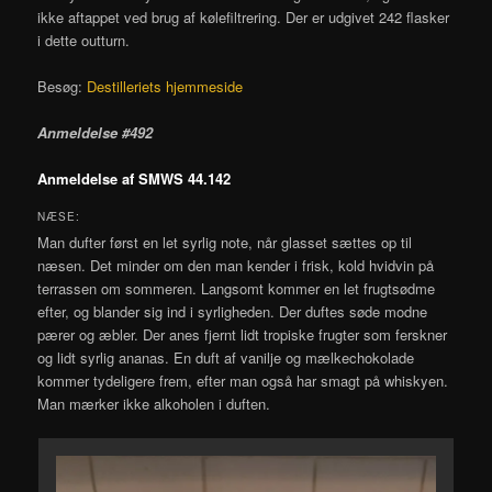
ikke aftappet ved brug af kølefiltrering. Der er udgivet 242 flasker
i dette outturn.
Besøg:
Destilleriets hjemmeside
Anmeldelse #492
Anmeldelse af SMWS 44.142
NÆSE:
Man dufter først en let syrlig note, når glasset sættes op til
næsen. Det minder om den man kender i frisk, kold hvidvin på
terrassen om sommeren. Langsomt kommer en let frugtsødme
efter, og blander sig ind i syrligheden. Der duftes søde modne
pærer og æbler. Der anes fjernt lidt tropiske frugter som ferskner
og lidt syrlig ananas. En duft af vanilje og mælkechokolade
kommer tydeligere frem, efter man også har smagt på whiskyen.
Man mærker ikke alkoholen i duften.