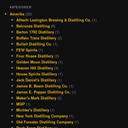
c
r
s
n
KATEGORIER
Amerika
(35)
e
e
t
t
Alltech Lexington Brewing & Distilling Co.
(1)
b
a
a
e
Balcones Distilling
(6)
o
d
g
r
Barton 1792 Distillery
(1)
Buffalo Trace Distillery
(2)
o
s
r
e
Bulleit Distilling Co.
(1)
k
a
s
FEW Spirits
(1)
Four Roses Distillery
(3)
m
t
Golden Moon Distillery
(1)
Heaven Hill Distillery
(4)
House Spirits Distillery
(1)
Jack Daniel's Distillery
(1)
James B. Beam Distilling Co.
(1)
James E. Pepper Distilling Co.
(1)
Maker's Mark Distillery
(2)
MGP
(1)
Michter's Distillery
(1)
New York Distilling Company
(1)
Old Forester Distilling Company
(1)
Rock Town Distillery
(1)