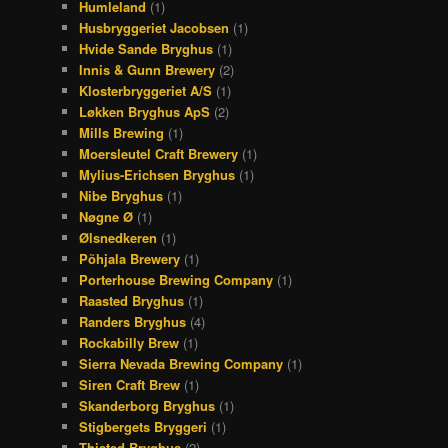
Humleland
(1)
Husbryggeriet Jacobsen
(1)
Hvide Sande Bryghus
(1)
Innis & Gunn Brewery
(2)
Klosterbryggeriet A/S
(1)
Løkken Bryghus ApS
(2)
Mills Brewing
(1)
Moersleutel Craft Brewery
(1)
Mylius-Erichsen Bryghus
(1)
Nibe Bryghus
(1)
Nøgne Ø
(1)
Ølsnedkeren
(1)
Põhjala Brewery
(1)
Porterhouse Brewing Company
(1)
Raasted Bryghus
(1)
Randers Bryghus
(4)
Rockabilly Brew
(1)
Sierra Nevada Brewing Company
(1)
Siren Craft Brew
(1)
Skanderborg Bryghus
(1)
Stigbergets Bryggeri
(1)
Thisted Bryghus
(2)