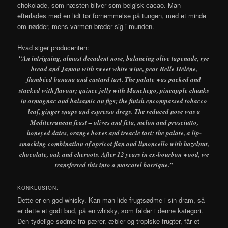
chokolade, som næsten bliver som belgisk cacao. Man
efterlades med en lidt tør fornemmelse på tungen, med et minde
om nødder, mens varmen breder sig i munden.
Hvad siger producenten:
“An intriguing, almost decadent nose, balancing olive tapenade, rye
bread and Jamon with sweet white wine, pear Belle Hélène,
flambéed banana and custard tart. The palate was packed and
stacked with flavour; quince jelly with Manchego, pineapple chunks
in armagnac and balsamic on figs; the finish encompassed tobacco
leaf, ginger snaps and espresso dregs. The reduced nose was a
Mediterranean feast – olives and feta, melon and prosciutto,
honeyed dates, orange boxes and treacle tart; the palate, a lip-
smacking combination of apricot flan and limoncello with hazelnut,
chocolate, oak and cheroots. After 12 years in ex-bourbon wood, we
transferred this into a moscatel barrique.”
KONKLUSION:
Dette er en god whisky. Kan man lide frugtsødme i sin dram, så
er dette et godt bud, på en whisky, som falder i denne kategori.
Den tydelige sødme fra pærer, æbler og tropiske frugter, får et