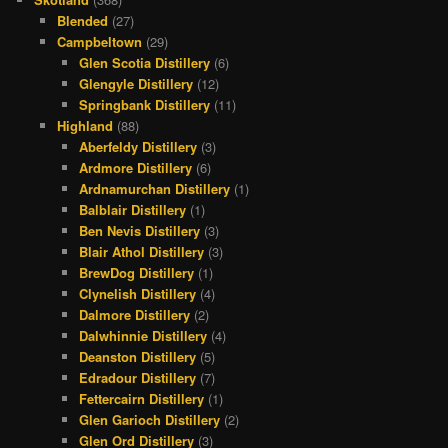
Blended
(27)
Campbeltown
(29)
Glen Scotia Distillery
(6)
Glengyle Distillery
(12)
Springbank Distillery
(11)
Highland
(88)
Aberfeldy Distillery
(3)
Ardmore Distillery
(6)
Ardnamurchan Distillery
(1)
Balblair Distillery
(1)
Ben Nevis Distillery
(3)
Blair Athol Distillery
(3)
BrewDog Distillery
(1)
Clynelish Distillery
(4)
Dalmore Distillery
(2)
Dalwhinnie Distillery
(4)
Deanston Distillery
(5)
Edradour Distillery
(7)
Fettercairn Distillery
(1)
Glen Garioch Distillery
(2)
Glen Ord Distillery
(3)