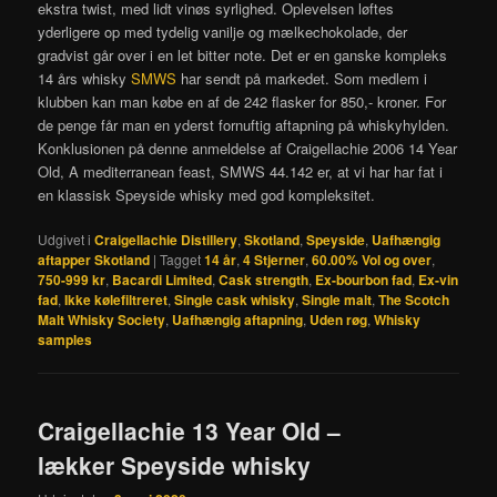
ekstra twist, med lidt vinøs syrlighed. Oplevelsen løftes
yderligere op med tydelig vanilje og mælkechokolade, der
gradvist går over i en let bitter note. Det er en ganske kompleks
14 års whisky
SMWS
har sendt på markedet. Som medlem i
klubben kan man købe en af de 242 flasker for 850,- kroner. For
de penge får man en yderst fornuftig aftapning på whiskyhylden.
Konklusionen på denne anmeldelse af Craigellachie 2006 14 Year
Old, A mediterranean feast, SMWS 44.142 er, at vi har har fat i
en klassisk Speyside whisky med god kompleksitet.
Udgivet i
Craigellachie Distillery
,
Skotland
,
Speyside
,
Uafhængig
aftapper Skotland
|
Tagget
14 år
,
4 Stjerner
,
60.00% Vol og over
,
750-999 kr
,
Bacardi Limited
,
Cask strength
,
Ex-bourbon fad
,
Ex-vin
fad
,
Ikke kølefiltreret
,
Single cask whisky
,
Single malt
,
The Scotch
Malt Whisky Society
,
Uafhængig aftapning
,
Uden røg
,
Whisky
samples
Craigellachie 13 Year Old –
lækker Speyside whisky