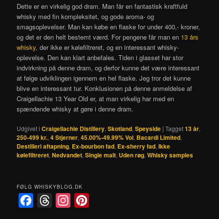
Dette er en virkelig god dram. Man får en fantastisk kraftfuld
whisky med fin kompleksitet, og gode aroma- og
smagsoplevelser. Man kan købe en flaske for under 400,- kroner,
og det er den helt bestemt værd. For pengene får man en
13 års
whisky
, der ikke er kølefiltreret, og en interessant whisky-
oplevelse. Den kan klart anbefales. Tiden i glasset har stor
indvirkning på denne dram, og derfor kunne det være interessant
at følge udviklingen igennem en hel flaske. Jeg tror det kunne
blive en interessant tur. Konklusionen på denne anmeldelse af
Craigellachie 13 Year Old er, at man virkelig har med en
spændende whisky at gøre i denne dram.
Udgivet i
Craigellachie Distillery
,
Skotland
,
Speyside
|
Tagget
13 år
,
250-499 kr.
,
4 Stjerner
,
45.00%-49.99% Vol
,
Bacardi Limited
,
Destilleri aftapning
,
Ex-bourbon fad
,
Ex-sherry fad
,
Ikke
kølefiltreret
,
Nedvandet
,
Single malt
,
Uden røg
,
Whisky samples
FØLG WHISKYBLOG.DK
F
T
I
P
a
h
n
i