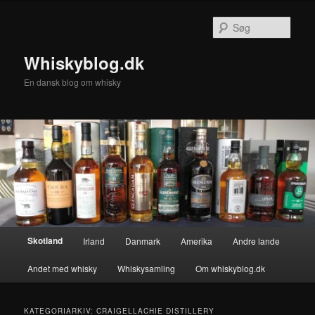
Fortsæt
Fortsæt
til
til
Søg
primært
sekundært
indhold
indhold
Whiskyblog.dk
En dansk blog om whisky
Hovedmenu
Skotland
Irland
Danmark
Amerika
Andre lande
Andet med whisky
Whiskysamling
Om whiskyblog.dk
KATEGORIARKIV:
CRAIGELLACHIE DISTILLERY