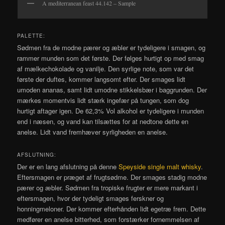
A mediterranean feast 44.142 – Sample
PALETTE:
Sødmen fra de modne pærer og æbler er tydeligere i smagen, og
rammer munden som det første. Der følges hurtigt op med smag
af mælkechokolade og vanilje. Den syrlige note, som var det
første der duftes, kommer langsomt efter. Der smages lidt
umoden ananas, samt lidt umodne stikkelsbær i baggrunden. Der
mærkes momentvis lidt stærk ingefær på tungen, som dog
hurtigt aftager igen. De 62,3% Vol alkohol er tydeligere i munden
end i næsen, og vand kan tilsættes for at nedtone dette en
anelse. Lidt vand fremhæver syrligheden en anelse.
AFSLUTNING:
Der er en lang afslutning på denne
Speyside single malt whisky
.
Eftersmagen er præget af frugtsødme. Der smages stadig modne
pærer og æbler. Sødmen fra tropiske frugter er mere markant i
eftersmagen, hvor der tydeligt smages ferskner og
honningmeloner. Der kommer efterhånden lidt egetræ frem. Dette
medfører en anelse bitterhed, som forstærker fornemmelsen af