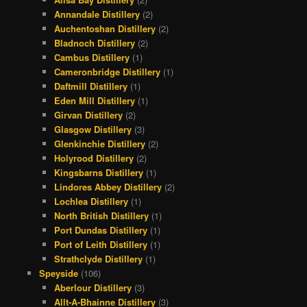
Annandale Distillery
(2)
Auchentoshan Distillery
(2)
Bladnoch Distillery
(2)
Cambus Distillery
(1)
Cameronbridge Distillery
(1)
Daftmill Distillery
(1)
Eden Mill Distillery
(1)
Girvan Distillery
(2)
Glasgow Distillery
(3)
Glenkinchie Distillery
(2)
Holyrood Distillery
(2)
Kingsbarns Distillery
(1)
Lindores Abbey Distillery
(2)
Lochlea Distillery
(1)
North British Distillery
(1)
Port Dundas Distillery
(1)
Port of Leith Distillery
(1)
Strathclyde Distillery
(1)
Speyside
(106)
Aberlour Distillery
(3)
Allt-A-Bhainne Distillery
(3)