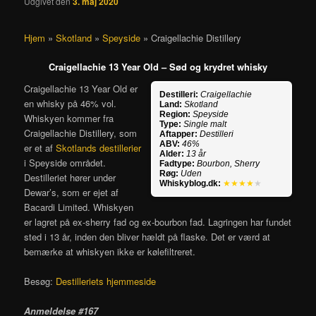
Udgivet den
3. maj 2020
Hjem
»
Skotland
»
Speyside
»
Craigellachie Distillery
Craigellachie 13 Year Old – Sød og krydret whisky
Craigellachie 13 Year Old er
Destilleri:
Craigellachie
en whisky på 46% vol.
Land:
Skotland
Region:
Speyside
Whiskyen kommer fra
Type:
Single malt
Craigellachie Distillery, som
Aftapper:
Destilleri
ABV:
46%
er et af
Skotlands destillerier
Alder:
13 år
i Speyside området.
Fadtype:
Bourbon, Sherry
Røg:
Uden
Destilleriet hører under
Whiskyblog.dk:
★★★★
★
Dewar’s, som er ejet af
Bacardi Limited. Whiskyen
er lagret på ex-sherry fad og ex-bourbon fad. Lagringen har fundet
sted i 13 år, inden den bliver hældt på flaske. Det er værd at
bemærke at whiskyen ikke er kølefiltreret.
Besøg:
Destilleriets hjemmeside
Anmeldelse #167