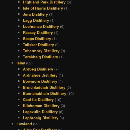
Highland Park Distillery
(5)
Isle of Harris Distillery
(1)
Jura Distillery
(1)
Lagg Distillery
(1)
Lochranza Distillery
(6)
Raasay Distillery
(1)
Scapa Distillery
(1)
Talisker Distillery
(9)
Tobermory Distillery
(3)
Torabhaig Distillery
(1)
Islay
(62)
Ardbeg Distillery
(7)
Ardnahoe Distillery
(1)
Bowmore Distillery
(4)
Bruichladdich Distillery
(5)
Bunnahabhain Distillery
(10)
Caol Ila Distillery
(10)
Kilchoman Distillery
(3)
Lagavulin Distillery
(6)
Laphroaig Distillery
(6)
Lowland
(29)
Ailsa Bay Distillery
(2)