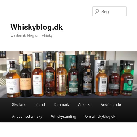
Fortsæt
til
Søg
primært
indhold
Whiskyblog.dk
En dansk blog om whisky
Hovedmenu
Skotland
Irland
Danmark
Amerika
Andre lande
Andet med whisky
Whiskysamling
Om whiskyblog.dk
Billednavigation