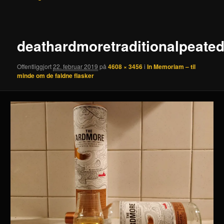
deathardmoretraditionalpeate
Offentliggjort
22. februar 2019
på
4608 × 3456
i
In Memoriam – til
minde om de faldne flasker