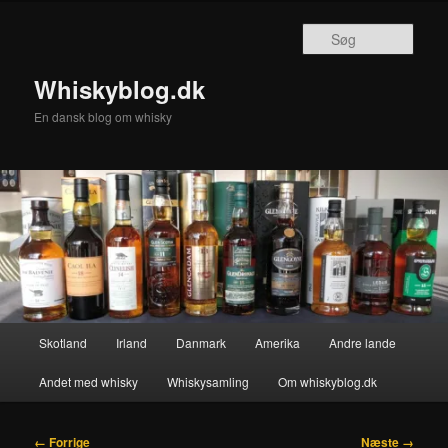
Fortsæt
til
Søg
primært
indhold
Whiskyblog.dk
En dansk blog om whisky
Hovedmenu
Skotland
Irland
Danmark
Amerika
Andre lande
Andet med whisky
Whiskysamling
Om whiskyblog.dk
Billednavigation
← Forrige
Næste →