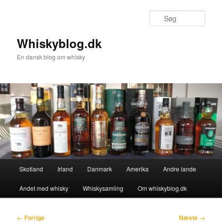
Fortsæt
til
Søg
primært
indhold
Whiskyblog.dk
En dansk blog om whisky
Hovedmenu
Skotland
Irland
Danmark
Amerika
Andre lande
Andet med whisky
Whiskysamling
Om whiskyblog.dk
Billednavigation
← Forrige
Næste →