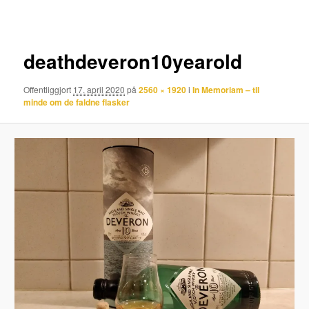
deathdeveron10yearold
Offentliggjort
17. april 2020
på
2560 × 1920
i
In Memoriam – til
minde om de faldne flasker