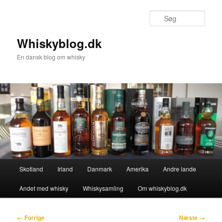
Fortsæt
til
Søg
primært
indhold
Whiskyblog.dk
En dansk blog om whisky
Hovedmenu
Skotland
Irland
Danmark
Amerika
Andre lande
Andet med whisky
Whiskysamling
Om whiskyblog.dk
Billednavigation
← Forrige
Næste →