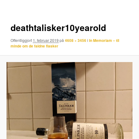
deathtalisker10yearold
Offentliggjort
1. februar 2019
på
4608 × 3456
i
In Memoriam – til
minde om de faldne flasker