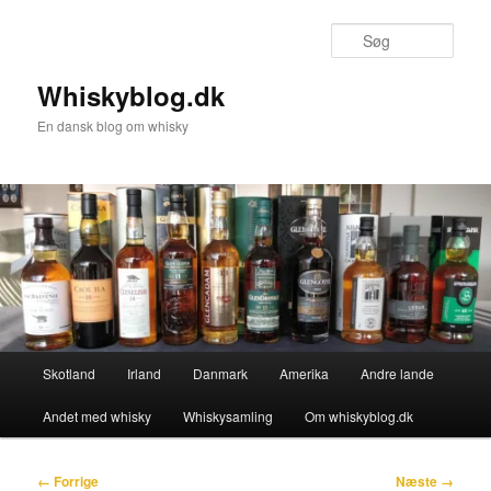
Fortsæt
til
Søg
primært
indhold
Whiskyblog.dk
En dansk blog om whisky
Hovedmenu
Skotland
Irland
Danmark
Amerika
Andre lande
Andet med whisky
Whiskysamling
Om whiskyblog.dk
Billednavigation
← Forrige
Næste →