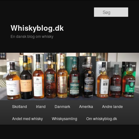
Fortsæt
til
Søg
primært
indhold
Whiskyblog.dk
En dansk blog om whisky
Hovedmenu
Skotland
Irland
Danmark
Amerika
Andre lande
Andet med whisky
Whiskysamling
Om whiskyblog.dk
Billednavigation