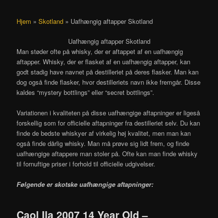
Hjem
»
Skotland
»
Uafhængig aftapper Skotland
Uafhængig aftapper Skotland
Man støder ofte på whisky, der er aftappet af en uafhængig
aftapper. Whisky, der er flasket af en uafhængig aftapper, kan
godt stadig have navnet på destilleriet på deres flasker. Man kan
dog også finde flasker, hvor destilleriets navn ikke fremgår. Disse
kaldes “mystery bottlings” eller “secret bottlings”.
Variationen i kvaliteten på disse uafhængige aftapninger er ligeså
forskellig som for officielle aftapninger fra destilleriet selv. Du kan
finde de bedste whiskyer af virkelig høj kvalitet, men man kan
også finde dårlig whisky. Man må prøve sig lidt frem, og finde
uafhængige aftappere man stoler på. Ofte kan man finde whisky
til fornuftige priser i forhold til officielle udgivelser.
Følgende er skotske uafhængige aftapninger:
Caol Ila 2007 14 Year Old –