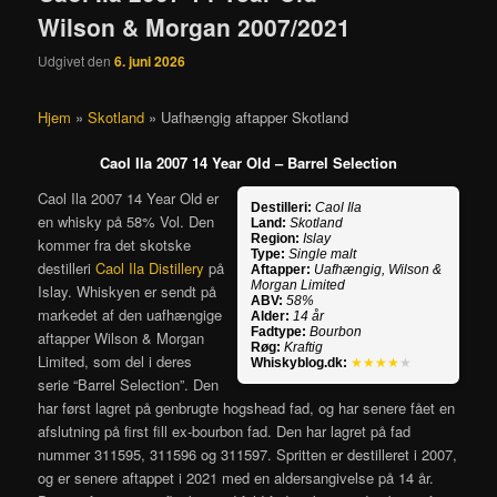
Wilson & Morgan 2007/2021
Udgivet den
6. juni 2026
Hjem
»
Skotland
»
Uafhængig aftapper Skotland
Caol Ila 2007 14 Year Old – Barrel Selection
Caol Ila 2007 14 Year Old er
Destilleri:
Caol Ila
en whisky på 58% Vol. Den
Land:
Skotland
Region:
Islay
kommer fra det skotske
Type:
Single malt
destilleri
Caol Ila Distillery
på
Aftapper:
Uafhængig, Wilson &
Morgan Limited
Islay. Whiskyen er sendt på
ABV:
58%
markedet af den uafhængige
Alder:
14 år
Fadtype:
Bourbon
aftapper Wilson & Morgan
Røg:
Kraftig
Limited, som del i deres
Whiskyblog.dk:
★★★★
★
serie “Barrel Selection”. Den
har først lagret på genbrugte hogshead fad, og har senere fået en
afslutning på first fill ex-bourbon fad. Den har lagret på fad
nummer
311595, 311596 og 311597.
Spritten er destilleret i 2007,
og er senere aftappet i 2021 med en aldersangivelse på 14 år.