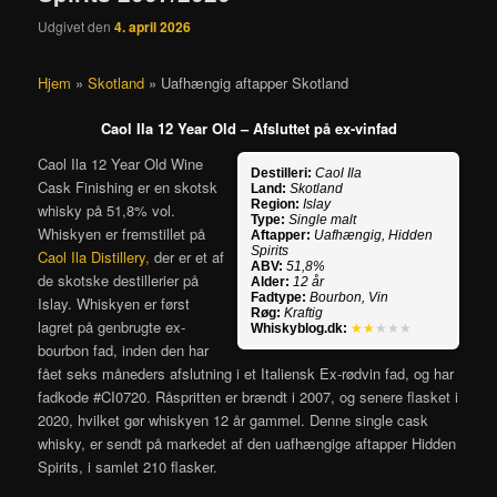
Udgivet den
4. april 2026
Hjem
»
Skotland
»
Uafhængig aftapper Skotland
Caol Ila 12 Year Old – Afsluttet på ex-vinfad
Caol Ila 12 Year Old Wine
Destilleri:
Caol Ila
Cask Finishing er en skotsk
Land:
Skotland
Region:
Islay
whisky på 51,8% vol.
Type:
Single malt
Whiskyen er fremstillet på
Aftapper:
Uafhængig, Hidden
Spirits
Caol Ila Distillery,
der er et af
ABV:
51,8%
de skotske destillerier på
Alder:
12 år
Fadtype:
Bourbon, Vin
Islay. Whiskyen er først
Røg:
Kraftig
lagret på genbrugte ex-
Whiskyblog.dk:
★★
★★★
bourbon fad, inden den har
fået seks måneders afslutning i et Italiensk Ex-rødvin fad, og har
fadkode #CI0720. Råspritten er brændt i 2007, og senere flasket i
2020, hvilket gør whiskyen 12 år gammel. Denne single cask
whisky, er sendt på markedet af den uafhængige aftapper Hidden
Spirits, i samlet 210 flasker.