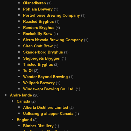
Ølsnedkeren
(1)
Põhjala Brewery
(1)
Porterhouse Brewing Company
(1)
Raasted Bryghus
(1)
Randers Bryghus
(4)
Rockabilly Brew
(1)
Sierra Nevada Brewing Company
(1)
Siren Craft Brew
(1)
Skanderborg Bryghus
(1)
Stigbergets Bryggeri
(1)
Thisted Bryghus
(2)
To Øl
(2)
Wander Beyond Brewing
(1)
Wellpark Brewery
(1)
Windswept Brewing Co. Ltd.
(1)
Andre lande
(20)
Canada
(2)
Alberta Distillers Limited
(2)
Uafhængig aftapper Canada
(1)
England
(2)
Bimber Distillery
(1)