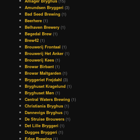
Amager Bryghus
(15)
Amundsen Bryggeri
(3)
Bad Seed Brewing
(1)
Beerhere
(1)
Belhaven Brewery
(1)
Bøgedal Brew
(1)
Brew42
(1)
Brouwerij Frontaal
(1)
Brouwerij Het Anker
(1)
Brouwerij Kees
(1)
Browar Birbant
(1)
Browar Maltgarden
(1)
Bryggeriet Frejdahl
(3)
Bryghuset Kragelund
(1)
Bryghuset Møn
(1)
Central Waters Brewing
(1)
Christiania Bryghus
(1)
Dannevigs Bryghus
(1)
De Struise Brouwers
(1)
Det Lille Bryggeri
(1)
Dugges Bryggeri
(1)
Edge Brewing
(1)