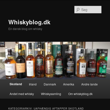
Fortsæt
Fortsæt
til
til
Søg
primært
sekundært
indhold
indhold
Whiskyblog.dk
En dansk blog om whisky
Hovedmenu
Skotland
Irland
Danmark
Amerika
Andre lande
Andet med whisky
Whiskysamling
Om whiskyblog.dk
KATEGORIARKIV:
UAFHÆNGIG AFTAPPER SKOTLAND