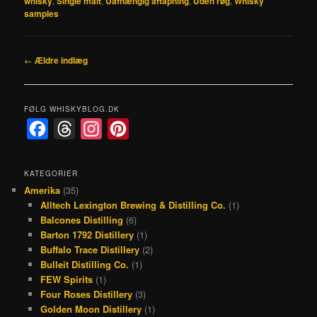
whisky
,
Single malt
,
Uafhængig aftapning
,
Uden røg
,
Whisky
samples
Indlægsnavigation
←
Ældre indlæg
FØLG WHISKYBLOG.DK
F
T
I
P
a
h
n
i
c
r
s
n
KATEGORIER
Amerika
(35)
e
e
t
t
Alltech Lexington Brewing & Distilling Co.
(1)
b
a
a
e
Balcones Distilling
(6)
o
d
g
r
Barton 1792 Distillery
(1)
Buffalo Trace Distillery
(2)
o
s
r
e
Bulleit Distilling Co.
(1)
k
a
s
FEW Spirits
(1)
Four Roses Distillery
(3)
m
t
Golden Moon Distillery
(1)