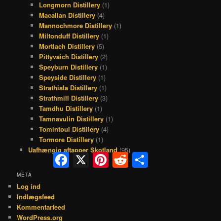
Longmorn Distillery
(1)
Macallan Distillery
(4)
Mannochmore Distillery
(1)
Miltonduff Distillery
(1)
Mortlach Distillery
(5)
Pittyvaich Distillery
(2)
Speyburn Distillery
(1)
Speyside Distillery
(1)
Strathisla Distillery
(1)
Strathmill Distillery
(3)
Tamdhu Distillery
(1)
Tamnavulin Distillery
(1)
Tomintoul Distillery
(4)
Tormore Distillery
(1)
Uafhængig aftapper Skotland
(95)
Facebook
X
Pinterest
Reddit
Share
META
Log ind
Indlægsfeed
Kommentarfeed
WordPress.org