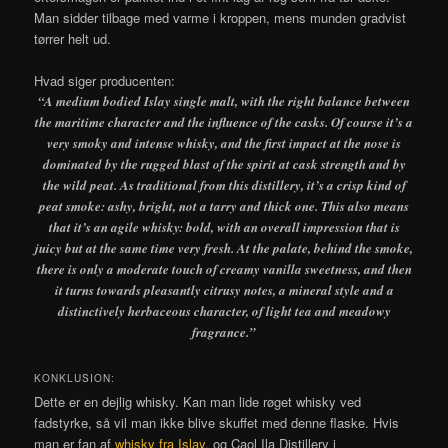
Man sidder tilbage med varme i kroppen, mens munden gradvist
tørrer helt ud.
Hvad siger producenten:
“A medium bodied Islay single malt, with the right balance between
the maritime character and the influence of the casks. Of course it’s a
very smoky and intense whisky, and the first impact at the nose is
dominated by the rugged blast of the spirit at cask strength and by
the wild peat. As traditional from this distillery, it’s a crisp kind of
peat smoke: ashy, bright, not a tarry and thick one. This also means
that it’s an agile whisky: bold, with an overall impression that is
juicy but at the same time very fresh. At the palate, behind the smoke,
there is only a moderate touch of creamy vanilla sweetness, and then
it turns towards pleasantly citrusy notes, a mineral style and a
distinctively herbaceous character, of light tea and meadowy
fragrance.”
KONKLUSION:
Dette er en dejlig whisky. Kan man lide røget whisky ved
fadstyrke, så vil man ikke blive skuffet med denne flaske. Hvis
man er fan af
whisky fra Islay
, og Caol Ila Distillery i