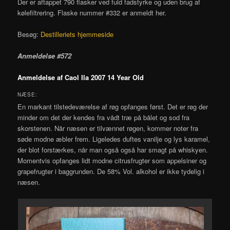
Der er aftappet 790 flasker ved fuld fadstyrke og uden brug af
kølefiltrering. Flaske nummer #332 er anmeldt her.
Besøg:
Destilleriets hjemmeside
Anmeldelse #572
Anmeldelse af Caol Ila 2007 14 Year Old
NÆSE:
En markant tilstedeværelse af røg opfanges først. Det er røg der
minder om det der kendes fra vådt træ på bålet og sod fra
skorstenen. Når næsen er tilvænnet røgen, kommer noter fra
søde modne æbler frem. Ligeledes duftes vanilje og lys karamel,
der blot forstærkes, når man også også har smagt på whiskyen.
Momentvis opfanges lidt modne citrusfrugter som appelsiner og
grapefrugter i baggrunden. De 58% Vol. alkohol er ikke tydelig i
næsen.