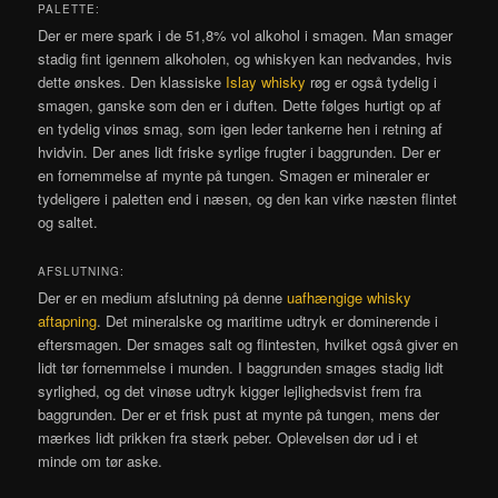
PALETTE:
Der er mere spark i de 51,8% vol alkohol i smagen. Man smager
stadig fint igennem alkoholen, og whiskyen kan nedvandes, hvis
dette ønskes. Den klassiske
Islay whisky
røg er også tydelig i
smagen, ganske som den er i duften. Dette følges hurtigt op af
en tydelig vinøs smag, som igen leder tankerne hen i retning af
hvidvin. Der anes lidt friske syrlige frugter i baggrunden. Der er
en fornemmelse af mynte på tungen. Smagen er mineraler er
tydeligere i paletten end i næsen, og den kan virke næsten flintet
og saltet.
AFSLUTNING:
Der er en medium afslutning på denne
uafhængige whisky
aftapning
. Det mineralske og maritime udtryk er dominerende i
eftersmagen. Der smages salt og flintesten, hvilket også giver en
lidt tør fornemmelse i munden. I baggrunden smages stadig lidt
syrlighed, og det vinøse udtryk kigger lejlighedsvist frem fra
baggrunden. Der er et frisk pust at mynte på tungen, mens der
mærkes lidt prikken fra stærk peber. Oplevelsen dør ud i et
minde om tør aske.