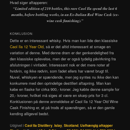
Hvad siger aftapperen:
“Limited edition of 210 bottles, this rare Caol Ila spend the last 6
months, before bottling works, in an Ex-Italian Red Wine Cask (ex-
wine cask finnishing).”
KONKLUSION:
Dette er en interessant whisky. Hvis man kan lide den klassiske
Caol Ila 12 Year Old
, så er det altid interessant at smage en
variation af denne. Med denne dram er der genkendelighed fra
den klassiske oplevelse, men der er også tydelig påvirkning fra
afslutningen i vinfadet. Interessant nok er det mere noter af
hvidvin, og ikke rødvin, som fadet ellers har været brugt til.
Nuvel, whiskyen er spændende, men jeg syntes nu ikke den kan
konkurrere med den oprindelige destilleri aftapning. Man kan
købe en flaske for cirka 900,- kroner. Jeg købte denne sample for
20,- kroner, hvilket må siges at være en skarp pris for 3 cl.
Konklusionen på denne anmeldelse af Caol Ila 12 Year Old Wine
Cask Finishing er, at på trods af spændingen, så er den gamle
kending alligevel bedst.
Udgivet i
Caol Ila Distillery
,
Islay
,
Skotland
,
Uafhængig aftapper