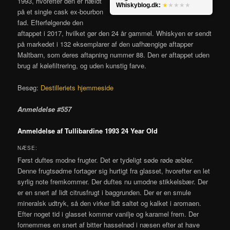
1993, hvorefter den er hældt
Whiskyblog.dk:
★
★★★★
på et single cask ex-bourbon
fad. Efterfølgende den
aftappet i 2017, hvilket gør den 24 år gammel. Whiskyen er sendt
på markedet i 132 eksemplarer af den uafhængige aftapper
Maltbarn, som deres aftapning nummer 88. Den er aftappet uden
brug af kølefiltrering, og uden kunstig farve.
Besøg:
Destilleriets hjemmeside
Anmeldelse #557
Anmeldelse af Tullibardine 1993 24 Year Old
NÆSE:
Først duftes modne frugter. Det er tydeligt søde røde æbler.
Denne frugtsødme fortager sig hurtigt fra glasset, hvorefter en let
syrlig note fremkommer. Der duftes nu umodne stikkelsbær. Der
er en snert af lidt citrusfrugt i baggrunden. Der er en smule
mineralsk udtryk, så den virker lidt saltet og kalket i aromaen.
Efter noget tid i glasset kommer vanilje og karamel frem. Der
fornemmes en snert af bitter hasselnød i næsen efter at have