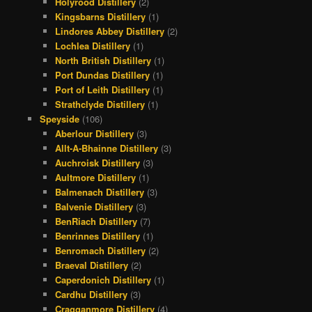
Holyrood Distillery
(2)
Kingsbarns Distillery
(1)
Lindores Abbey Distillery
(2)
Lochlea Distillery
(1)
North British Distillery
(1)
Port Dundas Distillery
(1)
Port of Leith Distillery
(1)
Strathclyde Distillery
(1)
Speyside
(106)
Aberlour Distillery
(3)
Allt-A-Bhainne Distillery
(3)
Auchroisk Distillery
(3)
Aultmore Distillery
(1)
Balmenach Distillery
(3)
Balvenie Distillery
(3)
BenRiach Distillery
(7)
Benrinnes Distillery
(1)
Benromach Distillery
(2)
Braeval Distillery
(2)
Caperdonich Distillery
(1)
Cardhu Distillery
(3)
Cragganmore Distillery
(4)