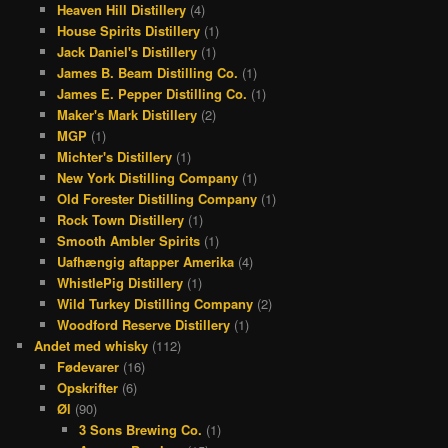
Heaven Hill Distillery
(4)
House Spirits Distillery
(1)
Jack Daniel's Distillery
(1)
James B. Beam Distilling Co.
(1)
James E. Pepper Distilling Co.
(1)
Maker's Mark Distillery
(2)
MGP
(1)
Michter's Distillery
(1)
New York Distilling Company
(1)
Old Forester Distilling Company
(1)
Rock Town Distillery
(1)
Smooth Ambler Spirits
(1)
Uafhængig aftapper Amerika
(4)
WhistlePig Distillery
(1)
Wild Turkey Distilling Company
(2)
Woodford Reserve Distillery
(1)
Andet med whisky
(112)
Fødevarer
(16)
Opskrifter
(6)
Øl
(90)
3 Sons Brewing Co.
(1)