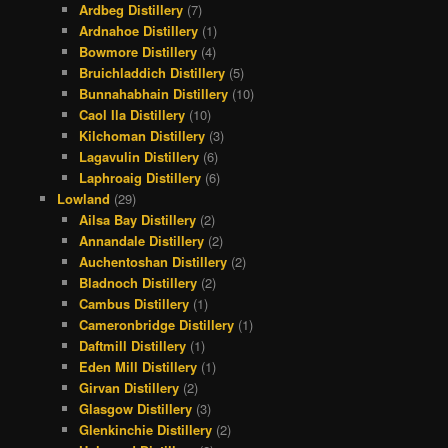
Ardbeg Distillery
(7)
Ardnahoe Distillery
(1)
Bowmore Distillery
(4)
Bruichladdich Distillery
(5)
Bunnahabhain Distillery
(10)
Caol Ila Distillery
(10)
Kilchoman Distillery
(3)
Lagavulin Distillery
(6)
Laphroaig Distillery
(6)
Lowland
(29)
Ailsa Bay Distillery
(2)
Annandale Distillery
(2)
Auchentoshan Distillery
(2)
Bladnoch Distillery
(2)
Cambus Distillery
(1)
Cameronbridge Distillery
(1)
Daftmill Distillery
(1)
Eden Mill Distillery
(1)
Girvan Distillery
(2)
Glasgow Distillery
(3)
Glenkinchie Distillery
(2)