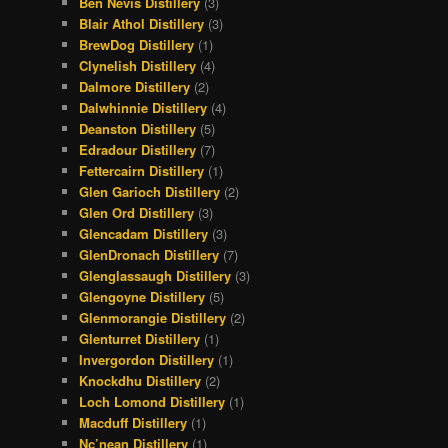
Ben Nevis Distillery
(3)
Blair Athol Distillery
(3)
BrewDog Distillery
(1)
Clynelish Distillery
(4)
Dalmore Distillery
(2)
Dalwhinnie Distillery
(4)
Deanston Distillery
(5)
Edradour Distillery
(7)
Fettercairn Distillery
(1)
Glen Garioch Distillery
(2)
Glen Ord Distillery
(3)
Glencadam Distillery
(3)
GlenDronach Distillery
(7)
Glenglassaugh Distillery
(3)
Glengoyne Distillery
(5)
Glenmorangie Distillery
(2)
Glenturret Distillery
(1)
Invergordon Distillery
(1)
Knockdhu Distillery
(2)
Loch Lomond Distillery
(1)
Macduff Distillery
(1)
Nc’nean Distillery
(1)