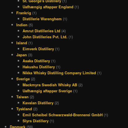
St. George's Distillery
(1)
Uafhængig aftapper England
(1)
Frankrig
(1)
Distillerie Warenghem
(1)
Indien
(5)
Amrut Distilleries Ltd
(4)
John Distilleries Pvt. Ltd.
(1)
Island
(1)
Eimverk Distillery
(1)
Japan
(3)
Asaka Distillery
(1)
Hakushu Distillery
(1)
Nikka Whisky Distilling Company Limited
(1)
Sverige
(2)
Mackmyra Swedish Whisky AB
(2)
Uafhængig aftapper Sverige
(1)
Taiwan
(2)
Kavalan Distillery
(2)
Tyskland
(2)
Emil Scheibel Schwarzwald-Brennerei GmbH
(1)
Slyrs Distillery
(1)
Danmark
(59)