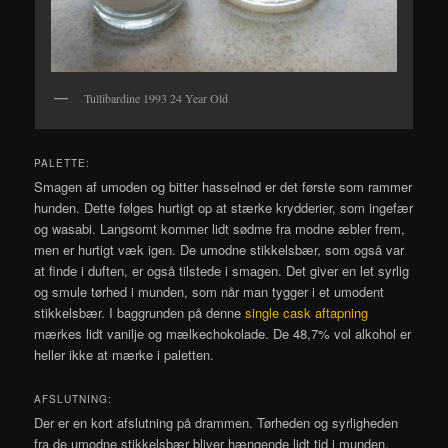
Tullibardine 1993 24 Year Old
PALETTE:
Smagen af umoden og bitter hasselnød er det første som rammer
hunden. Dette følges hurtigt op at stærke krydderier, som ingefær
og wasabi. Langsomt kommer lidt sødme fra modne æbler frem,
men er hurtigt væk igen. De umodne stikkelsbær, som også var
at finde i duften, er også tilstede i smagen. Det giver en let syrlig
og smule tørhed i munden, som når man tygger i et umodent
stikkelsbær. I baggrunden på denne
single cask aftapning
mærkes lidt vanilje og mælkechokolade. De 48,7% vol alkohol er
heller ikke at mærke i paletten.
AFSLUTNING:
Der er en kort afslutning på drammen. Tørheden og syrligheden
fra de umodne stikkelsbær bliver hængende lidt tid i munden.