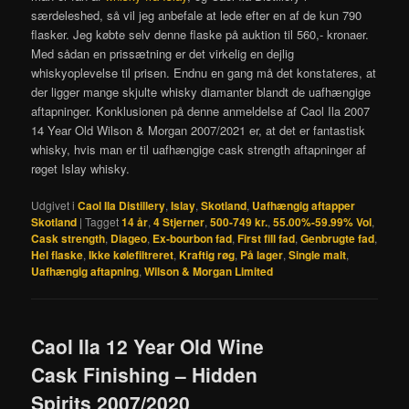
særdeleshed, så vil jeg anbefale at lede efter en af de kun 790
flasker. Jeg købte selv denne flaske på auktion til 560,- kronaer.
Med sådan en prissætning er det virkelig en dejlig
whiskyoplevelse til prisen. Endnu en gang må det konstateres, at
der ligger mange skjulte whisky diamanter blandt de uafhængige
aftapninger. Konklusionen på denne anmeldelse af Caol Ila 2007
14 Year Old Wilson & Morgan 2007/2021 er, at det er fantastisk
whisky, hvis man er til uafhængige cask strength aftapninger af
røget Islay whisky.
Udgivet i
Caol Ila Distillery
,
Islay
,
Skotland
,
Uafhængig aftapper
Skotland
|
Tagget
14 år
,
4 Stjerner
,
500-749 kr.
,
55.00%-59.99% Vol
,
Cask strength
,
Diageo
,
Ex-bourbon fad
,
First fill fad
,
Genbrugte fad
,
Hel flaske
,
Ikke kølefiltreret
,
Kraftig røg
,
På lager
,
Single malt
,
Uafhængig aftapning
,
Wilson & Morgan Limited
Caol Ila 12 Year Old Wine
Cask Finishing – Hidden
Spirits 2007/2020