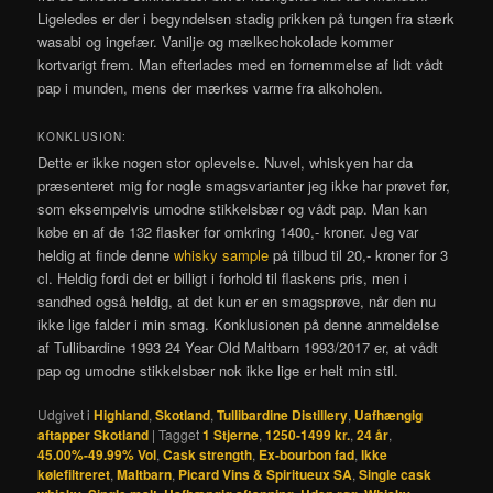
Ligeledes er der i begyndelsen stadig prikken på tungen fra stærk
wasabi og ingefær. Vanilje og mælkechokolade kommer
kortvarigt frem. Man efterlades med en fornemmelse af lidt vådt
pap i munden, mens der mærkes varme fra alkoholen.
KONKLUSION:
Dette er ikke nogen stor oplevelse. Nuvel, whiskyen har da
præsenteret mig for nogle smagsvarianter jeg ikke har prøvet før,
som eksempelvis umodne stikkelsbær og vådt pap. Man kan
købe en af de 132 flasker for omkring 1400,- kroner. Jeg var
heldig at finde denne
whisky sample
på tilbud til 20,- kroner for 3
cl. Heldig fordi det er billigt i forhold til flaskens pris, men i
sandhed også heldig, at det kun er en smagsprøve, når den nu
ikke lige falder i min smag. Konklusionen på denne anmeldelse
af Tullibardine 1993 24 Year Old Maltbarn 1993/2017 er, at vådt
pap og umodne stikkelsbær nok ikke lige er helt min stil.
Udgivet i
Highland
,
Skotland
,
Tullibardine Distillery
,
Uafhængig
aftapper Skotland
|
Tagget
1 Stjerne
,
1250-1499 kr.
,
24 år
,
45.00%-49.99% Vol
,
Cask strength
,
Ex-bourbon fad
,
Ikke
kølefiltreret
,
Maltbarn
,
Picard Vins & Spiritueux SA
,
Single cask