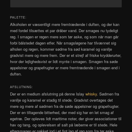
PALETTE:
Alkoholen er væsentligt mere fremtrædende i duften, og der kan
med fordel tilsættes et par dråber vand. Der smages nu tydeligt
røg. I smagen er røgen mere som tør aske, og som når man går
forbi bålstedet dagen etfer. Når smagsløgene har tilvænnet sig
alholen og røgen, kommer sødme fra sød karamel og vanilje
gradvist mere og mere frem. Der er et strejf af friske krydderurter,
hvor der lejlighedsvist er lidt mynte i smagen. Smagen fra søde
appelsiner og grapefrugter er mere fremtrædende i smagen end i
duften.
AFSLUTNING:
Der er en medium afslutning på denne Islay
whisky
. Sødmen fra
vanilje og karamel er stadig til stede. Gradvist overtages det
mere og mere af sødmen fra de søde appelsiner og grapefrugter.
Der er en tiltagende bitterhed, der med sig har en let smag af
egetræ. Der opleves lidt maritime noter, der giver associationer til
hav og tang, og oplevelsen af salt på læberne er til stede. Hele
eftersmagen er pakket ind i et fint lag af røg som fra tør aske.