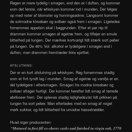
Røgen er mere tydelig i smagen, end den er i duften, og kommer
som det første, når whiskyen kommer ind i munden. Der følges
op med noter af blomster og honningsødme. Langsomt kommer
de solmodne kirsebær og solbær også frem i smagen. Ligeledes
fornemmes appelsin skal i baggrunden. Efter et par nip til
drammen kommer smagen af egetræ frem, og tilføjer en smule
bitterhed på tungen. Der mærkes kortvarigt lidt stærk sort peber
på tungen. De 46% Vol. alkohol er tydeligere i smagen end i
duften, men drammen fremtræder ikke sprittet.
AFSLUTNING:
Der er en kort afslutning på whiskyen. Røg fornemmes stadig
som et fint tyndt lag i munden. Smag af egetræ og vanilje er en
del tydeligere i eftersmagen. Smagen fra modne kirsebær og
solbær aftager hurtigt. Der kommer herefter lidt smag af tørrede
abrikoser frem. Der opleves stadig lejlighedsvist lidt prikken på
tungen fra sort peber. Man efterlades med en smag af noget
mørk sukker, og lidt bitterhed fra umodne hasselnødder.
Hvad siger producenten:
“Matured in first fill ex-sherry casks and finished in virgin oak, 1770