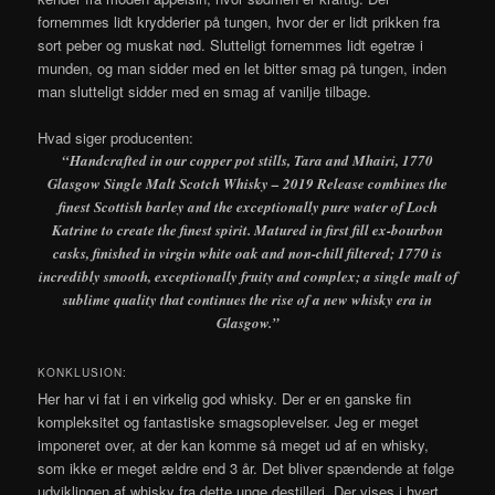
fornemmes lidt krydderier på tungen, hvor der er lidt prikken fra
sort peber og muskat nød. Slutteligt fornemmes lidt egetræ i
munden, og man sidder med en let bitter smag på tungen, inden
man slutteligt sidder med en smag af vanilje tilbage.
Hvad siger producenten:
“Handcrafted in our copper pot stills, Tara and Mhairi, 1770
Glasgow Single Malt Scotch Whisky – 2019 Release combines the
finest Scottish barley and the exceptionally pure water of Loch
Katrine to create the finest spirit. Matured in first fill ex-bourbon
casks, finished in virgin white oak and non-chill filtered; 1770 is
incredibly smooth, exceptionally fruity and complex; a single malt of
sublime quality that continues the rise of a new whisky era in
Glasgow.”
KONKLUSION:
Her har vi fat i en virkelig god whisky. Der er en ganske fin
kompleksitet og fantastiske smagsoplevelser. Jeg er meget
imponeret over, at der kan komme så meget ud af en whisky,
som ikke er meget ældre end 3 år. Det bliver spændende at følge
udviklingen af whisky fra dette unge destilleri. Der vises i hvert