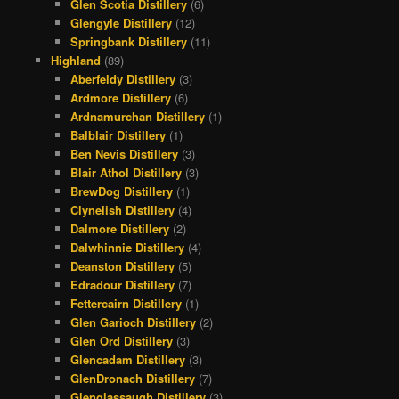
Glen Scotia Distillery
(6)
Glengyle Distillery
(12)
Springbank Distillery
(11)
Highland
(89)
Aberfeldy Distillery
(3)
Ardmore Distillery
(6)
Ardnamurchan Distillery
(1)
Balblair Distillery
(1)
Ben Nevis Distillery
(3)
Blair Athol Distillery
(3)
BrewDog Distillery
(1)
Clynelish Distillery
(4)
Dalmore Distillery
(2)
Dalwhinnie Distillery
(4)
Deanston Distillery
(5)
Edradour Distillery
(7)
Fettercairn Distillery
(1)
Glen Garioch Distillery
(2)
Glen Ord Distillery
(3)
Glencadam Distillery
(3)
GlenDronach Distillery
(7)
Glenglassaugh Distillery
(3)