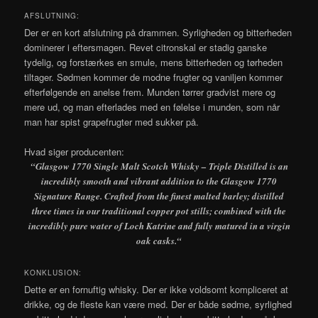
AFSLUTNING:
Der er en kort afslutning på drammen. Syrligheden og bitterheden
dominerer i eftersmagen. Revet citronskal er stadig ganske
tydelig, og forstærkes en smule, mens bitterheden og tørheden
tiltager. Sødmen kommer de modne frugter og vaniljen kommer
efterfølgende en anelse frem. Munden tørrer gradvist mere og
mere ud, og man efterlades med en følelse i munden, som når
man har spist grapefrugter med sukker på.
Hvad siger producenten:
“Glasgow 1770 Single Malt Scotch Whisky – Triple Distilled is an
incredibly smooth and vibrant addition to the Glasgow 1770
Signature Range. Crafted from the finest malted barley; distilled
three times in our traditional copper pot stills; combined with the
incredibly pure water of Loch Katrine and fully matured in a virgin
oak casks.
“
KONKLUSION:
Dette er en fornuftig whisky. Der er ikke voldsomt kompliceret at
drikke, og de fleste kan være med. Der er både sødme, syrlighed