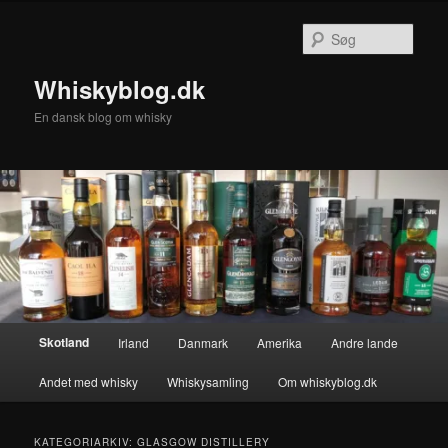
Fortsæt
Fortsæt
til
til
Søg
primært
sekundært
indhold
indhold
Whiskyblog.dk
En dansk blog om whisky
Hovedmenu
Skotland
Irland
Danmark
Amerika
Andre lande
Andet med whisky
Whiskysamling
Om whiskyblog.dk
KATEGORIARKIV:
GLASGOW DISTILLERY