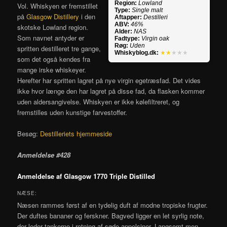
Region:
Lowland
Vol. Whiskyen er fremstillet
Type:
Single malt
på
Glasgow Distillery
i den
Aftapper:
Destilleri
ABV:
46%
skotske Lowland region.
Alder:
NAS
Som navnet antyder er
Fadtype:
Virgin oak
Røg:
Uden
spritten destilleret tre gange,
Whiskyblog.dk:
★★
★★★
som det også kendes fra
mange irske whiskeyer.
Herefter har spritten lagret på nye virgin egetræsfad. Det vides
ikke hvor længe den har lagret på disse fad, da flasken kommer
uden aldersangivelse. Whiskyen er ikke kølefiltreret, og
fremstilles uden kunstige farvestoffer.
Besøg:
Destilleriets hjemmeside
Anmeldelse #428
Anmeldelse af Glasgow 1770 Triple Distilled
NÆSE:
Næsen rammes først af en tydelig duft af modne tropiske frugter.
Der duftes bananer og ferskner. Bagved ligger en let syrlig note,
der leder tankerne i retning af søde appelsiner. Langsomt men