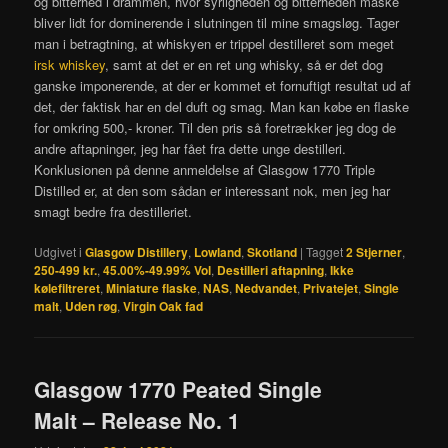
og bitterhed i drammen, hvor syrligheden og bitterheden måske
bliver lidt for dominerende i slutningen til mine smagsløg. Tager
man i betragtning, at whiskyen er trippel destilleret som meget
irsk whiskey
, samt at det er en ret ung whisky, så er det dog
ganske imponerende, at der er kommet et fornuftigt resultat ud af
det, der faktisk har en del duft og smag. Man kan købe en flaske
for omkring 500,- kroner. Til den pris så foretrækker jeg dog de
andre aftapninger, jeg har fået fra dette unge destilleri.
Konklusionen på denne anmeldelse af Glasgow 1770 Triple
Distilled er, at den som sådan er interessant nok, men jeg har
smagt bedre fra destilleriet.
Udgivet i
Glasgow Distillery
,
Lowland
,
Skotland
|
Tagget
2 Stjerner
,
250-499 kr.
,
45.00%-49.99% Vol
,
Destilleri aftapning
,
Ikke
kølefiltreret
,
Miniature flaske
,
NAS
,
Nedvandet
,
Privatejet
,
Single
malt
,
Uden røg
,
Virgin Oak fad
Glasgow 1770 Peated Single
Malt – Release No. 1