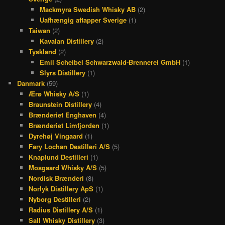
Mackmyra Swedish Whisky AB
(2)
Uafhængig aftapper Sverige
(1)
Taiwan
(2)
Kavalan Distillery
(2)
Tyskland
(2)
Emil Scheibel Schwarzwald-Brennerei GmbH
(1)
Slyrs Distillery
(1)
Danmark
(59)
Ærø Whisky A/S
(1)
Braunstein Distillery
(4)
Brænderiet Enghaven
(4)
Brænderiet Limfjorden
(1)
Dyrehøj Vingaard
(1)
Fary Lochan Destilleri A/S
(5)
Knaplund Destilleri
(1)
Mosgaard Whisky A/S
(5)
Nordisk Brænderi
(8)
Norlyk Distillery ApS
(1)
Nyborg Destilleri
(2)
Radius Distillery A/S
(1)
Sall Whisky Distillery
(3)