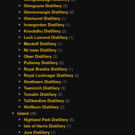
Glengoyne Distillery
(5)
Glenmorangie Distillery
(2)
Glenturret Distillery
(1)
Invergordon Distillery
(1)
Knockdhu Distillery
(2)
Loch Lomond Distillery
(1)
Macduff Distillery
(1)
Nc’nean Distillery
(1)
Oban Distillery
(3)
Pulteney Distillery
(2)
Royal Brackla Distillery
(1)
Royal Lochnagar Distillery
(2)
Strathearn Distillery
(1)
Teaninich Distillery
(3)
Tomatin Distillery
(2)
Tullibardine Distillery
(2)
Wolfburn Distillery
(2)
Island
(29)
Highland Park Distillery
(5)
Isle of Harris Distillery
(1)
Jura Distillery
(1)