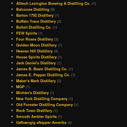
Alltech Lexington Brewing & Distilling Co.
(1)
b
a
a
e
Balcones Distilling
(6)
o
d
g
r
Barton 1792 Distillery
(1)
Buffalo Trace Distillery
(2)
o
s
r
e
Bulleit Distilling Co.
(1)
k
a
s
FEW Spirits
(1)
Four Roses Distillery
(3)
m
t
Golden Moon Distillery
(1)
Heaven Hill Distillery
(4)
House Spirits Distillery
(1)
Jack Daniel's Distillery
(1)
James B. Beam Distilling Co.
(1)
James E. Pepper Distilling Co.
(1)
Maker's Mark Distillery
(2)
MGP
(1)
Michter's Distillery
(1)
New York Distilling Company
(1)
Old Forester Distilling Company
(1)
Rock Town Distillery
(1)
Smooth Ambler Spirits
(1)
Uafhængig aftapper Amerika
(4)