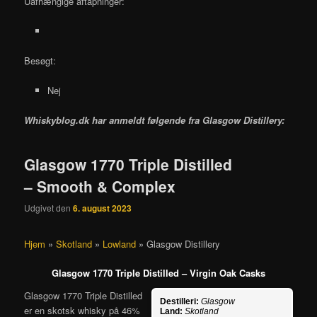
Uafhængige aftapninger:
Besøgt:
Nej
Whiskyblog.dk har anmeldt følgende fra
Glasgow Distillery:
Glasgow 1770 Triple Distilled
– Smooth & Complex
Udgivet den
6. august 2023
Hjem
»
Skotland
»
Lowland
»
Glasgow Distillery
Glasgow 1770 Triple Distilled – Virgin Oak Casks
Glasgow 1770 Triple Distilled
Destilleri:
Glasgow
er en skotsk whisky på 46%
Land:
Skotland