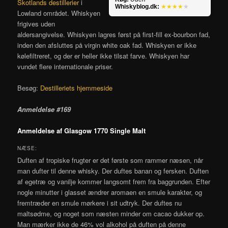
Skotlands destillerier
i
Whiskyblog.dk:
★★★★
★
Lowland området. Whiskyen
frigives uden
aldersangivelse. Whiskyen lagres først på first-fill ex-bourbon fad,
inden den afsluttes på virgin white oak fad. Whiskyen er ikke
kølefiltreret, og der er heller ikke tilsat farve. Whiskyen har
vundet flere internationale priser.
Besøg:
Destilleriets hjemmeside
Anmeldelse #169
Anmeldelse af Glasgow 1770 Single Malt
NÆSE:
Duften af tropiske frugter er det første som rammer næsen, når
man dufter til denne whisky. Der duftes banan og fersken. Duften
af egetræ og vanilje kommer langsomt frem fra baggrunden. Efter
nogle minutter i glasset ændrer aromaen en smule karakter, og
fremtræder en smule mørkere i sit udtryk. Der duftes nu
maltsødme, og noget som næsten minder om cacao dukker op.
Man mærker ikke de 46% vol alkohol på duften på denne