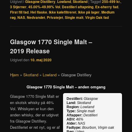
Udgivet i
Glasgow Distillery
,
Lowland
,
Skotland
|
Tagget
250-499 kr.
,
3 Stjerner
,
45.00%-49.99% Vol
,
Destilleri aftapning
,
Ex-sherry fad
,
First fill fad
,
Hel flaske
,
Ikke kølefiltreret
,
Ikke på lager
,
Medium
røg
,
NAS
,
Nedvandet
,
Privatejet
,
Single malt
,
Virgin Oak fad
Glasgow 1770 Single Malt –
2019 Release
Udgivet den
10. maj 2020
Hjem
»
Skotland
»
Lowland
»
Glasgow Distillery
Glasgow 1770 Single Malt – anden omgang
Glasgow 1770 Single Malt er
Destilleri:
Glasgow
en skotsk whisky på 46%
Land:
Skotland
Region:
Lowland
Vol. Whiskyen er kun den
Type:
Single malt
anden whisky, der er udgivet
Aftapper:
Destilleri
ABV:
46%
fra Glasgow Distillery.
Alder:
NAS
Destilleriet er ret nyt, og er af
Fadtype:
Bourbon, Virgin oak
Røg:
Uden