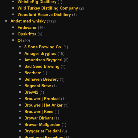
WhistlePig Distillery
(1)
Wild Turkey Distilling Company
(2)
Woodford Reserve Distillery
(1)
Andet med whisky
(112)
Fødevarer
(16)
Opskrifter
(6)
Øl
(90)
3 Sons Brewing Co.
(1)
Amager Bryghus
(15)
Amundsen Bryggeri
(3)
Bad Seed Brewing
(1)
Beerhere
(1)
Belhaven Brewery
(1)
Bøgedal Brew
(1)
Brew42
(1)
Brouwerij Frontaal
(1)
Brouwerij Het Anker
(1)
Brouwerij Kees
(1)
Browar Birbant
(1)
Browar Maltgarden
(1)
Bryggeriet Frejdahl
(3)
Bryghuset Kragelund
(1)