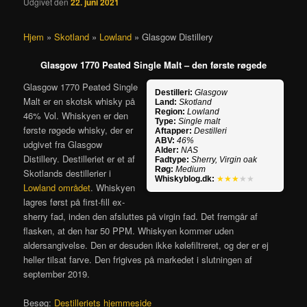
Udgivet den
22. juni 2021
Hjem
»
Skotland
»
Lowland
»
Glasgow Distillery
Glasgow 1770 Peated Single Malt – den første røgede
Glasgow 1770 Peated Single
Destilleri:
Glasgow
Malt er en skotsk whisky på
Land:
Skotland
Region:
Lowland
46% Vol. Whiskyen er den
Type:
Single malt
første røgede whisky, der er
Aftapper:
Destilleri
ABV:
46%
udgivet fra Glasgow
Alder:
NAS
Distillery. Destilleriet er et af
Fadtype:
Sherry, Virgin oak
Røg:
Medium
Skotlands destillerier i
Whiskyblog.dk:
★★★
★★
Lowland området
. Whiskyen
lagres først på first-fill ex-
sherry fad, inden den afsluttes på virgin fad. Det fremgår af
flasken, at den har 50 PPM. Whiskyen kommer uden
aldersangivelse. Den er desuden ikke kølefiltreret, og der er ej
heller tilsat farve. Den frigives på markedet i slutningen af
september 2019.
Besøg:
Destilleriets hjemmeside