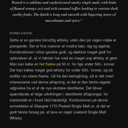
Peated is a sublime and sophisticated smoky single malt, with hints
of flamed orange zest and rich caramel toffee leading to various dark
earthy fruits. The finish is long and smooth with lingering notes of
macadamia and spice.”
KONKLUSION:
Dette er en ganske fornuftig whisky, uden den på nogen måde er
prangende. Der er fine nuancer af modne bær, røg og egetræ.
Kombinationen virker ganske godt, og dækker meget godt for
oplevelsen af, at vi faktisk har med en meget ung whisky at gøre.
Man kan købe en
hel flaske
på 50 cl. for lige under 500,- kroner.
Der kan købes meget god whisky for under 500,- kroner, og så
endda i en større flaske. Ud fra den betragtning, så er det mest
interessante ved denne aftapning, at det er den første røgede
udgivelse fra et af de nye skotske destillerier. Det bliver
spændende at følge udviklingen i destilleriet aftapninger, for
startstedet er i hvert fald hæderligt. Konklusionen på denne
anmeldelse af Glasgow 1770 Peated Single Malt er, at det er
godt første forsøg på, at lave en røget Lowland Single Malt
Whisky.