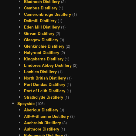
Bladnoch Distillery
(2)
Cambus Distillery
(1)
Cameronbridge Distillery
(1)
Daftmill Distillery
(1)
Eden Mill Distillery
(1)
Girvan Distillery
(2)
Glasgow Distillery
(3)
Glenkinchie Distillery
(2)
Holyrood Distillery
(2)
Kingsbarns Distillery
(1)
Lindores Abbey Distillery
(2)
Lochlea Distillery
(1)
North British Distillery
(1)
Port Dundas Distillery
(1)
Port of Leith Distillery
(1)
Strathclyde Distillery
(1)
Speyside
(106)
Aberlour Distillery
(3)
Allt-A-Bhainne Distillery
(3)
Auchroisk Distillery
(3)
Aultmore Distillery
(1)
Balmenach Distillery
(3)