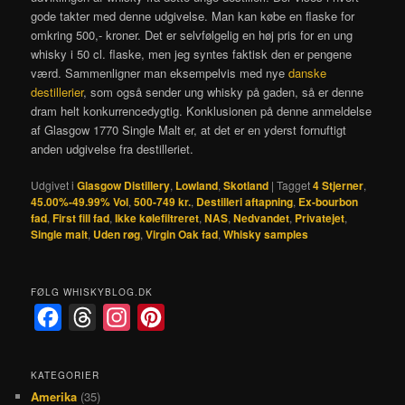
gode takter med denne udgivelse. Man kan købe en flaske for
omkring 500,- kroner. Det er selvfølgelig en høj pris for en ung
whisky i 50 cl. flaske, men jeg syntes faktisk den er pengene
værd. Sammenligner man eksempelvis med nye
danske
destillerier
, som også sender ung whisky på gaden, så er denne
dram helt konkurrencedygtig. Konklusionen på denne anmeldelse
af Glasgow 1770 Single Malt er, at det er en yderst fornuftigt
anden udgivelse fra destilleriet.
Udgivet i
Glasgow Distillery
,
Lowland
,
Skotland
|
Tagget
4 Stjerner
,
45.00%-49.99% Vol
,
500-749 kr.
,
Destilleri aftapning
,
Ex-bourbon
fad
,
First fill fad
,
Ikke kølefiltreret
,
NAS
,
Nedvandet
,
Privatejet
,
Single malt
,
Uden røg
,
Virgin Oak fad
,
Whisky samples
FØLG WHISKYBLOG.DK
F
T
I
P
a
h
n
i
c
r
s
n
KATEGORIER
Amerika
(35)
e
e
t
t