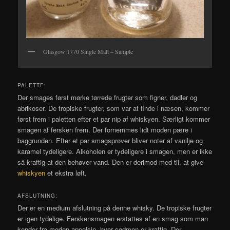
Glasgow 1770 Single Malt – Sample
PALETTE:
Der smages først mørke tørrede frugter som figner, dadler og
abrikoser. De tropiske frugter, som var at finde i næsen, kommer
først frem i paletten efter et par nip af whiskyen. Særligt kommer
smagen af fersken frem. Der fornemmes lidt moden pære i
baggrunden. Efter et par smagsprøver bliver noter af vanilje og
karamel tydeligere. Alkoholen er tydeligere i smagen, men er ikke
så kraftig at den behøver vand. Den er derimod med til, at give
whiskyen
et ekstra løft.
AFSLUTNING:
Der er en medium afslutning på denne whisky. De tropiske frugter
er igen tydelige. Ferskensmagen erstattes af en smag som man
kender fra moden appelsin, hvor sødmen er kraftig. Der