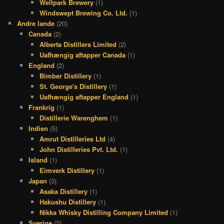
Wellpark Brewery
(1)
Windswept Brewing Co. Ltd.
(1)
Andre lande
(20)
Canada
(2)
Alberta Distillers Limited
(2)
Uafhængig aftapper Canada
(1)
England
(2)
Bimber Distillery
(1)
St. George's Distillery
(1)
Uafhængig aftapper England
(1)
Frankrig
(1)
Distillerie Warenghem
(1)
Indien
(5)
Amrut Distilleries Ltd
(4)
John Distilleries Pvt. Ltd.
(1)
Island
(1)
Eimverk Distillery
(1)
Japan
(3)
Asaka Distillery
(1)
Hakushu Distillery
(1)
Nikka Whisky Distilling Company Limited
(1)
Sverige
(2)