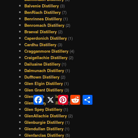
Balvenie Distillery
(3)
BenRiach Distillery
(7)
Benrinnes Distillery
(1)
Benromach Distillery
(2)
Braeval Distillery
(2)
Caperdonich Distillery
(1)
Cardhu Distillery
(3)
Cragganmore Distillery
(4)
Craigellachie Distillery
(2)
Dailuaine Distillery
(1)
Dalmunach Distillery
(1)
Dufftown Distillery
(2)
Glen Elgin Distillery
(1)
Glen Grant Distillery
(3)
Glen Keith Distillery
(1)
Facebook
X
Pinterest
Reddit
Share
Glen Moray Distillery
(2)
Glen Spey Distillery
(1)
GlenAllachie Distillery
(2)
Glenburgie Distillery
(1)
Glendullan Distillery
(1)
Glenfarclas Distillery
(5)