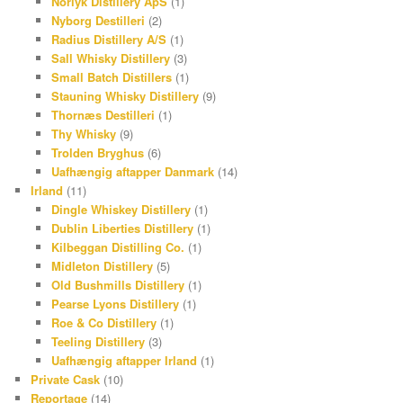
Norlyk Distillery ApS
(1)
Nyborg Destilleri
(2)
Radius Distillery A/S
(1)
Sall Whisky Distillery
(3)
Small Batch Distillers
(1)
Stauning Whisky Distillery
(9)
Thornæs Destilleri
(1)
Thy Whisky
(9)
Trolden Bryghus
(6)
Uafhængig aftapper Danmark
(14)
Irland
(11)
Dingle Whiskey Distillery
(1)
Dublin Liberties Distillery
(1)
Kilbeggan Distilling Co.
(1)
Midleton Distillery
(5)
Old Bushmills Distillery
(1)
Pearse Lyons Distillery
(1)
Roe & Co Distillery
(1)
Teeling Distillery
(3)
Uafhængig aftapper Irland
(1)
Private Cask
(10)
Reportage
(14)