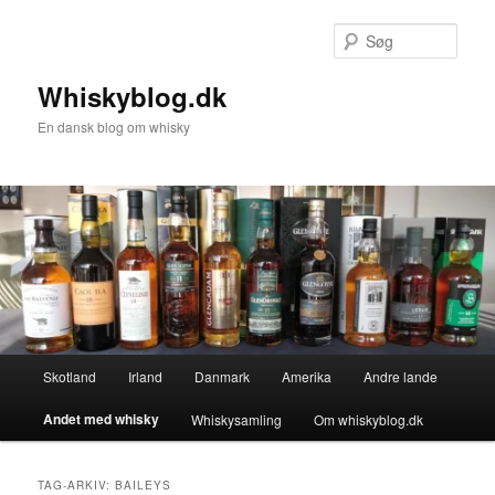
Fortsæt
Fortsæt
til
til
Søg
primært
sekundært
indhold
indhold
Whiskyblog.dk
En dansk blog om whisky
Hovedmenu
Skotland
Irland
Danmark
Amerika
Andre lande
Andet med whisky
Whiskysamling
Om whiskyblog.dk
TAG-ARKIV:
BAILEYS