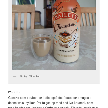
Baileys Tiramisu
PALETTE:
Ganske som i duften, er kaffe også det første der smages i
denne whiskeylikør. Der følges op med sød lys karamel, som
man kender det i bolsjet “Werther’s original”. Tilstedeværelsen af