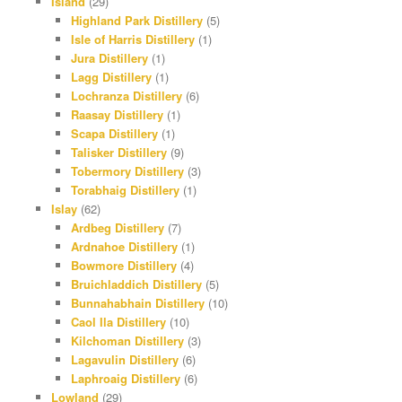
Island
(29)
Highland Park Distillery
(5)
Isle of Harris Distillery
(1)
Jura Distillery
(1)
Lagg Distillery
(1)
Lochranza Distillery
(6)
Raasay Distillery
(1)
Scapa Distillery
(1)
Talisker Distillery
(9)
Tobermory Distillery
(3)
Torabhaig Distillery
(1)
Islay
(62)
Ardbeg Distillery
(7)
Ardnahoe Distillery
(1)
Bowmore Distillery
(4)
Bruichladdich Distillery
(5)
Bunnahabhain Distillery
(10)
Caol Ila Distillery
(10)
Kilchoman Distillery
(3)
Lagavulin Distillery
(6)
Laphroaig Distillery
(6)
Lowland
(29)