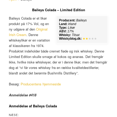
Baileys Colada – Limited Edition
Baileys Colada er et likør
Producent:
Baileys
produkt på 17% Vol, og en
Land:
Irland
Type:
Likør
ny udgave af den
Original
ABV:
17%
Irish Cream
. Denne
Whisky:
Tilsat
Whiskyblog.dk:
★★
★★★
whiskeylikør er en variation
af klassikeren fra 1974.
Produktet indeholder både cremet fløde og irsk whiskey. Denne
Limited Edition skulle smage af kokos og ananas. Det fremgår
ikke, hvilke irske whiskeyer, der er i denne likør, men det fremgår
dog at “vi får vores whiskey fra en række kvalitetdestillerier,
blandt andet det berømte Bushmills Distillery”.
Besøg:
Producentens hjemmeside
Anmeldelse #418
Anmeldelse af Baileys Colada
NÆSE: