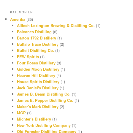
e
r
n
P
KATEGORIER
b
e
s
i
Amerika
(35)
o
a
t
n
Alltech Lexington Brewing & Distilling Co.
(1)
Balcones Distilling
(6)
o
d
a
t
Barton 1792 Distillery
(1)
k
s
g
e
Buffalo Trace Distillery
(2)
r
r
Bulleit Distilling Co.
(1)
FEW Spirits
(1)
a
e
Four Roses Distillery
(3)
m
s
Golden Moon Distillery
(1)
Heaven Hill Distillery
(4)
t
House Spirits Distillery
(1)
Jack Daniel's Distillery
(1)
James B. Beam Distilling Co.
(1)
James E. Pepper Distilling Co.
(1)
Maker's Mark Distillery
(2)
MGP
(1)
Michter's Distillery
(1)
New York Distilling Company
(1)
Old Forester Distilling Company
(1)