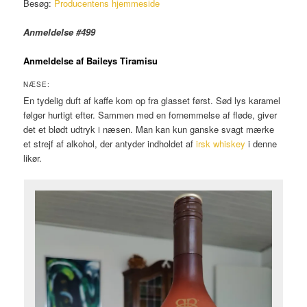
Besøg:
Producentens hjemmeside
Anmeldelse #499
Anmeldelse af Baileys Tiramisu
NÆSE:
En tydelig duft af kaffe kom op fra glasset først. Sød lys karamel
følger hurtigt efter. Sammen med en fornemmelse af fløde, giver
det et blødt udtryk i næsen. Man kan kun ganske svagt mærke
et strejf af alkohol, der antyder indholdet af
irsk whiskey
i denne
likør.