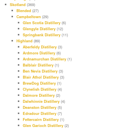
Skotland
(369)
Blended
(27)
Campbeltown
(29)
Glen Scotia Distillery
(6)
Glengyle Distillery
(12)
Springbank Distillery
(11)
Highland
(89)
Aberfeldy Distillery
(3)
Ardmore Distillery
(6)
Ardnamurchan Distillery
(1)
Balblair Distillery
(1)
Ben Nevis Distillery
(3)
Blair Athol Distillery
(3)
BrewDog Distillery
(1)
Clynelish Distillery
(4)
Dalmore Distillery
(2)
Dalwhinnie Distillery
(4)
Deanston Distillery
(5)
Edradour Distillery
(7)
Fettercairn Distillery
(1)
Glen Garioch Distillery
(2)