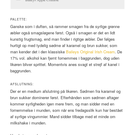
PALETTE:
Ganske som i duften, så rammer smagen fra de syrlige grønne
æbler også smagsløgene først. Også i smagen er det en lidt
kunstig frugtsmag, end man finder i rigtige æbler. Der følges
hurtigt op med tydelig sødme af karamel og brun sukker, som
man kender det i den klassiske
Baileys Original Irish Cream
. De
17% vol. alkohol kan fjernt fornemmes i baggrunden, dog uden
likøren bliver sprittet. Momentvis anes svagt et strejf af kanel i
baggrunden.
AFSLUTNING:
Der er en medium afslutning på likøren. Sødmen fra karamel og
brun sukker dominerer først. Efterhånden som sødmen aftager
kommer syrligheden igen mere frem, og man sidder med en
fornemmelse i munden, som når ens fredagsslik kun har bestået
af syrlige vingummier. Mand sidder tilbage med et minde om
milkshake i munden.