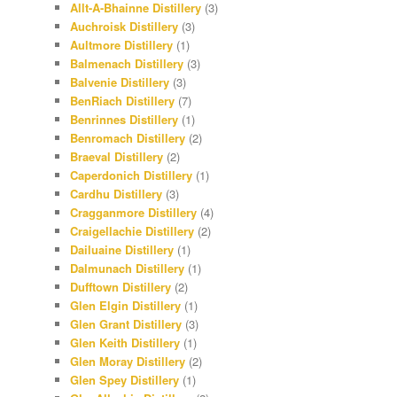
Allt-A-Bhainne Distillery
(3)
Auchroisk Distillery
(3)
Aultmore Distillery
(1)
Balmenach Distillery
(3)
Balvenie Distillery
(3)
BenRiach Distillery
(7)
Benrinnes Distillery
(1)
Benromach Distillery
(2)
Braeval Distillery
(2)
Caperdonich Distillery
(1)
Cardhu Distillery
(3)
Cragganmore Distillery
(4)
Craigellachie Distillery
(2)
Dailuaine Distillery
(1)
Dalmunach Distillery
(1)
Dufftown Distillery
(2)
Glen Elgin Distillery
(1)
Glen Grant Distillery
(3)
Glen Keith Distillery
(1)
Glen Moray Distillery
(2)
Glen Spey Distillery
(1)