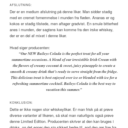
AFSLUTNING:
Der er en medium afslutning på denne likør. Man sidder stadig
med en cremet fornemmelse i munden fra fløden. Ananas er og
kokos er stadig tilstede, men aftager gradvist. En smule bitterhed
anes i munden, der sagtens kan komme fra den irske whiskey,
der er en del af mixet i denne likør.
Hvad siger producenten:
“Our NEW Baileys Colada is the perfect treat for all your
summertime occasions. A blend of our irresistible Irish Cream with
the flavors of creamy coconut & sweet, juicy pineapple to create a
smooth & creamy drink that’s ready to serve straight from the fridge.
This delicious treat is best enjoyed over ice or blended with ice for a
refreshing summertime cocktail. Baileys Colada is the best way to
vacation this summer.”
KONKLUSION:
Dette er ikke nogen stor whiskeylikør. Er man frisk på at prøve
diverse varianter af likøren, så skal man naturligvis også prøve
denne Limited Edition. Producenten skriver at den kan bruges i
drinks, og det egner den sig sikkert bedre til. and den gør lige fra