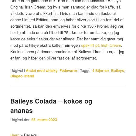
Dette er en glimrende drik. Kan man lide den klassiske Baileys
Original Irish Cream, og hvis man samtidig er glad for kaffe, så
vil dette være et sikkert hit. Hvis man kan finde en flaske af
denne Limited Edition, som jeg håber bliver gjort til en fast del af
sortimentet, så kan den erhverves for cirka 130,- kroner. Jeg var
heldig at finde den på tilbud til 75,- kroner for en flaske, og jeg
købte de seks flasker der var tilbage. Det har samtidig givet mig
mod på at tilføje ekstra kaffe i min egen
opskrift på Irish Cream
.
Konklusionen på denne anmeldelse af Baileys Tiramisu er, at jeg
er fan, og håber den bliver fast del af sortimentet.
Udgivet i
Andet med whisky
,
Fødevarer
|
Tagget
4 Stjerner
,
Baileys
,
Diageo
,
Irland
Baileys Colada – kokos og
ananas
Udgivet den
25. marts 2023
Hjem
»
Baileys