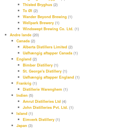
Thisted Bryghus
(2)
To Øl
(2)
Wander Beyond Brewing
(1)
Wellpark Brewery
(1)
Windswept Brewing Co. Ltd.
(1)
Andre lande
(20)
Canada
(2)
Alberta Distillers Limited
(2)
Uafhængig aftapper Canada
(1)
England
(2)
Bimber Distillery
(1)
St. George's Distillery
(1)
Uafhængig aftapper England
(1)
Frankrig
(1)
Distillerie Warenghem
(1)
Indien
(5)
Amrut Distilleries Ltd
(4)
John Distilleries Pvt. Ltd.
(1)
Island
(1)
Eimverk Distillery
(1)
Japan
(3)