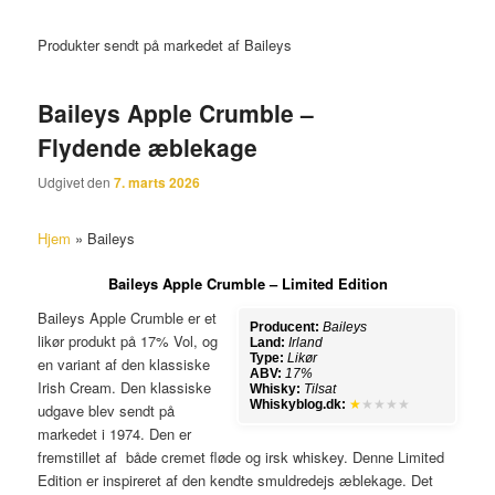
Produkter sendt på markedet af Baileys
Baileys Apple Crumble –
Flydende æblekage
Udgivet den
7. marts 2026
Hjem
»
Baileys
Baileys Apple Crumble – Limited Edition
Baileys Apple Crumble er et
Producent:
Baileys
likør produkt på 17% Vol, og
Land:
Irland
Type:
Likør
en variant af den klassiske
ABV:
17%
Irish Cream. Den klassiske
Whisky:
Tilsat
Whiskyblog.dk:
★
★★★★
udgave blev sendt på
markedet i 1974. Den er
fremstillet af både cremet fløde og irsk whiskey. Denne Limited
Edition er inspireret af den kendte smuldredejs æblekage. Det