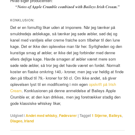
Hvad siger producenten:
“Notes of Apple Crumble combined with Baileys Irish Cream.”
KONKLUSION:
Det er en fornuftig likør uden at imponere. Når jeg tænker på
smuldredejs æblekage, så tænker jeg søde æbler, sød dej og
kanel med vaniljeis eller creme fraiche som tilbehør til den lune
kage. Det er ikke den oplevelse man får her. Syrligheden og den
kunstige smag af æbler, er ikke det jeg forbinder med denne
ellers dejlige kage. Havde smagen af æbler været mere som
søde røde æbler, så tror jeg det havde været en fordel. Normalt
koster en flaske omkring 140,- kroner, men jeg var heldig at finde
den på tilbud til 79,- kroner for 50 cl. Om ikke andet, så giver
oplevelsen lyst til en modificering i min egen
opskrift på Irish
Cream
. Konklusionen på denne anmeldelse af Baileys Apple
Crumble er, at den kan drikkes, men jeg foretrækker stadig den
gode klassiske whiskey likør,
Udgivet i
Andet med whisky
,
Fødevarer
|
Tagget
1 Stjerne
,
Baileys
,
Diageo
,
Irland