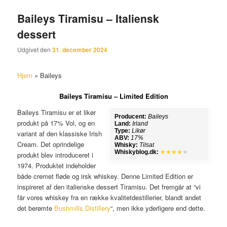
Baileys Tiramisu – Italiensk
dessert
Udgivet den
31. december 2024
Hjem
»
Baileys
Baileys Tiramisu – Limited Edition
Baileys Tiramisu er et likør
Producent:
Baileys
produkt på 17% Vol, og en
Land:
Irland
Type:
Likør
variant af den klassiske Irish
ABV:
17%
Cream. Det oprindelige
Whisky:
Tilsat
Whiskyblog.dk:
★★★★
★
produkt blev introduceret i
1974. Produktet indeholder
både cremet fløde og irsk whiskey. Denne Limited Edition er
inspireret af den italienske dessert Tiramisu. Det fremgår at “vi
får vores whiskey fra en række kvalitetdestillerier, blandt andet
det berømte
Bushmills Distillery
“, men ikke yderligere end dette.