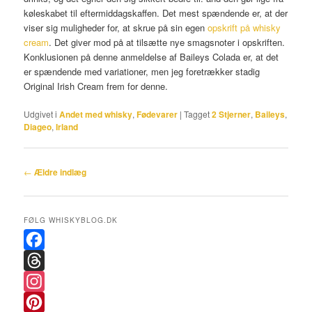
køleskabet til eftermiddagskaffen. Det mest spændende er, at der
viser sig muligheder for, at skrue på sin egen
opskrift på whisky
cream
. Det giver mod på at tilsætte nye smagsnoter i opskriften.
Konklusionen på denne anmeldelse af Baileys Colada er, at det
er spændende med variationer, men jeg foretrækker stadig
Original Irish Cream frem for denne.
Udgivet i
Andet med whisky
,
Fødevarer
|
Tagget
2 Stjerner
,
Baileys
,
Diageo
,
Irland
Indlægsnavigation
←
Ældre indlæg
FØLG WHISKYBLOG.DK
F
a
T
c
h
I