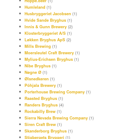
Hoppe.beer
(1)
Humleland
(1)
Husbryggeriet Jacobsen
(1)
Hvide Sande Bryghus
(1)
Innis & Gunn Brewery
(2)
Klosterbryggeriet A/S
(1)
Løkken Bryghus ApS
(2)
Mills Brewing
(1)
Moersleutel Craft Brewery
(1)
Mylius-Erichsen Bryghus
(1)
Nibe Bryghus
(1)
Nøgne Ø
(1)
Ølsnedkeren
(1)
Põhjala Brewery
(1)
Porterhouse Brewing Company
(1)
Raasted Bryghus
(1)
Randers Bryghus
(4)
Rockabilly Brew
(1)
Sierra Nevada Brewing Company
(1)
Siren Craft Brew
(1)
Skanderborg Bryghus
(1)
Stigbergets Bryggeri
(1)