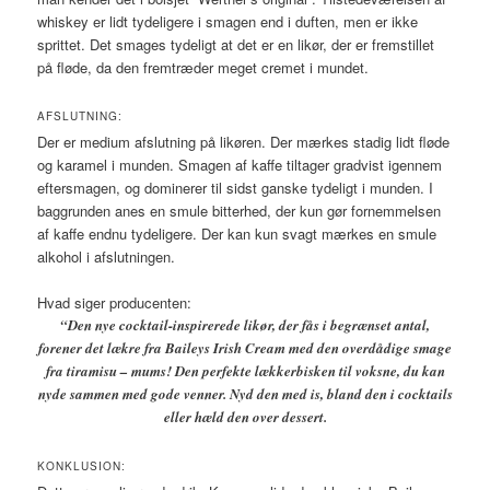
whiskey er lidt tydeligere i smagen end i duften, men er ikke
sprittet. Det smages tydeligt at det er en likør, der er fremstillet
på fløde, da den fremtræder meget cremet i mundet.
AFSLUTNING:
Der er medium afslutning på likøren. Der mærkes stadig lidt fløde
og karamel i munden. Smagen af kaffe tiltager gradvist igennem
eftersmagen, og dominerer til sidst ganske tydeligt i munden. I
baggrunden anes en smule bitterhed, der kun gør fornemmelsen
af kaffe endnu tydeligere. Der kan kun svagt mærkes en smule
alkohol i afslutningen.
Hvad siger producenten:
“Den nye cocktail-inspirerede likør, der fås i begrænset antal,
forener det lækre fra Baileys Irish Cream med den overdådige smage
fra tiramisu – mums! Den perfekte lækkerbisken til voksne, du kan
nyde sammen med gode venner. ​Nyd den med is, bland den i cocktails
eller hæld den over dessert.
KONKLUSION: