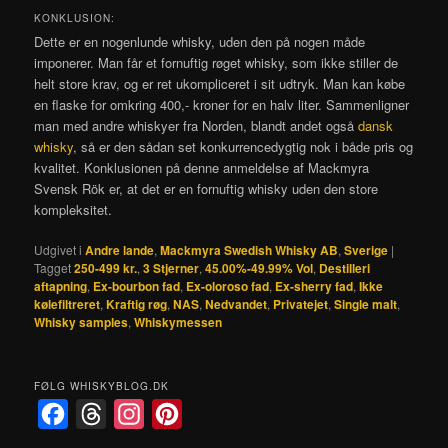
KONKLUSION:
Dette er en nogenlunde whisky, uden den på nogen måde
imponerer. Man får et fornuftig røget whisky, som ikke stiller de
helt store krav, og er ret ukompliceret i sit udtryk. Man kan købe
en flaske for omkring 400,- kroner for en halv liter. Sammenligner
man med andre whiskyer fra Norden, blandt andet også
dansk
whisky
, så er den sådan set konkurrencedygtig nok i både pris og
kvalitet. Konklusionen på denne anmeldelse af Mackmyra
Svensk Rök er, at det er en fornuftig whisky uden den store
kompleksitet.
Udgivet i
Andre lande
,
Mackmyra Swedish Whisky AB
,
Sverige
|
Tagget
250-499 kr.
,
3 Stjerner
,
45.00%-49.99% Vol
,
Destilleri
aftapning
,
Ex-bourbon fad
,
Ex-oloroso fad
,
Ex-sherry fad
,
Ikke
kølefiltreret
,
Kraftig røg
,
NAS
,
Nedvandet
,
Privatejet
,
Single malt
,
Whisky samples
,
Whiskymessen
FØLG WHISKYBLOG.DK
F
T
I
P
a
h
n
i