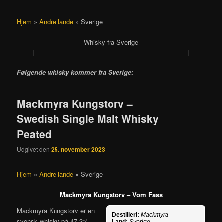
Hjem
»
Andre lande
»
Sverige
Whisky fra Sverige
Følgende whisky kommer fra Sverige:
Mackmyra Kungstorv –
Swedish Single Malt Whisky
Peated
Udgivet den
25. november 2023
Hjem
»
Andre lande
»
Sverige
Mackmyra Kungstorv – Vom Fass
Mackmyra Kungstorv er en
Destilleri:
Mackmyra
svensk whisky på 47,3%
Land:
Sverige