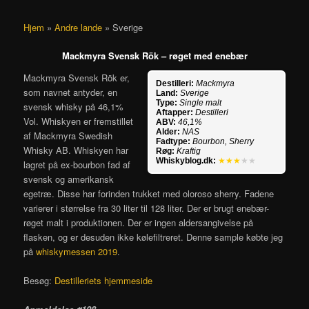
Hjem
»
Andre lande
»
Sverige
Mackmyra Svensk Rök – røget med enebær
Mackmyra Svensk Rök er,
Destilleri:
Mackmyra
som navnet antyder, en
Land:
Sverige
Type:
Single malt
svensk whisky på 46,1%
Aftapper:
Destilleri
Vol. Whiskyen er fremstillet
ABV:
46,1%
Alder:
NAS
af Mackmyra Swedish
Fadtype:
Bourbon, Sherry
Whisky AB. Whiskyen har
Røg:
Kraftig
Whiskyblog.dk:
★★★
★★
lagret på ex-bourbon fad af
svensk og amerikansk
egetræ. Disse har forinden trukket med oloroso sherry. Fadene
varierer i størrelse fra 30 liter til 128 liter. Der er brugt enebær-
røget malt i produktionen. Der er ingen aldersangivelse på
flasken, og er desuden ikke kølefiltreret. Denne sample købte jeg
på
whiskymessen 2019
.
Besøg:
Destilleriets hjemmeside