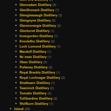
Glencadam Distillery
(3)
GlenDronach Distillery
(7)
Glenglassaugh Distillery
(3)
Glengoyne Distillery
(5)
Glenmorangie Distillery
(2)
Glenturret Distillery
(1)
Invergordon Distillery
(1)
Knockdhu Distillery
(2)
Loch Lomond Distillery
(1)
Macduff Distillery
(1)
Nc’nean Distillery
(1)
Oban Distillery
(3)
Pulteney Distillery
(2)
Royal Brackla Distillery
(1)
Royal Lochnagar Distillery
(2)
Strathearn Distillery
(1)
Teaninich Distillery
(3)
Tomatin Distillery
(2)
Tullibardine Distillery
(2)
Wolfburn Distillery
(1)
Island
(29)