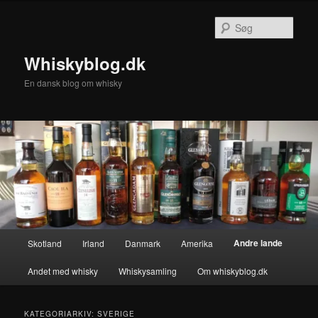
Fortsæt
Fortsæt
til
til
Søg
primært
sekundært
indhold
indhold
Whiskyblog.dk
En dansk blog om whisky
Hovedmenu
Andre lande
Skotland
Irland
Danmark
Amerika
Andet med whisky
Whiskysamling
Om whiskyblog.dk
KATEGORIARKIV:
SVERIGE