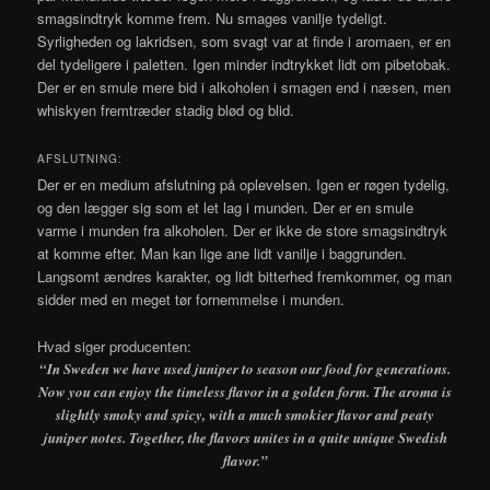
smagsindtryk komme frem. Nu smages vanilje tydeligt.
Syrligheden og lakridsen, som svagt var at finde i aromaen, er en
del tydeligere i paletten. Igen minder indtrykket lidt om pibetobak.
Der er en smule mere bid i alkoholen i smagen end i næsen, men
whiskyen fremtræder stadig blød og blid.
AFSLUTNING:
Der er en medium afslutning på oplevelsen. Igen er røgen tydelig,
og den lægger sig som et let lag i munden. Der er en smule
varme i munden fra alkoholen. Der er ikke de store smagsindtryk
at komme efter. Man kan lige ane lidt vanilje i baggrunden.
Langsomt ændres karakter, og lidt bitterhed fremkommer, og man
sidder med en meget tør fornemmelse i munden.
Hvad siger producenten:
“
In Sweden we have used juniper to season our food for generations.
Now you can enjoy the timeless flavor in a golden form. The aroma is
slightly smoky and spicy, with a much smokier flavor and peaty
juniper notes. Together, the flavors unites in a quite unique Swedish
flavor.”