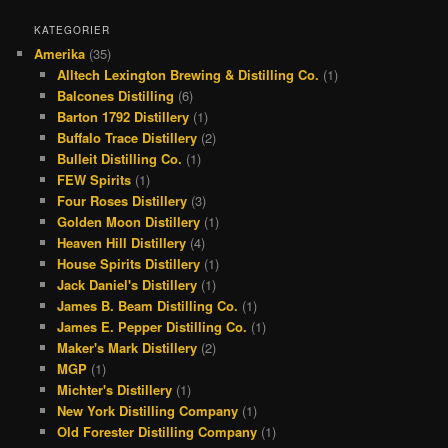
c
r
s
n
KATEGORIER
Amerika
(35)
e
e
t
t
Alltech Lexington Brewing & Distilling Co.
(1)
b
a
a
e
Balcones Distilling
(6)
o
d
g
r
Barton 1792 Distillery
(1)
Buffalo Trace Distillery
(2)
o
s
r
e
Bulleit Distilling Co.
(1)
k
a
s
FEW Spirits
(1)
Four Roses Distillery
(3)
m
t
Golden Moon Distillery
(1)
Heaven Hill Distillery
(4)
House Spirits Distillery
(1)
Jack Daniel's Distillery
(1)
James B. Beam Distilling Co.
(1)
James E. Pepper Distilling Co.
(1)
Maker's Mark Distillery
(2)
MGP
(1)
Michter's Distillery
(1)
New York Distilling Company
(1)
Old Forester Distilling Company
(1)