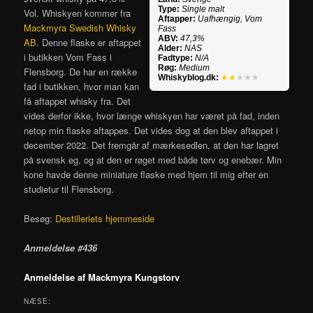
Type:
Single malt
Vol. Whiskyen kommer fra
Aftapper:
Uafhængig, Vom
Mackmyra Swedish Whisky
Fass
ABV:
47,3%
AB
. Denne flaske er aftappet
Alder:
NAS
i butikken Vom Fass i
Fadtype:
N/A
Røg:
Medium
Flensborg. De har en række
Whiskyblog.dk:
★★
★★★
fad i butikken, hvor man kan
få aftappet whisky fra. Det
vides derfor ikke, hvor længe whiskyen har været på fad, inden
netop min flaske aftappes. Det vides dog at den blev aftappet i
december 2022. Det fremgår af mærkesedlen, at den har lagret
på svensk eg, og at den er røget med både tørv og enebær. Min
kone havde denne miniature flaske med hjem til mig efter en
studietur til Flensborg.
Besøg:
Destilleriets hjemmeside
Anmeldelse #436
Anmeldelse af Mackmyra Kungstorv
NÆSE: