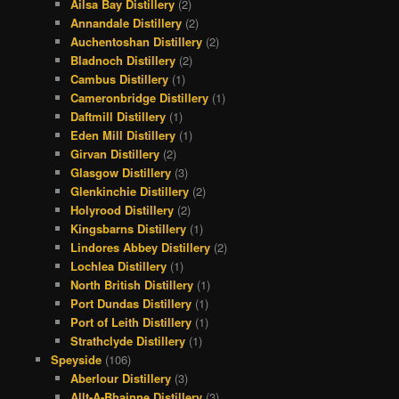
Ailsa Bay Distillery
(2)
Annandale Distillery
(2)
Auchentoshan Distillery
(2)
Bladnoch Distillery
(2)
Cambus Distillery
(1)
Cameronbridge Distillery
(1)
Daftmill Distillery
(1)
Eden Mill Distillery
(1)
Girvan Distillery
(2)
Glasgow Distillery
(3)
Glenkinchie Distillery
(2)
Holyrood Distillery
(2)
Kingsbarns Distillery
(1)
Lindores Abbey Distillery
(2)
Lochlea Distillery
(1)
North British Distillery
(1)
Port Dundas Distillery
(1)
Port of Leith Distillery
(1)
Strathclyde Distillery
(1)
Speyside
(106)
Aberlour Distillery
(3)
Allt-A-Bhainne Distillery
(3)