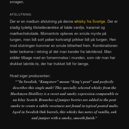
smagen.
AFSLUTNING:
Der er en medium afslutning på denne
whisky fra Sverige
. Der er
stadig tydelig tilstedeværelse af både vanilje, karamel og
mælkechokolade. Momentvis opleves en smule mynte på
tungen, men lidt sort peber kortvarigt prikker lidt på tungen. Hen
mod slutningen kommer en smule bitterhed frem. Kombinationen
leder tankerne i retning af det man kender fra lakridsrod. Man
sidder tilbage med en fornemmelse i munden, som når man har
drukket lakrids-te, der har trukket lidt for længe.
Hvad siger producenten:
“”In Swedish, “Kungstorv” means “king’s peat” and perfectly
describes this single malt! This specially selected whisky from the
Mackmyra Distillery is a sweet and smoky expression comparable to
an Islay Scotch. Branches of juniper berries are added to the peat
smoke to create a subtle sweetness not found in typical peated malts.
Aged in Swedish Oak barrels, this whisky has notes of vanilla, oak
and juniper with a smoky, smooth finish.
“