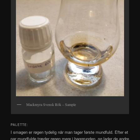
Mackmyra Svensk Rök – Sample
PALETTE:
I smagen er røgen tydelig når man tager første mundfuld. Efter et
par mundfulde træder røgen mere i baggrunden, og lader de andre