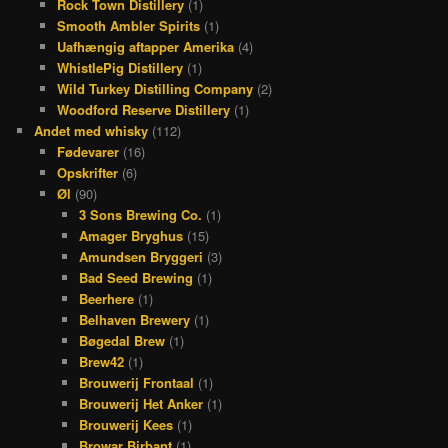
Rock Town Distillery
(1)
Smooth Ambler Spirits
(1)
Uafhængig aftapper Amerika
(4)
WhistlePig Distillery
(1)
Wild Turkey Distilling Company
(2)
Woodford Reserve Distillery
(1)
Andet med whisky
(112)
Fødevarer
(16)
Opskrifter
(6)
Øl
(90)
3 Sons Brewing Co.
(1)
Amager Bryghus
(15)
Amundsen Bryggeri
(3)
Bad Seed Brewing
(1)
Beerhere
(1)
Belhaven Brewery
(1)
Bøgedal Brew
(1)
Brew42
(1)
Brouwerij Frontaal
(1)
Brouwerij Het Anker
(1)
Brouwerij Kees
(1)
Browar Birbant
(1)