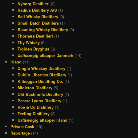
Nyborg Destilleri
(2)
Radius Distillery A/S
(1)
Sall Whisky Distillery
(3)
Small Batch Distillers
(1)
Stauning Whisky Distillery
(9)
Thornæs Destilleri
(1)
Thy Whisky
(9)
Trolden Bryghus
(6)
Uafhængig aftapper Danmark
(14)
Irland
(11)
Dingle Whiskey Distillery
(1)
Dublin Liberties Distillery
(1)
Kilbeggan Distilling Co.
(1)
Midleton Distillery
(5)
Old Bushmills Distillery
(1)
Pearse Lyons Distillery
(1)
Roe & Co Distillery
(1)
Teeling Distillery
(3)
Uafhængig aftapper Irland
(1)
Private Cask
(10)
Reportage
(14)