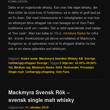
KONKLUSION:
Dette er en nogenlunde whisky. Kan man lide røget whisky, der
ikke stiller de store krav til fordybelse, så er dette et godt bud på
en fin dram. Det mest interessante er i virkeligheden at man kan
se whiskyen blive aftappet når man besøger en af Vom Fass
butikkerne rundt om i verden. Det er altid spændende med sådan
et “live cask”. Man kan købe en 10 cl.
miniature flaske
for cirka
80,- kroner. Konklusionen på denne anmeldelse af Mackmyra
Kungstorv er, at oplevelsen med at få aftappet direkte fra fad,
nok er en større oplevelse end whiskyen.
Udgivet i
Andre lande
,
Mackmyra Swedish Whisky AB
,
Sverige
,
Uafhængig aftapper Sverige
|
Tagget
2 Stjerner
,
45.00%-49.99%
Vol
,
Medium røg
,
Miniature flaske
,
NAS
,
Nedvandet
,
Privatejet
,
Single malt
,
Uafhængig aftapning
,
Vom Fass
Mackmyra Svensk Rök –
svensk single malt whisky
Udgivet den
11. oktober 2019