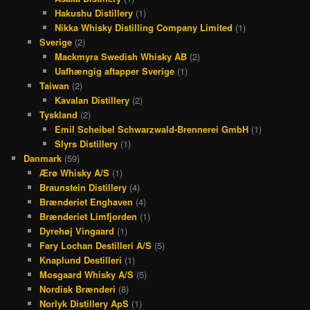
Hakushu Distillery
(1)
Nikka Whisky Distilling Company Limited
(1)
Sverige
(2)
Mackmyra Swedish Whisky AB
(2)
Uafhængig aftapper Sverige
(1)
Taiwan
(2)
Kavalan Distillery
(2)
Tyskland
(2)
Emil Scheibel Schwarzwald-Brennerei GmbH
(1)
Slyrs Distillery
(1)
Danmark
(59)
Ærø Whisky A/S
(1)
Braunstein Distillery
(4)
Brænderiet Enghaven
(4)
Brænderiet Limfjorden
(1)
Dyrehøj Vingaard
(1)
Fary Lochan Destilleri A/S
(5)
Knaplund Destilleri
(1)
Mosgaard Whisky A/S
(5)
Nordisk Brænderi
(8)
Norlyk Distillery ApS
(1)