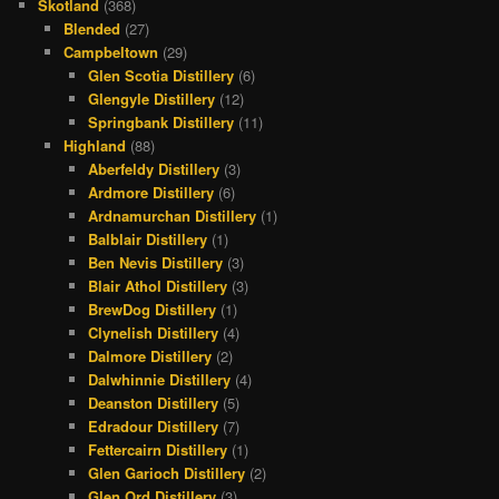
Skotland
(368)
Blended
(27)
Campbeltown
(29)
Glen Scotia Distillery
(6)
Glengyle Distillery
(12)
Springbank Distillery
(11)
Highland
(88)
Aberfeldy Distillery
(3)
Ardmore Distillery
(6)
Ardnamurchan Distillery
(1)
Balblair Distillery
(1)
Ben Nevis Distillery
(3)
Blair Athol Distillery
(3)
BrewDog Distillery
(1)
Clynelish Distillery
(4)
Dalmore Distillery
(2)
Dalwhinnie Distillery
(4)
Deanston Distillery
(5)
Edradour Distillery
(7)
Fettercairn Distillery
(1)
Glen Garioch Distillery
(2)
Glen Ord Distillery
(3)