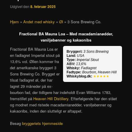
Udgivet den
8. februar 2025
Hjem
»
Andet med whisky
»
Øl
»
3 Sons Brewing Co.
Fractional BA Mauna Loa – Med macadamianødder,
vaniljebønner og kakaonibs
Fractional BA Mauna Loa er
Bryggeri:
3 Sons Brewing
en fadlagret Imperial stout på
Land:
USA
Type:
Imperial Stout
13,6% vol. Øllen kommer fra
ABV:
13,6%
det amerikanske bryggeri 3
Whisky:
Fadlagret
Fadtype:
Bourbon, Heaven Hill
Sons Brewing Co. Brygget er
Whiskyblog.dk:
★★★★★
tilsat fadlagret øl, der har
lagret 29 måneder på ex-
bourbon fad, der tidligere har indeholdt Evan Williams 1783,
fremstillet på
Heaven Hill Distillery
. Efterfølgende har den stået
og modnet med ristede macadamianødder, vaniljebønner og
kakaonibs, inden den slutteligt er aftappet.
Besøg
bryggeriets hjemmeside