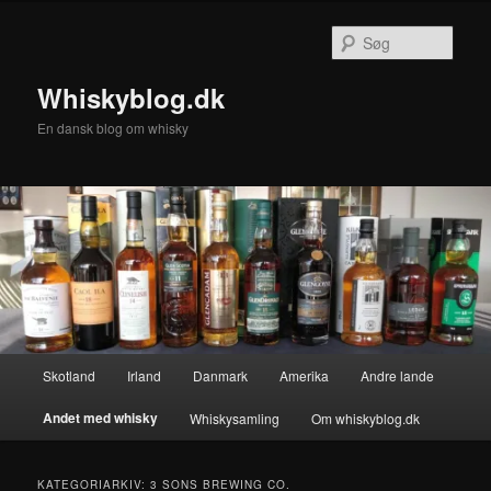
Fortsæt
Fortsæt
til
til
Søg
primært
sekundært
indhold
indhold
Whiskyblog.dk
En dansk blog om whisky
Hovedmenu
Skotland
Irland
Danmark
Amerika
Andre lande
Andet med whisky
Whiskysamling
Om whiskyblog.dk
KATEGORIARKIV:
3 SONS BREWING CO.