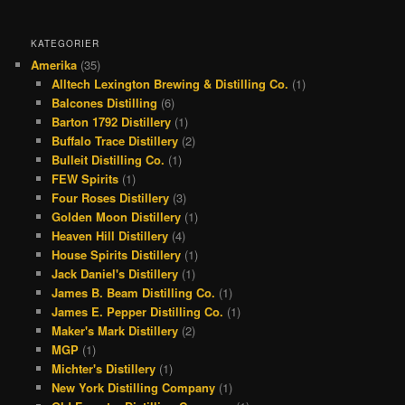
a
h
n
i
c
r
s
n
KATEGORIER
Amerika
(35)
e
e
t
t
Alltech Lexington Brewing & Distilling Co.
(1)
b
a
a
e
Balcones Distilling
(6)
o
d
g
r
Barton 1792 Distillery
(1)
Buffalo Trace Distillery
(2)
o
s
r
e
Bulleit Distilling Co.
(1)
k
a
s
FEW Spirits
(1)
Four Roses Distillery
(3)
m
t
Golden Moon Distillery
(1)
Heaven Hill Distillery
(4)
House Spirits Distillery
(1)
Jack Daniel's Distillery
(1)
James B. Beam Distilling Co.
(1)
James E. Pepper Distilling Co.
(1)
Maker's Mark Distillery
(2)
MGP
(1)
Michter's Distillery
(1)
New York Distilling Company
(1)