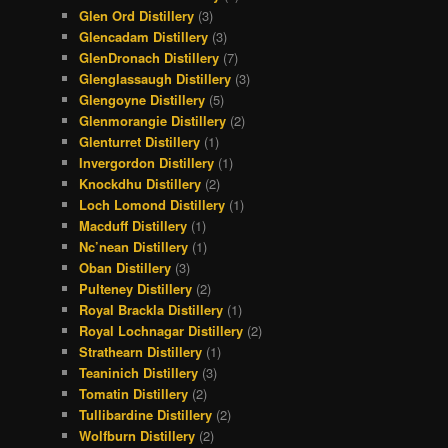
Glen Ord Distillery
(3)
Glencadam Distillery
(3)
GlenDronach Distillery
(7)
Glenglassaugh Distillery
(3)
Glengoyne Distillery
(5)
Glenmorangie Distillery
(2)
Glenturret Distillery
(1)
Invergordon Distillery
(1)
Knockdhu Distillery
(2)
Loch Lomond Distillery
(1)
Macduff Distillery
(1)
Nc’nean Distillery
(1)
Oban Distillery
(3)
Pulteney Distillery
(2)
Royal Brackla Distillery
(1)
Royal Lochnagar Distillery
(2)
Strathearn Distillery
(1)
Teaninich Distillery
(3)
Tomatin Distillery
(2)
Tullibardine Distillery
(2)
Wolfburn Distillery
(2)