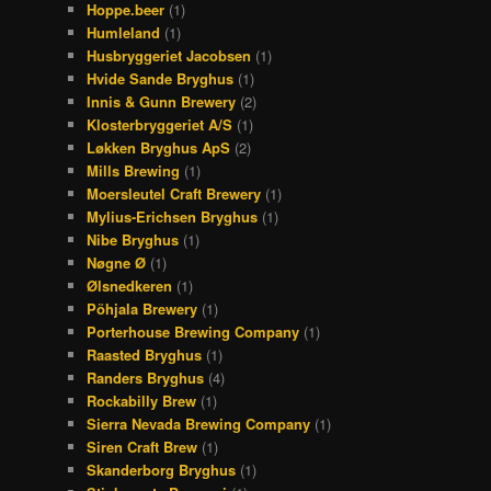
Hoppe.beer
(1)
Humleland
(1)
Husbryggeriet Jacobsen
(1)
Hvide Sande Bryghus
(1)
Innis & Gunn Brewery
(2)
Klosterbryggeriet A/S
(1)
Løkken Bryghus ApS
(2)
Mills Brewing
(1)
Moersleutel Craft Brewery
(1)
Mylius-Erichsen Bryghus
(1)
Nibe Bryghus
(1)
Nøgne Ø
(1)
Ølsnedkeren
(1)
Põhjala Brewery
(1)
Porterhouse Brewing Company
(1)
Raasted Bryghus
(1)
Randers Bryghus
(4)
Rockabilly Brew
(1)
Sierra Nevada Brewing Company
(1)
Siren Craft Brew
(1)
Skanderborg Bryghus
(1)