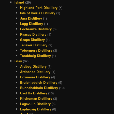
Island
(29)
Highland Park Distillery
(5)
Isle of Harris Distillery
(1)
Jura Distillery
(1)
Lagg Distillery
(1)
Lochranza Distillery
(6)
Raasay Distillery
(1)
Scapa Distillery
(1)
Talisker Distillery
(9)
Tobermory Distillery
(3)
Torabhaig Distillery
(1)
Islay
(62)
Ardbeg Distillery
(7)
Ardnahoe Distillery
(1)
Bowmore Distillery
(4)
Bruichladdich Distillery
(5)
Bunnahabhain Distillery
(10)
Caol Ila Distillery
(10)
Kilchoman Distillery
(3)
Lagavulin Distillery
(6)
Laphroaig Distillery
(6)