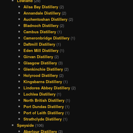
Lowland
(29)
Ailsa Bay Distillery
(2)
Annandale Distillery
(2)
Auchentoshan Distillery
(2)
Bladnoch Distillery
(2)
Cambus Distillery
(1)
Cameronbridge Distillery
(1)
Daftmill Distillery
(1)
Eden Mill Distillery
(1)
Girvan Distillery
(2)
Glasgow Distillery
(3)
Glenkinchie Distillery
(2)
Holyrood Distillery
(2)
Kingsbarns Distillery
(1)
Lindores Abbey Distillery
(2)
Lochlea Distillery
(1)
North British Distillery
(1)
Port Dundas Distillery
(1)
Port of Leith Distillery
(1)
Strathclyde Distillery
(1)
Speyside
(106)
Aberlour Distillery
(3)