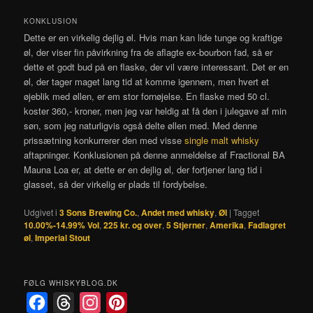
KONKLUSION
Dette er en virkelig dejlig øl. Hvis man kan lide tunge og kraftige
øl, der viser fin påvirkning fra de aflagte ex-bourbon fad, så er
dette et godt bud på en flaske, der vil være interessant. Det er en
øl, der tager maget lang tid at komme igennem, men hvert et
øjeblik med øllen, er em stor fornøjelse. En flaske med 50 cl.
koster 360,- kroner, men jeg var heldig at få den i julegave af min
søn, som jeg naturligvis også delte øllen med. Med denne
prissætning konkurrerer den med visse
single malt whisky
aftapninger. Konklusionen på denne anmeldelse af Fractional BA
Mauna Loa er, at dette er en dejlig øl, der fortjener lang tid i
glasset, så der virkelig er plads til fordybelse.
Udgivet i
3 Sons Brewing Co.
,
Andet med whisky
,
Øl
|
Tagget
10.00%-14.99% Vol
,
225 kr. og over
,
5 Stjerner
,
Amerika
,
Fadlagret
øl
,
Imperial Stout
FØLG WHISKYBLOG.DK
F
T
I
P