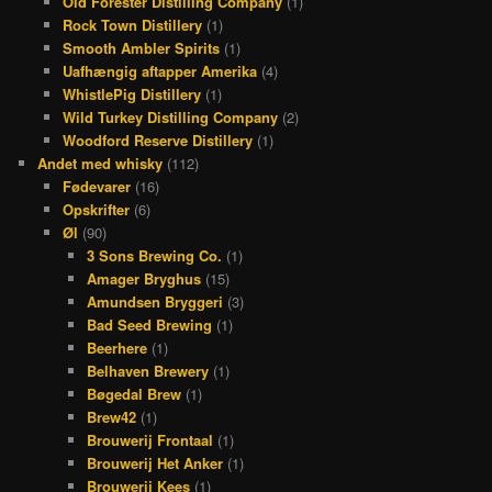
Old Forester Distilling Company
(1)
Rock Town Distillery
(1)
Smooth Ambler Spirits
(1)
Uafhængig aftapper Amerika
(4)
WhistlePig Distillery
(1)
Wild Turkey Distilling Company
(2)
Woodford Reserve Distillery
(1)
Andet med whisky
(112)
Fødevarer
(16)
Opskrifter
(6)
Øl
(90)
3 Sons Brewing Co.
(1)
Amager Bryghus
(15)
Amundsen Bryggeri
(3)
Bad Seed Brewing
(1)
Beerhere
(1)
Belhaven Brewery
(1)
Bøgedal Brew
(1)
Brew42
(1)
Brouwerij Frontaal
(1)
Brouwerij Het Anker
(1)
Brouwerij Kees
(1)