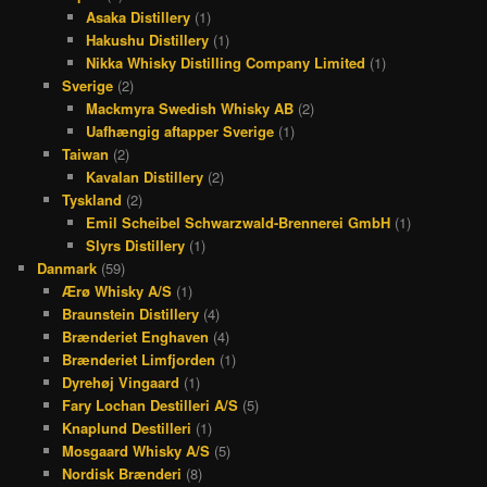
Asaka Distillery
(1)
Hakushu Distillery
(1)
Nikka Whisky Distilling Company Limited
(1)
Sverige
(2)
Mackmyra Swedish Whisky AB
(2)
Uafhængig aftapper Sverige
(1)
Taiwan
(2)
Kavalan Distillery
(2)
Tyskland
(2)
Emil Scheibel Schwarzwald-Brennerei GmbH
(1)
Slyrs Distillery
(1)
Danmark
(59)
Ærø Whisky A/S
(1)
Braunstein Distillery
(4)
Brænderiet Enghaven
(4)
Brænderiet Limfjorden
(1)
Dyrehøj Vingaard
(1)
Fary Lochan Destilleri A/S
(5)
Knaplund Destilleri
(1)
Mosgaard Whisky A/S
(5)
Nordisk Brænderi
(8)