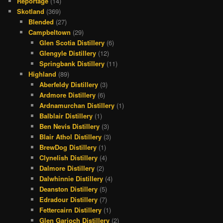
Reportage
(14)
Skotland
(369)
Blended
(27)
Campbeltown
(29)
Glen Scotia Distillery
(6)
Glengyle Distillery
(12)
Springbank Distillery
(11)
Highland
(89)
Aberfeldy Distillery
(3)
Ardmore Distillery
(6)
Ardnamurchan Distillery
(1)
Balblair Distillery
(1)
Ben Nevis Distillery
(3)
Blair Athol Distillery
(3)
BrewDog Distillery
(1)
Clynelish Distillery
(4)
Dalmore Distillery
(2)
Dalwhinnie Distillery
(4)
Deanston Distillery
(5)
Edradour Distillery
(7)
Fettercairn Distillery
(1)
Glen Garioch Distillery
(2)