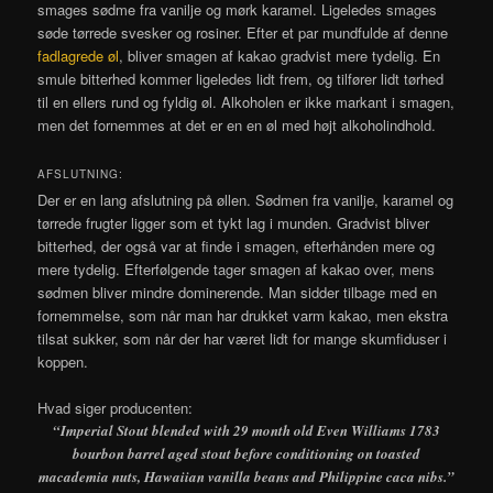
smages sødme fra vanilje og mørk karamel. Ligeledes smages
søde tørrede svesker og rosiner. Efter et par mundfulde af denne
fadlagrede øl
, bliver smagen af kakao gradvist mere tydelig. En
smule bitterhed kommer ligeledes lidt frem, og tilfører lidt tørhed
til en ellers rund og fyldig øl. Alkoholen er ikke markant i smagen,
men det fornemmes at det er en en øl med højt alkoholindhold.
AFSLUTNING:
Der er en lang afslutning på øllen. Sødmen fra vanilje, karamel og
tørrede frugter ligger som et tykt lag i munden. Gradvist bliver
bitterhed, der også var at finde i smagen, efterhånden mere og
mere tydelig. Efterfølgende tager smagen af kakao over, mens
sødmen bliver mindre dominerende. Man sidder tilbage med en
fornemmelse, som når man har drukket varm kakao, men ekstra
tilsat sukker, som når der har været lidt for mange skumfiduser i
koppen.
Hvad siger producenten:
“Imperial Stout blended with 29 month old Even Williams 1783
bourbon barrel aged stout before conditioning on toasted
macademia nuts, Hawaiian vanilla beans and Philippine caca nibs.”