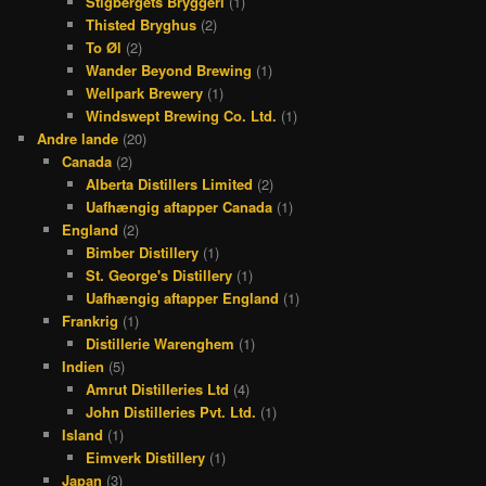
Stigbergets Bryggeri
(1)
Thisted Bryghus
(2)
To Øl
(2)
Wander Beyond Brewing
(1)
Wellpark Brewery
(1)
Windswept Brewing Co. Ltd.
(1)
Andre lande
(20)
Canada
(2)
Alberta Distillers Limited
(2)
Uafhængig aftapper Canada
(1)
England
(2)
Bimber Distillery
(1)
St. George's Distillery
(1)
Uafhængig aftapper England
(1)
Frankrig
(1)
Distillerie Warenghem
(1)
Indien
(5)
Amrut Distilleries Ltd
(4)
John Distilleries Pvt. Ltd.
(1)
Island
(1)
Eimverk Distillery
(1)
Japan
(3)