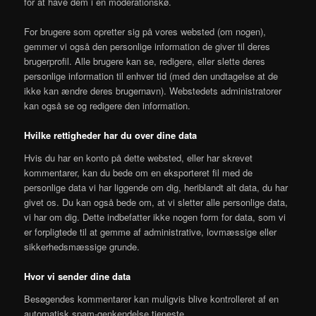
for at have dem i en moderationskø.
For brugere som opretter sig på vores websted (om nogen),
gemmer vi også den personlige information de giver til deres
brugerprofil. Alle brugere kan se, redigere, eller slette deres
personlige information til enhver tid (med den undtagelse at de
ikke kan ændre deres brugernavn). Webstedets administratorer
kan også se og redigere den information.
Hvilke rettigheder har du over dine data
Hvis du har en konto på dette websted, eller har skrevet
kommentarer, kan du bede om en eksporteret fil med de
personlige data vi har liggende om dig, heriblandt alt data, du har
givet os. Du kan også bede om, at vi sletter alle personlige data,
vi har om dig. Dette indbefatter ikke nogen form for data, som vi
er forpligtede til at gemme af administrative, lovmæssige eller
sikkerhedsmæssige grunde.
Hvor vi sender dine data
Besøgendes kommentarer kan muligvis blive kontrolleret af en
automatisk spam-genkendelse tjeneste.