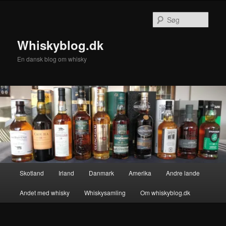
Fortsæt
til
Søg
primært
indhold
Whiskyblog.dk
En dansk blog om whisky
Hovedmenu
Skotland
Irland
Danmark
Amerika
Andre lande
Andet med whisky
Whiskysamling
Om whiskyblog.dk