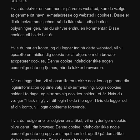
COOKIES
Hvis du skriver en kommentar på vores websted, kan du vælge
at gemme dit navn, e-mailadresse og websted i cookies. Disse er
til din bekvemmeligehed, så du ikke skal udfylde dine
oplysninger igen, når du skriver endnu en kommentar. Disse
cookies vil holde i et år.
Hvis du har en konto, og du logger ind på dette websted, vil vi
opsætte en midlertidig cookie for at afgøre om din browser
accpeterer cookies. Denne cookie indeholder ikke nogen
personlige data og fjernes, når du lukker browseren.
Når du logger ind, vil vi opsætte en række cookies og gemme din
logininformation og dine valg af skærmvisning. Login cookies
holder i to dage, og skærmvalg cookies holder i et år. Hvis du
vælger “Husk mig”, vil dit login holde i to uger. Hvis du logger ud
af din konto, vil login cookierne forsvinde.
Hvis du redigerer eller udgiver en artikel, vil en yderligere cookie
blive gemt i din browser. Denne cookie indeholder ikke nogle
personlige data og opgiver simpelthen indlægsID på den artikel,
du lige har redigeret. Den udløber efter 1 dag.