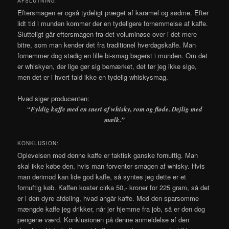
AFSLUTNING:
Eftersmagen er også tydeligt præget af karamel og sødme. Efter
lidt tid i munden kommer der en tydeligere fornemmelse af kaffe.
Slutteligt går eftersmagen fra det voluminøse over i det mere
bitre, som man kender det fra traditionel hverdagskaffe. Man
fornemmer dog stadig en lille bi-smag bagerst i munden. Om det
er whiskyen, der lige gør sig bemærket, det tør jeg ikke sige,
men det er i hvert fald ikke en tydelig whiskysmag.
Hvad siger producenten:
“Fyldig kaffe med en snert af whisky, rom og fløde. Dejlig med
mælk.”
KONKLUSION:
Oplevelsen med denne kaffe er faktisk ganske fornuftig. Man
skal ikke købe den, hvis man forventer smagen af whisky. Hvis
man derimod kan lide god kaffe, så syntes jeg dette er et
fornuftig køb. Kaffen koster cirka 50,- kroner for 225 gram, så det
er i den dyre afdeling, hvad angår kaffe. Med den sparsomme
mængde kaffe jeg drikker, når jer hjemme fra job, så er den dog
pengene værd. Konklusionen på denne anmeldelse af den