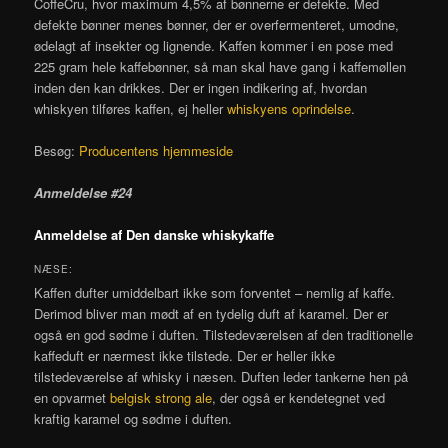
CoffeCru, hvor maximum 4,5% af bønnerne er defekte. Med
defekte bønner menes bønner, der er overfermenteret, umodne,
ødelagt af insekter og lignende. Kaffen kommer i en pose med
225 gram hele kaffebønner, så man skal have gang i kaffemøllen
inden den kan drikkes. Der er ingen indikering af, hvordan
whiskyen tilføres kaffen, ej heller
whiskyens oprindelse
.
Besøg:
Producentens hjemmeside
Anmeldelse #24
Anmeldelse af Den danske whiskykaffe
NÆSE:
Kaffen dufter umiddelbart ikke som forventet – nemlig af kaffe.
Derimod bliver man mødt af en tydelig duft af karamel. Der er
også en god sødme i duften. Tilstedeværelsen af den traditionelle
kaffeduft er nærmest ikke tilstede. Der er heller ikke
tilstedeværelse af whisky i næsen. Duften leder tankerne hen på
en opvarmet
belgisk strong ale
, der også er kendetegnet ved
kraftig karamel og sødme i duften.