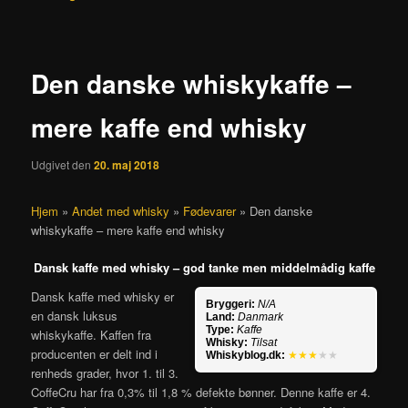
Den danske whiskykaffe –
mere kaffe end whisky
Udgivet den
20. maj 2018
Hjem
»
Andet med whisky
»
Fødevarer
»
Den danske
whiskykaffe – mere kaffe end whisky
Dansk kaffe med whisky – god tanke men middelmådig kaffe
Dansk kaffe med whisky er
Bryggeri:
N/A
en dansk luksus
Land:
Danmark
Type:
Kaffe
whiskykaffe. Kaffen fra
Whisky:
Tilsat
producenten er delt ind i
Whiskyblog.dk:
★★★
★★
renheds grader, hvor 1. til 3.
CoffeCru har fra 0,3% til 1,8 % defekte bønner. Denne kaffe er 4.