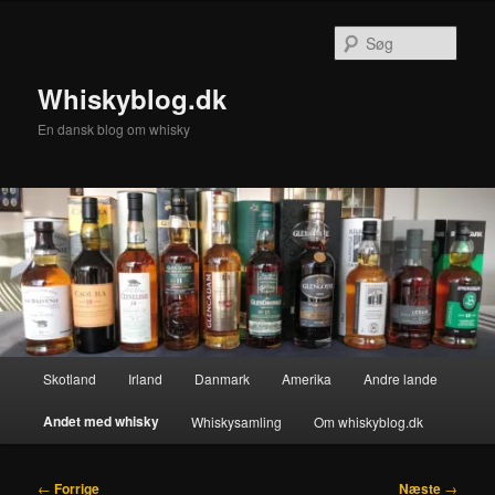
Fortsæt
til
Søg
primært
indhold
Whiskyblog.dk
En dansk blog om whisky
Hovedmenu
Skotland
Irland
Danmark
Amerika
Andre lande
Andet med whisky
Whiskysamling
Om whiskyblog.dk
Indlægsnavigation
←
Forrige
Næste
→