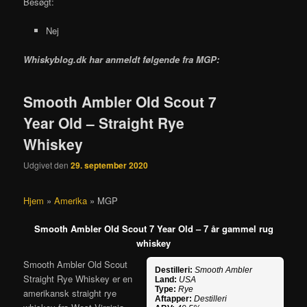
Besøgt:
Nej
Whiskyblog.dk har anmeldt følgende fra
MGP:
Smooth Ambler Old Scout 7
Year Old – Straight Rye
Whiskey
Udgivet den
29. september 2020
Hjem
»
Amerika
»
MGP
Smooth Ambler Old Scout 7 Year Old – 7 år gammel rug
whiskey
Smooth Ambler Old Scout
Destilleri:
Smooth Ambler
Straight Rye Whiskey er en
Land:
USA
Type:
Rye
amerikansk straight rye
Aftapper:
Destilleri