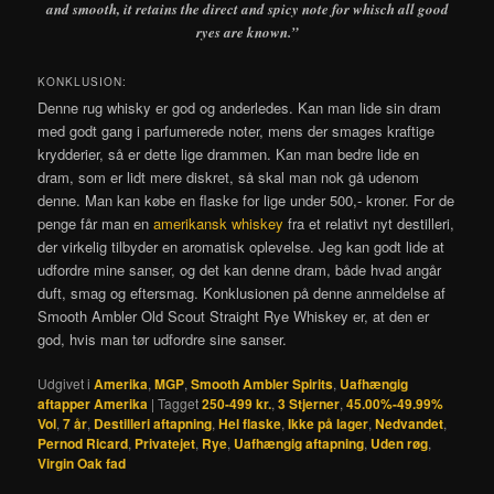
and smooth, it retains the direct and spicy note for whisch all good
ryes are known.”
KONKLUSION:
Denne rug whisky er god og anderledes. Kan man lide sin dram
med godt gang i parfumerede noter, mens der smages kraftige
krydderier, så er dette lige drammen. Kan man bedre lide en
dram, som er lidt mere diskret, så skal man nok gå udenom
denne. Man kan købe en flaske for lige under 500,- kroner. For de
penge får man en
amerikansk whiskey
fra et relativt nyt destilleri,
der virkelig tilbyder en aromatisk oplevelse. Jeg kan godt lide at
udfordre mine sanser, og det kan denne dram, både hvad angår
duft, smag og eftersmag. Konklusionen på denne anmeldelse af
Smooth Ambler Old Scout Straight Rye Whiskey er, at den er
god, hvis man tør udfordre sine sanser.
Udgivet i
Amerika
,
MGP
,
Smooth Ambler Spirits
,
Uafhængig
aftapper Amerika
|
Tagget
250-499 kr.
,
3 Stjerner
,
45.00%-49.99%
Vol
,
7 år
,
Destilleri aftapning
,
Hel flaske
,
Ikke på lager
,
Nedvandet
,
Pernod Ricard
,
Privatejet
,
Rye
,
Uafhængig aftapning
,
Uden røg
,
Virgin Oak fad