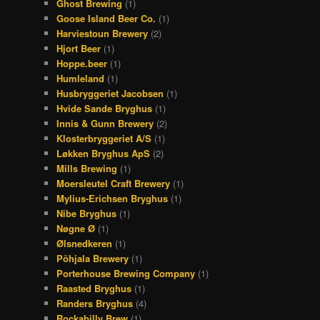
Ghost Brewing
(1)
Goose Island Beer Co.
(1)
Harviestoun Brewery
(2)
Hjort Beer
(1)
Hoppe.beer
(1)
Humleland
(1)
Husbryggeriet Jacobsen
(1)
Hvide Sande Bryghus
(1)
Innis & Gunn Brewery
(2)
Klosterbryggeriet A/S
(1)
Løkken Bryghus ApS
(2)
Mills Brewing
(1)
Moersleutel Craft Brewery
(1)
Mylius-Erichsen Bryghus
(1)
Nibe Bryghus
(1)
Nøgne Ø
(1)
Ølsnedkeren
(1)
Põhjala Brewery
(1)
Porterhouse Brewing Company
(1)
Raasted Bryghus
(1)
Randers Bryghus
(4)
Rockabilly Brew
(1)