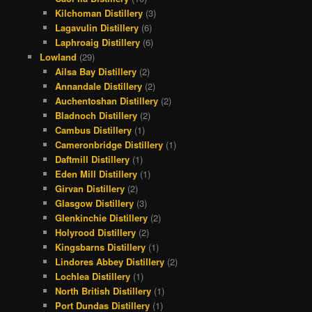
Kilchoman Distillery
(3)
Lagavulin Distillery
(6)
Laphroaig Distillery
(6)
Lowland
(29)
Ailsa Bay Distillery
(2)
Annandale Distillery
(2)
Auchentoshan Distillery
(2)
Bladnoch Distillery
(2)
Cambus Distillery
(1)
Cameronbridge Distillery
(1)
Daftmill Distillery
(1)
Eden Mill Distillery
(1)
Girvan Distillery
(2)
Glasgow Distillery
(3)
Glenkinchie Distillery
(2)
Holyrood Distillery
(2)
Kingsbarns Distillery
(1)
Lindores Abbey Distillery
(2)
Lochlea Distillery
(1)
North British Distillery
(1)
Port Dundas Distillery
(1)