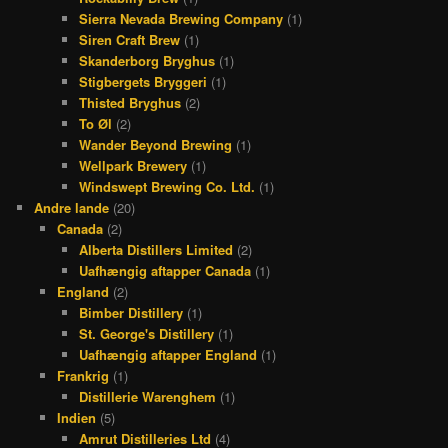
Sierra Nevada Brewing Company
(1)
Siren Craft Brew
(1)
Skanderborg Bryghus
(1)
Stigbergets Bryggeri
(1)
Thisted Bryghus
(2)
To Øl
(2)
Wander Beyond Brewing
(1)
Wellpark Brewery
(1)
Windswept Brewing Co. Ltd.
(1)
Andre lande
(20)
Canada
(2)
Alberta Distillers Limited
(2)
Uafhængig aftapper Canada
(1)
England
(2)
Bimber Distillery
(1)
St. George's Distillery
(1)
Uafhængig aftapper England
(1)
Frankrig
(1)
Distillerie Warenghem
(1)
Indien
(5)
Amrut Distilleries Ltd
(4)