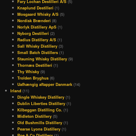
Fary Lochan Destilleri A/S
(5)
Knaplund Destilleri
(1)
Mosgaard Whisky A/S
(5)
Nordisk Brænderi
(8)
Norlyk Distillery ApS
(1)
Nyborg Destilleri
(2)
Radius Distillery A/S
(1)
Sall Whisky Distillery
(3)
Small Batch Distillers
(1)
Stauning Whisky Distillery
(9)
Thornæs Destilleri
(1)
Thy Whisky
(9)
Trolden Bryghus
(6)
Uafhængig aftapper Danmark
(14)
Irland
(11)
Dingle Whiskey Distillery
(1)
Dublin Liberties Distillery
(1)
Kilbeggan Distilling Co.
(1)
Midleton Distillery
(5)
Old Bushmills Distillery
(1)
Pearse Lyons Distillery
(1)
Roe & Co Distillery
(1)