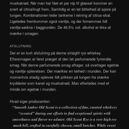
muskatnød. Når man har fået et par nip til glasset kommer en
snert af citrusfrugt frem. Samtidig er en let bitterhed at spore på
tungen. Kombinationen leder tankerne i retning af citrus-skal.
Ligeledes fremkommer også vanilje, og der fornemmes lidt
vanilje-sødme i baggrunden. De 49.5% vol. alkohol er ikke at
mærke i smagen.
AFSLUTNING:
Der er en kort afslutning på denne straight rye whiskey.
Eftersmagen er først præget af den let parfumerede fyrrenåle
smag. Når denne parfumerede smag aftager, så overtager egetræ
og vanilje oplevelsen. Der mærkes en tørhed i munden. Der kan
momentvis stadig opleves lidt prikken på tungen fra stærke
krydderier som kanel og muskatnød. Man efterlades med et
minde om egetræ i munden.
Hvad siger producenten:
“Smooth Amber Old Scout is a collection of fine, curated whiskeys
“scouted” during our efforts to find exeptional spirits with
smoothness and flavor we admire. Old Scout Rye is a very high rye
mash bill, crafted in carefully chosen, small batches. While sweet