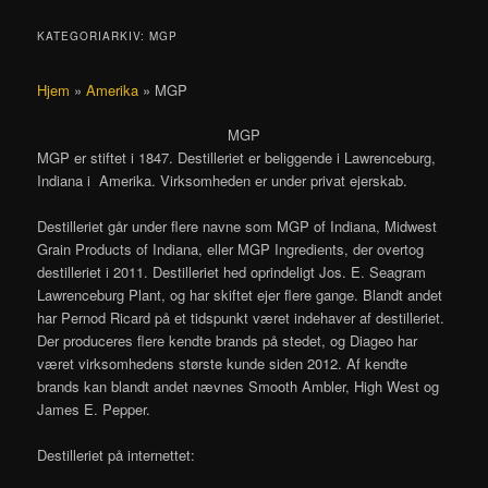
KATEGORIARKIV:
MGP
Hjem
»
Amerika
»
MGP
MGP
MGP er stiftet i 1847. Destilleriet er beliggende i Lawrenceburg,
Indiana i Amerika. Virksomheden er under privat ejerskab.
Destilleriet går under flere navne som MGP of Indiana, Midwest
Grain Products of Indiana, eller MGP Ingredients, der overtog
destilleriet i 2011. Destilleriet hed oprindeligt Jos. E. Seagram
Lawrenceburg Plant, og har skiftet ejer flere gange. Blandt andet
har Pernod Ricard på et tidspunkt været indehaver af destilleriet.
Der produceres flere kendte brands på stedet, og Diageo har
været virksomhedens største kunde siden 2012. Af kendte
brands kan blandt andet nævnes Smooth Ambler, High West og
James E. Pepper.
Destilleriet på internettet: