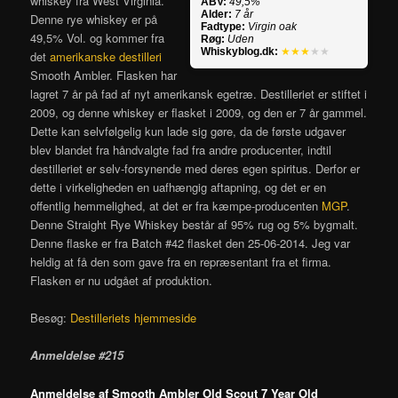
whiskey fra West Virginia.
ABV:
49,5%
Alder:
7 år
Denne rye whiskey er på
Fadtype:
Virgin oak
49,5% Vol. og kommer fra
Røg:
Uden
Whiskyblog.dk:
★★★
★★
det
amerikanske destilleri
Smooth Ambler. Flasken har
lagret 7 år på fad af nyt amerikansk egetræ. Destilleriet er stiftet i
2009, og denne whiskey er flasket i 2009, og den er 7 år gammel.
Dette kan selvfølgelig kun lade sig gøre, da de første udgaver
blev blandet fra håndvalgte fad fra andre producenter, indtil
destilleriet er selv-forsynende med deres egen spiritus. Derfor er
dette i virkeligheden en uafhængig aftapning, og det er en
offentlig hemmelighed, at det er fra kæmpe-producenten
MGP
.
Denne Straight Rye Whiskey består af 95% rug og 5% bygmalt.
Denne flaske er fra Batch #42 flasket den 25-06-2014. Jeg var
heldig at få den som gave fra en repræsentant fra et firma.
Flasken er nu udgået af produktion.
Besøg:
Destilleriets hjemmeside
Anmeldelse #215
Anmeldelse af Smooth Ambler Old Scout 7 Year Old