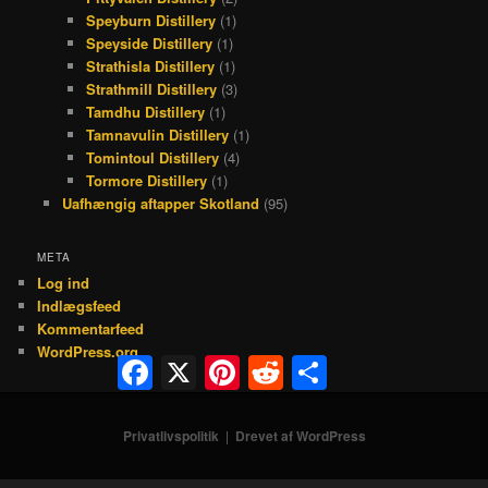
Speyburn Distillery
(1)
Speyside Distillery
(1)
Strathisla Distillery
(1)
Strathmill Distillery
(3)
Tamdhu Distillery
(1)
Tamnavulin Distillery
(1)
Tomintoul Distillery
(4)
Tormore Distillery
(1)
Uafhængig aftapper Skotland
(95)
META
Log ind
Indlægsfeed
Kommentarfeed
WordPress.org
Facebook
X
Pinterest
Reddit
Share
Privatlivspolitik
Drevet af WordPress