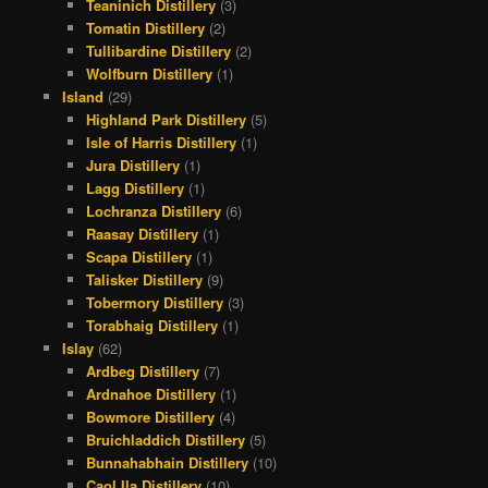
Teaninich Distillery
(3)
Tomatin Distillery
(2)
Tullibardine Distillery
(2)
Wolfburn Distillery
(1)
Island
(29)
Highland Park Distillery
(5)
Isle of Harris Distillery
(1)
Jura Distillery
(1)
Lagg Distillery
(1)
Lochranza Distillery
(6)
Raasay Distillery
(1)
Scapa Distillery
(1)
Talisker Distillery
(9)
Tobermory Distillery
(3)
Torabhaig Distillery
(1)
Islay
(62)
Ardbeg Distillery
(7)
Ardnahoe Distillery
(1)
Bowmore Distillery
(4)
Bruichladdich Distillery
(5)
Bunnahabhain Distillery
(10)
Caol Ila Distillery
(10)