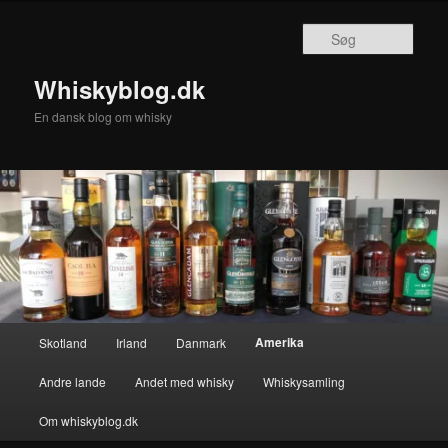
Fortsæt
Fortsæt
til
til
Søg
primært
sekundært
indhold
indhold
Whiskyblog.dk
En dansk blog om whisky
Hovedmenu
Amerika
Skotland
Irland
Danmark
Andre lande
Andet med whisky
Whiskysamling
Om whiskyblog.dk