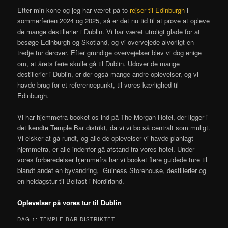
Efter min kone og jeg har været på to
rejser til Edinburgh
i
sommerferien 2024 og 2025, så er det nu tid til at prøve at opleve
de mange destillerier i Dublin. Vi har været utroligt glade for at
besøge Edinburgh og Skotland, og vi overvejede alvorligt en
tredje tur derover. Efter grundige overvejelser blev vi dog enige
om, at årets ferie skulle gå til Dublin. Udover de mange
destillerier i Dublin, er der også mange andre oplevelser, og vi
havde brug for et referencepunkt, til vores kærlighed til
Edinburgh.
Vi har hjemmefra booket os ind på The Morgan Hotel, der ligger i
det kendte Temple Bar distrikt, da vi vi bo så centralt som muligt.
Vi elsker at gå rundt, og alle de oplevelser vi havde planlagt
hjemmefra, er alle indenfor gå afstand fra vores hotel. Under
vores forberedelser hjemmefra har vi booket flere guidede ture til
blandt andet en byvandring, Guiness Storehouse, destillerier og
en heldagstur til Belfast i Nordirland.
Oplevelser på vores tur til Dublin
DAG 1: TEMPLE BAR DISTRIKTET