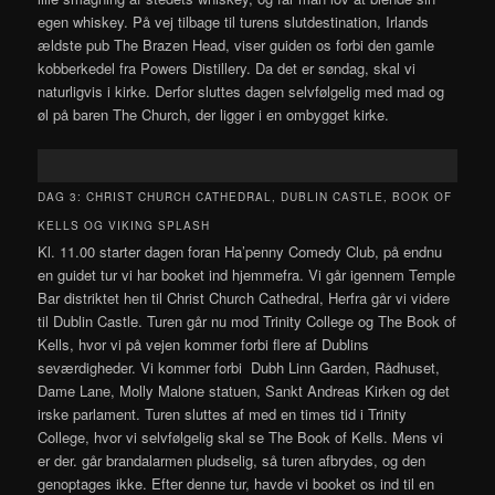
egen whiskey. På vej tilbage til turens slutdestination, Irlands
ældste pub The Brazen Head, viser guiden os forbi den gamle
kobberkedel fra Powers Distillery. Da det er søndag, skal vi
naturligvis i kirke. Derfor sluttes dagen selvfølgelig med mad og
øl på baren The Church, der ligger i en ombygget kirke.
DAG 3: CHRIST CHURCH CATHEDRAL, DUBLIN CASTLE, BOOK OF
KELLS OG VIKING SPLASH
Kl. 11.00 starter dagen foran Ha’penny Comedy Club, på endnu
en guidet tur vi har booket ind hjemmefra. Vi går igennem Temple
Bar distriktet hen til Christ Church Cathedral, Herfra går vi videre
til Dublin Castle. Turen går nu mod Trinity College og The Book of
Kells, hvor vi på vejen kommer forbi flere af Dublins
seværdigheder. Vi kommer forbi
Dubh Linn Garden, Rådhuset,
Dame Lane, Molly Malone statuen, Sankt Andreas Kirken og det
irske parlament. Turen sluttes af med en times tid i Trinity
College, hvor vi selvfølgelig skal se The Book of Kells. Mens vi
er der. går brandalarmen pludselig, så turen afbrydes, og den
genoptages ikke. Efter denne tur, havde vi booket os ind til en