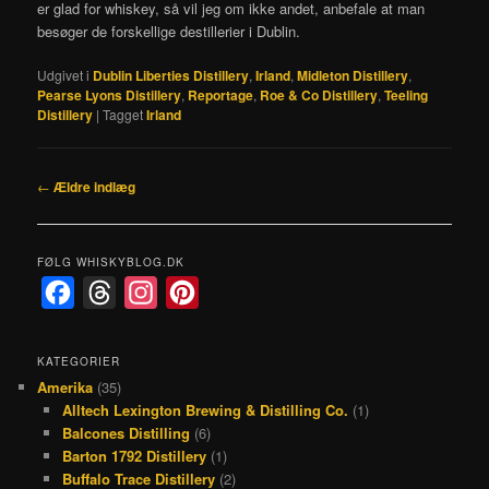
er glad for whiskey, så vil jeg om ikke andet, anbefale at man
besøger de forskellige destillerier i Dublin.
Udgivet i
Dublin Liberties Distillery
,
Irland
,
Midleton Distillery
,
Pearse Lyons Distillery
,
Reportage
,
Roe & Co Distillery
,
Teeling
Distillery
|
Tagget
Irland
Indlægsnavigation
←
Ældre indlæg
FØLG WHISKYBLOG.DK
F
T
I
P
a
h
n
i
c
r
s
n
KATEGORIER
Amerika
(35)
e
e
t
t
Alltech Lexington Brewing & Distilling Co.
(1)
b
a
a
e
Balcones Distilling
(6)
o
d
g
r
Barton 1792 Distillery
(1)
Buffalo Trace Distillery
(2)
o
s
r
e