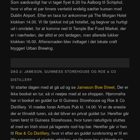
Som sædvanligt har vi taget flyet 6.20 fra Aalborg til Schiphol,
hvor vi efter et par timers ventetid endelig sætter kursen mod
Dublin Airport. Efter en taxa tur ankommer på The Morgan Hotel
klokken 14.00. Vi får tjekket ind på hotellet, og begiver os hurtigt
ud i området, for at komme ned til Temple Bar Food Market, der
er i nærheden, der altid er om lørdagen, men allerede lukker
klokken 16.00. Aftensmaden blev indtaget i det lokale craft
bryggeri Urban Brewing.
DAG 2: JAMESON, GUINNESS STOREHOUSE OG ROE & CO
DISTILLERY
Vi starter dagen med at gå ud og se
Jameson Bow Street
, Der er
ikke booket en tur, så vi neøjes med at se shoppen. Hjemmefra
har vi booket en guidet tur til Guiness Storehouse og Roe & Co
Distillery. Vi mødes foran Arthurs Pub kl. 14.00: Vi er de eneste
der er tilmeldt turen, så det bliver en privat guidet tur. Herefter går
turen først til Guiness Storehouse, hvor turen naturligvis sluttes
af med en Irish stout på lagerets roof-top bar. Herefter går vi hen
til
Roe & Co Distillery
, hvor vi efter en guidet rundvisning er til en
lille smagning af stedets whiskey, og får man lov at blende sin