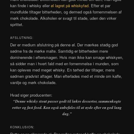
kan finde i whisky eller
øl lagret på whiskyfad
. Efter et par
mundfulde tiltager bitterheden, og dermed også fornemmelsen af
mørk chokolade. Alkoholen er svagt til stade, uden den virker
sprittet.
AFSLUTNING:
Der er medium afslutning på denne øl. Der mærkes stadig god
sødme fra de mørke malte. Samtidig er bitterheden mere
dominerende i eftersmagen. Hvis man ikke kan smage whiskyen,
så sidder man i hvert fald med en fornemmelse i munden, som
kan opleves med meget whisky. En tørhed der tiltager, mens
sødmen gradvist aftager. Man efterlades med et minde om kaffe,
vanilje og mørk chokolade.
Hvad siger producenten:
“Denne whisky stout passer godt til lækre desserter, sammenkogte
retter og fast food. Kan også anbefales til at nyde efter en god lang
dag.”
KONKLUSION: