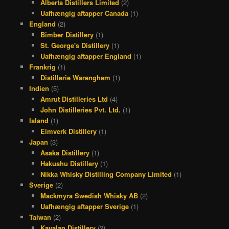
Alberta Distillers Limited
(2)
Uafhængig aftapper Canada
(1)
England
(2)
Bimber Distillery
(1)
St. George's Distillery
(1)
Uafhængig aftapper England
(1)
Frankrig
(1)
Distillerie Warenghem
(1)
Indien
(5)
Amrut Distilleries Ltd
(4)
John Distilleries Pvt. Ltd.
(1)
Island
(1)
Eimverk Distillery
(1)
Japan
(3)
Asaka Distillery
(1)
Hakushu Distillery
(1)
Nikka Whisky Distilling Company Limited
(1)
Sverige
(2)
Mackmyra Swedish Whisky AB
(2)
Uafhængig aftapper Sverige
(1)
Taiwan
(2)
Kavalan Distillery
(2)