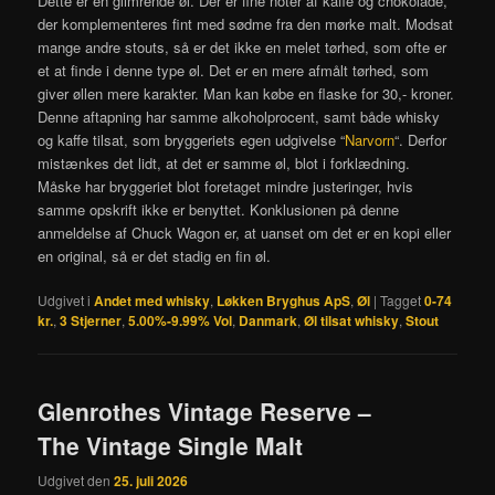
Dette er en glimrende øl. Der er fine noter af kaffe og chokolade,
der komplementeres fint med sødme fra den mørke malt. Modsat
mange andre stouts, så er det ikke en melet tørhed, som ofte er
et at finde i denne type øl. Det er en mere afmålt tørhed, som
giver øllen mere karakter. Man kan købe en flaske for 30,- kroner.
Denne aftapning har samme alkoholprocent, samt både whisky
og kaffe tilsat, som bryggeriets egen udgivelse “
Narvorn
“. Derfor
mistænkes det lidt, at det er samme øl, blot i forklædning.
Måske har bryggeriet blot foretaget mindre justeringer, hvis
samme opskrift ikke er benyttet. Konklusionen på denne
anmeldelse af Chuck Wagon er, at uanset om det er en kopi eller
en original, så er det stadig en fin øl.
Udgivet i
Andet med whisky
,
Løkken Bryghus ApS
,
Øl
|
Tagget
0-74
kr.
,
3 Stjerner
,
5.00%-9.99% Vol
,
Danmark
,
Øl tilsat whisky
,
Stout
Glenrothes Vintage Reserve –
The Vintage Single Malt
Udgivet den
25. juli 2026