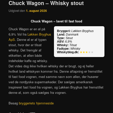
Chuck Wagon – Whisky stout
Udgivet den
1. august 2026
Chuck Wagon – lavet til fast food
Chuck Wagon er en øl på
Bryggeri:
Løkken Bryghus
6,9% Vol fra
Løkken Bryghus
Land:
Danmark
Type:
Stout
ApS
. Denne øl er af typen
ABV:
6,9%
stout, hvor der er tilsat
Whisky:
Tilsat
Fadtype:
Whisky
whisky. Det fremgår af
Whiskyblog.dk:
★★★
★★
etiketten, at øllen både
indeholder kaffe og whisky.
Det vides dog ikke hvilken whisky der er brugt, og ej heller
hvilket land whiskyen kommer fra. Denne aftapning er fremstillet
til fast food vognen, med samme navn som øllen, der huserer
ved de nordjyske supermarkeder. Der sælges amerikansk
inspireret fast food fra vognen, og Løkken Bryghus har fremstillet
denne øl, som også sælges fra vognen.
Besøg
bryggeriets hjemmeside