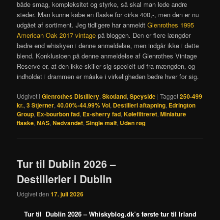
både smag, kompleksitet og styrke, så skal man lede andre
steder. Man kunne købe en flaske for cirka 400,-, men den er nu
udgået af sortiment. Jeg tidligere har anmeldt
Glenrothes 1995
American Oak 2017 vintage
på bloggen. Den er flere længder
bedre end whiskyen i denne anmeldelse, men indgår ikke i dette
blend. Konklusioen på denne anmeldelse af Glenrothes Vintage
Reserve er, at den ikke skiller sig specielt ud fra mængden, og
indholdet i drammen er måske i virkeligheden bedre hver for sig.
Udgivet i
Glenrothes Distillery
,
Skotland
,
Speyside
|
Tagget
250-499
kr.
,
3 Stjerner
,
40.00%-44.99% Vol
,
Destilleri aftapning
,
Edrington
Group
,
Ex-bourbon fad
,
Ex-sherry fad
,
Kølefiltreret
,
Miniature
flaske
,
NAS
,
Nedvandet
,
Single malt
,
Uden røg
Tur til Dublin 2026 –
Destillerier i Dublin
Udgivet den
17. juli 2026
Tur til Dublin 2026 – Whiskyblog.dk’s første tur til Irland