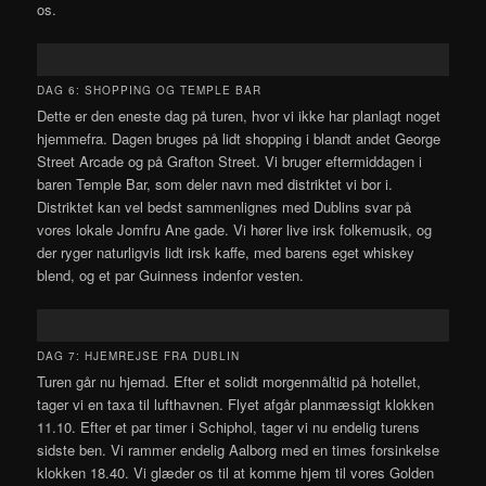
os.
DAG 6: SHOPPING OG TEMPLE BAR
Dette er den eneste dag på turen, hvor vi ikke har planlagt noget
hjemmefra. Dagen bruges på lidt shopping i blandt andet George
Street Arcade og på Grafton Street. Vi bruger eftermiddagen i
baren Temple Bar, som deler navn med distriktet vi bor i.
Distriktet kan vel bedst sammenlignes med Dublins svar på
vores lokale Jomfru Ane gade. Vi hører live irsk folkemusik, og
der ryger naturligvis lidt irsk kaffe, med barens eget whiskey
blend, og et par Guinness indenfor vesten.
DAG 7: HJEMREJSE FRA DUBLIN
Turen går nu hjemad. Efter et solidt morgenmåltid på hotellet,
tager vi en taxa til lufthavnen. Flyet afgår planmæssigt klokken
11.10. Efter et par timer i Schiphol, tager vi nu endelig turens
sidste ben. Vi rammer endelig Aalborg med en times forsinkelse
klokken 18.40. Vi glæder os til at komme hjem til vores Golden