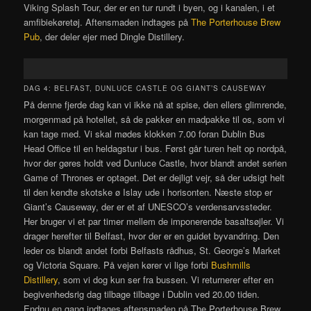
Viking Splash Tour, der er en tur rundt i byen, og i kanalen, i et
amfibiekøretøj. Aftensmaden indtages på
The Porterhouse Brew
Pub
, der deler ejer med Dingle Distillery.
DAG 4: BELFAST, DUNLUCE CASTLE OG GIANT’S CAUSEWAY
På denne fjerde dag kan vi ikke nå at spise, den ellers glimrende,
morgenmad på hotellet, så de pakker en madpakke til os, som vi
kan tage med. Vi skal mødes klokken 7.00 foran Dublin Bus
Head Office til en heldagstur i bus. Først går turen helt op nordpå,
hvor der gøres holdt ved Dunluce Castle, hvor blandt andet serien
Game of Thrones er optaget. Det er dejligt vejr, så der udsigt helt
til den kendte skotske ø Islay ude i horisonten. Næste stop er
Giant’s Causeway, der er et af UNESCO’s verdensarvssteder.
Her bruger vi et par timer mellem de imponerende basaltsøjler. Vi
drager herefter til Belfast, hvor der er en guidet byvandring. Den
leder os blandt andet forbi Belfasts rådhus, St. George’s Market
og Victoria Square. På vejen kører vi lige forbi
Bushmills
Distillery
, som vi dog kun ser fra bussen. Vi returnerer efter en
begivenhedsrig dag tilbage tilbage i Dublin ved 20.00 tiden.
Endnu en gang indtages aftensmaden på The Porterhouse Brew