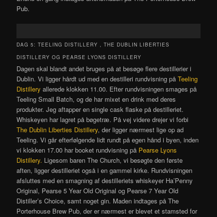
Pub.
DAG 5: TEELING DISTILLERY , THE DUBLIN LIBERTIES
DISTILLERY OG
PEARSE LYONS DISTILLERY
Dagen skal blandt andet bruges på at besøge flere destillerier i
Dublin. Vi ligger hårdt ud med en destilleri rundvisning på
Teeling
Distillery
allerede klokken 11.00. Efter rundvisningen smages på
Teeling Small Batch, og de har mixet en drink med deres
produkter. Jeg aftapper en single cask flaske på destilleriet.
Whiskeyen har lagret på bøgetræ. På vej videre drejer vi forbi
The Dublin Liberties Distillery
, der ligger nærmest lige op ad
Teeling. Vi går efterfølgende lidt rundt på egen hånd i byen, inden
vi klokken 17.00 har booket rundvisning på
Pearse Lyons
Distillery.
Ligesom baren The Church, vi besøgte den første
aften, ligger destilleriet også i en gammel kirke. Rundvisningen
afsluttes med en smagning af destilleriets whiskeyer Ha’Penny
Original, Pearse 5 Year Old Original og Pearse 7 Year Old
Distiller’s Choice, samt noget gin. Maden indtages på The
Porterhouse Brew Pub, der er nærmest er blevet et stamsted for