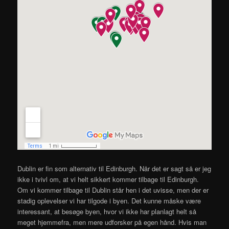
Dublin er fin som alternativ til Edinburgh. Når det er sagt så er jeg
ikke i tvivl om, at vi helt sikkert kommer tilbage til Edinburgh.
Om vi kommer tilbage til Dublin står hen i det uvisse, men der er
stadig oplevelser vi har tilgode i byen. Det kunne måske være
interessant, at besøge byen, hvor vi ikke har planlagt helt så
meget hjemmefra, men mere udforsker på egen hånd. Hvis man