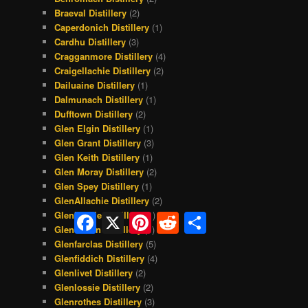
Braeval Distillery
(2)
Caperdonich Distillery
(1)
Cardhu Distillery
(3)
Cragganmore Distillery
(4)
Craigellachie Distillery
(2)
Dailuaine Distillery
(1)
Dalmunach Distillery
(1)
Dufftown Distillery
(2)
Glen Elgin Distillery
(1)
Glen Grant Distillery
(3)
Glen Keith Distillery
(1)
Glen Moray Distillery
(2)
Glen Spey Distillery
(1)
GlenAllachie Distillery
(2)
Glenburgie Distillery
(1)
Facebook
X
Pinterest
Reddit
Share
Glendullan Distillery
(1)
Glenfarclas Distillery
(5)
Glenfiddich Distillery
(4)
Glenlivet Distillery
(2)
Glenlossie Distillery
(2)
Glenrothes Distillery
(3)