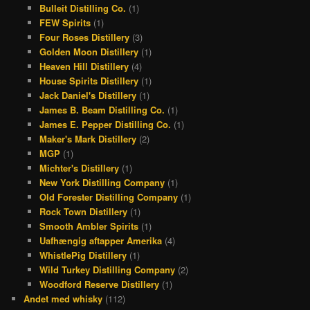
Bulleit Distilling Co.
(1)
k
a
s
FEW Spirits
(1)
Four Roses Distillery
(3)
m
t
Golden Moon Distillery
(1)
Heaven Hill Distillery
(4)
House Spirits Distillery
(1)
Jack Daniel's Distillery
(1)
James B. Beam Distilling Co.
(1)
James E. Pepper Distilling Co.
(1)
Maker's Mark Distillery
(2)
MGP
(1)
Michter's Distillery
(1)
New York Distilling Company
(1)
Old Forester Distilling Company
(1)
Rock Town Distillery
(1)
Smooth Ambler Spirits
(1)
Uafhængig aftapper Amerika
(4)
WhistlePig Distillery
(1)
Wild Turkey Distilling Company
(2)
Woodford Reserve Distillery
(1)
Andet med whisky
(112)