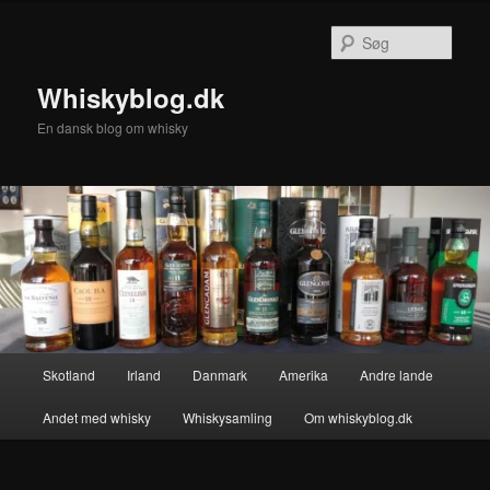
Fortsæt
Fortsæt
til
til
Søg
primært
sekundært
indhold
indhold
Whiskyblog.dk
En dansk blog om whisky
Hovedmenu
Skotland
Irland
Danmark
Amerika
Andre lande
Andet med whisky
Whiskysamling
Om whiskyblog.dk