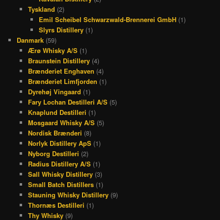
Tyskland
(2)
Emil Scheibel Schwarzwald-Brennerei GmbH
(1)
Slyrs Distillery
(1)
Danmark
(59)
Ærø Whisky A/S
(1)
Braunstein Distillery
(4)
Brænderiet Enghaven
(4)
Brænderiet Limfjorden
(1)
Dyrehøj Vingaard
(1)
Fary Lochan Destilleri A/S
(5)
Knaplund Destilleri
(1)
Mosgaard Whisky A/S
(5)
Nordisk Brænderi
(8)
Norlyk Distillery ApS
(1)
Nyborg Destilleri
(2)
Radius Distillery A/S
(1)
Sall Whisky Distillery
(3)
Small Batch Distillers
(1)
Stauning Whisky Distillery
(9)
Thornæs Destilleri
(1)
Thy Whisky
(9)