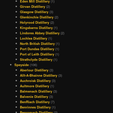
Eden Mill Distillery
(1)
Girvan Distillery
(2)
Glasgow Distillery
(3)
Glenkinchie Distillery
(2)
Holyrood Distillery
(2)
Kingsbarns Distillery
(1)
Lindores Abbey Distillery
(2)
Lochlea Distillery
(1)
North British Distillery
(1)
Port Dundas Distillery
(1)
Port of Leith Distillery
(1)
Strathclyde Distillery
(1)
Speyside
(106)
Aberlour Distillery
(3)
Allt-A-Bhainne Distillery
(3)
Auchroisk Distillery
(3)
Aultmore Distillery
(1)
Balmenach Distillery
(3)
Balvenie Distillery
(3)
BenRiach Distillery
(7)
Benrinnes Distillery
(1)
Benromach Distillery
(2)