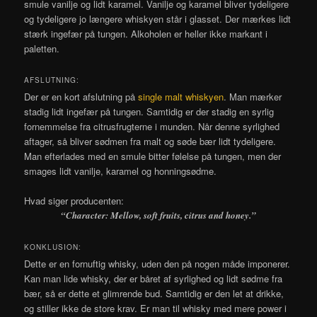
smule vanilje og lidt karamel. Vanilje og karamel bliver tydeligere
og tydeligere jo længere whiskyen står i glasset. Der mærkes lidt
stærk ingefær på tungen. Alkoholen er heller ikke markant i
paletten.
AFSLUTNING:
Der er en kort afslutning på
single malt whiskyen
. Man mærker
stadig lidt ingefær på tungen. Samtidig er der stadig en syrlig
fornemmelse fra citrusfrugterne i munden. Når denne syrlighed
aftager, så bliver sødmen fra malt og søde bær lidt tydeligere.
Man efterlades med en smule bitter følelse på tungen, men der
smages lidt vanilje, karamel og honningsødme.
Hvad siger producenten:
“Character: Mellow, soft fruits, citrus and honey.”
KONKLUSION:
Dette er en fornuftig whisky, uden den på nogen måde imponerer.
Kan man lide whisky, der er båret af syrlighed og lidt sødme fra
bær, så er dette et glimrende bud. Samtidig er den let at drikke,
og stiller ikke de store krav. Er man til whisky med mere power i