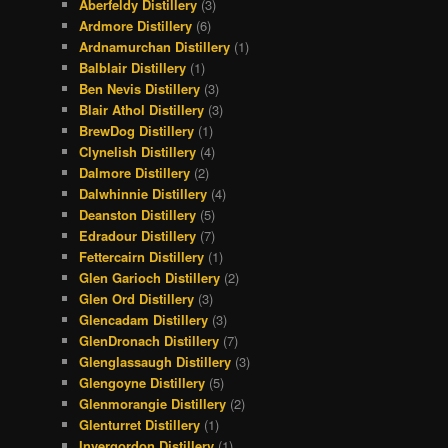
Aberfeldy Distillery
(3)
Ardmore Distillery
(6)
Ardnamurchan Distillery
(1)
Balblair Distillery
(1)
Ben Nevis Distillery
(3)
Blair Athol Distillery
(3)
BrewDog Distillery
(1)
Clynelish Distillery
(4)
Dalmore Distillery
(2)
Dalwhinnie Distillery
(4)
Deanston Distillery
(5)
Edradour Distillery
(7)
Fettercairn Distillery
(1)
Glen Garioch Distillery
(2)
Glen Ord Distillery
(3)
Glencadam Distillery
(3)
GlenDronach Distillery
(7)
Glenglassaugh Distillery
(3)
Glengoyne Distillery
(5)
Glenmorangie Distillery
(2)
Glenturret Distillery
(1)
Invergordon Distillery
(1)