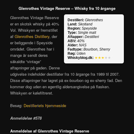
Glenrothes Vintage Reserve – Whisky fra 10 årgange
Glenrothes Vintage Reserve
Destilleri:
Glenrothes
er en skotsk whisky på 40%
Land:
Skotland
Region:
Speyside
Vol. Whiskyen er fremstillet
Type:
Single malt
af
Glenrothes Distillery
, der
Aftapper:
Destilleri
ABV:
40%
er beliggende i Speyside
Alder:
NAS
området. Glenrothes har i
Fadtype:
Bourbon, Sherry
Røg:
Uden
mange år sendt deres
Whiskyblog.dk:
★★★
★★
såkaldte “vintage”
aftapninger på gaden. Denne
udgivelse indeholder destillater fra 10 årgange fra 1989 til 2007.
Disse aftapninger har lagret på ex-bourbon og ex-sherry fad. Den
kommer dog uden en egentlig aldersangivelse på flasken.
Whiskyen er kølefiltreret.
Besøg:
Destilleriets hjemmeside
Anmeldelse #578
Anmeldelse af Glenrothes Vintage Reserve