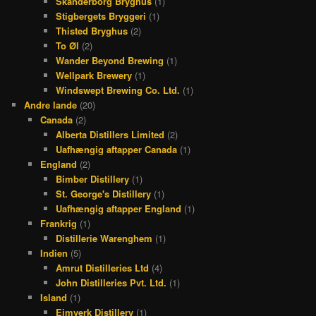
Skanderborg Bryghus
(1)
Stigbergets Bryggeri
(1)
Thisted Bryghus
(2)
To Øl
(2)
Wander Beyond Brewing
(1)
Wellpark Brewery
(1)
Windswept Brewing Co. Ltd.
(1)
Andre lande
(20)
Canada
(2)
Alberta Distillers Limited
(2)
Uafhængig aftapper Canada
(1)
England
(2)
Bimber Distillery
(1)
St. George's Distillery
(1)
Uafhængig aftapper England
(1)
Frankrig
(1)
Distillerie Warenghem
(1)
Indien
(5)
Amrut Distilleries Ltd
(4)
John Distilleries Pvt. Ltd.
(1)
Island
(1)
Eimverk Distillery
(1)