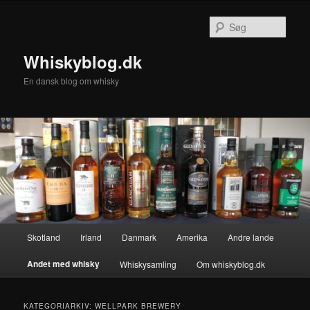
Fortsæt
Fortsæt
til
til
Søg
primært
sekundært
indhold
indhold
Whiskyblog.dk
En dansk blog om whisky
Hovedmenu
Skotland
Irland
Danmark
Amerika
Andre lande
Andet med whisky
Whiskysamling
Om whiskyblog.dk
KATEGORIARKIV:
WELLPARK BREWERY