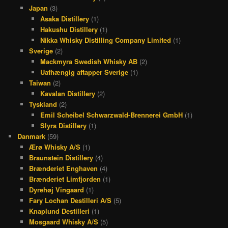
Japan
(3)
Asaka Distillery
(1)
Hakushu Distillery
(1)
Nikka Whisky Distilling Company Limited
(1)
Sverige
(2)
Mackmyra Swedish Whisky AB
(2)
Uafhængig aftapper Sverige
(1)
Taiwan
(2)
Kavalan Distillery
(2)
Tyskland
(2)
Emil Scheibel Schwarzwald-Brennerei GmbH
(1)
Slyrs Distillery
(1)
Danmark
(59)
Ærø Whisky A/S
(1)
Braunstein Distillery
(4)
Brænderiet Enghaven
(4)
Brænderiet Limfjorden
(1)
Dyrehøj Vingaard
(1)
Fary Lochan Destilleri A/S
(5)
Knaplund Destilleri
(1)
Mosgaard Whisky A/S
(5)