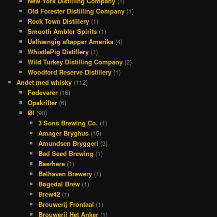
New York Distilling Company
(1)
Old Forester Distilling Company
(1)
Rock Town Distillery
(1)
Smooth Ambler Spirits
(1)
Uafhængig aftapper Amerika
(4)
WhistlePig Distillery
(1)
Wild Turkey Distilling Company
(2)
Woodford Reserve Distillery
(1)
Andet med whisky
(112)
Fødevarer
(16)
Opskrifter
(6)
Øl
(90)
3 Sons Brewing Co.
(1)
Amager Bryghus
(15)
Amundsen Bryggeri
(3)
Bad Seed Brewing
(1)
Beerhere
(1)
Belhaven Brewery
(1)
Bøgedal Brew
(1)
Brew42
(1)
Brouwerij Frontaal
(1)
Brouwerij Het Anker
(1)