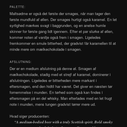
PALETTE:
Maltsødme er også det første der smages, når man tager den
første mundfuld af øllen. Der smages hurtigt også karamel. En let
syrlighed mærkes svagt i baggrunden, og en anelse humle
skinner for første gang lidt igennem. Efter et par slurke af øllen,
kommer noten af vanilje også frem i smagen. Ligeledes
fremkommer en smule bitterhed, der gradvist får karamellen til at
minde mere om mælkechokolade i smagen.
AFSLUTNING:
Der er en medium afslutning på denne øl. Smagen af
mælkechokolade, stadig med et strejf af karamel, dominerer i
afslutningen. Ligeledes er bitterheden mere markant i
eftersmagen, end den hidtil har været. Det giver en næsten tør
fornemmelse i munden. En tørhed som også kan findes i
eftersmagen på en del whisky. Man efterlades med en let frugt
note i munden, mens tungen gradvist tørrer mere ud.
Hvad siger producenten:
“A medium-bodied beer with a truly Scottish spirit. Bold smoky