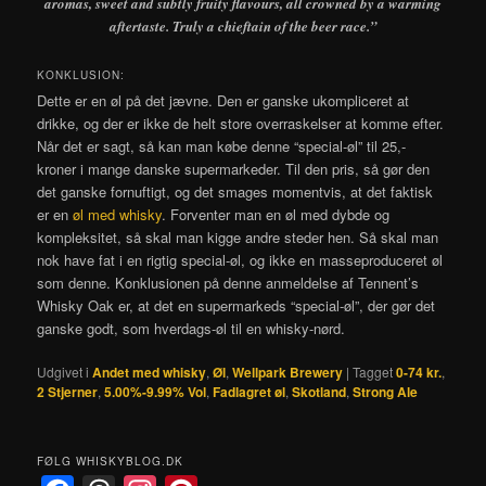
aromas, sweet and subtly fruity flavours, all crowned by a warming
aftertaste. Truly a chieftain of the beer race.”
KONKLUSION:
Dette er en øl på det jævne. Den er ganske ukompliceret at
drikke, og der er ikke de helt store overraskelser at komme efter.
Når det er sagt, så kan man købe denne “special-øl” til 25,-
kroner i mange danske supermarkeder. Til den pris, så gør den
det ganske fornuftigt, og det smages momentvis, at det faktisk
er en
øl med whisky
. Forventer man en øl med dybde og
kompleksitet, så skal man kigge andre steder hen. Så skal man
nok have fat i en rigtig special-øl, og ikke en masseproduceret øl
som denne. Konklusionen på denne anmeldelse af Tennent’s
Whisky Oak er, at det en supermarkeds “special-øl”, der gør det
ganske godt, som hverdags-øl til en whisky-nørd.
Udgivet i
Andet med whisky
,
Øl
,
Wellpark Brewery
|
Tagget
0-74 kr.
,
2 Stjerner
,
5.00%-9.99% Vol
,
Fadlagret øl
,
Skotland
,
Strong Ale
FØLG WHISKYBLOG.DK