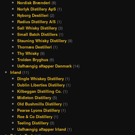
Nordisk Brænderi
(8)
Norlyk Distillery ApS
(1)
Nyborg Destilleri
(2)
Radius Distillery A/S
(1)
Sall Whisky Distillery
(3)
Small Batch Distillers
(1)
Stauning Whisky Distillery
(9)
Thornæs Destilleri
(1)
Thy Whisky
(9)
Trolden Bryghus
(6)
Uafhængig aftapper Danmark
(14)
Irland
(11)
Dingle Whiskey Distillery
(1)
Dublin Liberties Distillery
(1)
Kilbeggan Distilling Co.
(1)
Midleton Distillery
(5)
Old Bushmills Distillery
(1)
Pearse Lyons Distillery
(1)
Roe & Co Distillery
(1)
Teeling Distillery
(3)
Uafhængig aftapper Irland
(1)