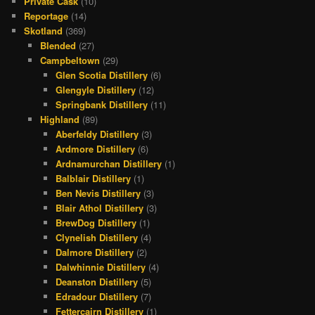
Private Cask
(10)
Reportage
(14)
Skotland
(369)
Blended
(27)
Campbeltown
(29)
Glen Scotia Distillery
(6)
Glengyle Distillery
(12)
Springbank Distillery
(11)
Highland
(89)
Aberfeldy Distillery
(3)
Ardmore Distillery
(6)
Ardnamurchan Distillery
(1)
Balblair Distillery
(1)
Ben Nevis Distillery
(3)
Blair Athol Distillery
(3)
BrewDog Distillery
(1)
Clynelish Distillery
(4)
Dalmore Distillery
(2)
Dalwhinnie Distillery
(4)
Deanston Distillery
(5)
Edradour Distillery
(7)
Fettercairn Distillery
(1)