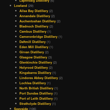
Laphroaig Distillery
(6)
Lowland
(29)
Ailsa Bay Distillery
(2)
Annandale Distillery
(2)
Auchentoshan Distillery
(2)
Bladnoch Distillery
(2)
Cambus Distillery
(1)
Cameronbridge Distillery
(1)
Daftmill Distillery
(1)
Eden Mill Distillery
(1)
Girvan Distillery
(2)
Glasgow Distillery
(3)
Glenkinchie Distillery
(2)
Holyrood Distillery
(2)
Kingsbarns Distillery
(1)
Lindores Abbey Distillery
(2)
Lochlea Distillery
(1)
North British Distillery
(1)
Port Dundas Distillery
(1)
Port of Leith Distillery
(1)
Strathclyde Distillery
(1)
Speyside
(106)