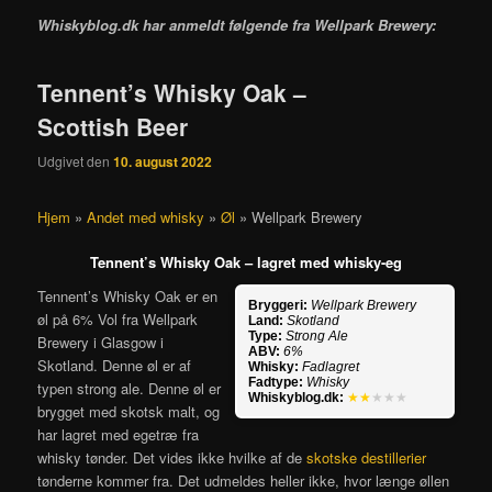
Whiskyblog.dk har anmeldt følgende fra
Wellpark Brewery:
Tennent’s Whisky Oak –
Scottish Beer
Udgivet den
10. august 2022
Hjem
»
Andet med whisky
»
Øl
»
Wellpark Brewery
Tennent’s Whisky Oak – lagret med whisky-eg
Tennent’s Whisky Oak er en
Bryggeri:
Wellpark Brewery
øl på 6% Vol fra Wellpark
Land:
Skotland
Type:
Strong Ale
Brewery i Glasgow i
ABV:
6%
Skotland. Denne øl er af
Whisky:
Fadlagret
Fadtype:
Whisky
typen strong ale. Denne øl er
Whiskyblog.dk:
★★
★★★
brygget med skotsk malt, og
har lagret med egetræ fra
whisky tønder. Det vides ikke hvilke af de
skotske destillerier
tønderne kommer fra. Det udmeldes heller ikke, hvor længe øllen