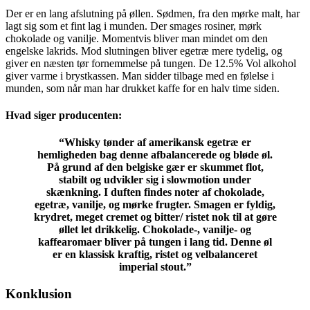
Der er en lang afslutning på øllen. Sødmen, fra den mørke malt, har
lagt sig som et fint lag i munden. Der smages rosiner, mørk
chokolade og vanilje. Momentvis bliver man mindet om den
engelske lakrids. Mod slutningen bliver egetræ mere tydelig, og
giver en næsten tør fornemmelse på tungen. De 12.5% Vol alkohol
giver varme i brystkassen. Man sidder tilbage med en følelse i
munden, som når man har drukket kaffe for en halv time siden.
Hvad siger producenten:
“
Whisky tønder af amerikansk egetræ er
hemligheden bag denne afbalancerede og bløde øl.
På grund af den belgiske gær er skummet flot,
stabilt og udvikler sig i slowmotion under
skænkning. I duften findes noter af chokolade,
egetræ, vanilje, og mørke frugter. Smagen er fyldig,
krydret, meget cremet og bitter/ ristet nok til at gøre
øllet let drikkelig. Chokolade-, vanilje- og
kaffearomaer bliver på tungen i lang tid. Denne øl
er en klassisk kraftig, ristet og velbalanceret
imperial stout.”
Konklusion