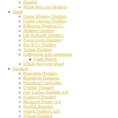
Blended
Whiskykort over Skotland
Irland
Dingle Whiskey Distillery
Dublin Liberties Distillery
Kilbeggan Distilling Co.
Midleton Distillery
Old Bushmills Distillery
Pearse Lyons Distillery
Roe & Co Distillery
Teeling Distillery
Uafhængige irske aftapninger
Castle Brands
Whiskeykort over Irland
Danmark
Braunstein Distillery
Brænderiet Enghaven
Brænderiet Limfjorden
Dyrehøj Vingaard
Fary Lochan Destilleri A/S
Knaplund Destilleri
Mosgaard Whisky A/S
Nordisk Brænderi
Norlyk Distillery ApS
Nyborg Destilleri