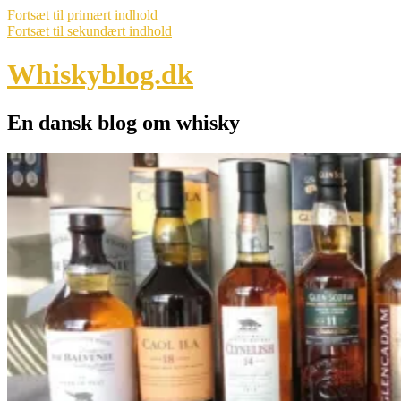
Fortsæt til primært indhold
Fortsæt til sekundært indhold
Whiskyblog.dk
En dansk blog om whisky