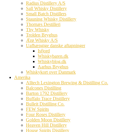
Radius Distillery A/S
Sall Whisky Distillery
Small Batch Distillers
Stauning Whisky Distillery
Thornæs Destilleri
Thy Whisky
Trolden Bryghus
Ærø Whisky A/S
Uafhængige danske aftapninger
Isfjord
Whiskybaren.dk
Whiskyblog.dk
Aarhus Bryghus
Whiskykort over Danmark
Amerika
Alltech Lexington Brewing & Distilling Co.
Balcones Distilling
Barton 1792 Distillery
Buffalo Trace Distillery
Bulleit Distilling Co.
FEW Spirits
Four Roses Distillery
Golden Moon Distillery
Heaven Hill Distillery
House Spirits Distillery