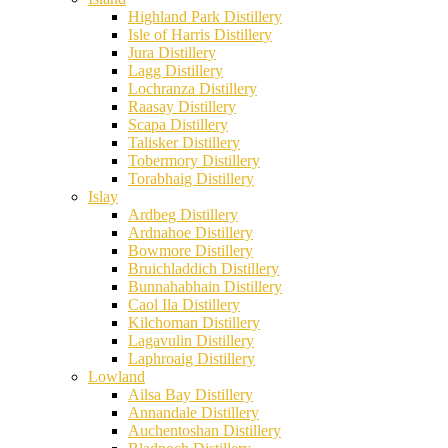
Highland Park Distillery
Isle of Harris Distillery
Jura Distillery
Lagg Distillery
Lochranza Distillery
Raasay Distillery
Scapa Distillery
Talisker Distillery
Tobermory Distillery
Torabhaig Distillery
Islay
Ardbeg Distillery
Ardnahoe Distillery
Bowmore Distillery
Bruichladdich Distillery
Bunnahabhain Distillery
Caol Ila Distillery
Kilchoman Distillery
Lagavulin Distillery
Laphroaig Distillery
Lowland
Ailsa Bay Distillery
Annandale Distillery
Auchentoshan Distillery