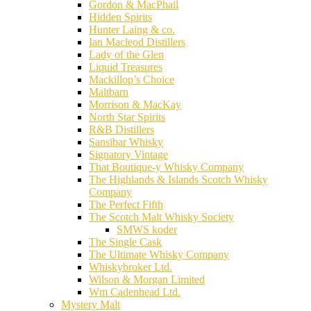
Gordon & MacPhail
Hidden Spirits
Hunter Laing & co.
Ian Macleod Distillers
Lady of the Glen
Liquid Treasures
Mackillop’s Choice
Maltbarn
Morrison & MacKay
North Star Spirits
R&B Distillers
Sansibar Whisky
Signatory Vintage
That Boutique-y Whisky Company
The Highlands & Islands Scotch Whisky
Company
The Perfect Fifth
The Scotch Malt Whisky Society
SMWS koder
The Single Cask
The Ultimate Whisky Company
Whiskybroker Ltd.
Wilson & Morgan Limited
Wm Cadenhead Ltd.
Mystery Malt