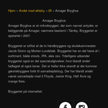
Hjem
»
Andet med whisky
»
Øl
»
Amager Bryghus
Amager Bryghus
Amager Bryghus er et mikrobryggeri, der som navnet antyder, er
beliggende på Amager, nærmere bestemt i Tårnby. Bryggeriet er
opstartet i 2007.
Bryggeriet er stiftet af de to håndbryggere og skolekammerater
Jacob Storm og Morten Lundsbak. Bryggeriet har en del faste øl i
sortiment, både stouts, IPA, ales osv. Yderligere udsender
bryggeriet også en del specialudgivelser, hvor blandt andet
fadlagret øl også laves. Det er heller ikke ukendt at der kommer
gæstebryggere forbi til samarbejdsbryg. Der har blandt andet
været samarbejde med 3 Floyds, Jester King, Half Acre og
mange flere.
Bryggeriet på internettet: