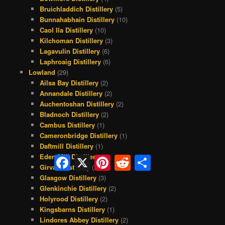
Bruichladdich Distillery
(5)
Bunnahabhain Distillery
(10)
Caol Ila Distillery
(10)
Kilchoman Distillery
(3)
Lagavulin Distillery
(6)
Laphroaig Distillery
(6)
Lowland
(29)
Ailsa Bay Distillery
(2)
Annandale Distillery
(2)
Auchentoshan Distillery
(2)
Bladnoch Distillery
(2)
Cambus Distillery
(1)
Cameronbridge Distillery
(1)
Daftmill Distillery
(1)
Eden Mill Distillery
(1)
Facebook
X
Pinterest
Reddit
Share
Girvan Distillery
(2)
Glasgow Distillery
(3)
Glenkinchie Distillery
(2)
Holyrood Distillery
(2)
Kingsbarns Distillery
(1)
Lindores Abbey Distillery
(2)