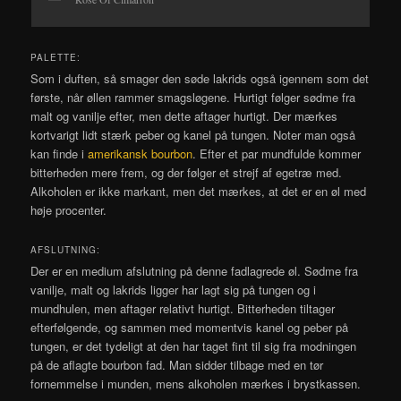
PALETTE:
Som i duften, så smager den søde lakrids også igennem som det
første, når øllen rammer smagsløgene. Hurtigt følger sødme fra
malt og vanilje efter, men dette aftager hurtigt. Der mærkes
kortvarigt lidt stærk peber og kanel på tungen. Noter man også
kan finde i
amerikansk bourbon
. Efter et par mundfulde kommer
bitterheden mere frem, og der følger et strejf af egetræ med.
Alkoholen er ikke markant, men det mærkes, at det er en øl med
høje procenter.
AFSLUTNING:
Der er en medium afslutning på denne fadlagrede øl. Sødme fra
vanilje, malt og lakrids ligger har lagt sig på tungen og i
mundhulen, men aftager relativt hurtigt. Bitterheden tiltager
efterfølgende, og sammen med momentvis kanel og peber på
tungen, er det tydeligt at den har taget fint til sig fra modningen
på de aflagte bourbon fad. Man sidder tilbage med en tør
fornemmelse i munden, mens alkoholen mærkes i brystkassen.