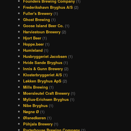
Founders Brewing Company
(1)
Frederikshavn Bryghus A/S
(2)
Fuller's Brewery
(1)
Ghost Brewing
(1)
Goose Island Beer Co.
(1)
Harviestoun Brewery
(2)
Hjort Beer
(1)
Hoppe.beer
(1)
Humleland
(1)
Husbryggeriet Jacobsen
(1)
Hvide Sande Bryghus
(1)
Innis & Gunn Brewery
(2)
Klosterbryggeriet A/S
(1)
Løkken Bryghus ApS
(2)
Mills Brewing
(1)
Moersleutel Craft Brewery
(1)
Mylius-Erichsen Bryghus
(1)
Nibe Bryghus
(1)
Nøgne Ø
(1)
Ølsnedkeren
(1)
Põhjala Brewery
(1)
Porterhouse Brewing Company
(1)