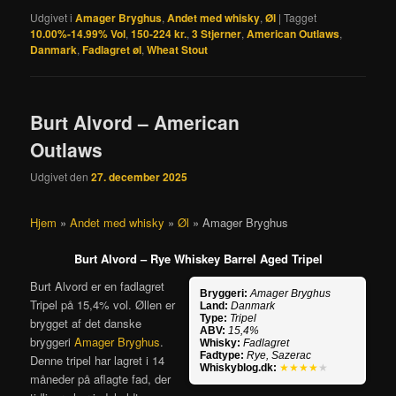
Udgivet i
Amager Bryghus
,
Andet med whisky
,
Øl
|
Tagget
10.00%-14.99% Vol
,
150-224 kr.
,
3 Stjerner
,
American Outlaws
,
Danmark
,
Fadlagret øl
,
Wheat Stout
Burt Alvord – American
Outlaws
Udgivet den
27. december 2025
Hjem
»
Andet med whisky
»
Øl
»
Amager Bryghus
Burt Alvord – Rye Whiskey Barrel Aged Tripel
Burt Alvord er en fadlagret
Bryggeri:
Amager Bryghus
Tripel på 15,4% vol. Øllen er
Land:
Danmark
Type:
Tripel
brygget af det danske
ABV:
15,4%
bryggeri
Amager Bryghus
.
Whisky:
Fadlagret
Fadtype:
Rye, Sazerac
Denne tripel har lagret i 14
Whiskyblog.dk:
★★★★
★
måneder på aflagte fad, der