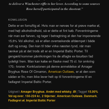
to deliver a Winchester riffle to her lover. According to some sources
Rose herself participated in the shootout.”
KONKLUSION
Dette er en fornuftig øl. Hvis man er nervøs for at prøve mørke øl,
med højt alkoholindhold, så er dette et fint køb. Forventningerne
når man ser farven, og tager i betragtning at den har imponerende
15,6% Vol alkohol, så er øllen overraskende afdæmpet i både
duft og smag. Den kan til tider virke næsten tynd, når man
tænker på at det trods alt er en Imperial Baltic Porter. Til
gengæld kommer påvirkningen fra de aflagte ex-bourbon fad
tydeligt frem. Man kan købe en flaske med 75 cl. for omkring
170,- kroner. Konklusionen på denne anmeldelse af Amager
Bryghus Rose Of Cimarron,
American Outlaws
, er at den som
sådan er fin, men ikke lever helt op til forventningerne til en
fadlagret Imperial Baltic Porter.
Udgivet i
Amager Bryghus
,
Andet med whisky
,
Øl
|
Tagget
15.00%
Vol og over
,
150-224 kr.
,
2 Stjerner
,
American Outlaws
,
Danmark
,
Fadlagret øl
,
Imperial Baltic Porter