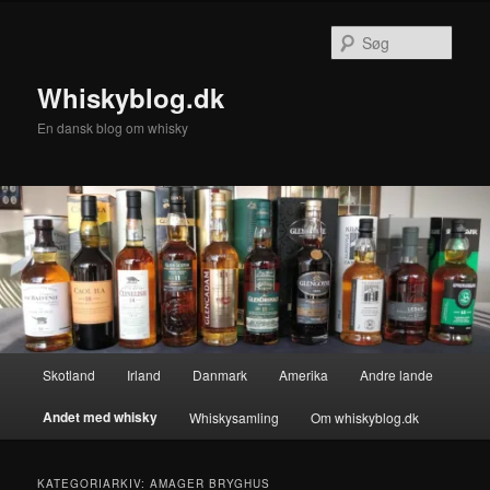
Fortsæt
Fortsæt
til
til
Søg
primært
sekundært
indhold
indhold
Whiskyblog.dk
En dansk blog om whisky
Hovedmenu
Skotland
Irland
Danmark
Amerika
Andre lande
Andet med whisky
Whiskysamling
Om whiskyblog.dk
KATEGORIARKIV:
AMAGER BRYGHUS