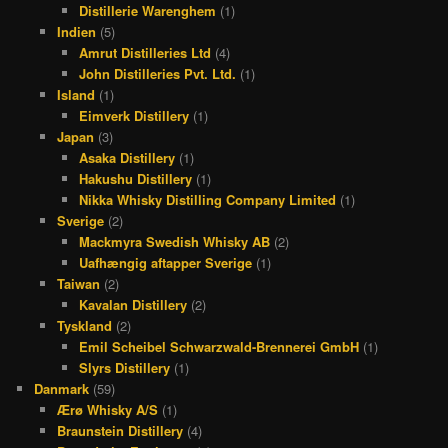
Distillerie Warenghem
(1)
Indien
(5)
Amrut Distilleries Ltd
(4)
John Distilleries Pvt. Ltd.
(1)
Island
(1)
Eimverk Distillery
(1)
Japan
(3)
Asaka Distillery
(1)
Hakushu Distillery
(1)
Nikka Whisky Distilling Company Limited
(1)
Sverige
(2)
Mackmyra Swedish Whisky AB
(2)
Uafhængig aftapper Sverige
(1)
Taiwan
(2)
Kavalan Distillery
(2)
Tyskland
(2)
Emil Scheibel Schwarzwald-Brennerei GmbH
(1)
Slyrs Distillery
(1)
Danmark
(59)
Ærø Whisky A/S
(1)
Braunstein Distillery
(4)