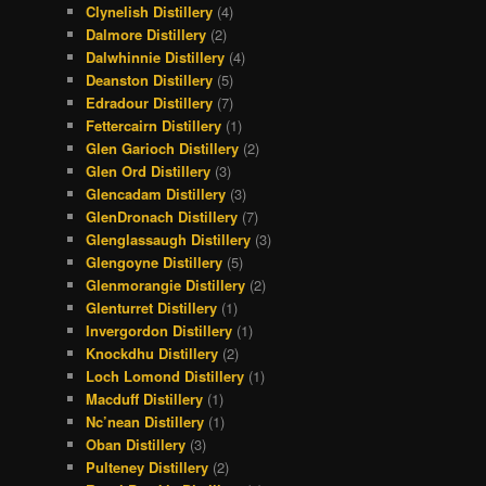
Clynelish Distillery
(4)
Dalmore Distillery
(2)
Dalwhinnie Distillery
(4)
Deanston Distillery
(5)
Edradour Distillery
(7)
Fettercairn Distillery
(1)
Glen Garioch Distillery
(2)
Glen Ord Distillery
(3)
Glencadam Distillery
(3)
GlenDronach Distillery
(7)
Glenglassaugh Distillery
(3)
Glengoyne Distillery
(5)
Glenmorangie Distillery
(2)
Glenturret Distillery
(1)
Invergordon Distillery
(1)
Knockdhu Distillery
(2)
Loch Lomond Distillery
(1)
Macduff Distillery
(1)
Nc’nean Distillery
(1)
Oban Distillery
(3)
Pulteney Distillery
(2)