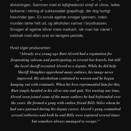
afslutningen. Sammen med et lejlighedsvist strejf af citrus, ledes
tankerne i retning af sukkersødet grapefrugt, der dog hurtigt
forsvinder igen. En smule egetræ smager igennem, inden
munden tørrer helt ud, og alkoholen varmer i brystkassen.
Smagen af egetræ bliver mere markant, når man har været i
selskab med øllen over en længere periode.
Hvad siger producenten:
“Already at a young age Burt Alvord had a reputation for
frequenting saloons and participating in several bar brawls, but still
the local sheriff recruited Alvord as a deputy. While he did help
Sheriff Slaughter apprehend many outlaws, his image never
improved. His alcoholism continued to worsen and he began
hanging out with criminals. When his boss reprimanded him for this,
Burt simply handed in his silver star and quit. Not wasting any time,
Alvord soon joined some of the many outlaws he had befriended over
the years. He formed a gang with outlaw friend Billy Stiles whom he
had once pursued during his deputy career. Alvord’s gang committed
several robberies and both he and Billy were captured several times
but somehow always managed to escape.”