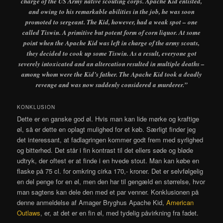
charge of the US Army native scouting corps. Apache Kid enlisted,
and owing to his remarkable abilities in the job, he was soon
promoted to sergeant. The Kid, however, had a weak spot – one
called Tiswin. A primitive but potent form of corn liquor. At some
point when the Apache Kid was left in charge of the army scouts,
they decided to cook up some Tiswin. As a result, everyone got
severely intoxicated and an altercation resulted in multiple deaths –
among whom were the Kid’s father. The Apache Kid took a deadly
revenge and was now suddenly considered a murderer.”
KONKLUSION
Dette er en ganske god øl. Hvis man kan lide mørke og kraftige
øl, så er dette en oplagt mulighed for et køb. Særligt finder jeg
det interessant, at fadlagringen kommer godt frem med syrlighed
og bitterhed. Det står i fin kontrast til det ellers søde og bløde
udtryk, der oftest er at finde i en hvede stout. Man kan købe en
flaske på 75 cl. for omkring cirka 170,- kroner. Det er selvfølgelig
en del penge for en øl, men den har til gengæld en størrelse, hvor
man sagtens kan dele den med et par venner. Konklusionen på
denne anmeldelse af Amager Bryghus Apache Kid,
American
Outlaws
, er, at det er en fin øl, med tydelig påvirkning fra fadet.