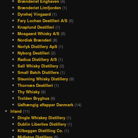
Brænderiet Enghaven
(4)
Brænderiet Limfjorden
(1)
Dyrehøj Vingaard
(1)
Fary Lochan Destilleri A/S
(5)
Knaplund Destilleri
(1)
Mosgaard Whisky A/S
(5)
Nordisk Brænderi
(8)
Norlyk Distillery ApS
(1)
Nyborg Destilleri
(2)
Radius Distillery A/S
(1)
Sall Whisky Distillery
(3)
Small Batch Distillers
(1)
Stauning Whisky Distillery
(9)
Thornæs Destilleri
(1)
Thy Whisky
(9)
Trolden Bryghus
(6)
Uafhængig aftapper Danmark
(14)
Irland
(11)
Dingle Whiskey Distillery
(1)
Dublin Liberties Distillery
(1)
Kilbeggan Distilling Co.
(1)
Midleton Distillery
(5)