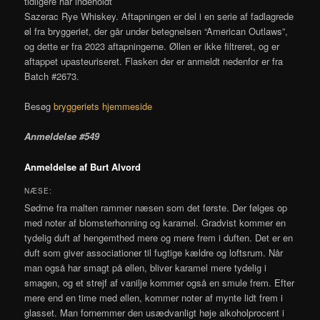
tidligere har indeholdt
Sazerac Rye Whiskey. Aftapningen er del i en serie af fadlagrede
øl fra bryggeriet, der går under betegnelsen “American Outlaws”,
og dette er fra 2023 aftapningerne. Øllen er ikke filtreret, og er
aftappet upasteuriseret. Flasken der er anmeldt nedenfor er fra
Batch #2673.
Besøg
bryggeriets hjemmeside
Anmeldelse #549
Anmeldelse af Burt Alvord
NÆSE:
Sødme fra malten rammer næsen som det første. Der følges op
med noter af blomsterhonning og karamel. Gradvist kommer en
tydelig duft af hengemthed mere og mere frem i duften. Det er en
duft som giver associationer til fugtige kældre og loftsrum. Når
man også har smagt på øllen, bliver karamel mere tydelig i
smagen, og et strejf af vanilje kommer også en smule frem. Efter
mere end en time med øllen, kommer noter af mynte lidt frem i
glasset. Man fornemmer den usædvanligt høje alkoholprocent i