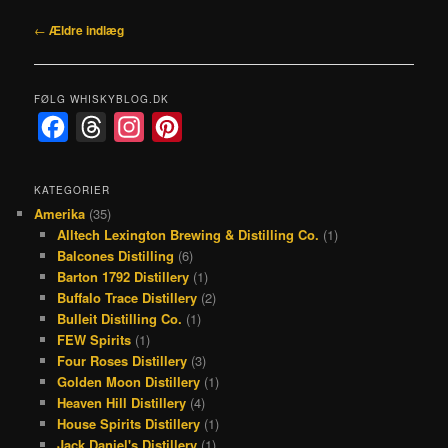
Indlægsnavigation
←
Ældre indlæg
FØLG WHISKYBLOG.DK
F
T
I
P
a
h
n
i
c
r
s
n
KATEGORIER
Amerika
(35)
e
e
t
t
Alltech Lexington Brewing & Distilling Co.
(1)
b
a
a
e
Balcones Distilling
(6)
o
d
g
r
Barton 1792 Distillery
(1)
Buffalo Trace Distillery
(2)
o
s
r
e
Bulleit Distilling Co.
(1)
k
a
s
FEW Spirits
(1)
Four Roses Distillery
(3)
m
t
Golden Moon Distillery
(1)
Heaven Hill Distillery
(4)
House Spirits Distillery
(1)
Jack Daniel's Distillery
(1)