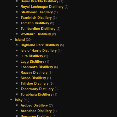
Royal Brackla Distillery
(1)
Royal Lochnagar Distillery
(2)
Strathearn Distillery
(1)
Teaninich Distillery
(3)
Tomatin Distillery
(2)
Tullibardine Distillery
(2)
Wolfburn Distillery
(2)
Island
(29)
Highland Park Distillery
(5)
Isle of Harris Distillery
(1)
Jura Distillery
(1)
Lagg Distillery
(1)
Lochranza Distillery
(6)
Raasay Distillery
(1)
Scapa Distillery
(1)
Talisker Distillery
(9)
Tobermory Distillery
(3)
Torabhaig Distillery
(1)
Islay
(62)
Ardbeg Distillery
(7)
Ardnahoe Distillery
(1)
Bowmore Distillery
(4)