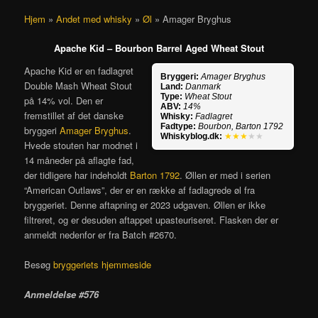
Hjem
»
Andet med whisky
»
Øl
»
Amager Bryghus
Apache Kid – Bourbon Barrel Aged Wheat Stout
Apache Kid er en fadlagret
Bryggeri:
Amager Bryghus
Double Mash Wheat Stout
Land:
Danmark
Type:
Wheat Stout
på 14% vol. Den er
ABV:
14%
fremstillet af det danske
Whisky:
Fadlagret
Fadtype:
Bourbon, Barton 1792
bryggeri
Amager Bryghus
.
Whiskyblog.dk:
★★★
★★
Hvede stouten har modnet i
14 måneder på aflagte fad,
der tidligere har indeholdt
Barton 1792
. Øllen er med i serien
“American Outlaws”, der er en række af fadlagrede øl fra
bryggeriet. Denne aftapning er 2023 udgaven. Øllen er ikke
filtreret, og er desuden aftappet upasteuriseret. Flasken der er
anmeldt nedenfor er fra Batch #2670.
Besøg
bryggeriets hjemmeside
Anmeldelse #576