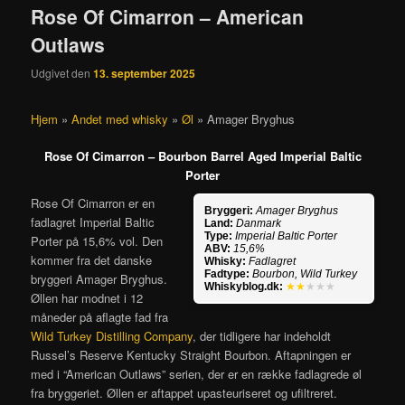
Rose Of Cimarron – American
Outlaws
Udgivet den
13. september 2025
Hjem
»
Andet med whisky
»
Øl
»
Amager Bryghus
Rose Of Cimarron – Bourbon Barrel Aged Imperial Baltic
Porter
Rose Of Cimarron er en
Bryggeri:
Amager Bryghus
fadlagret Imperial Baltic
Land:
Danmark
Type:
Imperial Baltic Porter
Porter på 15,6% vol. Den
ABV:
15,6%
kommer fra det danske
Whisky:
Fadlagret
Fadtype:
Bourbon, Wild Turkey
bryggeri Amager Bryghus.
Whiskyblog.dk:
★★
★★★
Øllen har modnet i 12
måneder på aflagte fad fra
Wild Turkey Distilling Company
, der tidligere har indeholdt
Russel’s Reserve Kentucky Straight Bourbon. Aftapningen er
med i “American Outlaws” serien, der er en række fadlagrede øl
fra bryggeriet. Øllen er aftappet upasteuriseret og ufiltreret.