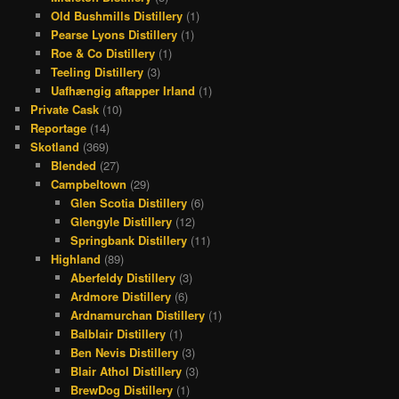
Old Bushmills Distillery
(1)
Pearse Lyons Distillery
(1)
Roe & Co Distillery
(1)
Teeling Distillery
(3)
Uafhængig aftapper Irland
(1)
Private Cask
(10)
Reportage
(14)
Skotland
(369)
Blended
(27)
Campbeltown
(29)
Glen Scotia Distillery
(6)
Glengyle Distillery
(12)
Springbank Distillery
(11)
Highland
(89)
Aberfeldy Distillery
(3)
Ardmore Distillery
(6)
Ardnamurchan Distillery
(1)
Balblair Distillery
(1)
Ben Nevis Distillery
(3)
Blair Athol Distillery
(3)
BrewDog Distillery
(1)