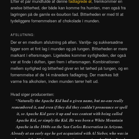
Efter et par mundfulde af denne
fadlagrede øl
, fremkommer en
anelse bitterhed, der både kan komme fra humlen, men også fra
lagringen på de gamle ex-bourbon fad. Bitterheden er med til at
tydeliggøre fornemmelsen af chokolade i munden.
AFSLUTNING:
Der er en medium afslutning på øllen. Vanilje- og sukkersødme
ligger som et fint lag i munden og på tungen. Bitterheden er mere
markant i eftersmagen. Ligeledes kommer syrligheden, der også
var at finde i duften, igen frem i eftersmagen. Kombinationen
mellem syrlighed og bitterhed giver en let tørhed på tungen, og en
fornemmelse af de 14 måneders fadlagring. Der mærkes lidt
varme fra alkoholen, inden munden tørrer helt ud.
Hvad siger producenten:
“Naturally the Apache Kid had a given name, but no-one really
remembered it, and even if they did they couldn’t pronounce or spell
it, so Apache Kid gave it up and was content with being called
Apache Kid, or simply the Kid. He was born a White Mountain
Apache in the 1860s on the San Carlos Reservation in Arizona.
Already at an early age he got acquainted with Al Sieber, who was in