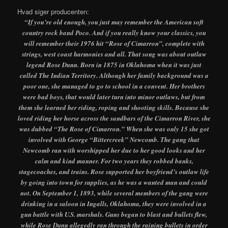
Hvad siger producenten:
“If you’re old enough, you just may remember the American soft
country rock band Poco. And if you really know your classics, you
will remember their 1976 hit “Rose of Cimarron”, complete with
strings, west coast harmonies and all. That song was about outlaw
legend Rose Dunn. Born in 1875 in Oklahoma when it was just
called The Indian Territory. Although her family background was a
poor one, she managed to go to school in a convent. Her brothers
were bad boys, that would later turn into minor outlaws, but from
them she learned her riding, roping and shooting skills. Because she
loved riding her horse across the sandbars of the Cimarron River, she
was dubbed “The Rose of Cimarron.” When she was only 15 she got
involved with George “Bittercreek” Newcomb. The gang that
Newcomb ran with worshipped her due to her good looks and her
calm and kind manner. For two years they robbed banks,
stagecoaches, and trains. Rose supported her boyfriend’s outlaw life
by going into town for supplies, as he was a wanted man and could
not. On September 1, 1893, while several members of the gang were
drinking in a saloon in Ingalls, Oklahoma, they were involved in a
gun battle with U.S. marshals. Guns began to blast and bullets flew,
while Rose Dunn allegedly ran through the raining bullets in order