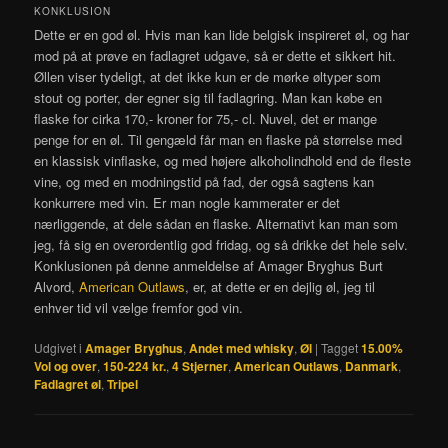
KONKLUSION
Dette er en god øl. Hvis man kan lide belgisk inspireret øl, og har
mod på at prøve en fadlagret udgave, så er dette et sikkert hit.
Øllen viser tydeligt, at det ikke kun er de mørke øltyper som
stout og porter, der egner sig til fadlagring. Man kan købe en
flaske for cirka 170,- kroner for 75,- cl. Nuvel, det er mange
penge for en øl. Til gengæld får man en flaske på størrelse med
en klassisk vinflaske, og med højere alkoholindhold end de fleste
vine, og med en modningstid på fad, der også sagtens kan
konkurrere med vin. Er man nogle kammerater er det
nærliggende, at dele sådan en flaske. Alternativt kan man som
jeg, få sig en overordentlig god fridag, og så drikke det hele selv.
Konklusionen på denne anmeldelse af Amager Bryghus Burt
Alvord,
American Outlaws
, er, at dette er en dejlig øl, jeg til
enhver tid vil vælge fremfor god vin.
Udgivet i
Amager Bryghus
,
Andet med whisky
,
Øl
|
Tagget
15.00%
Vol og over
,
150-224 kr.
,
4 Stjerner
,
American Outlaws
,
Danmark
,
Fadlagret øl
,
Tripel