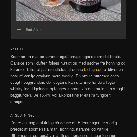
Burt Alvord
PALETTE:
Sødmen fra malten rammer også smagsløgene som det første.
Ganske som i duften følges hurtigt op med sødme fra honning og
karamel. Efter et par mundfulde af denne
fadlagrede øl
bliver en
note af vanilje gradvist mere tydelig. En smule bitterhed anes
svagt i baggrunden, der sagtens kan stamme fra de aflagte
whisky fad. Ligeledes opfanges momentvis en smule citrusfrugt i
baggrunden. De 15,4% vol alkohol tilføjer ekstra tyngde til
smagen.
AFSLUTNING:
Der er en lang afslutning på denne øl. Eftersmagen er stadig
præget af sødmen fra malt, honning, karamel og vanilje.
Bitterheden, der også var at finde i smagen, tiltager igennem