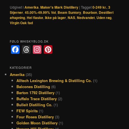
Udgivet i
Amerika
,
Maker's Mark Distillery
|
Tagget
0-249 kr.
,
3
Stjerner
,
45.00%-49.99% Vol
,
Beam Suntory
,
Bourbon
,
Destilleri
aftapning
,
Hel flaske
,
Ikke på lager
,
NAS
,
Nedvandet
,
Uden røg
,
Virgin Oak fad
FØLG WHISKYBLOG.DK
F
T
I
P
a
h
n
i
c
r
s
n
KATEGORIER
Amerika
(35)
e
e
t
t
Alltech Lexington Brewing & Distilling Co.
(1)
b
a
a
e
Balcones Distilling
(6)
o
d
g
r
Barton 1792 Distillery
(1)
Buffalo Trace Distillery
(2)
o
s
r
e
Bulleit Distilling Co.
(1)
k
a
s
FEW Spirits
(1)
Four Roses Distillery
(3)
m
t
Golden Moon Distillery
(1)
Heaven Hill Distillery
(4)