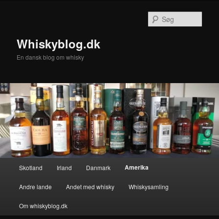
Fortsæt
Fortsæt
til
til
Søg
primært
sekundært
indhold
indhold
Whiskyblog.dk
En dansk blog om whisky
Hovedmenu
Amerika
Skotland
Irland
Danmark
Andre lande
Andet med whisky
Whiskysamling
Om whiskyblog.dk