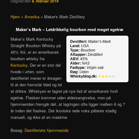
Udgivet den
8. februar 2019
Hjem
»
Amerika
»
Maker's Mark Distillery
Maker’s Mark – Letdrikkelig bourbon med meget egetræ
Maker’s Mark Kentucky
Destilleri:
Maker’s Mark
Straight Bourbon Whisky på
Land:
USA
Type:
Bourbon
45% Vol, er en amerikansk
Aftapper:
Destilleri
bourbon whisky fra
ABV:
45%
Alder:
NAS
Kentucky
. Der er en stor del
Fadtype:
Virgin oak
hvede i urten, som
Røg:
Uden
Whiskyblog.dk:
★★★
★★
destilleriet mener er årsagen
til at den fremstår blød og let
at drikke. Whiskyen er lagret på nye fad af amerikansk hvid
egetræ. Flasken kommer uden aldersangivelse, men på
hjemmesiden fremgår det, at lagringen ofte ligger mellem 6 og 7
år inden det flaskes. Det ikoniske røde voks påføres stadig
manuelt, og ikke af en maskine.
Besøg:
Destilleriets hjemmeside