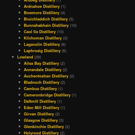
Ardnahoe Distillery
(1)
Bowmore Distillery
(4)
Bruichladdich Distillery
(5)
Bunnahabhain Distillery
(10)
Caol Ila Distillery
(10)
Kilchoman Distillery
(3)
Lagavulin Distillery
(6)
Laphroaig Distillery
(6)
Lowland
(29)
Ailsa Bay Distillery
(2)
Annandale Distillery
(2)
Auchentoshan Distillery
(2)
Bladnoch Distillery
(2)
Cambus Distillery
(1)
Cameronbridge Distillery
(1)
Daftmill Distillery
(1)
Eden Mill Distillery
(1)
Girvan Distillery
(2)
Glasgow Distillery
(3)
Glenkinchie Distillery
(2)
Holyrood Distillery
(2)