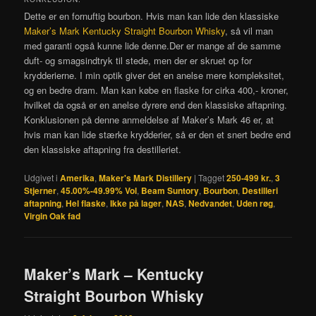
Dette er en fornuftig bourbon. Hvis man kan lide den klassiske
Maker’s Mark Kentucky Straight Bourbon Whisky
, så vil man
med garanti også kunne lide denne.Der er mange af de samme
duft- og smagsindtryk til stede, men der er skruet op for
krydderierne. I min optik giver det en anelse mere kompleksitet,
og en bedre dram. Man kan købe en flaske for cirka 400,- kroner,
hvilket da også er en anelse dyrere end den klassiske aftapning.
Konklusionen på denne anmeldelse af Maker’s Mark 46 er, at
hvis man kan lide stærke krydderier, så er den et snert bedre end
den klassiske aftapning fra destilleriet.
Udgivet i
Amerika
,
Maker's Mark Distillery
|
Tagget
250-499 kr.
,
3
Stjerner
,
45.00%-49.99% Vol
,
Beam Suntory
,
Bourbon
,
Destilleri
aftapning
,
Hel flaske
,
Ikke på lager
,
NAS
,
Nedvandet
,
Uden røg
,
Virgin Oak fad
Maker’s Mark – Kentucky
Straight Bourbon Whisky