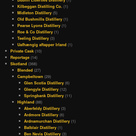
Kilbeggan Distilling Co.
(1)
Midleton Distillery
(5)
Old Bushmills Distillery
(1)
Pearse Lyons Distillery
(1)
Roe & Co Distillery
(1)
Teeling Distillery
(3)
Uafhængig aftapper Irland
(1)
Private Cask
(10)
Reportage
(14)
Skotland
(368)
Blended
(27)
Campbeltown
(29)
Glen Scotia Distillery
(6)
Glengyle Distillery
(12)
Springbank Distillery
(11)
Highland
(88)
Aberfeldy Distillery
(3)
Ardmore Distillery
(6)
Ardnamurchan Distillery
(1)
Balblair Distillery
(1)
Ben Nevis Distillery
(3)