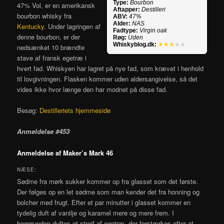
Type:
Bourbon
47% Vol, er en amerikansk
Aftapper:
Destilleri
bourbon whisky fra
ABV:
47%
Alder:
NAS
Kentucky
. Under lagringen af
Fadtype:
Virgin oak
denne bourbon, er der
Røg:
Uden
Whiskyblog.dk:
★★★
★★
nedsænket 10 brændte
stave af fransk egetræ i
hvert fad. Whiskyen har lagret på nye fad, som krævet i henhold
til lovgivningen. Flasken kommer uden aldersangivelse, så det
vides ikke hvor længe den har modnet på disse fad.
Besøg:
Destilleriets hjemmeside
Anmeldelse #453
Anmeldelse af Maker’s Mark 46
NÆSE:
Sødme fra mørk sukker kommer op fra glasset som det første.
Der følges op en let sødme som man kender det fra honning og
bolcher med frugt. Efter et par minutter i glasset kommer en
tydelig duft af vanilje og karamel mere og mere frem. I
baggrunden duftes et strejf af egetræ, der forstærkes efter at