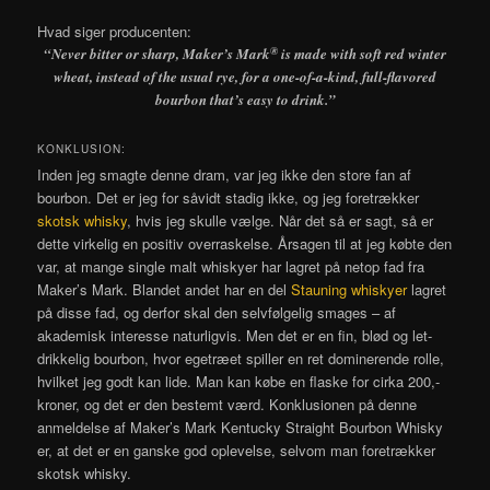
Hvad siger producenten:
®
“Never bitter or sharp, Maker’s Mark
is made with soft red winter
wheat, instead of the usual rye, for a one-of-a-kind, full-flavored
bourbon that’s easy to drink.”
KONKLUSION:
Inden jeg smagte denne dram, var jeg ikke den store fan af
bourbon. Det er jeg for såvidt stadig ikke, og jeg foretrækker
skotsk whisky
, hvis jeg skulle vælge. Når det så er sagt, så er
dette virkelig en positiv overraskelse. Årsagen til at jeg købte den
var, at mange single malt whiskyer har lagret på netop fad fra
Maker’s Mark. Blandet andet har en del
Stauning whiskyer
lagret
på disse fad, og derfor skal den selvfølgelig smages – af
akademisk interesse naturligvis. Men det er en fin, blød og let-
drikkelig bourbon, hvor egetræet spiller en ret dominerende rolle,
hvilket jeg godt kan lide. Man kan købe en flaske for cirka 200,-
kroner, og det er den bestemt værd. Konklusionen på denne
anmeldelse af Maker’s Mark Kentucky Straight Bourbon Whisky
er, at det er en ganske god oplevelse, selvom man foretrækker
skotsk whisky.