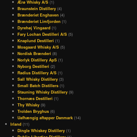
Ærø Whisky A/S
(1)
Braunstein Distillery
(4)
Brænderiet Enghaven
(4)
Brænderiet Limfjorden
(1)
Dyrehøj Vingaard
(1)
Fary Lochan Destilleri A/S
(5)
Knaplund Destilleri
(1)
Mosgaard Whisky A/S
(5)
Nordisk Brænderi
(8)
Norlyk Distillery ApS
(1)
Nyborg Destilleri
(2)
Radius Distillery A/S
(1)
Sall Whisky Distillery
(3)
Small Batch Distillers
(1)
Stauning Whisky Distillery
(9)
Thornæs Destilleri
(1)
Thy Whisky
(9)
Trolden Bryghus
(6)
Uafhængig aftapper Danmark
(14)
Irland
(11)
Dingle Whiskey Distillery
(1)
Dublin Liberties Distillery
(1)