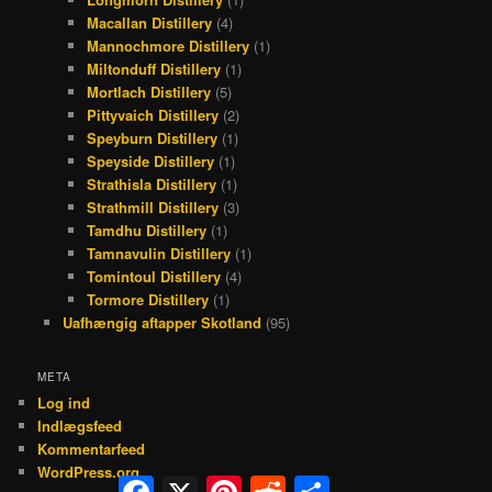
Macallan Distillery
(4)
Mannochmore Distillery
(1)
Miltonduff Distillery
(1)
Mortlach Distillery
(5)
Pittyvaich Distillery
(2)
Speyburn Distillery
(1)
Speyside Distillery
(1)
Strathisla Distillery
(1)
Strathmill Distillery
(3)
Tamdhu Distillery
(1)
Tamnavulin Distillery
(1)
Tomintoul Distillery
(4)
Tormore Distillery
(1)
Uafhængig aftapper Skotland
(95)
META
Log ind
Indlægsfeed
Kommentarfeed
WordPress.org
Facebook
X
Pinterest
Reddit
Share