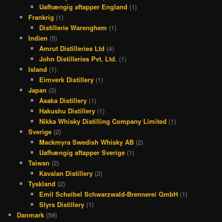
Uafhængig aftapper England
(1)
Frankrig
(1)
Distillerie Warenghem
(1)
Indien
(5)
Amrut Distilleries Ltd
(4)
John Distilleries Pvt. Ltd.
(1)
Island
(1)
Eimverk Distillery
(1)
Japan
(3)
Asaka Distillery
(1)
Hakushu Distillery
(1)
Nikka Whisky Distilling Company Limited
(1)
Sverige
(2)
Mackmyra Swedish Whisky AB
(2)
Uafhængig aftapper Sverige
(1)
Taiwan
(2)
Kavalan Distillery
(2)
Tyskland
(2)
Emil Scheibel Schwarzwald-Brennerei GmbH
(1)
Slyrs Distillery
(1)
Danmark
(59)