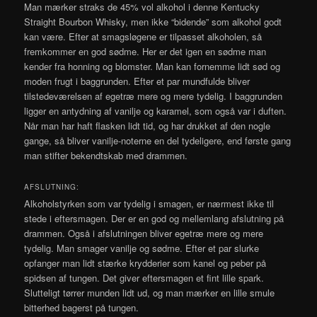
Man mærker straks de 45% vol alkohol i denne Kentucky
Straight Bourbon Whisky, men ikke “bidende” som alkohol godt
kan være. Efter at smagsløgene er tilpasset alkoholen, så
fremkommer en god sødme. Her er det igen en sødme man
kender fra honning og blomster. Man kan fornemme lidt sød og
moden frugt i baggrunden. Efter et par mundfulde bliver
tilstedeværelsen af egetræ mere og mere tydelig. I baggrunden
ligger en antydning af vanilje og karamel, som også var i duften.
Når man har haft flasken lidt tid, og har drukket af den nogle
gange, så bliver vanilje-noterne en del tydeligere, end første gang
man stifter bekendtskab med drammen.
AFSLUTNING:
Alkoholstyrken som var tydelig i smagen, er nærmest ikke til
stede i eftersmagen. Der er en god og mellemlang afslutning på
drammen. Også i afslutningen bliver egetræ mere og mere
tydelig. Man smager vanilje og sødme. Efter et par slurke
opfanger man lidt stærke krydderier som kanel og peber på
spidsen af tungen. Det giver eftersmagen et fint lille spark.
Slutteligt tørrer munden lidt ud, og man mærker en lille smule
bitterhed bagerst på tungen.