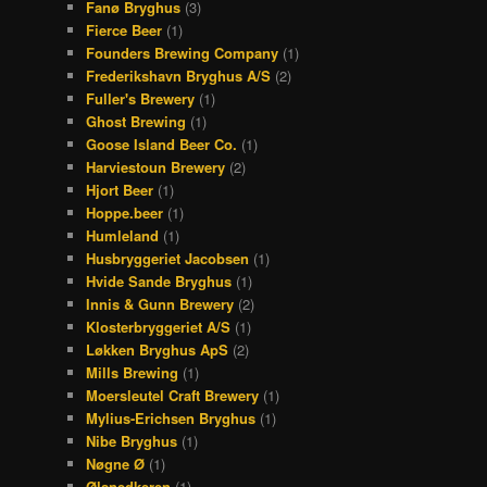
Fanø Bryghus
(3)
Fierce Beer
(1)
Founders Brewing Company
(1)
Frederikshavn Bryghus A/S
(2)
Fuller's Brewery
(1)
Ghost Brewing
(1)
Goose Island Beer Co.
(1)
Harviestoun Brewery
(2)
Hjort Beer
(1)
Hoppe.beer
(1)
Humleland
(1)
Husbryggeriet Jacobsen
(1)
Hvide Sande Bryghus
(1)
Innis & Gunn Brewery
(2)
Klosterbryggeriet A/S
(1)
Løkken Bryghus ApS
(2)
Mills Brewing
(1)
Moersleutel Craft Brewery
(1)
Mylius-Erichsen Bryghus
(1)
Nibe Bryghus
(1)
Nøgne Ø
(1)
Ølsnedkeren
(1)