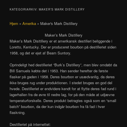
KATEGORIARKIV:
MAKER’S MARK DISTILLERY
Hjem
»
Amerika
»
Maker's Mark Distillery
Maker’s Mark Distillery
Maker’s Mark Disitillery er et amerikansk destilleri beliggende i
Loretto, Kentucky. Der er produceret bourbon på destilleriet siden
1958, og det er ejet af Beam Suntory.
Oprindeligt hed destilleriet “Burk’s Distillery”, men blev omdøbt da
Bill Samuels købte det i 1953. Han sender herefter de første
flasker på gaden i 1958. Deres bourbon er usædvanlig, da deres
ikke bruges rug under produktionen. I stedet bruges en god del
hvede. Destilleriet er endvidere kendt for at flytte deres fad rund i
lagerhallen fra de øvre til nedre lag, for på den måde at udjævne
temperaturforskelle. Deres produkt betragtes også som en “small
batch” bourbon, da der kun indgår bourbon fra få fad i hver
flaskning.
Destilleriet på internettet: