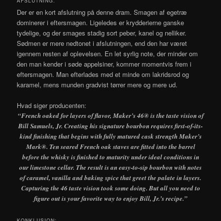
AFSLUTNING:
Der er en kort afslutning på denne dram. Smagen af egetræ
dominerer i eftersmagen. Ligeledes er krydderierne ganske
tydelige, og der smages stadig sort peber, kanel og nelliker.
Sødmen er mere nedtonet i afslutningen, end den har været
igennem resten af oplevelsen. En let syrlig note, der minder om
den man kender i søde appelsiner, kommer momentvis frem i
eftersmagen. Man efterlades med et minde om lakridsrod og
karamel, mens munden gradvist tørrer mere og mere ud.
Hvad siger producenten:
“French oaked for layers of flavor, Maker’s 46® is the taste vision of
Bill Samuels, Jr. Creating his signature bourbon requires first-of-its-
kind finishing that begins with fully matured cask strength Maker’s
Mark®. Ten seared French oak staves are fitted into the barrel
before the whisky is finished to maturity under ideal conditions in
our limestone cellar. The result is an easy-to-sip bourbon with notes
of caramel, vanilla and baking spice that greet the palate in layers.
Capturing the 46 taste vision took some doing. But all you need to
figure out is your favorite way to enjoy Bill, Jr.’s recipe.”
KONKLUSION: