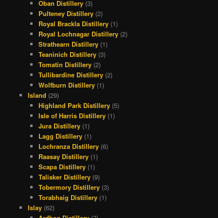
Oban Distillery
(3)
Pulteney Distillery
(2)
Royal Brackla Distillery
(1)
Royal Lochnagar Distillery
(2)
Strathearn Distillery
(1)
Teaninich Distillery
(3)
Tomatin Distillery
(2)
Tullibardine Distillery
(2)
Wolfburn Distillery
(1)
Island
(29)
Highland Park Distillery
(5)
Isle of Harris Distillery
(1)
Jura Distillery
(1)
Lagg Distillery
(1)
Lochranza Distillery
(6)
Raasay Distillery
(1)
Scapa Distillery
(1)
Talisker Distillery
(9)
Tobermory Distillery
(3)
Torabhaig Distillery
(1)
Islay
(62)
Ardbeg Distillery
(7)