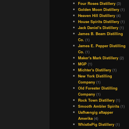
Four Roses Distillery
(3)
Golden Moon Distillery
(1)
Heaven Hill Distillery
(4)
House Spirits Distillery
(1)
Jack Daniel's Distillery
(1)
James B. Beam Distilling
Co.
(1)
James E. Pepper Distilling
Co.
(1)
Maker's Mark Distillery
(2)
MGP
(1)
Michter's Distillery
(1)
New York Distilling
Company
(1)
Old Forester Distilling
Company
(1)
Rock Town Distillery
(1)
Smooth Ambler Spirits
(1)
Uafhængig aftapper
Amerika
(4)
WhistlePig Distillery
(1)