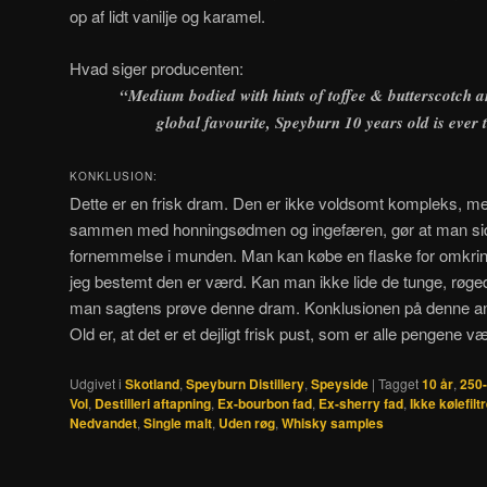
op af lidt vanilje og karamel.
Hvad siger producenten:
“
Medium bodied with hints of toffee & butterscotch an
global favourite, Speyburn 10 years old is ever 
KONKLUSION:
Dette er en frisk dram. Den er ikke voldsomt kompleks, me
sammen med honningsødmen og ingefæren, gør at man sidd
fornemmelse i munden. Man kan købe en flaske for omkring
jeg bestemt den er værd. Kan man ikke lide de tunge, røge
man sagtens prøve denne dram. Konklusionen på denne a
Old er, at det er et dejligt frisk pust, som er alle pengene v
Udgivet i
Skotland
,
Speyburn Distillery
,
Speyside
|
Tagget
10 år
,
250-
Vol
,
Destilleri aftapning
,
Ex-bourbon fad
,
Ex-sherry fad
,
Ikke kølefilt
Nedvandet
,
Single malt
,
Uden røg
,
Whisky samples