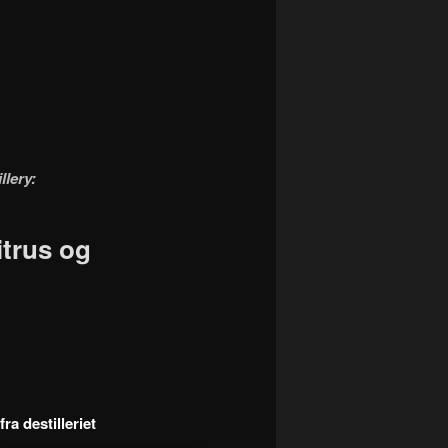
llery:
itrus og
ra destilleriet