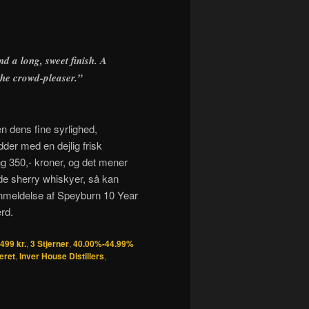
d a long, sweet finish. A
the crowd-pleaser.”
n dens fine syrlighed,
er med en dejlig frisk
 350,- kroner, og det mener
de sherry whiskyer, så kan
nmeldelse af Speyburn 10 Year
ærd.
499 kr.
,
3 Stjerner
,
40.00%-44.99%
reret
,
Inver House Distillers
,