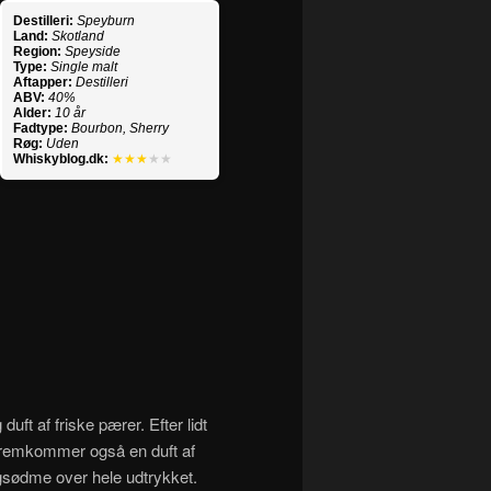
Destilleri:
Speyburn
Land:
Skotland
Region:
Speyside
Type:
Single malt
Aftapper:
Destilleri
ABV:
40%
Alder:
10 år
Fadtype:
Bourbon, Sherry
Røg:
Uden
Whiskyblog.dk:
★★★
★★
duft af friske pærer. Efter lidt
er fremkommer også en duft af
ingsødme over hele udtrykket.