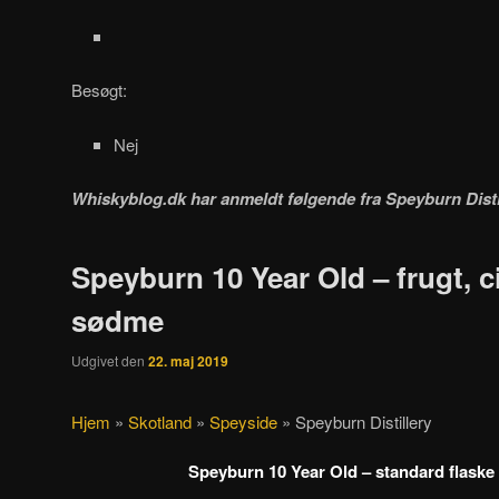
Besøgt:
Nej
Whiskyblog.dk har anmeldt følgende fra
Speyburn Disti
Speyburn 10 Year Old – frugt, c
sødme
Udgivet den
22. maj 2019
Hjem
»
Skotland
»
Speyside
»
Speyburn Distillery
Speyburn 10 Year Old – standard flaske f