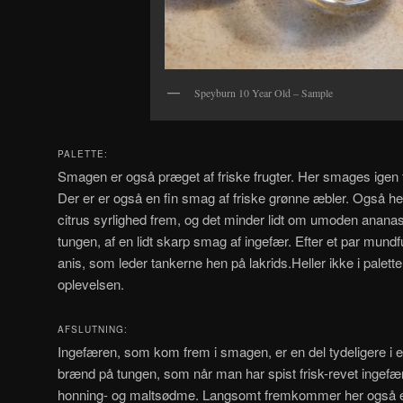
Speyburn 10 Year Old – Sample
PALETTE:
Smagen er også præget af friske frugter. Her smages igen
Der er er også en fin smag af friske grønne æbler. Også h
citrus syrlighed frem, og det minder lidt om umoden anana
tungen, af en lidt skarp smag af ingefær. Efter et par mu
anis, som leder tankerne hen på lakrids.Heller ikke i palett
oplevelsen.
AFSLUTNING:
Ingefæren, som kom frem i smagen, er en del tydeligere i e
brænd på tungen, som når man har spist frisk-revet ingefær. 
honning- og maltsødme. Langsomt fremkommer her også en n