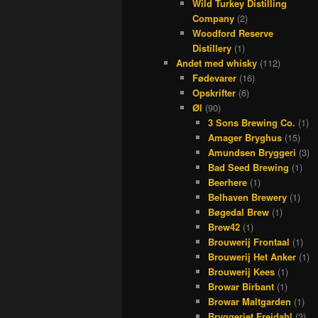
Wild Turkey Distilling
Company
(2)
Woodford Reserve
Distillery
(1)
Andet med whisky
(112)
Fødevarer
(16)
Opskrifter
(6)
Øl
(90)
3 Sons Brewing Co.
(1)
Amager Bryghus
(15)
Amundsen Bryggeri
(3)
Bad Seed Brewing
(1)
Beerhere
(1)
Belhaven Brewery
(1)
Bøgedal Brew
(1)
Brew42
(1)
Brouwerij Frontaal
(1)
Brouwerij Het Anker
(1)
Brouwerij Kees
(1)
Browar Birbant
(1)
Browar Maltgarden
(1)
Bryggeriet Frejdahl
(3)