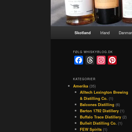
Hovedmenu
Skotland
Irland
Danmar
FØLG WHISKYBLOG.DK
F
T
I
P
a
h
n
i
c
r
s
n
KATEGORIER
Amerika
(35)
e
e
t
t
Alltech Lexington Brewing
b
a
a
e
& Distilling Co.
(1)
o
d
g
r
Balcones Distilling
(6)
Barton 1792 Distillery
(1)
o
s
r
e
Buffalo Trace Distillery
(2)
k
a
s
Bulleit Distilling Co.
(1)
FEW Spirits
(1)
m
t