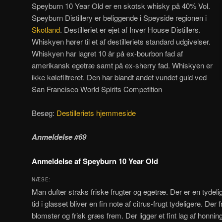
Speyburn 10 Year Old er en skotsk whisky på 40% Vol.
Speyburn Distillery er beliggende i Speyside regionen i
Skotland
. Destilleriet er ejet af Inver House Distillers.
Whiskyen hører til et af destilleriets standard udgivelser.
Whiskyen har lagret 10 år på ex-bourbon fad af
amerikansk egetræ samt på ex-sherry fad. Whiskyen er
ikke kølefiltreret. Den har blandt andet vundet guld ved
San Francisco World Spirits Competition
Besøg:
Destilleriets hjemmeside
Anmeldelse #69
Anmeldelse af Speyburn 10 Year Old
NÆSE:
Man dufter straks friske frugter og egetræ. Der er en tydelig 
tid i glasset bliver en fin note af citrus-frugt tydeligere. D
blomster og frisk græs frem. Der ligger et fint lag af honn