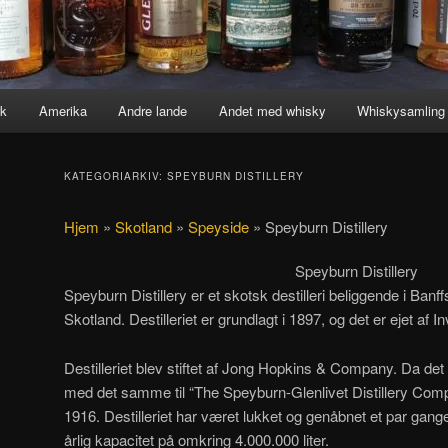
k
Amerika
Andre lande
Andet med whisky
Whiskysamling
KATEGORIARKIV:
SPEYBURN DISTILLERY
Hjem
»
Skotland
»
Speyside
»
Speyburn Distillery
Speyburn Distillery
Speyburn Distillery er et skotsk destilleri beliggende i Banff
Skotland. Destilleriet er grundlagt i 1897, og det er ejet af I
Destilleriet blev stiftet af Jong Hopkins & Company. Da det
med det samme til “The Speyburn-Glenlivet Distillery Compa
1916. Destilleriet har været lukket og genåbnet et par gange
årlig kapacitet på omkring 4.000.000 liter.