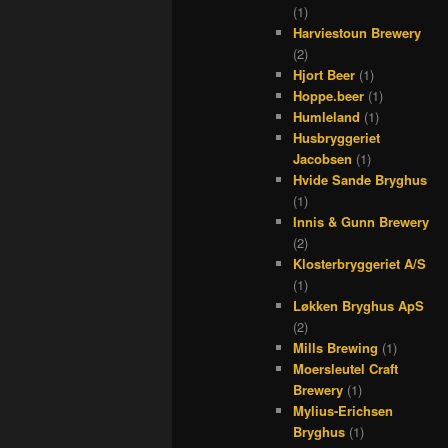
(1)
Harviestoun Brewery
(2)
Hjort Beer
(1)
Hoppe.beer
(1)
Humleland
(1)
Husbryggeriet
Jacobsen
(1)
Hvide Sande Bryghus
(1)
Innis & Gunn Brewery
(2)
Klosterbryggeriet A/S
(1)
Løkken Bryghus ApS
(2)
Mills Brewing
(1)
Moersleutel Craft
Brewery
(1)
Mylius-Erichsen
Bryghus
(1)