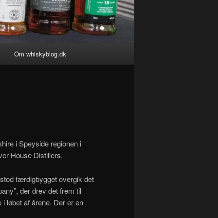
Om whiskyblog.dk
shire i Speyside regionen i
nver House Distillers.
 stod færdigbygget overgik det
ny”, der drev det frem til
 i løbet af årene. Der er en