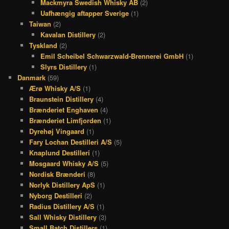
Mackmyra Swedish Whisky AB
(2)
Uafhængig aftapper Sverige
(1)
Taiwan
(2)
Kavalan Distillery
(2)
Tyskland
(2)
Emil Scheibel Schwarzwald-Brennerei GmbH
(1)
Slyrs Distillery
(1)
Danmark
(59)
Ærø Whisky A/S
(1)
Braunstein Distillery
(4)
Brænderiet Enghaven
(4)
Brænderiet Limfjorden
(1)
Dyrehøj Vingaard
(1)
Fary Lochan Destilleri A/S
(5)
Knaplund Destilleri
(1)
Mosgaard Whisky A/S
(5)
Nordisk Brænderi
(8)
Norlyk Distillery ApS
(1)
Nyborg Destilleri
(2)
Radius Distillery A/S
(1)
Sall Whisky Distillery
(3)
Small Batch Distillers
(1)