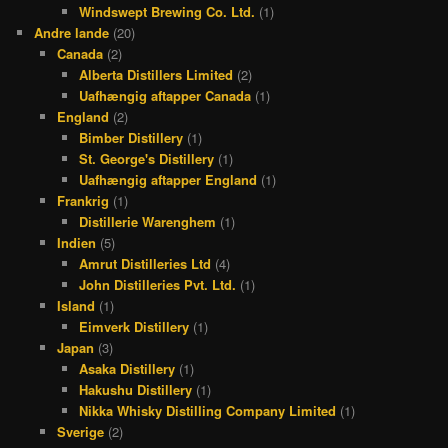
Windswept Brewing Co. Ltd.
(1)
Andre lande
(20)
Canada
(2)
Alberta Distillers Limited
(2)
Uafhængig aftapper Canada
(1)
England
(2)
Bimber Distillery
(1)
St. George's Distillery
(1)
Uafhængig aftapper England
(1)
Frankrig
(1)
Distillerie Warenghem
(1)
Indien
(5)
Amrut Distilleries Ltd
(4)
John Distilleries Pvt. Ltd.
(1)
Island
(1)
Eimverk Distillery
(1)
Japan
(3)
Asaka Distillery
(1)
Hakushu Distillery
(1)
Nikka Whisky Distilling Company Limited
(1)
Sverige
(2)