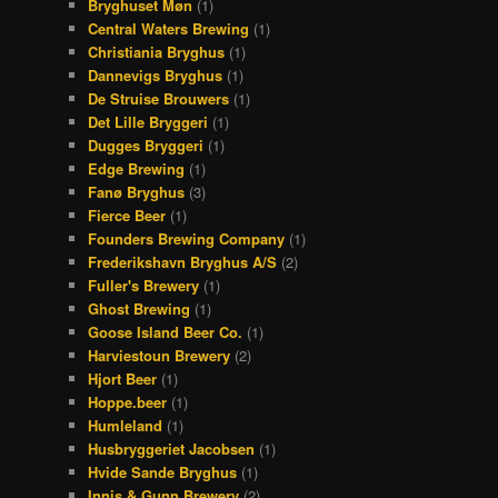
Bryghuset Møn
(1)
Central Waters Brewing
(1)
Christiania Bryghus
(1)
Dannevigs Bryghus
(1)
De Struise Brouwers
(1)
Det Lille Bryggeri
(1)
Dugges Bryggeri
(1)
Edge Brewing
(1)
Fanø Bryghus
(3)
Fierce Beer
(1)
Founders Brewing Company
(1)
Frederikshavn Bryghus A/S
(2)
Fuller's Brewery
(1)
Ghost Brewing
(1)
Goose Island Beer Co.
(1)
Harviestoun Brewery
(2)
Hjort Beer
(1)
Hoppe.beer
(1)
Humleland
(1)
Husbryggeriet Jacobsen
(1)
Hvide Sande Bryghus
(1)
Innis & Gunn Brewery
(2)