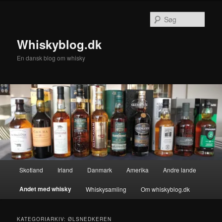
Fortsæt
Fortsæt
til
til
Søg
primært
sekundært
indhold
indhold
Whiskyblog.dk
En dansk blog om whisky
Hovedmenu
Skotland
Irland
Danmark
Amerika
Andre lande
Andet med whisky
Whiskysamling
Om whiskyblog.dk
KATEGORIARKIV:
ØLSNEDKEREN