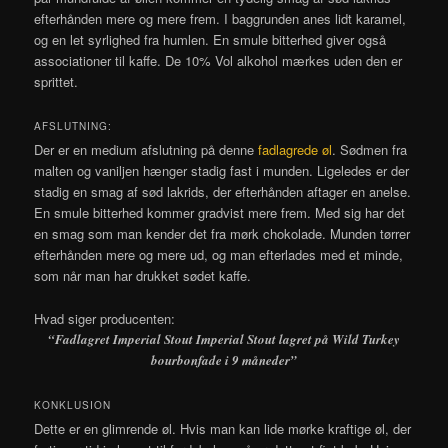
efterhånden mere og mere frem. I baggrunden anes lidt karamel,
og en let syrlighed fra humlen. En smule bitterhed giver også
associationer til kaffe. De 10% Vol alkohol mærkes uden den er
sprittet.
AFSLUTNING:
Der er en medium afslutning på denne
fadlagrede øl
. Sødmen fra
malten og vaniljen hænger stadig fast i munden. Ligeledes er der
stadig en smag af sød lakrids, der efterhånden aftager en anelse.
En smule bitterhed kommer gradvist mere frem. Med sig har det
en smag som man kender det fra mørk chokolade. Munden tørrer
efterhånden mere og mere ud, og man efterlades med et minde,
som når man har drukket sødet kaffe.
Hvad siger producenten:
“
Fadlagret Imperial Stout Imperial Stout lagret på Wild Turkey
bourbonfade i 9 måneder”
KONKLUSION
Dette er en glimrende øl. Hvis man kan lide mørke kraftige øl, der