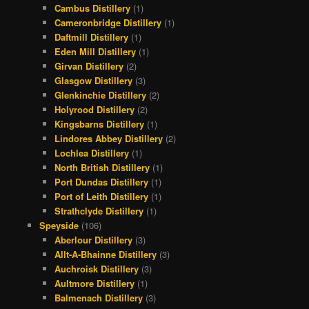
Cambus Distillery
(1)
Cameronbridge Distillery
(1)
Daftmill Distillery
(1)
Eden Mill Distillery
(1)
Girvan Distillery
(2)
Glasgow Distillery
(3)
Glenkinchie Distillery
(2)
Holyrood Distillery
(2)
Kingsbarns Distillery
(1)
Lindores Abbey Distillery
(2)
Lochlea Distillery
(1)
North British Distillery
(1)
Port Dundas Distillery
(1)
Port of Leith Distillery
(1)
Strathclyde Distillery
(1)
Speyside
(106)
Aberlour Distillery
(3)
Allt-A-Bhainne Distillery
(3)
Auchroisk Distillery
(3)
Aultmore Distillery
(1)
Balmenach Distillery
(3)