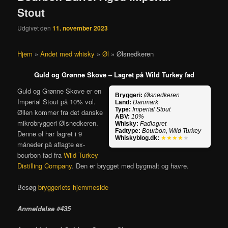
Stout
Udgivet den
11. november 2023
Hjem
»
Andet med whisky
»
Øl
»
Ølsnedkeren
Guld og Grønne Skove – Lagret på Wild Turkey fad
Guld og Grønne Skove er en
Bryggeri:
Ølsnedkeren
Imperial Stout på 10% vol.
Land:
Danmark
Type:
Imperial Stout
Øllen kommer fra det danske
ABV:
10%
mikrobryggeri Ølsnedkeren.
Whisky:
Fadlagret
Fadtype:
Bourbon, Wild Turkey
Denne øl har lagret i 9
Whiskyblog.dk:
★★★★
★
måneder på aflagte ex-
bourbon fad fra
Wild Turkey
Distilling Company
. Den er brygget med bygmalt og havre.
Besøg
bryggeriets hjemmeside
Anmeldelse #435