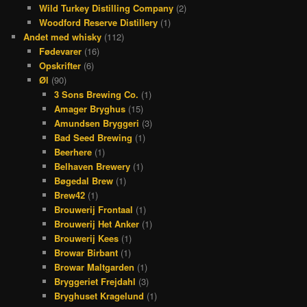
Wild Turkey Distilling Company
(2)
Woodford Reserve Distillery
(1)
Andet med whisky
(112)
Fødevarer
(16)
Opskrifter
(6)
Øl
(90)
3 Sons Brewing Co.
(1)
Amager Bryghus
(15)
Amundsen Bryggeri
(3)
Bad Seed Brewing
(1)
Beerhere
(1)
Belhaven Brewery
(1)
Bøgedal Brew
(1)
Brew42
(1)
Brouwerij Frontaal
(1)
Brouwerij Het Anker
(1)
Brouwerij Kees
(1)
Browar Birbant
(1)
Browar Maltgarden
(1)
Bryggeriet Frejdahl
(3)
Bryghuset Kragelund
(1)