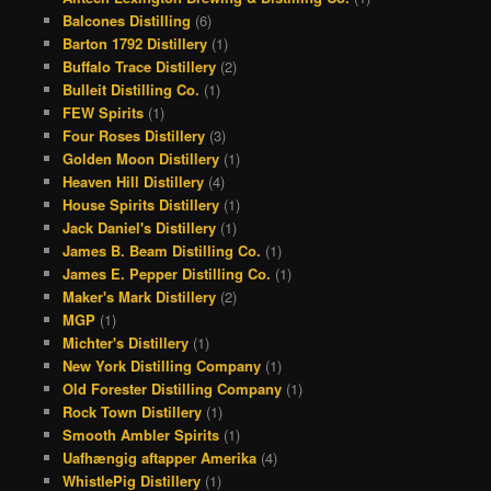
b
a
a
e
Balcones Distilling
(6)
o
d
g
r
Barton 1792 Distillery
(1)
Buffalo Trace Distillery
(2)
o
s
r
e
Bulleit Distilling Co.
(1)
k
a
s
FEW Spirits
(1)
Four Roses Distillery
(3)
m
t
Golden Moon Distillery
(1)
Heaven Hill Distillery
(4)
House Spirits Distillery
(1)
Jack Daniel's Distillery
(1)
James B. Beam Distilling Co.
(1)
James E. Pepper Distilling Co.
(1)
Maker's Mark Distillery
(2)
MGP
(1)
Michter's Distillery
(1)
New York Distilling Company
(1)
Old Forester Distilling Company
(1)
Rock Town Distillery
(1)
Smooth Ambler Spirits
(1)
Uafhængig aftapper Amerika
(4)
WhistlePig Distillery
(1)