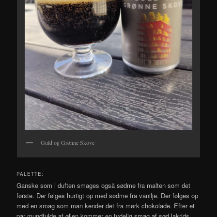
Guld og Grønne Skove
PALETTE:
Ganske som i duften smages også sødme fra malten som det
første. Der følges hurtigt op med sødme fra vanilje. Der følges op
med en smag som man kender det fra mørk chokolade. Efter et
par mundfulde af øllen kommer en tydelig smag af sød lakrids