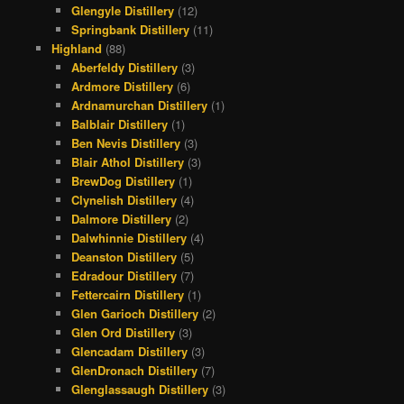
Glengyle Distillery
(12)
Springbank Distillery
(11)
Highland
(88)
Aberfeldy Distillery
(3)
Ardmore Distillery
(6)
Ardnamurchan Distillery
(1)
Balblair Distillery
(1)
Ben Nevis Distillery
(3)
Blair Athol Distillery
(3)
BrewDog Distillery
(1)
Clynelish Distillery
(4)
Dalmore Distillery
(2)
Dalwhinnie Distillery
(4)
Deanston Distillery
(5)
Edradour Distillery
(7)
Fettercairn Distillery
(1)
Glen Garioch Distillery
(2)
Glen Ord Distillery
(3)
Glencadam Distillery
(3)
GlenDronach Distillery
(7)
Glenglassaugh Distillery
(3)