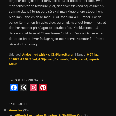
fortjener tid i glasset til fordybelse, så er dette et fint køb. Hvis
man forventer en letdrikkelig øl, der giver friskhed og læsker en
sommerdag på terrassen, så skal man kigge andre steder hen.
Man kan købe en dåse med 33 cl. for cirka 40,- kroner. For de
penge får man en fin oplevelse, og en øl, hvor det fornemmes, at
den har modnet på aflagte ex-bourbon fad. Konklusionen på
denne anmeldelse af Ølsnedkeren Guld og Grønne Skove er, at
det er en fin øl, hvor fadlagringen momentvis kommer fint frem i
både duft og smag.
Udgivet i
Andet med whisky
,
Øl
,
Ølsnedkeren
|
Tagget
0-74 kr.
,
10.00%-14.99% Vol
,
4 Stjerner
,
Danmark
,
Fadlagret øl
,
Imperial
Stout
FØLG WHISKYBLOG.DK
F
T
I
P
a
h
n
i
c
r
s
n
KATEGORIER
Amerika
(35)
e
e
t
t
Alltech Lexington Brewing & Distilling Co.
(1)