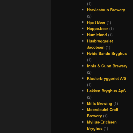
(1)
Harviestoun Brewery
(2)
Hjort Beer
(1)
Hoppe.beer
(1)
Humleland
(1)
Husbryggeriet
Jacobsen
(1)
Hvide Sande Bryghus
(1)
Innis & Gunn Brewery
(2)
Klosterbryggeriet A/S
(1)
Løkken Bryghus ApS
(2)
Mills Brewing
(1)
Moersleutel Craft
Brewery
(1)
Mylius-Erichsen
Bryghus
(1)