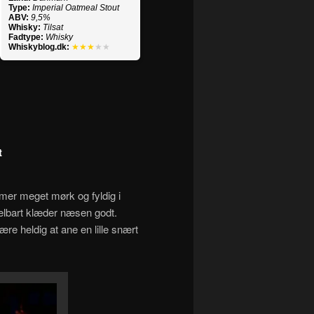
Type:
Imperial Oatmeal Stout
ABV:
9,5%
Whisky:
Tilsat
Fadtype:
Whisky
Whiskyblog.dk:
★★★
★★
t
mmer meget mørk og fyldig i
elbart klæder næsen godt.
re heldig at ane en lille snært