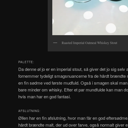
Raasted Imperial Oatmeal Whiskey Stout
PALETTE:
Da denne øl jo er en imperial stout, så giver det jo sig sel
fornemmer tydeligt smagsnuancerne fra de hårdt brændte ma
en fin sødme ved første mudfuld. Også i smagen skal man l
bare minder om whisky. Efter et par mundfulde kan man d
hvis man har en god fantasi.
AFSLUTNING:
Øllen har en fin afslutning, hvor man får en god eftersødme. 
hårdt brændte malt, der ud over farve, også normalt giver 