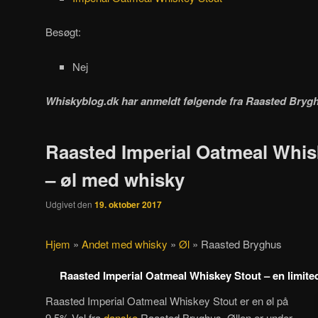
Besøgt:
Nej
Whiskyblog.dk har anmeldt følgende fra
Raasted Bryg
Raasted Imperial Oatmeal Whis
– øl med whisky
Udgivet den
19. oktober 2017
Hjem
»
Andet med whisky
»
Øl
»
Raasted Bryghus
Raasted Imperial Oatmeal Whiskey Stout – en limited
Raasted Imperial Oatmeal Whiskey Stout er en øl på
9,5% Vol fra
danske
Raasted Bryghus. Øllen er under