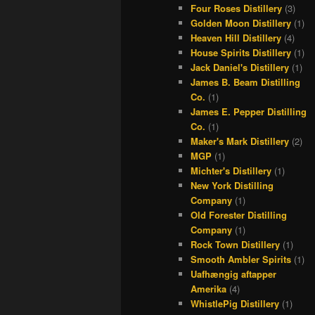
Four Roses Distillery
(3)
Golden Moon Distillery
(1)
Heaven Hill Distillery
(4)
House Spirits Distillery
(1)
Jack Daniel's Distillery
(1)
James B. Beam Distilling
Co.
(1)
James E. Pepper Distilling
Co.
(1)
Maker's Mark Distillery
(2)
MGP
(1)
Michter's Distillery
(1)
New York Distilling
Company
(1)
Old Forester Distilling
Company
(1)
Rock Town Distillery
(1)
Smooth Ambler Spirits
(1)
Uafhængig aftapper
Amerika
(4)
WhistlePig Distillery
(1)