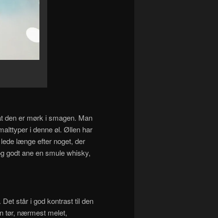
v at den er mørk i smagen. Man
lttyper i denne øl. Øllen har
ede længe efter noget, der
og godt ane en smule whisky,
Det står i god kontrast til den
en tør, nærmest melet,