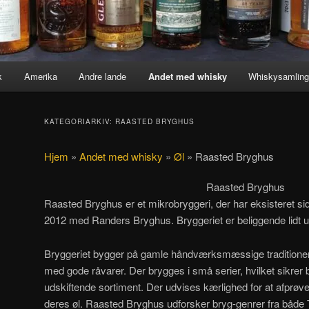
k
Amerika
Andre lande
Andet med whisky
Whiskysamlin
KATEGORIARKIV:
RAASTED BRYGHUS
Hjem
»
Andet med whisky
»
Øl
»
Raasted Bryghus
Raasted Bryghus
Raasted Bryghus er et mikrobryggeri, der har eksisteret si
2012 med Randers Bryghus. Bryggeriet er beliggende lidt 
Bryggeriet bygger på gamle håndværksmæssige traditioner.
med gode råvarer. Der brygges i små serier, hvilket sikrer 
udskiftende sortiment. Der udvises kærlighed for at afprø
deres øl. Raasted Bryghus udforsker bryg-genrer fra både 