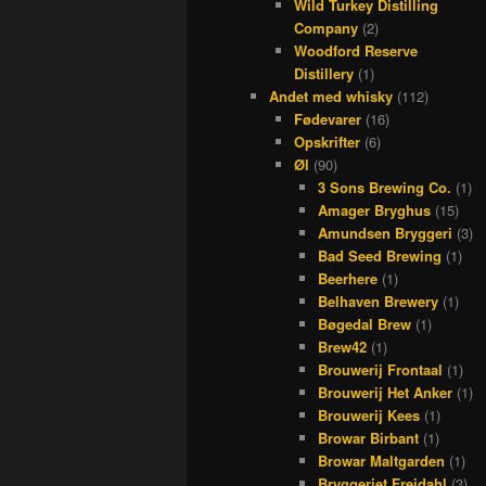
Wild Turkey Distilling
Company
(2)
Woodford Reserve
Distillery
(1)
Andet med whisky
(112)
Fødevarer
(16)
Opskrifter
(6)
Øl
(90)
3 Sons Brewing Co.
(1)
Amager Bryghus
(15)
Amundsen Bryggeri
(3)
Bad Seed Brewing
(1)
Beerhere
(1)
Belhaven Brewery
(1)
Bøgedal Brew
(1)
Brew42
(1)
Brouwerij Frontaal
(1)
Brouwerij Het Anker
(1)
Brouwerij Kees
(1)
Browar Birbant
(1)
Browar Maltgarden
(1)
Bryggeriet Frejdahl
(3)