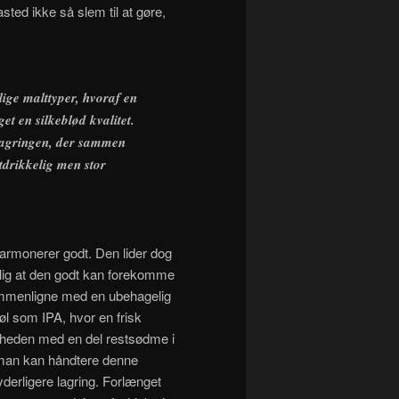
ted ikke så slem til at gøre,
lige malttyper, hvoraf en
et en silkeblød kvalitet.
 lagringen, der sammen
tdrikkelig men stor
harmonerer godt. Den lider dog
lig at den godt kan forekomme
ammenligne med en ubehagelig
øl som IPA, hvor en frisk
rheden med en del restsødme i
e man kan håndtere denne
derligere lagring. Forlænget