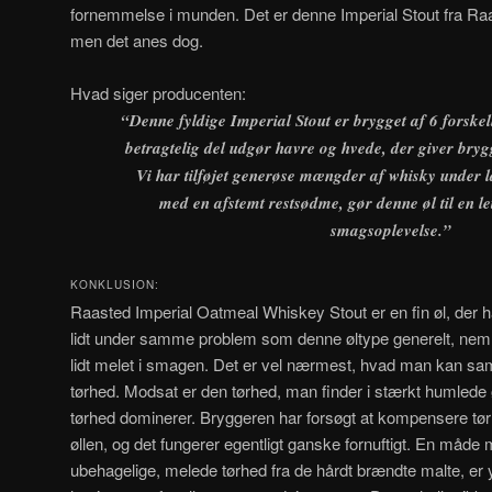
fornemmelse i munden. Det er denne Imperial Stout fra Raas
men det anes dog.
Hvad siger producenten:
“Denne fyldige Imperial Stout er brygget af 6 forskel
betragtelig del udgør havre og hvede, der giver brygg
Vi har tilføjet generøse mængder af whisky under
med en afstemt restsødme, gør denne øl til en le
smagsoplevelse.”
KONKLUSION:
Raasted Imperial Oatmeal Whiskey Stout er en fin øl, der 
lidt under samme problem som denne øltype generelt, nem
lidt melet i smagen. Det er vel nærmest, hvad man kan s
tørhed. Modsat er den tørhed, man finder i stærkt humlede 
tørhed dominerer. Bryggeren har forsøgt at kompensere tø
øllen, og det fungerer egentligt ganske fornuftigt. En måd
ubehagelige, melede tørhed fra de hårdt brændte malte, er y