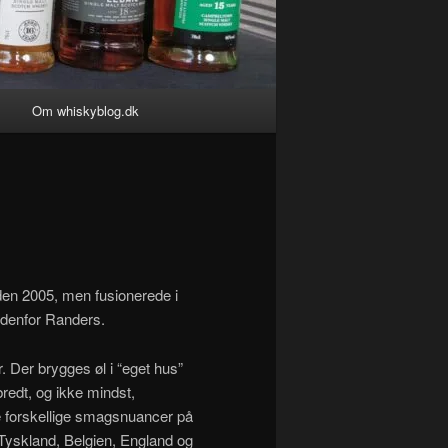
g
Om whiskyblog.dk
den 2005, men fusionerede i
udenfor Randers.
 Der brygges øl i “eget hus”
bredt, og ikke mindst,
ve forskellige smagsnuancer på
Tyskland, Belgien, England og