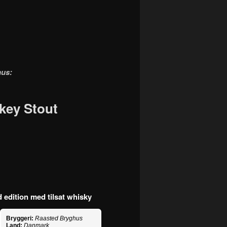
hus:
key Stout
 edition med tilsat whisky
Bryggeri:
Raasted Bryghus
Land:
Danmark