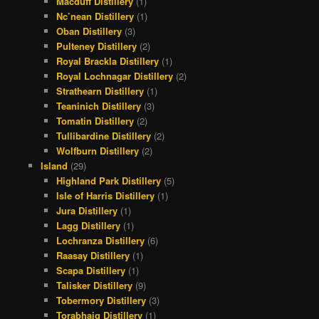
Macduff Distillery
(1)
Nc’nean Distillery
(1)
Oban Distillery
(3)
Pulteney Distillery
(2)
Royal Brackla Distillery
(1)
Royal Lochnagar Distillery
(2)
Strathearn Distillery
(1)
Teaninich Distillery
(3)
Tomatin Distillery
(2)
Tullibardine Distillery
(2)
Wolfburn Distillery
(2)
Island
(29)
Highland Park Distillery
(5)
Isle of Harris Distillery
(1)
Jura Distillery
(1)
Lagg Distillery
(1)
Lochranza Distillery
(6)
Raasay Distillery
(1)
Scapa Distillery
(1)
Talisker Distillery
(9)
Tobermory Distillery
(3)
Torabhaig Distillery
(1)