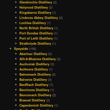
Glenkinchie Distillery
(2)
Holyrood Distillery
(2)
Kingsbarns Distillery
(1)
Lindores Abbey Distillery
(2)
Lochlea Distillery
(1)
North British Distillery
(1)
Port Dundas Distillery
(1)
Port of Leith Distillery
(1)
Strathclyde Distillery
(1)
Speyside
(106)
Aberlour Distillery
(3)
Allt-A-Bhainne Distillery
(3)
Auchroisk Distillery
(3)
Aultmore Distillery
(1)
Balmenach Distillery
(3)
Balvenie Distillery
(3)
BenRiach Distillery
(7)
Benrinnes Distillery
(1)
Benromach Distillery
(2)
Braeval Distillery
(2)
Caperdonich Distillery
(1)