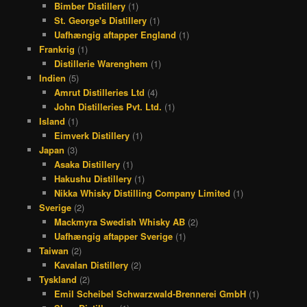
Bimber Distillery
(1)
St. George's Distillery
(1)
Uafhængig aftapper England
(1)
Frankrig
(1)
Distillerie Warenghem
(1)
Indien
(5)
Amrut Distilleries Ltd
(4)
John Distilleries Pvt. Ltd.
(1)
Island
(1)
Eimverk Distillery
(1)
Japan
(3)
Asaka Distillery
(1)
Hakushu Distillery
(1)
Nikka Whisky Distilling Company Limited
(1)
Sverige
(2)
Mackmyra Swedish Whisky AB
(2)
Uafhængig aftapper Sverige
(1)
Taiwan
(2)
Kavalan Distillery
(2)
Tyskland
(2)
Emil Scheibel Schwarzwald-Brennerei GmbH
(1)