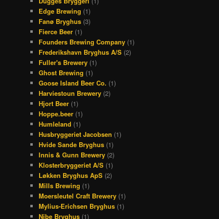
Dugges Bryggeri
(1)
Edge Brewing
(1)
Fanø Bryghus
(3)
Fierce Beer
(1)
Founders Brewing Company
(1)
Frederikshavn Bryghus A/S
(2)
Fuller's Brewery
(1)
Ghost Brewing
(1)
Goose Island Beer Co.
(1)
Harviestoun Brewery
(2)
Hjort Beer
(1)
Hoppe.beer
(1)
Humleland
(1)
Husbryggeriet Jacobsen
(1)
Hvide Sande Bryghus
(1)
Innis & Gunn Brewery
(2)
Klosterbryggeriet A/S
(1)
Løkken Bryghus ApS
(2)
Mills Brewing
(1)
Moersleutel Craft Brewery
(1)
Mylius-Erichsen Bryghus
(1)
Nibe Bryghus
(1)