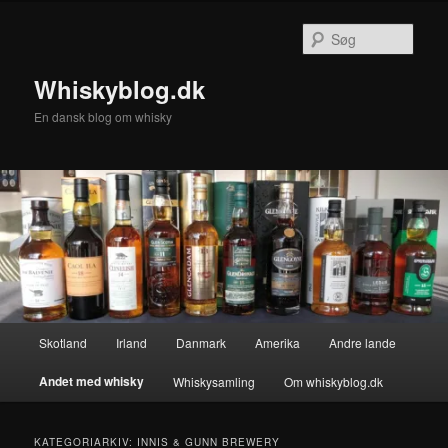
Fortsæt
Fortsæt
til
til
Søg
primært
sekundært
indhold
indhold
Whiskyblog.dk
En dansk blog om whisky
Hovedmenu
Skotland
Irland
Danmark
Amerika
Andre lande
Andet med whisky
Whiskysamling
Om whiskyblog.dk
KATEGORIARKIV:
INNIS & GUNN BREWERY