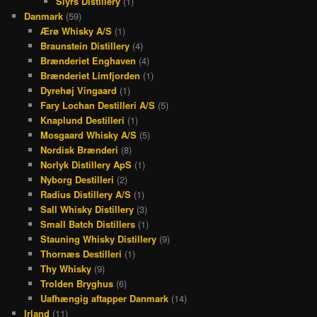
Slyrs Distillery
(1)
Danmark
(59)
Ærø Whisky A/S
(1)
Braunstein Distillery
(4)
Brænderiet Enghaven
(4)
Brænderiet Limfjorden
(1)
Dyrehøj Vingaard
(1)
Fary Lochan Destilleri A/S
(5)
Knaplund Destilleri
(1)
Mosgaard Whisky A/S
(5)
Nordisk Brænderi
(8)
Norlyk Distillery ApS
(1)
Nyborg Destilleri
(2)
Radius Distillery A/S
(1)
Sall Whisky Distillery
(3)
Small Batch Distillers
(1)
Stauning Whisky Distillery
(9)
Thornæs Destilleri
(1)
Thy Whisky
(9)
Trolden Bryghus
(6)
Uafhængig aftapper Danmark
(14)
Irland
(11)