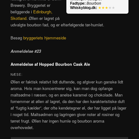
Fadtype:
Bourbon
Brewery. Bryggeriet er
Whiskyblog.dk:
★★★
★★
beliggende i
Edinburgh,
Skotland
. Øllen er lagret på
udvalgte bourbon fad, og er efterfølgende tør-humlet.
Besøg
bryggeriets hjemmeside
Anmeldelse #23
Anmeldelse af Hopped Bourbon Cask Ale
NÆSE:
Øllen er faktisk relativt lidt duftende, og afgiver kun ganske lidt
aroma. Hvis man koncentrerer sig, kan man dog opfange
maltsødme i næsen, og en anelse karamel og chokolade. Man
fornemmer at øllen af lagret, da den har den karakteristiske duft
af “fugtig kælder”, der ofte kendetegner øl, der har ligget på lager
i noget tid. Maltsødmen og lagringen giver noter af rosiner og
tørret frugt. Øllen har ingen humle og bourbon aroma
overhovedet.