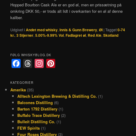
Hopped Bourbon Cask Ale er en god øl, men en prissætning på
omkring DKK 50,- er trods alt lidt i overkanten for en øl af denne
kaliber.
Udgivet i
Andet med whisky
,
Innis & Gunn Brewery
,
Øl
|
Tagget
0-74
kr.
,
3 Stjerner
,
5.00%-9.99% Vol
,
Fadlagret øl
,
Red Ale
,
Skotland
FØLG WHISKYBLOG.DK
F
T
I
P
a
h
n
i
c
r
s
n
KATEGORIER
Amerika
(35)
e
e
t
t
Alltech Lexington Brewing & Distilling Co.
(1)
b
a
a
e
Balcones Distilling
(6)
o
d
g
r
Barton 1792 Distillery
(1)
Buffalo Trace Distillery
(2)
o
s
r
e
Bulleit Distilling Co.
(1)
k
a
s
FEW Spirits
(1)
Four Roses Distillery
(3)