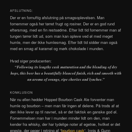
AFSLUTNING:
Der er en fornuftig afslutning på smagsoplevelsen. Man
fornemmer også her tørret frugt og rosiner. Der er en god rund
eftersmag, med en fin restsødme. Efter lidt tid fornemmer man af
tungen tørrer lidt ud, som man kan opleve ved øl med meget
humle, men der ikke humlesmag. Efter lidt tid sidder man også
med en smag af karamel og mørk chokolade i munden.
Hvad siger producenten:
“Following its lengthy cask maturation and the blending of dry
hops, this beer has a beautifully blanced finish, rich and smooth with
an aroma of orange, ripe cheriies and lynchee.”
KONKLUSION
Når nu øllen hedder Hopped Bourbon Cask Ale forventer man
humle og bourbon – men man får ingen af delene. På trods af at
den ikke lever op til navnet, så er det faktisk en ganske god øl.
Fornemmelsen man har i munden minder lidt om den, man
kender fra whisky, der har tydelige noter af egetræ, hvilket er det
eneste, der peger i retning af “
bourbon cask
“. Innis & Gunn