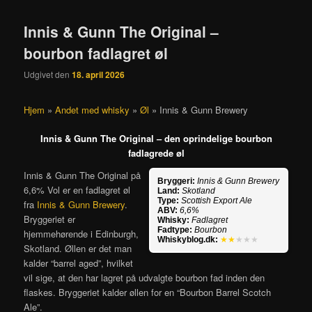
Innis & Gunn The Original –
bourbon fadlagret øl
Udgivet den
18. april 2026
Hjem
»
Andet med whisky
»
Øl
»
Innis & Gunn Brewery
Innis & Gunn The Original – den oprindelige bourbon
fadlagrede øl
Innis & Gunn The Original på
Bryggeri:
Innis & Gunn Brewery
6,6% Vol er en fadlagret øl
Land:
Skotland
Type:
Scottish Export Ale
fra
Innis & Gunn Brewery
.
ABV:
6,6%
Bryggeriet er
Whisky:
Fadlagret
Fadtype:
Bourbon
hjemmehørende i Edinburgh,
Whiskyblog.dk:
★★
★★★
Skotland. Øllen er det man
kalder “barrel aged”, hvilket
vil sige, at den har lagret på udvalgte bourbon fad inden den
flaskes. Bryggeriet kalder øllen for en “Bourbon Barrel Scotch
Ale”.