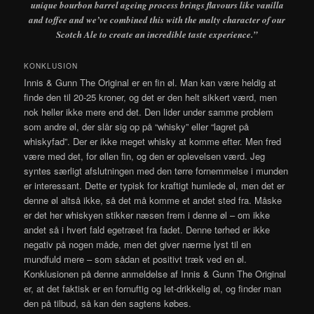
unique bourbon barrel ageing process brings flavours like vanilla
and toffee and we’ve combined this with the malty character of our
Scotch Ale to create an incredible taste experience.”
KONKLUSION
Innis & Gunn The Original er en fin øl. Man kan være heldig at
finde den til 20-25 kroner, og det er den helt sikkert værd, men
nok heller ikke mere end det. Den lider under samme problem
som andre øl, der slår sig op på “whisky” eller “lagret på
whiskyfad”. Der er ikke meget whisky at komme efter. Men fred
være med det, for øllen fin, og den er oplevelsen værd. Jeg
syntes særligt afslutningen med den tørre fornemmelse i munden
er interessant. Dette er typisk for kraftigt humlede øl, men det er
denne øl altså ikke, så det må komme et andet sted fra. Måske
er det her whiskyen stikker næsen frem i denne øl – om ikke
andet så i hvert fald egetræet fra fadet. Denne tørhed er ikke
negativ på nogen måde, men det giver nærme lyst til en
mundfuld mere – som sådan et positivt træk ved en øl.
Konklusionen på denne anmeldelse af Innis & Gunn The Original
er, at det faktisk er en fornuftig og let-drikkelig øl, og finder man
den på tilbud, så kan den sagtens købes.