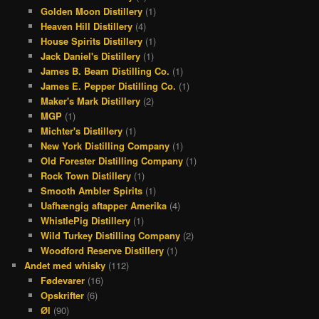
m
t
Golden Moon Distillery
(1)
Heaven Hill Distillery
(4)
House Spirits Distillery
(1)
Jack Daniel's Distillery
(1)
James B. Beam Distilling Co.
(1)
James E. Pepper Distilling Co.
(1)
Maker's Mark Distillery
(2)
MGP
(1)
Michter's Distillery
(1)
New York Distilling Company
(1)
Old Forester Distilling Company
(1)
Rock Town Distillery
(1)
Smooth Ambler Spirits
(1)
Uafhængig aftapper Amerika
(4)
WhistlePig Distillery
(1)
Wild Turkey Distilling Company
(2)
Woodford Reserve Distillery
(1)
Andet med whisky
(112)
Fødevarer
(16)
Opskrifter
(6)
Øl
(90)