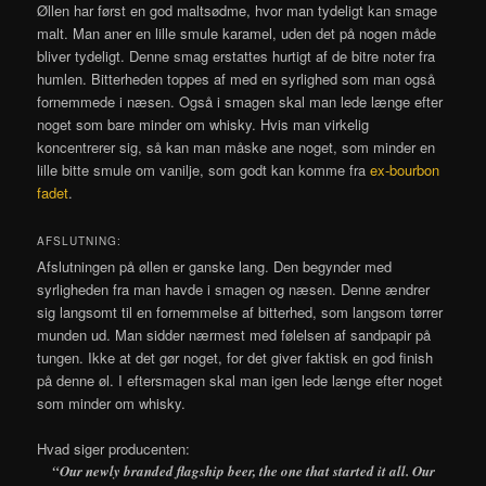
Øllen har først en god maltsødme, hvor man tydeligt kan smage
malt. Man aner en lille smule karamel, uden det på nogen måde
bliver tydeligt. Denne smag erstattes hurtigt af de bitre noter fra
humlen. Bitterheden toppes af med en syrlighed som man også
fornemmede i næsen. Også i smagen skal man lede længe efter
noget som bare minder om whisky. Hvis man virkelig
koncentrerer sig, så kan man måske ane noget, som minder en
lille bitte smule om vanilje, som godt kan komme fra
ex-bourbon
fadet
.
AFSLUTNING:
Afslutningen på øllen er ganske lang. Den begynder med
syrligheden fra man havde i smagen og næsen. Denne ændrer
sig langsomt til en fornemmelse af bitterhed, som langsom tørrer
munden ud. Man sidder nærmest med følelsen af sandpapir på
tungen. Ikke at det gør noget, for det giver faktisk en god finish
på denne øl. I eftersmagen skal man igen lede længe efter noget
som minder om whisky.
Hvad siger producenten:
“Our newly branded flagship beer, the one that started it all. Our