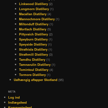
Linkwood Distillery
(2)
Longmorn Distillery
(1)
Macallan Distillery
(4)
Mannochmore Distillery
(1)
Miltonduff Distillery
(1)
Mortlach Distillery
(5)
Pittyvaich Distillery
(2)
Speyburn Distillery
(1)
Speyside Distillery
(1)
Strathisla Distillery
(1)
Strathmill Distillery
(3)
Tamdhu Distillery
(1)
Tamnavulin Distillery
(1)
Tomintoul Distillery
(4)
Tormore Distillery
(1)
Uafhængig aftapper Skotland
(95)
META
Log ind
Indlægsfeed
Kommentarfeed