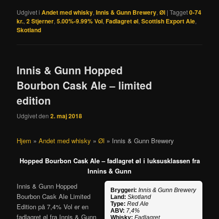
Udgivet i
Andet med whisky
,
Innis & Gunn Brewery
,
Øl
|
Tagget
0-74
kr.
,
2 Stjerner
,
5.00%-9.99% Vol
,
Fadlagret øl
,
Scottish Export Ale
,
Skotland
Innis & Gunn Hopped
Bourbon Cask Ale – limited
edition
Udgivet den
2. maj 2018
Hjem
»
Andet med whisky
»
Øl
»
Innis & Gunn Brewery
Hopped Bourbon Cask Ale – fadlagret øl i luksusklassen fra
Innins & Gunn
Innis & Gunn Hopped
Bryggeri:
Innis & Gunn Brewery
Bourbon Cask Ale Limited
Land:
Skotland
Type:
Red Ale
Edition på 7,4% Vol er en
ABV:
7,4%
fadlagret øl fra Innis & Gunn
Whisky:
Fadlagret