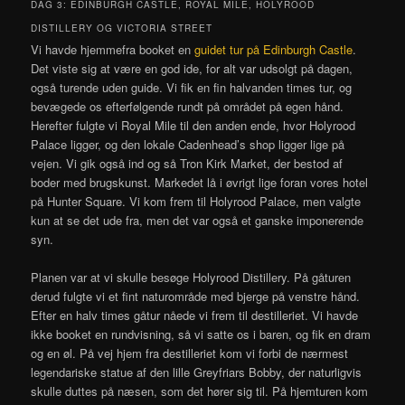
DAG 3: EDINBURGH CASTLE, ROYAL MILE, HOLYROOD
DISTILLERY OG VICTORIA STREET
Vi havde hjemmefra booket en
guidet tur på Edinburgh Castle
.
Det viste sig at være en god ide, for alt var udsolgt på dagen,
også turende uden guide. Vi fik en fin halvanden times tur, og
bevægede os efterfølgende rundt på området på egen hånd.
Herefter fulgte vi Royal Mile til den anden ende, hvor Holyrood
Palace ligger, og den lokale Cadenhead’s shop ligger lige på
vejen. Vi gik også ind og så Tron Kirk Market, der bestod af
boder med brugskunst. Markedet lå i øvrigt lige foran vores hotel
på Hunter Square. Vi kom frem til Holyrood Palace, men valgte
kun at se det ude fra, men det var også et ganske imponerende
syn.
Planen var at vi skulle besøge Holyrood Distillery. På gåturen
derud fulgte vi et fint naturområde med bjerge på venstre hånd.
Efter en halv times gåtur nåede vi frem til destilleriet. Vi havde
ikke booket en rundvisning, så vi satte os i baren, og fik en dram
og en øl. På vej hjem fra destilleriet kom vi forbi de nærmest
legendariske statue af den lille Greyfriars Bobby, der naturligvis
skulle duttes på næsen, som det hører sig til. På hjemturen kom