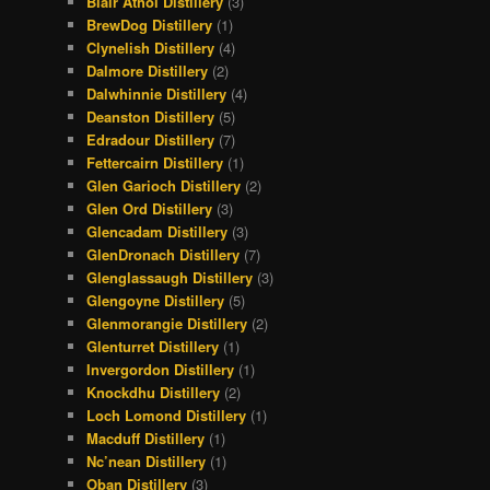
Blair Athol Distillery
(3)
BrewDog Distillery
(1)
Clynelish Distillery
(4)
Dalmore Distillery
(2)
Dalwhinnie Distillery
(4)
Deanston Distillery
(5)
Edradour Distillery
(7)
Fettercairn Distillery
(1)
Glen Garioch Distillery
(2)
Glen Ord Distillery
(3)
Glencadam Distillery
(3)
GlenDronach Distillery
(7)
Glenglassaugh Distillery
(3)
Glengoyne Distillery
(5)
Glenmorangie Distillery
(2)
Glenturret Distillery
(1)
Invergordon Distillery
(1)
Knockdhu Distillery
(2)
Loch Lomond Distillery
(1)
Macduff Distillery
(1)
Nc’nean Distillery
(1)
Oban Distillery
(3)