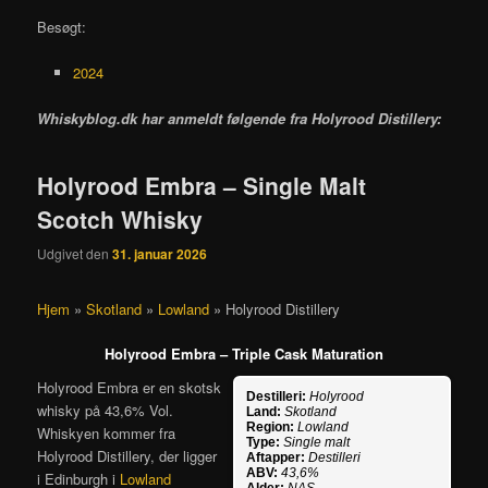
Besøgt:
2024
Whiskyblog.dk har anmeldt følgende fra
Holyrood Distillery:
Holyrood Embra – Single Malt
Scotch Whisky
Udgivet den
31. januar 2026
Hjem
»
Skotland
»
Lowland
»
Holyrood Distillery
Holyrood Embra – Triple Cask Maturation
Holyrood Embra er en skotsk
Destilleri:
Holyrood
whisky på 43,6% Vol.
Land:
Skotland
Region:
Lowland
Whiskyen kommer fra
Type:
Single malt
Holyrood Distillery, der ligger
Aftapper:
Destilleri
ABV:
43,6%
i Edinburgh i
Lowland