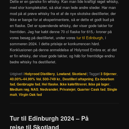
Dette er en ganske fin whisky. Kan man lide kraftigt røget whisky,
med stor kompleksitet, så skal man lede andre steder. Har man
mod på at prøve whisky fra et af de nye skotske destillerier, der
ikke er bange for at eksperimentere, så er dette et godt bud på
en flaske. Det er spændende whisky, der viser gode takter for
fremtiden. Jeg har købt denne 70 cl flaske for 615,- kroner på
vores besøg på destilleriet, under vores
tur til Edinburgh
, i
sommeren 2024. I dette prisleje er konkurrencen hård.
Konklusionen på denne anmeldelse af Holyrood Embra er, at det
er fin whisky, der viser gode takter, og håb for fremtidige endnu
bedre whisky fra destilleriet.
Udgivet i
Holyrood Distillery
,
Lowland
,
Skotland
|
Tagget
3 Stjerner
,
40.00%-44.99% Vol
,
500-749 kr.
,
Destilleri aftapning
,
Ex-bourbon
fad
,
Genbrugte fad
,
Hel flaske
,
Ikke kølefiltreret
,
Ikke på lager
,
Medium røg
,
NAS
,
Nedvandet
,
Privatejet
,
Quarter Cask fad
,
Single
malt
,
Virgin Oak fad
Tur til Edinburgh 2024 – På
rejse til Skotland