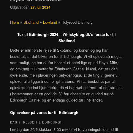
Udgivet den
27. juli 2024
Hjem
»
Skotland
»
Lowland
»
Holyrood Distillery
Tur til Edinburgh 2024 – Whiskyblog.dk’s første tur til
Skotland
Dette er min første rejse til Skotand, og konen og jeg har
besluttet, at det bliver en tur til Edinburgh. Vi vil opleve så meget
som muligt, og har derfor booket et hotel lige op ad Royal Mile,
og omkring 500 meter fra Edinburgh Castle. Nuvel, det er i den
dyre ende, men placeringen betyder også, at de ting vi gerne vil
opleve, alle ligger indenfor gå afstand. Vi har booket et par af
oplevelserne ind hjemmefra, da vi har hørt og læst, at det særligt
i højsæsonen er en god ide. Vi forudbestilte en guided tur på
Edinburgh Castle, og en endags guided tur i højlandet.
Oplevelser på vores tur til Edinburgh
DAG 1: REJSE TIL EDINBURGH
Lørdag den 20/6 klokken 8.00 møder vi forventningsfulde ind til