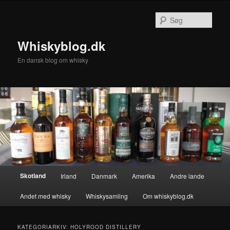
Fortsæt
Fortsæt
til
til
Søg
primært
sekundært
indhold
indhold
Whiskyblog.dk
En dansk blog om whisky
Hovedmenu
Skotland
Irland
Danmark
Amerika
Andre lande
Andet med whisky
Whiskysamling
Om whiskyblog.dk
KATEGORIARKIV:
HOLYROOD DISTILLERY