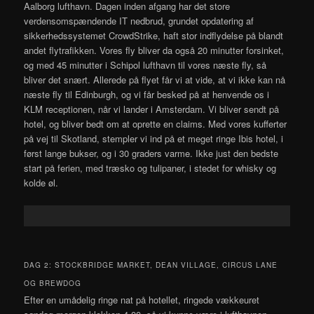
Aalborg lufthavn. Dagen inden afgang har det store
verdensomspændende IT nedbrud, grundet opdatering af
sikkerhedssystemet CrowdStrike, haft stor indflydelse på blandt
andet flytrafikken. Vores fly bliver da også 20 minutter forsinket,
og med 45 minutter i Schipol lufthavn til vores næste fly, så
bliver det snært. Allerede på flyet får vi at vide, at vi ikke kan nå
næste fly til Edinburgh, og vi får besked på at henvende os i
KLM receptionen, når vi lander i Amsterdam. Vi bliver sendt på
hotel, og bliver bedt om at oprette en claims. Med vores kufferter
på vej til Skotland, stempler vi ind på et meget ringe Ibis hotel, i
først lange bukser, og i 30 graders varme. Ikke just den bedste
start på ferien, med træsko og tulipaner, i stedet for whisky og
kolde øl.
DAG 2: STOCKBRIDGE MARKET, DEAN VILLAGE, CIRCUS LANE
OG BREWDOG
Efter en umådelig ringe nat på hotellet, ringede vækkeuret