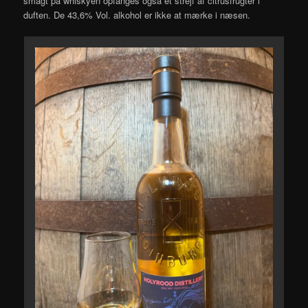
smagt på whiskyen opfanges også et strejf af citrusfrugter i
duften. De 43,6% Vol. alkohol er ikke at mærke i næsen.