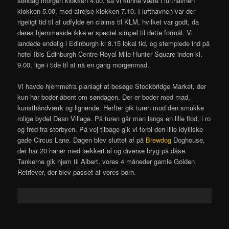
søndag morgen klokken 4.00, så vi kunne være i lufthavnen
klokken 5.00, med afrejse klokken 7.10. I lufthavnen var der
rigeligt tid til at udfylde en claims til KLM, hvilket var godt, da
deres hjemmeside ikke er speciel simpel til dette formål. Vi
landede endelig i Edinburgh kl 8.15 lokal tid, og stemplede ind på
hotel Ibis Edinburgh Centre Royal Mile Hunter Square inden kl.
9.00, lige i tide til at nå en gang morgenmad.
Vi havde hjemmefra planlagt at besøge Stockbridge Market, der
kun har boder åbent om søndagen. Der er boder med mad,
kunsthåndværk og lignende. Herfter gik turen mod den smukke
rolige bydel Dean Village. På turen går man langs en lille flod, i ro
og fred fra storbyen. På vej tilbage gik vi forbi den lille idylliske
gade Circus Lane. Dagen blev sluttet af på
Brewdog
Doghouse,
der har 20 haner med lækkert øl og diverse bryg på dåse.
Tankerne gik hjem til Albert, vores 4 måneder gamle Golden
Retriever, der blev passet af vores børn.