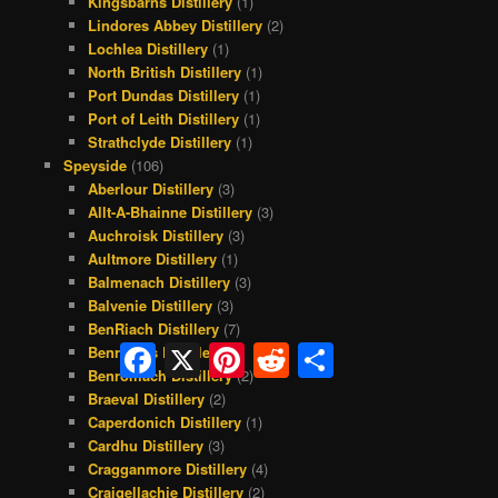
Kingsbarns Distillery
(1)
Lindores Abbey Distillery
(2)
Lochlea Distillery
(1)
North British Distillery
(1)
Port Dundas Distillery
(1)
Port of Leith Distillery
(1)
Strathclyde Distillery
(1)
Speyside
(106)
Aberlour Distillery
(3)
Allt-A-Bhainne Distillery
(3)
Auchroisk Distillery
(3)
Aultmore Distillery
(1)
Balmenach Distillery
(3)
Balvenie Distillery
(3)
BenRiach Distillery
(7)
Facebook
X
Pinterest
Reddit
Share
Benrinnes Distillery
(1)
Benromach Distillery
(2)
Braeval Distillery
(2)
Caperdonich Distillery
(1)
Cardhu Distillery
(3)
Cragganmore Distillery
(4)
Craigellachie Distillery
(2)