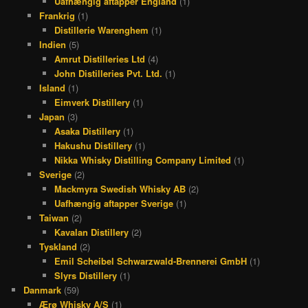
Uafhængig aftapper England
(1)
Frankrig
(1)
Distillerie Warenghem
(1)
Indien
(5)
Amrut Distilleries Ltd
(4)
John Distilleries Pvt. Ltd.
(1)
Island
(1)
Eimverk Distillery
(1)
Japan
(3)
Asaka Distillery
(1)
Hakushu Distillery
(1)
Nikka Whisky Distilling Company Limited
(1)
Sverige
(2)
Mackmyra Swedish Whisky AB
(2)
Uafhængig aftapper Sverige
(1)
Taiwan
(2)
Kavalan Distillery
(2)
Tyskland
(2)
Emil Scheibel Schwarzwald-Brennerei GmbH
(1)
Slyrs Distillery
(1)
Danmark
(59)
Ærø Whisky A/S
(1)