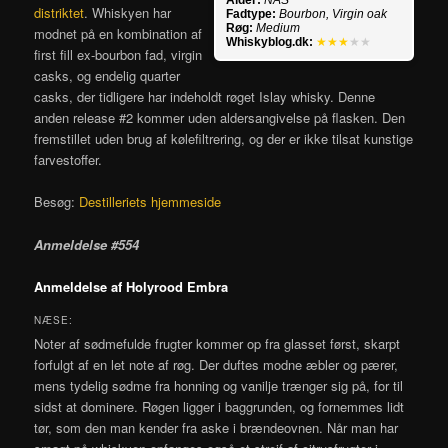
Alder:
NAS
distriktet
. Whiskyen har
Fadtype:
Bourbon, Virgin oak
Røg:
Medium
modnet på en kombination af
Whiskyblog.dk:
★★★
★★
first fill ex-bourbon fad, virgin
casks, og endelig quarter
casks, der tidligere har indeholdt røget Islay whisky. Denne
anden release #2 kommer uden aldersangivelse på flasken. Den
fremstillet uden brug af kølefiltrering, og der er ikke tilsat kunstige
farvestoffer.
Besøg:
Destilleriets hjemmeside
Anmeldelse #554
Anmeldelse af Holyrood Embra
NÆSE:
Noter af sødmefulde frugter kommer op fra glasset først, skarpt
forfulgt af en let note af røg. Der duftes modne æbler og pærer,
mens tydelig sødme fra honning og vanilje trænger sig på, for til
sidst at dominere. Røgen ligger i baggrunden, og fornemmes lidt
tør, som den man kender fra aske i brændeovnen. Når man har