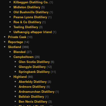
Kilbeggan Distilling Co.
(1)
Midleton Distillery
(5)
Old Bushmills Distillery
(1)
Pearse Lyons Distillery
(1)
Roe & Co Distillery
(1)
Teeling Distillery
(3)
Uafhængig aftapper Irland
(1)
Private Cask
(10)
Reportage
(14)
Skotland
(369)
Blended
(27)
Campbeltown
(29)
Glen Scotia Distillery
(6)
Glengyle Distillery
(12)
Springbank Distillery
(11)
Highland
(89)
Aberfeldy Distillery
(3)
Ardmore Distillery
(6)
Ardnamurchan Distillery
(1)
Balblair Distillery
(1)
Ben Nevis Distillery
(3)