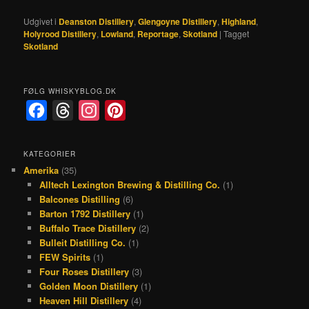
Udgivet i
Deanston Distillery
,
Glengoyne Distillery
,
Highland
,
Holyrood Distillery
,
Lowland
,
Reportage
,
Skotland
|
Tagget
Skotland
FØLG WHISKYBLOG.DK
F
T
I
P
a
h
n
i
c
r
s
n
KATEGORIER
Amerika
(35)
e
e
t
t
Alltech Lexington Brewing & Distilling Co.
(1)
b
a
a
e
Balcones Distilling
(6)
o
d
g
r
Barton 1792 Distillery
(1)
Buffalo Trace Distillery
(2)
o
s
r
e
Bulleit Distilling Co.
(1)
k
a
s
FEW Spirits
(1)
Four Roses Distillery
(3)
m
t
Golden Moon Distillery
(1)
Heaven Hill Distillery
(4)