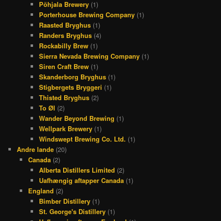
Põhjala Brewery
(1)
Porterhouse Brewing Company
(1)
Raasted Bryghus
(1)
Randers Bryghus
(4)
Rockabilly Brew
(1)
Sierra Nevada Brewing Company
(1)
Siren Craft Brew
(1)
Skanderborg Bryghus
(1)
Stigbergets Bryggeri
(1)
Thisted Bryghus
(2)
To Øl
(2)
Wander Beyond Brewing
(1)
Wellpark Brewery
(1)
Windswept Brewing Co. Ltd.
(1)
Andre lande
(20)
Canada
(2)
Alberta Distillers Limited
(2)
Uafhængig aftapper Canada
(1)
England
(2)
Bimber Distillery
(1)
St. George's Distillery
(1)