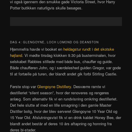
vi også igennem den smukke gade Victoria Street, hvor Harry
Potter butikken naturligvis skulle besøges.
DAG 4: GLENGOYNE, LOCH LOMOND OG DEANSTON
Hjemmefra havde vi booket en
heldagstur rundt i det skotske
højland
. Vi mødte tirsdag klokken 9.30 på busterminalen, hvor
selskabet Rabbies stillede med både bus, chauffør og guide.
Både chaufføren John, og i særdeleshed guiden Gregor, var gode
til at fortælle på turen, der blandt andet gik forbi Stirling Castle.
Første stop var
Glengoyne Distillery
. Desværre ramte vi
destilleriet “silent season”, hvor der renoveres og rengøres
anlæg. Som alternativ fik vi en rundvisning omkring destilleriet.
Det hele slutte af med en lille smagning i den gamle Master
Distiller bolig, hvor der blev serveret Glengoyne 10 Year Old og
15 Year Old. Afslutningsvist fik vi en drink kaldet Honey Bee, der
blandt andet består af deres 10 års aftapning og honning fra
deres bi-stader.