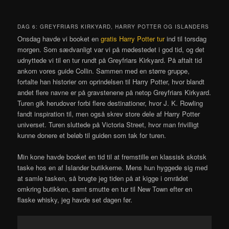
DAG 6: GREYFRIARS KIRKYARD, HARRY POTTER OG ISLANDERS
Onsdag havde vi booket en
gratis Harry Potter tur
ind til torsdag
morgen. Som sædvanligt var vi på mødestedet i god tid, og det
udnyttede vi til en tur rundt på Greyfriars Kirkyard. På aftalt tid
ankom vores guide Collin. Sammen med en større gruppe,
fortalte han historier om oprindelsen til Harry Potter, hvor blandt
andet flere navne er på gravstenene på netop Greyfriars Kirkyard.
Turen gik herudover forbi flere destinationer, hvor J. K. Rowling
fandt inspiration til, men også skrev store dele af Harry Potter
universet. Turen sluttede på Victoria Street, hvor man frivilligt
kunne donere et beløb til guiden som tak for turen.
Min kone havde booket en tid til at fremstille en klassisk skotsk
taske hos en af Islander butikkerne. Mens hun hyggede sig med
at samle tasken, så brugte jeg tiden på at kigge i området
omkring butikken, samt smutte en tur til New Town efter en
flaske whisky, jeg havde set dagen før.