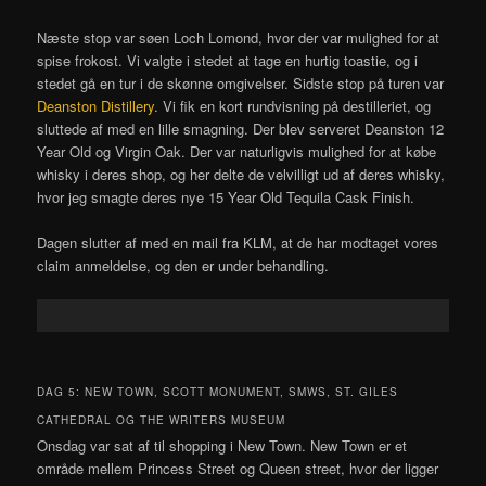
Næste stop var søen Loch Lomond, hvor der var mulighed for at
spise frokost. Vi valgte i stedet at tage en hurtig toastie, og i
stedet gå en tur i de skønne omgivelser. Sidste stop på turen var
Deanston Distillery
. Vi fik en kort rundvisning på destilleriet, og
sluttede af med en lille smagning. Der blev serveret Deanston 12
Year Old og Virgin Oak. Der var naturligvis mulighed for at købe
whisky i deres shop, og her delte de velvilligt ud af deres whisky,
hvor jeg smagte deres nye 15 Year Old Tequila Cask Finish.
Dagen slutter af med en mail fra KLM, at de har modtaget vores
claim anmeldelse, og den er under behandling.
DAG 5: NEW TOWN, SCOTT MONUMENT, SMWS, ST. GILES
CATHEDRAL OG THE WRITERS MUSEUM
Onsdag var sat af til shopping i New Town. New Town er et
område mellem Princess Street og Queen street, hvor der ligger