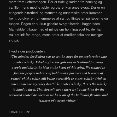
mere frem i eftersmagen. Der er tydelig sødme fra honning og
vanilje, mens modne æbler og pærer kun anes svagt. Der er en
tiltagende bitterhed, og maritime og mineralske noter kommer
frem, og giver en fornemmelse af salt og flintesten på læberne og
tungen. Røgen er nu kun ganske svagt tilstede i baggrunden.
Man sidder tilbage med et minde om honningsødet te, der har
trukket lidt for længe, mens noter af mælkechokolade trænger
sig på.
Hvad siger producenten:
“The mindset for Embra was to set the stage for an exploration into
peated whisky. Edinburgh is the gateway to Scotland for many
people and this is the idea at the heart of this spirit. We wanted to
find the perfect balance of bold smoky flavours and textures of
peated whisky while still being accessible to a new whisky drinker.
When someone says they don’t like peated whisky, this is the whisky
to hand to them. That doesn’t mean there isn’t something for the
seasoned peated drinkers as we have all of the hallmark flavours and
textures of a great whisky.”
KONKLUSION: