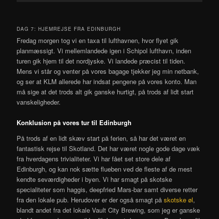
DAG 7: HJEMREJSE FRA EDINBURGH
Fredag morgen tog vi en taxa til lufthavnen, hvor flyet gik
planmæssigt. Vi mellemlandede igen i Schipol lufthavn, inden
turen gik hjem til det nordjyske. Vi landede præcist til tiden.
Mens vi står og venter på vores bagage tjekker jeg min netbank,
og ser at KLM allerede har indsat pengene på vores konto. Man
må sige at det trods alt gik ganske hurtigt, på trods af lidt start
vanskeligheder.
Konklusion på vores tur til Edinburgh
På trods af en lidt skæv start på ferien, så har det været en
fantastisk rejse til Skotland. Det har været nogle gode dage væk
fra hverdagens trivialiteter. Vi har fået set store dele af
Edinburgh, og kan nok sætte flueben ved de fleste af de mest
kendte seværdigheder i byen. Vi har smagt på skotske
specialiteter som haggis, deepfried Mars-bar samt diverse retter
fra den lokale pub. Herudover er der også smagt på
skotske øl
,
blandt andet fra det lokale
Vault City Brewing, som jeg er ganske