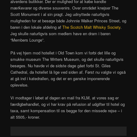
alverdens butikker. Der er mulighed for at købe kendte
mærḱevarer og diverse souvenirs. Over området knejser The
Scott Monument i al sin pragt. Jeg udnyttede naturligvis
muligheden for at besøge både Johnnie Walker Princes Street, og
baren i den lokale afdeling af
The Scotch Malt Whisky Society
.
Jeg skulle naturligvis som medlem have en dram i baren
“Members Lounge”.
På vej hjem mod hotellet i Old Town kom vi forbi det lille og
smukke museum The Writers Museum, og det skulle naturligvis
besøges. Nu havde vi de sidste dage gået forbi St. Giles
Cathedral, da hotellet lå lige ved siden af. Først nu valgte vi også
at gå ind i katedrallen, og det er en ganske imponerende
oplevelse.
Vi modtager i løbet af dagen en mail fra KLM, at vores sag er
færdigbehandlet, og vi har krav på refusion af udgifter til hotel og
taxa, samt kompensation til os begge for den missede rejse – i
alt 5505,- kroner.