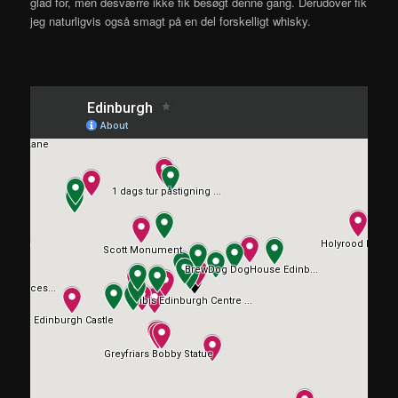
glad for, men desværre ikke fik besøgt denne gang. Derudover fik
jeg naturligvis også smagt på en del forskelligt whisky.