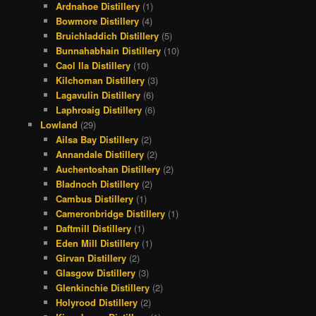
Ardnahoe Distillery
(1)
Bowmore Distillery
(4)
Bruichladdich Distillery
(5)
Bunnahabhain Distillery
(10)
Caol Ila Distillery
(10)
Kilchoman Distillery
(3)
Lagavulin Distillery
(6)
Laphroaig Distillery
(6)
Lowland
(29)
Ailsa Bay Distillery
(2)
Annandale Distillery
(2)
Auchentoshan Distillery
(2)
Bladnoch Distillery
(2)
Cambus Distillery
(1)
Cameronbridge Distillery
(1)
Daftmill Distillery
(1)
Eden Mill Distillery
(1)
Girvan Distillery
(2)
Glasgow Distillery
(3)
Glenkinchie Distillery
(2)
Holyrood Distillery
(2)