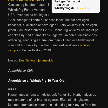
Fadtype:
Virgin oak
Canada, og herefter fragtet til
Røg:
Uden
Whiskyblog.dk:
★★★
★★
WhistlePig Farm i Vermont i
USA, hvor den så har lagret i
10 år. Årsagen til dette er, at destilleriet ikke har haft egen
kapacitet, til allerede at have egen 10 års whiskey klar, da egen
produktion først startede i 2015. Denne rug whiskey har lagret på
et enkelt nyt fad af amerikansk egetræ, så den er en single cask
aftapning, eller Single Barrel om man vil. Den er håndaftappet
specifikt til Drinks by the Dram, der sælger diverse
whisky
samples
. Den er flasket i 2019.
Besøg:
Destilleriets hjemmeside
Anmeldelse #201
Anmeldelse af WhistlePig 10 Year Old
NÆSE:
Næsen mødes først af tydeligt duft fra vanilje. Hurtigt følges op
med en aroma af let-brændt egetræ. Efter lidt tid i glasset
kommer efterhånden noter af lakridsrod og frisk mynte frem fra