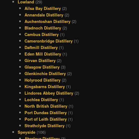
Lowland
(29)
Ailsa Bay Distillery
(2)
Annandale Distillery
(2)
Auchentoshan Distillery
(2)
Bladnoch Distillery
(2)
Cambus Distillery
(1)
Cameronbridge Distillery
(1)
Daftmill Distillery
(1)
Eden Mill Distillery
(1)
Girvan Distillery
(2)
Glasgow Distillery
(3)
Glenkinchie Distillery
(2)
Holyrood Distillery
(2)
Kingsbarns Distillery
(1)
Lindores Abbey Distillery
(2)
Lochlea Distillery
(1)
North British Distillery
(1)
Port Dundas Distillery
(1)
Port of Leith Distillery
(1)
Strathclyde Distillery
(1)
Speyside
(106)
Aberlour Distillery
(3)