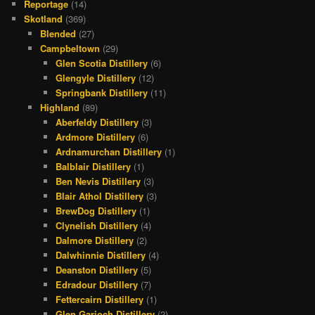
Reportage
(14)
Skotland
(369)
Blended
(27)
Campbeltown
(29)
Glen Scotia Distillery
(6)
Glengyle Distillery
(12)
Springbank Distillery
(11)
Highland
(89)
Aberfeldy Distillery
(3)
Ardmore Distillery
(6)
Ardnamurchan Distillery
(1)
Balblair Distillery
(1)
Ben Nevis Distillery
(3)
Blair Athol Distillery
(3)
BrewDog Distillery
(1)
Clynelish Distillery
(4)
Dalmore Distillery
(2)
Dalwhinnie Distillery
(4)
Deanston Distillery
(5)
Edradour Distillery
(7)
Fettercairn Distillery
(1)
Glen Garioch Distillery
(2)