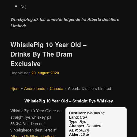
Nej
Whiskyblog.dk har anmeldt følgende fra
Alberta Distillers
Limited:
WhistlePig 10 Year Old –
Drinks By The Dram
Exclusive
Udgivet den
20. august 2020
Hjem
»
Andre lande
»
Canada
»
Alberta Distillers Limited
WhistlePig 10 Year Old – S
traight Rye Whiskey
WhistlePig 10 Year Old er en
Destilleri:
WhistlePig
straight rye whiskey på
Land:
USA
Type:
Rye
56,3% Vol. Den er i
Aftapper:
Destilleri
virkeligheden destilleret af
ABV:
56,3%
Alder:
10 år
Alberta Distillers Limited
i