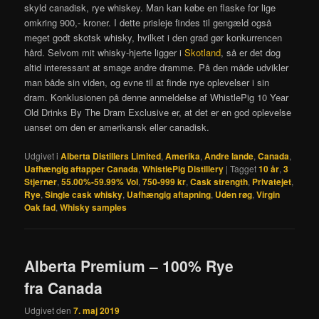
skyld canadisk, rye whiskey. Man kan købe en flaske for lige
omkring 900,- kroner. I dette prisleje findes til gengæld også
meget godt skotsk whisky, hvilket i den grad gør konkurrencen
hård. Selvom mit whisky-hjerte ligger i
Skotland
, så er det dog
altid interessant at smage andre dramme. På den måde udvikler
man både sin viden, og evne til at finde nye oplevelser i sin
dram. Konklusionen på denne anmeldelse af WhistlePig 10 Year
Old Drinks By The Dram Exclusive er, at det er en god oplevelse
uanset om den er amerikansk eller canadisk.
Udgivet i
Alberta Distillers Limited
,
Amerika
,
Andre lande
,
Canada
,
Uafhængig aftapper Canada
,
WhistlePig Distillery
|
Tagget
10 år
,
3
Stjerner
,
55.00%-59.99% Vol
,
750-999 kr
,
Cask strength
,
Privatejet
,
Rye
,
Single cask whisky
,
Uafhængig aftapning
,
Uden røg
,
Virgin
Oak fad
,
Whisky samples
Alberta Premium – 100% Rye
fra Canada
Udgivet den
7. maj 2019