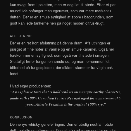
kun svagt frem i paletten, men er dog lidt til stede. Efter et par
mundfulde opfanger man egetræet, som var mere markant i
duften. Der er en smule syrlighed at spore i baggrunden, som
godt kan lede tankerne hen på noget moden citrus-frugt.
AFSLUTNING:
Der er en ret kort afslutning på denne dram. Afslutningen er
præget af fine noter af vanilje og en smule karamel. Også her
forekommer en syrlighed, som også var til stede i smagen.
Slutteligt tørrer tungen en smule ud, og man fornemmer lidt
bitterhed på tungespidsen, der sikkert stammer fra virgin oak
fadet.
Hvad siger producenten:
“An explosive taste that is bold with its own unique earthy character,
made with 100% Canadian Prairie Rye and aged for a minimum of 5
years, Alberta Premium is the original 100% rye.”
KONKLUSION:
Denne rye whisky generer ingen. Den er utrolig neutral i både
duft, palette og eftersmag. Den vil sikkert være god for en. der