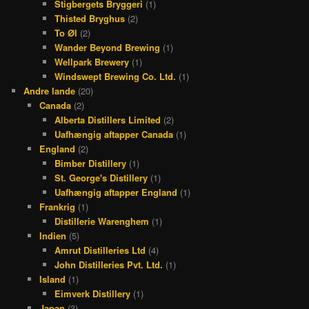
Stigbergets Bryggeri
(1)
Thisted Bryghus
(2)
To Øl
(2)
Wander Beyond Brewing
(1)
Wellpark Brewery
(1)
Windswept Brewing Co. Ltd.
(1)
Andre lande
(20)
Canada
(2)
Alberta Distillers Limited
(2)
Uafhængig aftapper Canada
(1)
England
(2)
Bimber Distillery
(1)
St. George's Distillery
(1)
Uafhængig aftapper England
(1)
Frankrig
(1)
Distillerie Warenghem
(1)
Indien
(5)
Amrut Distilleries Ltd
(4)
John Distilleries Pvt. Ltd.
(1)
Island
(1)
Eimverk Distillery
(1)
Japan
(3)