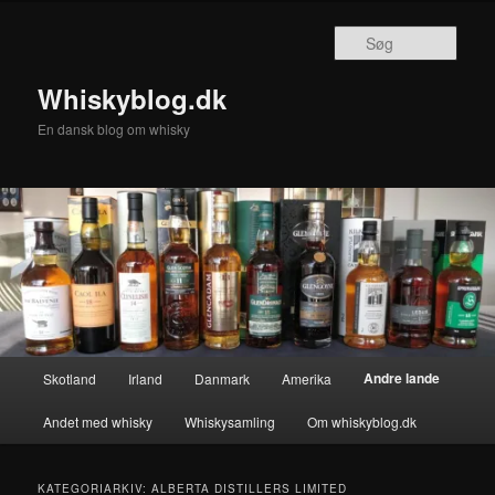
Fortsæt
Fortsæt
til
til
Søg
primært
sekundært
indhold
indhold
Whiskyblog.dk
En dansk blog om whisky
Hovedmenu
Andre lande
Skotland
Irland
Danmark
Amerika
Andet med whisky
Whiskysamling
Om whiskyblog.dk
KATEGORIARKIV:
ALBERTA DISTILLERS LIMITED