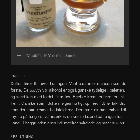
WhistlePig 10 Year Old – Sample
PALETTE:
Duften føres fint over i smagen. Vanilje rammer munden som det
første. De 56,3% vol alkohol er også ganske tydelige i paletten,
og vand kan med fordel tilsættes. Egetræ kommer herefter fint
frem. Ganske som i duften følges hurtigt op med lidt tør lakrids,
som den man kender fra lakridsrod. Der mærkes momentvis lidt
mynte på tungen. Der mærkes en smule brænd på tungen fra
kanel. I baggrunden anes lidt mælkechokolade og mørk sukker.
AFSLUTNING: