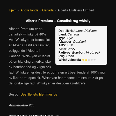
Hjem
»
Andre lande
»
Canada
»
Alberta Distillers Limited
Alberta Premium – Canadisk rug whisky
Alberta Premium er en
Destilleri:
Alberta Distillers
canadisk whisky på 40%
Land:
Canada
Type:
Rye
Vol. Whiskyen er fremstillet
Aftapper:
Destilleri
af Alberta Distillers Limited,
ABV:
40%
Alder:
NAS
beliggende i Alberta i
Fadtype:
Bourbon, Virgin oak
Canada. Whiskyen er lagret
Røg:
Uden
Whiskyblog.dk:
★★
★★★
på en blanding amerikanske
ex-bourbon fad og virgin oak
fad. Whiskyen er destilleret ud fra en urt bestående af 100% rug,
hvilket er ret specielt. Whiskyen har modnet i minimum 5 år på
de forskellige fad. Whiskyen er desuden kølefiltreret.
Besøg:
Destilleriets hjemmeside
Anmeldelse #65
Anmeldelse af Alberta Premium