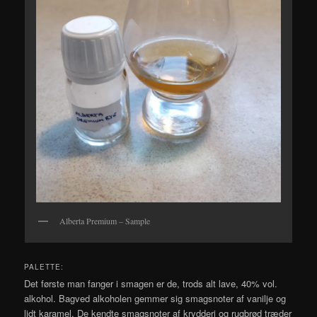
Alberta Premium – Sample
PALETTE:
Det første man fanger i smagen er de, trods alt lave, 40% vol.
alkohol. Bagved alkoholen gemmer sig smagsnoter af vanilje og
lidt karamel. De kendte smagsnoter af krydderi og rugbrød træder