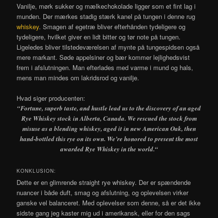
Vanilje, mørk sukker og mælkechokolade ligger som et fint lag i
munden. Der mærkes stadig stærk kanel på tungen i denne rug
whiskey
. Smagen af egetræ bliver efterhånden tydeligere og
tydeligere, hvilket giver en lidt bitter og tør note på tungen.
Ligeledes bliver tilstedeværelsen af mynte på tungespidsen også
mere markant. Søde appelsiner og bær kommer lejlighedsvist
frem i afslutningen. Man efterlades med varme i mund og hals,
mens man mindes om lakridsrod og vanilje.
Hvad siger producenten:
“Fortune, superb taste, and hustle lead us to the discovery of an aged
Rye Whiskey stock in Alberta, Canada. We rescued the stock from
misuse as a blending whiskey, aged it in new American Oak, then
hand-bottled this rye on its own. We’re honored to present the most
awarded Rye Whiskey in the world.
“
KONKLUSION:
Dette er en glimrende straight rye whiskey. Der er spændende
nuancer i både duft, smag og afslutning, og oplevelsen virker
ganske vel balanceret. Med oplevelser som denne, så er det ikke
sidste gang jeg kaster mig ud i amerikansk, eller for den sags