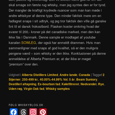
skal smage sin første rug whisky, men jeg syntes den er for tynd.
Der mangler de kraftigt krydrede nuancer som man kan møde i
andre whiskyer af denne type. Den minder faktisk mere om en
fadlagret snaps i sit udtryk, og jeg tror faktisk den ville gå ganske
fint til et dansk frokostbord. Flasken koster omkring hvad der
svarer til 200,- kroner på det canadiske marked, men den kan
ikke fås i Danmark. Denne sample er modtaget af youtube
kanalen
SOWLEG
, der også har anmeldt drammen. Hvis man
sammenligner med snaps af god kvalitet, så er den muligvis
pengene værd – som whisky er den ikke. Konklusionen på denne
anmeldelse af Alberta Premium er, at der ikke er meget
“
premium”
over den.
Udgivet i
Alberta Distillers Limited
,
Andre lande
,
Canada
|
Tagget
2
Stjerner
,
250-499 kr.
,
40.00%-44.99% Vol
,
5 år
,
Beam Suntory
,
Destilleri aftapning
,
Ex-bourbon fad
,
Kølefiltreret
,
Nedvandet
,
Rye
,
Uden røg
,
Virgin Oak fad
,
Whisky samples
FØLG WHISKYBLOG.DK
F
T
I
P