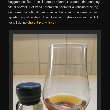
baggrunden. Der er en lille smule alkohol i næsen, uden den dog
virker sprittet. Lidt vand i drammen nedtoner alkoholnoterne, og
der gøres plads til lidt nye nuancer. Der anes nu en snert af sød
appelsin og lidt søde jordbær. Egetræ forstærkes også med lidt
vand i denne
straight rye whiskey
.