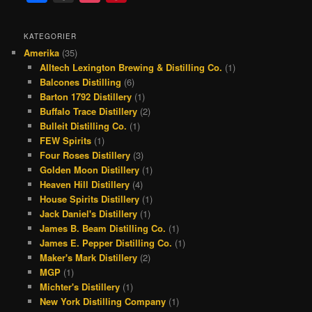
a
h
n
i
c
r
s
n
KATEGORIER
Amerika
(35)
e
e
t
t
Alltech Lexington Brewing & Distilling Co.
(1)
b
a
a
e
Balcones Distilling
(6)
o
d
g
r
Barton 1792 Distillery
(1)
Buffalo Trace Distillery
(2)
o
s
r
e
Bulleit Distilling Co.
(1)
k
a
s
FEW Spirits
(1)
Four Roses Distillery
(3)
m
t
Golden Moon Distillery
(1)
Heaven Hill Distillery
(4)
House Spirits Distillery
(1)
Jack Daniel's Distillery
(1)
James B. Beam Distilling Co.
(1)
James E. Pepper Distilling Co.
(1)
Maker's Mark Distillery
(2)
MGP
(1)
Michter's Distillery
(1)
New York Distilling Company
(1)