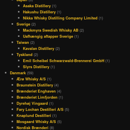
Asaka Distillery
(1)
Hakushu Distillery
(1)
Nikka Whisky Distilling Company Limited
(1)
Sverige
(2)
Mackmyra Swedish Whisky AB
(2)
Uafhængig aftapper Sverige
(1)
Taiwan
(2)
Kavalan Distillery
(2)
Tyskland
(2)
Emil Scheibel Schwarzwald-Brennerei GmbH
(1)
Slyrs Distillery
(1)
Danmark
(59)
Ærø Whisky A/S
(1)
Braunstein Distillery
(4)
Brænderiet Enghaven
(4)
Brænderiet Limfjorden
(1)
Dyrehøj Vingaard
(1)
Fary Lochan Destilleri A/S
(5)
Knaplund Destilleri
(1)
Mosgaard Whisky A/S
(5)
Nordisk Brænderi
(8)