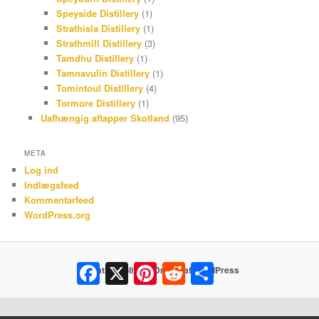
Speyside Distillery
(1)
Strathisla Distillery
(1)
Strathmill Distillery
(3)
Tamdhu Distillery
(1)
Tamnavulin Distillery
(1)
Tomintoul Distillery
(4)
Tormore Distillery
(1)
Uafhængig aftapper Skotland
(95)
META
Log ind
Indlægsfeed
Kommentarfeed
WordPress.org
Facebook
X
Pinterest
Reddit
Share
Privatlivspolitik
Drevet af WordPress