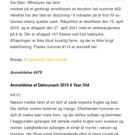
the Glen. Whiskyen har først
modnet på et genbrugt amerikansk ex-bourbon fad nummer #22.
Herefter har den fået en afslutning i 6 måneder på et first fill ex-
oloroso sherry quarter cask.
Råspritten
er destilleret den 13. april
2015, og er aftappet den 27. april 2021 med en aldersangivelse
på 6 år. Der er aftappet 157 flasker ved fuld fadstyrke.
Aftapningen er ikke tilsat kunstig farve, og der er ikke brugt
kølefiltrering. Flaske nummer #115 er anmeldt her.
Besøg:
Aftapperens hjemmeside
Anmeldelse #479
Anmeldelse af Dalmunach 2015 6 Year Old
NÆSE:
Næsen mødes først af en duft af søde tropiske frugter og bær.
Der duftes modne ferskner og mango. Efterhånden kommer en
duft af mørke bær mere frem, og der duftes solbær og brombær.
I baggrunden opfanges lidt tørrede mørke frugter som svesker og
rosiner. Lejlighedsvist opfanges et strejf af mynte i næsen og
honning, der bliver mere fremtrædende efter at have smagt på