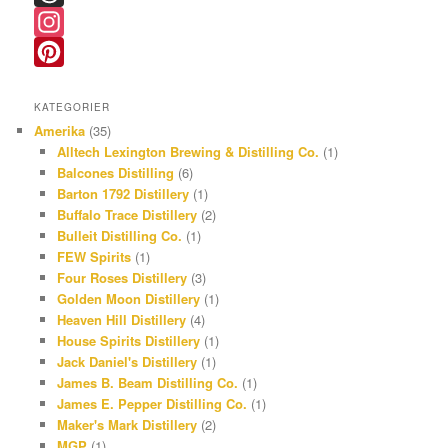
a
T
c
h
I
e
r
n
P
KATEGORIER
b
e
s
i
Amerika
(35)
o
a
t
n
Alltech Lexington Brewing & Distilling Co.
(1)
Balcones Distilling
(6)
o
d
a
t
Barton 1792 Distillery
(1)
k
s
g
e
Buffalo Trace Distillery
(2)
r
r
Bulleit Distilling Co.
(1)
FEW Spirits
(1)
a
e
Four Roses Distillery
(3)
m
s
Golden Moon Distillery
(1)
Heaven Hill Distillery
(4)
t
House Spirits Distillery
(1)
Jack Daniel's Distillery
(1)
James B. Beam Distilling Co.
(1)
James E. Pepper Distilling Co.
(1)
Maker's Mark Distillery
(2)
MGP
(1)