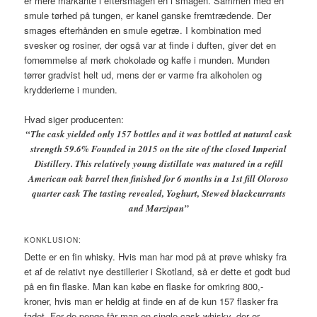
er mere markante i eftersmagen en i smagen. Sammen med en
smule tørhed på tungen, er kanel ganske fremtrædende. Der
smages efterhånden en smule egetræ. I kombination med
svesker og rosiner, der også var at finde i duften, giver det en
fornemmelse af mørk chokolade og kaffe i munden. Munden
tørrer gradvist helt ud, mens der er varme fra alkoholen og
krydderierne i munden.
Hvad siger producenten:
“The cask yielded only 157 bottles and it was bottled at natural cask
strength 59.6% Founded in 2015 on the site of the closed Imperial
Distillery. This relatively young distillate was matured in a refill
American oak barrel then finished for 6 months in a 1st fill Oloroso
quarter cask The tasting revealed, Yoghurt, Stewed blackcurrants
and Marzipan”
KONKLUSION:
Dette er en fin whisky. Hvis man har mod på at prøve whisky fra
et af de relativt nye destillerier i Skotland, så er dette et godt bud
på en fin flaske. Man kan købe en flaske for omkring 800,-
kroner, hvis man er heldig at finde en af de kun 157 flasker fra
fadet. For de penge får man en single cask whisky, der er