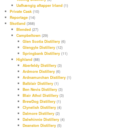
Uafhængig aftapper Irland
(1)
Private Cask
(10)
Reportage
(14)
Skotland
(368)
Blended
(27)
Campbeltown
(29)
Glen Scotia Distillery
(6)
Glengyle Distillery
(12)
Springbank Distillery
(11)
Highland
(88)
Aberfeldy Distillery
(3)
Ardmore Distillery
(6)
Ardnamurchan Distillery
(1)
Balblair Distillery
(1)
Ben Nevis Distillery
(3)
Blair Athol Distillery
(3)
BrewDog Distillery
(1)
Clynelish Distillery
(4)
Dalmore Distillery
(2)
Dalwhinnie Distillery
(4)
Deanston Distillery
(5)