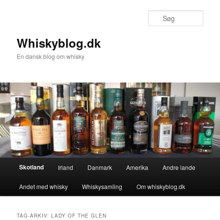
Fortsæt
Fortsæt
til
til
Søg
primært
sekundært
indhold
indhold
Whiskyblog.dk
En dansk blog om whisky
Hovedmenu
Skotland
Irland
Danmark
Amerika
Andre lande
Andet med whisky
Whiskysamling
Om whiskyblog.dk
TAG-ARKIV:
LADY OF THE GLEN