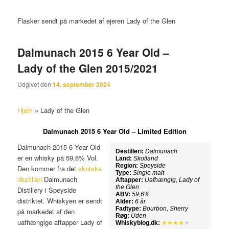
Flasker sendt på markedet af ejeren Lady of the Glen
Dalmunach 2015 6 Year Old –
Lady of the Glen 2015/2021
Udgivet den
14. september 2024
Hjem
»
Lady of the Glen
Dalmunach 2015 6 Year Old – Limited Edition
Dalmunach 2015 6 Year Old
Destilleri:
Dalmunach
er en whisky på 59,6% Vol.
Land:
Skotland
Region:
Speyside
Den kommer fra det
skotske
Type:
Single malt
destilleri
Dalmunach
Aftapper:
Uafhængig, Lady of
the Glen
Distillery i Speyside
ABV:
59,6%
distriktet. Whiskyen er sendt
Alder:
6 år
Fadtype:
Bourbon, Sherry
på markedet af den
Røg:
Uden
uafhængige aftapper Lady of
Whiskyblog.dk:
★★★★
★