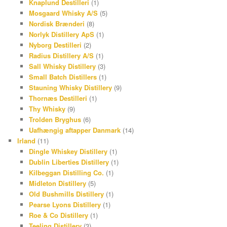
Knaplund Destilleri
(1)
Mosgaard Whisky A/S
(5)
Nordisk Brænderi
(8)
Norlyk Distillery ApS
(1)
Nyborg Destilleri
(2)
Radius Distillery A/S
(1)
Sall Whisky Distillery
(3)
Small Batch Distillers
(1)
Stauning Whisky Distillery
(9)
Thornæs Destilleri
(1)
Thy Whisky
(9)
Trolden Bryghus
(6)
Uafhængig aftapper Danmark
(14)
Irland
(11)
Dingle Whiskey Distillery
(1)
Dublin Liberties Distillery
(1)
Kilbeggan Distilling Co.
(1)
Midleton Distillery
(5)
Old Bushmills Distillery
(1)
Pearse Lyons Distillery
(1)
Roe & Co Distillery
(1)
Teeling Distillery
(3)