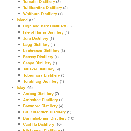
Tomatin Distillery
(2)
Tullibardine Distillery
(2)
Wolfburn Distillery
(1)
Island
(29)
Highland Park Distillery
(5)
Isle of Harris Distillery
(1)
Jura Distillery
(1)
Lagg Distillery
(1)
Lochranza Distillery
(6)
Raasay Distillery
(1)
Scapa Distillery
(1)
Talisker Distillery
(9)
Tobermory Distillery
(3)
Torabhaig Distillery
(1)
Islay
(62)
Ardbeg Distillery
(7)
Ardnahoe Distillery
(1)
Bowmore Distillery
(4)
Bruichladdich Distillery
(5)
Bunnahabhain Distillery
(10)
Caol Ila Distillery
(10)
Kilchoman Distillery
(3)