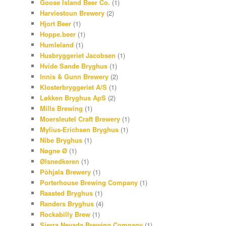
Goose Island Beer Co.
(1)
Harviestoun Brewery
(2)
Hjort Beer
(1)
Hoppe.beer
(1)
Humleland
(1)
Husbryggeriet Jacobsen
(1)
Hvide Sande Bryghus
(1)
Innis & Gunn Brewery
(2)
Klosterbryggeriet A/S
(1)
Løkken Bryghus ApS
(2)
Mills Brewing
(1)
Moersleutel Craft Brewery
(1)
Mylius-Erichsen Bryghus
(1)
Nibe Bryghus
(1)
Nøgne Ø
(1)
Ølsnedkeren
(1)
Põhjala Brewery
(1)
Porterhouse Brewing Company
(1)
Raasted Bryghus
(1)
Randers Bryghus
(4)
Rockabilly Brew
(1)
Sierra Nevada Brewing Company
(1)