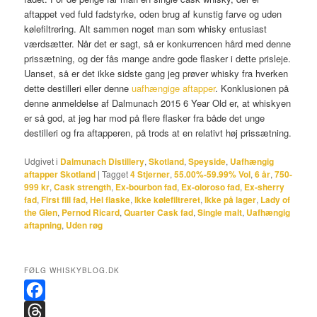
aftappet ved fuld fadstyrke, oden brug af kunstig farve og uden
kølefiltrering. Alt sammen noget man som whisky entusiast
værdsætter. Når det er sagt, så er konkurrencen hård med denne
prissætning, og der fås mange andre gode flasker i dette prisleje.
Uanset, så er det ikke sidste gang jeg prøver whisky fra hverken
dette destilleri eller denne
uafhængige aftapper
. Konklusionen på
denne anmeldelse af Dalmunach 2015 6 Year Old er, at whiskyen
er så god, at jeg har mod på flere flasker fra både det unge
destilleri og fra aftapperen, på trods at en relativt høj prissætning.
Udgivet i
Dalmunach Distillery
,
Skotland
,
Speyside
,
Uafhængig
aftapper Skotland
|
Tagget
4 Stjerner
,
55.00%-59.99% Vol
,
6 år
,
750-
999 kr
,
Cask strength
,
Ex-bourbon fad
,
Ex-oloroso fad
,
Ex-sherry
fad
,
First fill fad
,
Hel flaske
,
Ikke kølefiltreret
,
Ikke på lager
,
Lady of
the Glen
,
Pernod Ricard
,
Quarter Cask fad
,
Single malt
,
Uafhængig
aftapning
,
Uden røg
FØLG WHISKYBLOG.DK
F