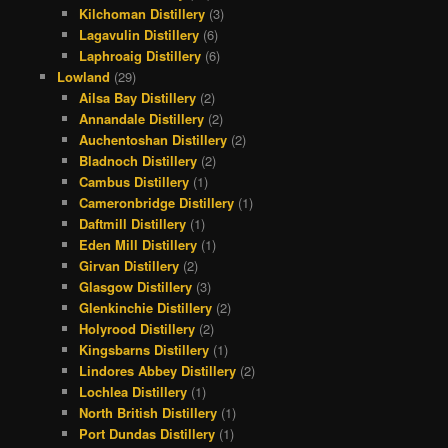
Kilchoman Distillery
(3)
Lagavulin Distillery
(6)
Laphroaig Distillery
(6)
Lowland
(29)
Ailsa Bay Distillery
(2)
Annandale Distillery
(2)
Auchentoshan Distillery
(2)
Bladnoch Distillery
(2)
Cambus Distillery
(1)
Cameronbridge Distillery
(1)
Daftmill Distillery
(1)
Eden Mill Distillery
(1)
Girvan Distillery
(2)
Glasgow Distillery
(3)
Glenkinchie Distillery
(2)
Holyrood Distillery
(2)
Kingsbarns Distillery
(1)
Lindores Abbey Distillery
(2)
Lochlea Distillery
(1)
North British Distillery
(1)
Port Dundas Distillery
(1)