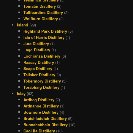
Tomatin Distillery
(2)
Tullibardine Distillery
(2)
Wolfburn Distillery
(2)
Island
(29)
Highland Park Distillery
(5)
Isle of Harris Distillery
(1)
Jura Distillery
(1)
Lagg Distillery
(1)
Lochranza Distillery
(6)
Raasay Distillery
(1)
Scapa Distillery
(1)
Talisker Distillery
(9)
Tobermory Distillery
(3)
Torabhaig Distillery
(1)
Islay
(62)
Ardbeg Distillery
(7)
Ardnahoe Distillery
(1)
Bowmore Distillery
(4)
Bruichladdich Distillery
(5)
Bunnahabhain Distillery
(10)
Caol Ila Distillery
(10)