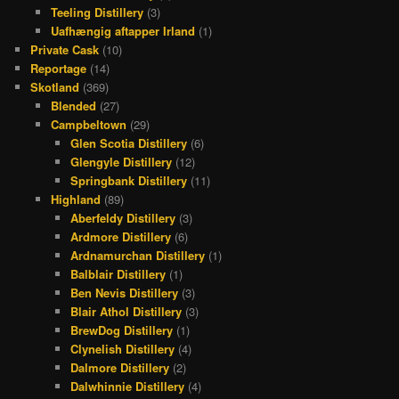
Teeling Distillery
(3)
Uafhængig aftapper Irland
(1)
Private Cask
(10)
Reportage
(14)
Skotland
(369)
Blended
(27)
Campbeltown
(29)
Glen Scotia Distillery
(6)
Glengyle Distillery
(12)
Springbank Distillery
(11)
Highland
(89)
Aberfeldy Distillery
(3)
Ardmore Distillery
(6)
Ardnamurchan Distillery
(1)
Balblair Distillery
(1)
Ben Nevis Distillery
(3)
Blair Athol Distillery
(3)
BrewDog Distillery
(1)
Clynelish Distillery
(4)
Dalmore Distillery
(2)
Dalwhinnie Distillery
(4)