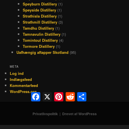
Speyburn Distillery
(1)
Speyside Distillery
(1)
Strathisla Distillery
(1)
Strathmill Distillery
(3)
Tamdhu Distillery
(1)
Tamnavulin Distillery
(1)
Tomintoul Distillery
(4)
Tormore Distillery
(1)
Uafhængig aftapper Skotland
(95)
META
Log ind
Indlægsfeed
Kommentarfeed
WordPress.org
Facebook
X
Pinterest
Reddit
Share
Privatlivspolitik
Drevet af WordPress