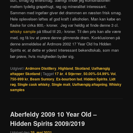
duft, smag og eftersmag. Særligt finder jeg kombinationen
mellem tydelig grapefrugt, røg og mineralitet interessant.
Sammen med ingefær giver det drammen en næsten frisk smag.
Hele oplevelsen løftes af god kraft i alkoholen. Man kan købe en
flaske for cirka 800,- kroner. Jeg var heldig at finde denne 3 cl.
whisky sample
på tilbud til 20,- kroner. Til den pris kan alle være
med, og få lov at prøve denne glimrende dram. Konklusionen på
denne anmeldelse af Ardmore 2002 17 Year Old fra Hidden
Spirits er, at dette er yderst interessant bekendtskab, som man
bør prøve, hvis muligheden byder sig.
Udgivet i
Ardmore Distillery
,
Highland
,
Skotland
,
Uafhængig
aftapper Skotland
|
Tagget
17 år
,
4 Stjerner
,
50.00%-54.99% Vol
,
750-999 kr
,
Beam Suntory
,
Ex-bourbon fad
,
Hidden Spirits
,
Lidt
røg
,
Single cask whisky
,
Single malt
,
Uafhængig aftapning
,
Whisky
samples
Aberfeldy 2009 10 Year Old –
Hidden Spirits 2009/2019
Udgivet den
25. maj 2021