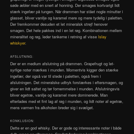
søde æbler med en snert af honning. Der smages kortvarigt lidt
stærk ingefær på tungen. Når drammen har stået nogle minutter i
glasset, bliver vanilje og karamel mere og mere tydelig i paletten.
Der fremkommer desuden et let mineralsk strejf henover
smagen. Det hele pakkes ind i en let røg. Kombinationen mellem
mineralitet og røg, leder tankerne i retning af visse
Islay
whiskyer
.
AFSLUTNING:
Der er en medium afslutning på drammen. Grapefrugt og let-
syrlige noter mærkes i munden. Momentvis kigger den stærke
ingefær, der også var til stede i paletten, også frem i
afslutningen. Det mineralske udtryk forstærkes i eftersmagen, og
giver en lidt saltet og tør fornemmelse i munden. Afslutningsvis
bliver egetræ, vanilje og karamel mere dominerede. Man
efterlades med et fint lag af røg i munden, og lidt noter af egetræ,
mens varmen fra alkoholen breder sig i svælget.
KONKLUSION:
Dette er en god whisky. Der er gode og interessante noter i både