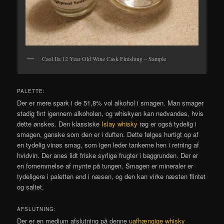
Caol Ila 12 Year Old Wine Cask Finishing – Sample
PALETTE:
Der er mere spark i de 51,8% vol alkohol i smagen. Man smager
stadig fint igennem alkoholen, og whiskyen kan nedvandes, hvis
dette ønskes. Den klassiske
Islay whisky
røg er også tydelig i
smagen, ganske som den er i duften. Dette følges hurtigt op af
en tydelig vinøs smag, som igen leder tankerne hen i retning af
hvidvin. Der anes lidt friske syrlige frugter i baggrunden. Der er
en fornemmelse af mynte på tungen. Smagen er mineraler er
tydeligere i paletten end i næsen, og den kan virke næsten flintet
og saltet.
AFSLUTNING:
Der er en medium afslutning på denne
uafhængige whisky