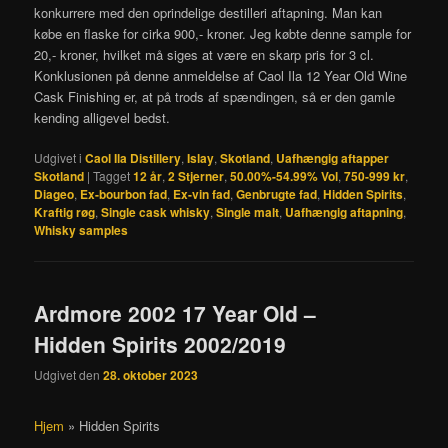
konkurrere med den oprindelige destilleri aftapning. Man kan
købe en flaske for cirka 900,- kroner. Jeg købte denne sample for
20,- kroner, hvilket må siges at være en skarp pris for 3 cl.
Konklusionen på denne anmeldelse af Caol Ila 12 Year Old Wine
Cask Finishing er, at på trods af spændingen, så er den gamle
kending alligevel bedst.
Udgivet i
Caol Ila Distillery
,
Islay
,
Skotland
,
Uafhængig aftapper
Skotland
|
Tagget
12 år
,
2 Stjerner
,
50.00%-54.99% Vol
,
750-999 kr
,
Diageo
,
Ex-bourbon fad
,
Ex-vin fad
,
Genbrugte fad
,
Hidden Spirits
,
Kraftig røg
,
Single cask whisky
,
Single malt
,
Uafhængig aftapning
,
Whisky samples
Ardmore 2002 17 Year Old –
Hidden Spirits 2002/2019
Udgivet den
28. oktober 2023
Hjem
»
Hidden Spirits