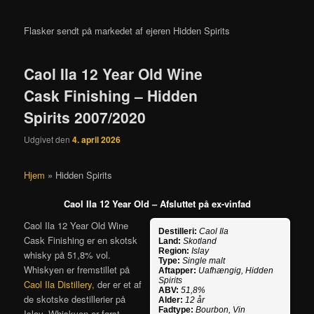
Flasker sendt på markedet af ejeren Hidden Spirits
Caol Ila 12 Year Old Wine
Cask Finishing – Hidden
Spirits 2007/2020
Udgivet den
4. april 2026
Hjem
»
Hidden Spirits
Caol Ila 12 Year Old – Afsluttet på ex-vinfad
Caol Ila 12 Year Old Wine
Destilleri:
Caol Ila
Cask Finishing er en skotsk
Land:
Skotland
Region:
Islay
whisky på 51,8% vol.
Type:
Single malt
Whiskyen er fremstillet på
Aftapper:
Uafhængig, Hidden
Spirits
Caol Ila Distillery,
der er et af
ABV:
51,8%
de skotske destillerier på
Alder:
12 år
Fadtype:
Bourbon, Vin
Islay. Whiskyen er først