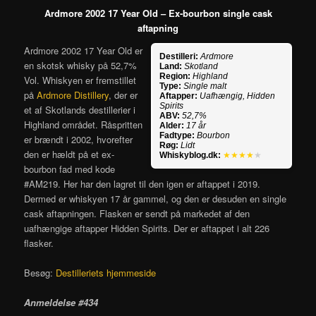
Ardmore 2002 17 Year Old – Ex-bourbon single cask
aftapning
Ardmore 2002 17 Year Old er
Destilleri:
Ardmore
en skotsk whisky på 52,7%
Land:
Skotland
Region:
Highland
Vol. Whiskyen er fremstillet
Type:
Single malt
på
Ardmore Distillery
, der er
Aftapper:
Uafhængig, Hidden
Spirits
et af Skotlands destillerier i
ABV:
52,7%
Highland området. Råspritten
Alder:
17 år
Fadtype:
Bourbon
er brændt i 2002, hvorefter
Røg:
Lidt
den er hældt på et ex-
Whiskyblog.dk:
★★★★
★
bourbon fad med kode
#AM219. Her har den lagret til den igen er aftappet i 2019.
Dermed er whiskyen 17 år gammel, og den er desuden en single
cask aftapningen. Flasken er sendt på markedet af den
uafhængige aftapper Hidden Spirits. Der er aftappet i alt 226
flasker.
Besøg:
Destilleriets hjemmeside
Anmeldelse #434