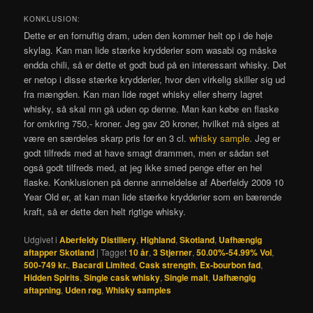
KONKLUSION:
Dette er en fornuftig dram, uden den kommer helt op i de høje
skylag. Kan man lide stærke krydderier som wasabi og måske
endda chili, så er dette et godt bud på en interessant whisky. Det
er netop i disse stærke krydderier, hvor den virkelig skiller sig ud
fra mængden. Kan man lide røget whisky eller sherry lagret
whisky, så skal mn gå uden op denne. Man kan købe en flaske
for omkring 750,- kroner. Jeg gav 20 kroner, hvilket må siges at
være en særdeles skarp pris for en 3 cl.
whisky sample
. Jeg er
godt tilfreds med at have smagt drammen, men er sådan set
også godt tilfreds med, at jeg ikke smed penge efter en hel
flaske. Konklusionen på denne anmeldelse af Aberfeldy 2009 10
Year Old er, at kan man lide stærke krydderier som en bærende
kraft, så er dette den helt rigtige whisky.
Udgivet i
Aberfeldy Distillery
,
Highland
,
Skotland
,
Uafhængig
aftapper Skotland
|
Tagget
10 år
,
3 Stjerner
,
50.00%-54.99% Vol
,
500-749 kr.
,
Bacardi Limited
,
Cask strength
,
Ex-bourbon fad
,
Hidden Spirits
,
Single cask whisky
,
Single malt
,
Uafhængig
aftapning
,
Uden røg
,
Whisky samples