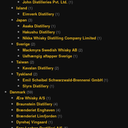
John Distilleries Pvt. Ltd.
(1)
Island
(1)
Eimverk Distillery
(1)
Japan
(3)
Asaka Distillery
(1)
Hakushu Distillery
(1)
Nikka Whisky Distilling Company Limited
(1)
Sverige
(2)
Mackmyra Swedish Whisky AB
(2)
Uafhængig aftapper Sverige
(1)
Taiwan
(2)
Kavalan Distillery
(2)
Tyskland
(2)
Emil Scheibel Schwarzwald-Brennerei GmbH
(1)
Slyrs Distillery
(1)
Danmark
(59)
Ærø Whisky A/S
(1)
Braunstein Distillery
(4)
Brænderiet Enghaven
(4)
Brænderiet Limfjorden
(1)
Dyrehøj Vingaard
(1)
Fary Lochan Destilleri A/S
(5)