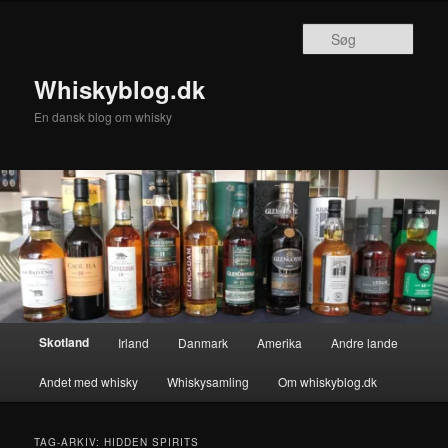
Fortsæt
Fortsæt
til
til
Søg
primært
sekundært
indhold
indhold
Whiskyblog.dk
En dansk blog om whisky
Hovedmenu
Skotland
Irland
Danmark
Amerika
Andre lande
Andet med whisky
Whiskysamling
Om whiskyblog.dk
TAG-ARKIV:
HIDDEN SPIRITS