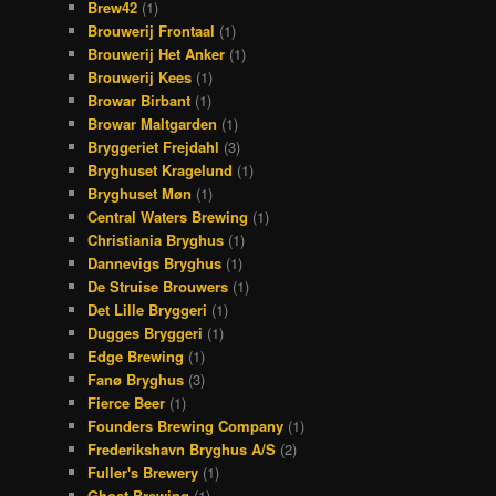
Brew42
(1)
Brouwerij Frontaal
(1)
Brouwerij Het Anker
(1)
Brouwerij Kees
(1)
Browar Birbant
(1)
Browar Maltgarden
(1)
Bryggeriet Frejdahl
(3)
Bryghuset Kragelund
(1)
Bryghuset Møn
(1)
Central Waters Brewing
(1)
Christiania Bryghus
(1)
Dannevigs Bryghus
(1)
De Struise Brouwers
(1)
Det Lille Bryggeri
(1)
Dugges Bryggeri
(1)
Edge Brewing
(1)
Fanø Bryghus
(3)
Fierce Beer
(1)
Founders Brewing Company
(1)
Frederikshavn Bryghus A/S
(2)
Fuller's Brewery
(1)
Ghost Brewing
(1)