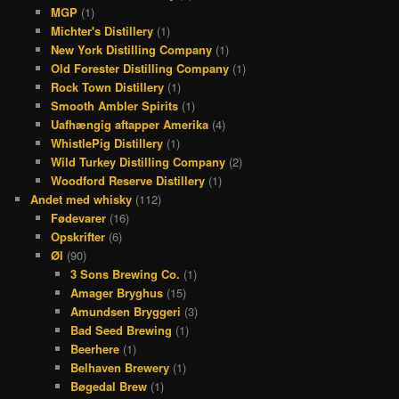
MGP
(1)
Michter's Distillery
(1)
New York Distilling Company
(1)
Old Forester Distilling Company
(1)
Rock Town Distillery
(1)
Smooth Ambler Spirits
(1)
Uafhængig aftapper Amerika
(4)
WhistlePig Distillery
(1)
Wild Turkey Distilling Company
(2)
Woodford Reserve Distillery
(1)
Andet med whisky
(112)
Fødevarer
(16)
Opskrifter
(6)
Øl
(90)
3 Sons Brewing Co.
(1)
Amager Bryghus
(15)
Amundsen Bryggeri
(3)
Bad Seed Brewing
(1)
Beerhere
(1)
Belhaven Brewery
(1)
Bøgedal Brew
(1)