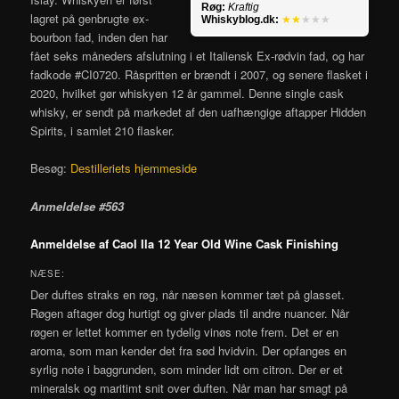
Røg:
Kraftig
lagret på genbrugte ex-
Whiskyblog.dk:
★★
★★★
bourbon fad, inden den har
fået seks måneders afslutning i et Italiensk Ex-rødvin fad, og har
fadkode #CI0720. Råspritten er brændt i 2007, og senere flasket i
2020, hvilket gør whiskyen 12 år gammel. Denne single cask
whisky, er sendt på markedet af den uafhængige aftapper Hidden
Spirits, i samlet 210 flasker.
Besøg:
Destilleriets hjemmeside
Anmeldelse #563
Anmeldelse af Caol Ila 12 Year Old Wine Cask Finishing
NÆSE:
Der duftes straks en røg, når næsen kommer tæt på glasset.
Røgen aftager dog hurtigt og giver plads til andre nuancer. Når
røgen er lettet kommer en tydelig vinøs note frem. Det er en
aroma, som man kender det fra sød hvidvin. Der opfanges en
syrlig note i baggrunden, som minder lidt om citron. Der er et
mineralsk og maritimt snit over duften. Når man har smagt på