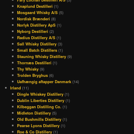
Knaplund Destilleri
(1)
Mosgaard Whisky A/S
(5)
Nordisk Brænderi
(8)
Norlyk Distillery ApS
(1)
Nyborg Destilleri
(2)
Radius Distillery A/S
(1)
Sall Whisky Distillery
(3)
Small Batch Distillers
(1)
Stauning Whisky Distillery
(9)
Thornæs Destilleri
(1)
Thy Whisky
(9)
Trolden Bryghus
(6)
Uafhængig aftapper Danmark
(14)
Irland
(11)
Dingle Whiskey Distillery
(1)
Dublin Liberties Distillery
(1)
Kilbeggan Distilling Co.
(1)
Midleton Distillery
(5)
Old Bushmills Distillery
(1)
Pearse Lyons Distillery
(1)
Roe & Co Distillery
(1)