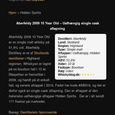
Hjem
»
Hidden Spirits
Aberfeldy 2009 10 Year Old – Uafhængig single cask
aftapning
Aberfeldy 2009 10 Year Old
Destilleri:
Aberfeldy
er en single malt whisky på
Land:
Skotland
Region:
Highland
51,9% vol. Aberfeldy
Type:
Single malt
Distillery er et af
Skotlands
Aftapper:
Uafhængig, Hidden
Spirits
destillerier
i Highland
ABV:
51,9%
regionen. Whiskyen er lagret
Alder:
10 år
Fadtype:
Bourbon
på ex-bourbon fad i 10 år.
Røg:
Uden
Råspritten er fremstillet i
Whiskyblog.dk:
★★★
★★
2009, og hældt på et enkelt
fad, og senere aftappet i 2019. Fadet har kode #AB919, og det er
derfor også en single cask aftapning. Den er aftappet af den
italienske uafhængige aftapper Hidden Spirits. Der er i alt sendt
171 flasker på markedet.
Besøg:
Destilleriets hjemmeside