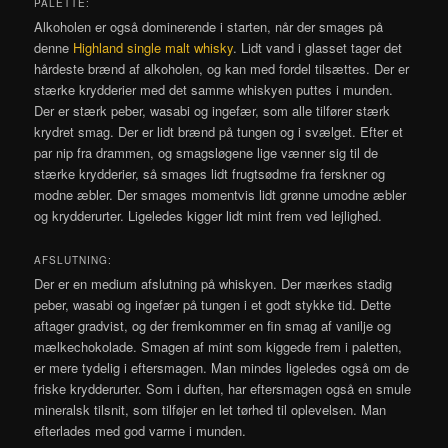
PALETTE:
Alkoholen er også dominerende i starten, når der smages på
denne
Highland single malt whisky
. Lidt vand i glasset tager det
hårdeste brænd af alkoholen, og kan med fordel tilsættes. Der er
stærke krydderier med det samme whiskyen puttes i munden.
Der er stærk peber, wasabi og ingefær, som alle tilfører stærk
krydret smag. Der er lidt brænd på tungen og i svælget. Efter et
par nip fra drammen, og smagsløgene lige vænner sig til de
stærke krydderier, så smages lidt frugtsødme fra ferskner og
modne æbler. Der smages momentvis lidt grønne umodne æbler
og krydderurter. Ligeledes kigger lidt mint frem ved lejlighed.
AFSLUTNING:
Der er en medium afslutning på whiskyen. Der mærkes stadig
peber, wasabi og ingefær på tungen i et godt stykke tid. Dette
aftager gradvist, og der fremkommer en fin smag af vanilje og
mælkechokolade. Smagen af mint som kiggede frem i paletten,
er mere tydelig i eftersmagen. Man mindes ligeledes også om de
friske krydderurter. Som i duften, har eftersmagen også en smule
mineralsk tilsnit, som tilføjer en let tørhed til oplevelsen. Man
efterlades med god varme i munden.