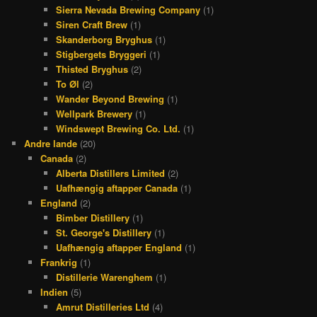
Sierra Nevada Brewing Company
(1)
Siren Craft Brew
(1)
Skanderborg Bryghus
(1)
Stigbergets Bryggeri
(1)
Thisted Bryghus
(2)
To Øl
(2)
Wander Beyond Brewing
(1)
Wellpark Brewery
(1)
Windswept Brewing Co. Ltd.
(1)
Andre lande
(20)
Canada
(2)
Alberta Distillers Limited
(2)
Uafhængig aftapper Canada
(1)
England
(2)
Bimber Distillery
(1)
St. George's Distillery
(1)
Uafhængig aftapper England
(1)
Frankrig
(1)
Distillerie Warenghem
(1)
Indien
(5)
Amrut Distilleries Ltd
(4)