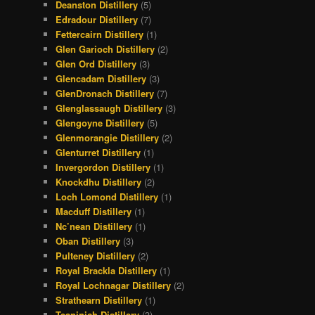
Deanston Distillery
(5)
Edradour Distillery
(7)
Fettercairn Distillery
(1)
Glen Garioch Distillery
(2)
Glen Ord Distillery
(3)
Glencadam Distillery
(3)
GlenDronach Distillery
(7)
Glenglassaugh Distillery
(3)
Glengoyne Distillery
(5)
Glenmorangie Distillery
(2)
Glenturret Distillery
(1)
Invergordon Distillery
(1)
Knockdhu Distillery
(2)
Loch Lomond Distillery
(1)
Macduff Distillery
(1)
Nc’nean Distillery
(1)
Oban Distillery
(3)
Pulteney Distillery
(2)
Royal Brackla Distillery
(1)
Royal Lochnagar Distillery
(2)
Strathearn Distillery
(1)
Teaninich Distillery
(3)