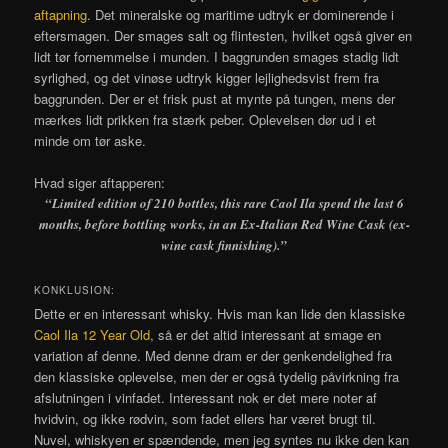
aftapning
. Det mineralske og maritime udtryk er dominerende i
eftersmagen. Der smages salt og flintesten, hvilket også giver en
lidt tør fornemmelse i munden. I baggrunden smages stadig lidt
syrlighed, og det vinøse udtryk kigger lejlighedsvist frem fra
baggrunden. Der er et frisk pust at mynte på tungen, mens der
mærkes lidt prikken fra stærk peber. Oplevelsen dør ud i et
minde om tør aske.
Hvad siger aftapperen:
“Limited edition of 210 bottles, this rare Caol Ila spend the last 6
months, before bottling works, in an Ex-Italian Red Wine Cask (ex-
wine cask finnishing).”
KONKLUSION:
Dette er en interessant whisky. Hvis man kan lide den klassiske
Caol Ila 12 Year Old
, så er det altid interessant at smage en
variation af denne. Med denne dram er der genkendelighed fra
den klassiske oplevelse, men der er også tydelig påvirkning fra
afslutningen i vinfadet. Interessant nok er det mere noter af
hvidvin, og ikke rødvin, som fadet ellers har været brugt til.
Nuvel, whiskyen er spændende, men jeg syntes nu ikke den kan