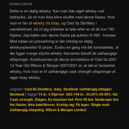
KONKLUSION:
Dette er en dejlig whisky. Kan man lide røget whisky ved
fadstyrke, så vil man ikke blive skuffet med denne flaske. Hvis
man er fan af
whisky fra Islay
, og Caol Ila Distillery i
særdeleshed, så vil jeg anbefale at lede efter en af de kun 790
flasker. Jeg købte selv denne flaske på auktion til 560,- kronaer.
Med sådan en prissætning er det virkelig en dejlig
whiskyoplevelse til prisen. Endnu en gang må det konstateres, at
der ligger mange skjulte whisky diamanter blandt de uafhængige
aftapninger. Konklusionen på denne anmeldelse af Caol Ila 2007
14 Year Old Wilson & Morgan 2007/2021 er, at det er fantastisk
whisky, hvis man er til uafhængige cask strength aftapninger af
røget Islay whisky.
Udgivet i
Caol Ila Distillery
,
Islay
,
Skotland
,
Uafhængig aftapper
Skotland
|
Tagget
14 år
,
4 Stjerner
,
500-749 kr.
,
55.00%-59.99% Vol
,
Cask strength
,
Diageo
,
Ex-bourbon fad
,
First fill fad
,
Genbrugte fad
,
Hel flaske
,
Ikke kølefiltreret
,
Kraftig røg
,
På lager
,
Single malt
,
Uafhængig aftapning
,
Wilson & Morgan Limited