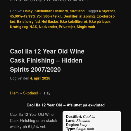
Udgivet i
Islay
,
Kilchoman Distillery
,
Skotland
|
Tagget
4 Stjerner
,
45.00%-49.99% Vol
,
500-749 kr.
,
Destilleri aftapning
,
Ex-oloroso
fad
,
Ex-sherry fad
,
Hel flaske
,
Ikke kølefiltreret
,
Ikke på lager
,
Kraftig røg
,
NAS
,
Nedvandet
,
Privatejet
,
Single malt
Caol Ila 12 Year Old Wine
Cask Finishing – Hidden
Spirits 2007/2020
Udgivet den
4. april 2026
Hjem
»
Skotland
»
Islay
Caol Ila 12 Year Old – Afsluttet på ex-vinfad
Caol Ila 12 Year Old Wine
Destilleri:
Caol Ila
Cask Finishing er en skotsk
Land:
Skotland
Region:
Islay
whisky på 51,8% vol.
Type:
Single malt