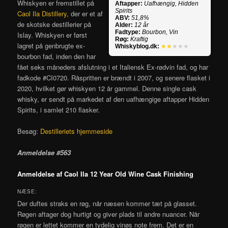
Whiskyen er fremstillet på
Aftapper:
Uafhængig, Hidden
Spirits
Caol Ila Distillery,
der er et af
ABV:
51,8%
de skotske destillerier på
Alder:
12 år
Fadtype:
Bourbon, Vin
Islay. Whiskyen er først
Røg:
Kraftig
lagret på genbrugte ex-
Whiskyblog.dk:
★★
★★★
bourbon fad, inden den har
fået seks måneders afslutning i et Italiensk Ex-rødvin fad, og har
fadkode #CI0720. Råspritten er brændt i 2007, og senere flasket i
2020, hvilket gør whiskyen 12 år gammel. Denne single cask
whisky, er sendt på markedet af den uafhængige aftapper Hidden
Spirits, i samlet 210 flasker.
Besøg:
Destilleriets hjemmeside
Anmeldelse #563
Anmeldelse af Caol Ila 12 Year Old Wine Cask Finishing
NÆSE:
Der duftes straks en røg, når næsen kommer tæt på glasset.
Røgen aftager dog hurtigt og giver plads til andre nuancer. Når
røgen er lettet kommer en tydelig vinøs note frem. Det er en