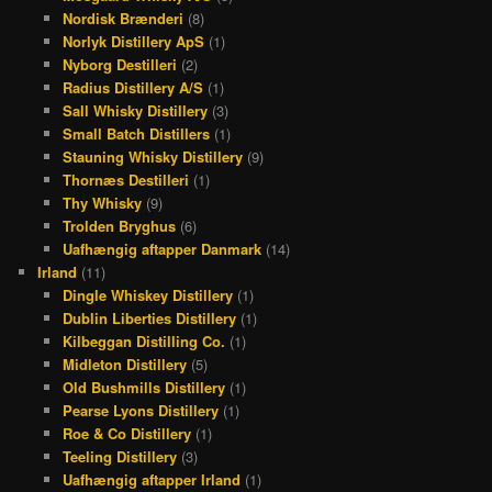
Nordisk Brænderi
(8)
Norlyk Distillery ApS
(1)
Nyborg Destilleri
(2)
Radius Distillery A/S
(1)
Sall Whisky Distillery
(3)
Small Batch Distillers
(1)
Stauning Whisky Distillery
(9)
Thornæs Destilleri
(1)
Thy Whisky
(9)
Trolden Bryghus
(6)
Uafhængig aftapper Danmark
(14)
Irland
(11)
Dingle Whiskey Distillery
(1)
Dublin Liberties Distillery
(1)
Kilbeggan Distilling Co.
(1)
Midleton Distillery
(5)
Old Bushmills Distillery
(1)
Pearse Lyons Distillery
(1)
Roe & Co Distillery
(1)
Teeling Distillery
(3)
Uafhængig aftapper Irland
(1)