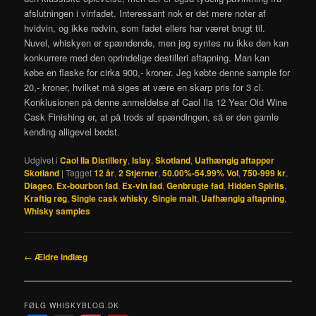
afslutningen i vinfadet. Interessant nok er det mere noter af
hvidvin, og ikke rødvin, som fadet ellers har været brugt til.
Nuvel, whiskyen er spændende, men jeg syntes nu ikke den kan
konkurrere med den oprindelige destilleri aftapning. Man kan
købe en flaske for cirka 900,- kroner. Jeg købte denne sample for
20,- kroner, hvilket må siges at være en skarp pris for 3 cl.
Konklusionen på denne anmeldelse af Caol Ila 12 Year Old Wine
Cask Finishing er, at på trods af spændingen, så er den gamle
kending alligevel bedst.
Udgivet i
Caol Ila Distillery
,
Islay
,
Skotland
,
Uafhængig aftapper
Skotland
|
Tagget
12 år
,
2 Stjerner
,
50.00%-54.99% Vol
,
750-999 kr
,
Diageo
,
Ex-bourbon fad
,
Ex-vin fad
,
Genbrugte fad
,
Hidden Spirits
,
Kraftig røg
,
Single cask whisky
,
Single malt
,
Uafhængig aftapning
,
Whisky samples
Indlægsnavigation
←
Ældre indlæg
FØLG WHISKYBLOG.DK