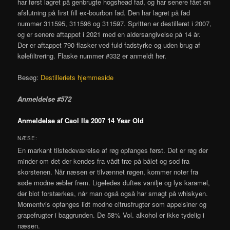
har først lagret på genbrugte hogshead fad, og har senere fået en
afslutning på first fill ex-bourbon fad. Den har lagret på fad
nummer
311595, 311596 og 311597.
Spritten er destilleret i 2007,
og er senere aftappet i 2021 med en aldersangivelse på 14 år.
Der er aftappet 790 flasker ved fuld fadstyrke og uden brug af
kølefiltrering. Flaske nummer #332 er anmeldt her.
Besøg:
Destilleriets hjemmeside
Anmeldelse #572
Anmeldelse af Caol Ila 2007 14 Year Old
NÆSE:
En markant tilstedeværelse af røg opfanges først. Det er røg der
minder om det der kendes fra vådt træ på bålet og sod fra
skorstenen. Når næsen er tilvænnet røgen, kommer noter fra
søde modne æbler frem. Ligeledes duftes vanilje og lys karamel,
der blot forstærkes, når man også også har smagt på whiskyen.
Momentvis opfanges lidt modne citrusfrugter som appelsiner og
grapefrugter i baggrunden. De 58% Vol. alkohol er ikke tydelig i
næsen.