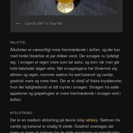
Caol Ila 2007 14 Year Old
PALETTE:
Alkoholen er væsentligt mere fremtrædende i duften, og der kan
med fordel tilsættes et par dråber vand. Der smages nu tydeligt
røg. I smagen er røgen mere som tør aske, og som når man går
forbi bålstedet dagen etfer. Når smagsløgene har tilvænnet sig
alholen og røgen, kommer sødme fra sød karamel og vanilje
gradvist mere og mere frem. Der er et strejf af friske krydderurter,
hvor der lejlighedsvist er lidt mynte i smagen. Smagen fra søde
appelsiner og grapefrugter er mere fremtrædende i smagen end i
duften.
AFSLUTNING:
Der er en medium afslutning på denne Islay
whisky
. Sødmen fra
vanilje og karamel er stadig til stede. Gradvist overtages det
mere og mere af sødmen fra de søde appelsiner og grapefrugter.