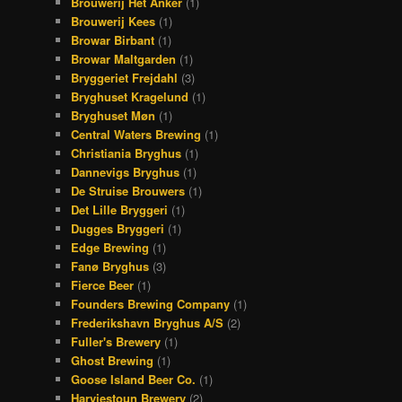
Brouwerij Het Anker
(1)
Brouwerij Kees
(1)
Browar Birbant
(1)
Browar Maltgarden
(1)
Bryggeriet Frejdahl
(3)
Bryghuset Kragelund
(1)
Bryghuset Møn
(1)
Central Waters Brewing
(1)
Christiania Bryghus
(1)
Dannevigs Bryghus
(1)
De Struise Brouwers
(1)
Det Lille Bryggeri
(1)
Dugges Bryggeri
(1)
Edge Brewing
(1)
Fanø Bryghus
(3)
Fierce Beer
(1)
Founders Brewing Company
(1)
Frederikshavn Bryghus A/S
(2)
Fuller's Brewery
(1)
Ghost Brewing
(1)
Goose Island Beer Co.
(1)
Harviestoun Brewery
(2)