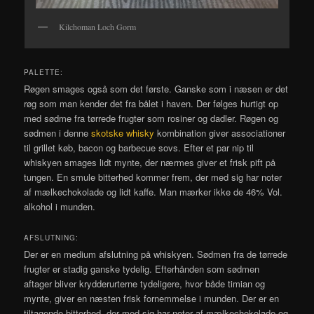
Kilchoman Loch Gorm
PALETTE:
Røgen smages også som det første. Ganske som i næsen er det
røg som man kender det fra bålet i haven. Der følges hurtigt op
med sødme fra tørrede frugter som rosiner og dadler. Røgen og
sødmen i denne
skotske whisky
kombination giver associationer
til grillet køb, bacon og barbecue sovs. Efter et par nip til
whiskyen smages lidt mynte, der nærmes giver et frisk pift på
tungen. En smule bitterhed kommer frem, der med sig har noter
af mælkechokolade og lidt kaffe. Man mærker ikke de 46% Vol.
alkohol i munden.
AFSLUTNING:
Der er en medium afslutning på whiskyen. Sødmen fra de tørrede
frugter er stadig ganske tydelig. Efterhånden som sødmen
aftager bliver krydderurterne tydeligere, hvor både timian og
mynte, giver en næsten frisk fornemmelse i munden. Der er en
tiltagende bitterhed, der med sig har noter af mælkechokolade og