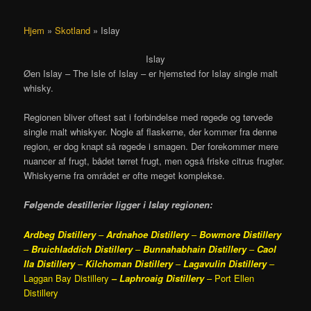
Hjem
»
Skotland
»
Islay
Islay
Øen Islay – The Isle of Islay – er hjemsted for Islay single malt
whisky.
Regionen bliver oftest sat i forbindelse med røgede og tørvede
single malt whiskyer. Nogle af flaskerne, der kommer fra denne
region, er dog knapt så røgede i smagen. Der forekommer mere
nuancer af frugt, bådet tørret frugt, men også friske citrus frugter.
Whiskyerne fra området er ofte meget komplekse.
Følgende destillerier ligger i Islay regionen:
Ardbeg
Distillery
–
Ardnahoe Distillery
–
Bowmore Distillery
–
Bruichladdich Distillery
–
Bunnahabhain Distillery
–
Caol
Ila Distillery
–
Kilchoman Distillery
–
Lagavulin Distillery
–
Laggan Bay Distillery
–
Laphroaig Distillery
– Port Ellen
Distillery