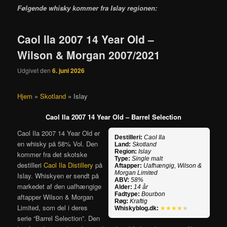
Følgende whisky kommer fra Islay regionen:
Caol Ila 2007 14 Year Old –
Wilson & Morgan 2007/2021
Udgivet den
6. juni 2026
Hjem
»
Skotland
»
Islay
Caol Ila 2007 14 Year Old – Barrel Selection
Caol Ila 2007 14 Year Old er
Destilleri:
Caol Ila
en whisky på 58% Vol. Den
Land:
Skotland
Region:
Islay
kommer fra det skotske
Type:
Single malt
destilleri
Caol Ila Distillery
på
Aftapper:
Uafhængig, Wilson &
Morgan Limited
Islay. Whiskyen er sendt på
ABV:
58%
markedet af den uafhængige
Alder:
14 år
Fadtype:
Bourbon
aftapper Wilson & Morgan
Røg:
Kraftig
Limited, som del i deres
Whiskyblog.dk:
★★★★
★
serie “Barrel Selection”. Den