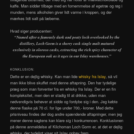
kaffe. Man sidder tilbage med en fornemmelse af egetræ og røg i
munden, mens alkoholen giver lidt varme i kroppen, og der
mærkes lidt salt på læberne.
Hvad siger producenten:
“
Named after a famously dark and peaty loch overlooked by the
distillery, Loch Gorm is a sherry cask single malt matured
exclusively in oloroso casks, extracting the rich spicy character of
the European oak as it ages in our Islay warehouses.”
KONKLUSION:
Dette er en dejlig whisky. Kan man lide
whisky fra Islay
, så vil
man ikke blive skuffet med denne aftapning. Den har tydelige
præg som man forventer fra en whisky fra Islay. Der er en fin
kompleksitet, men den er stadig til at drikke, uden man
nødvendigvis behøver at sidde og fordybe sig i den. Jeg købte
denne flaske på 70 cl. for lige under 700,- kroner. Med dette
prisniveau findes der dog andre spændende aftapninger, men jeg
mener denne sagtens kan klare sig i konkurrencen. Konklusionen
på denne anmeldelse af Kilchoman Loch Gorm er, at det er dejlig
whisky, der tydeligt viser sit Islay ophav frem.