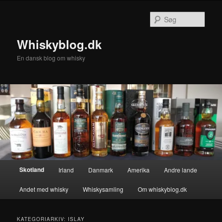
Fortsæt
Fortsæt
til
til
Søg
primært
sekundært
indhold
indhold
Whiskyblog.dk
En dansk blog om whisky
Hovedmenu
Skotland
Irland
Danmark
Amerika
Andre lande
Andet med whisky
Whiskysamling
Om whiskyblog.dk
KATEGORIARKIV:
ISLAY