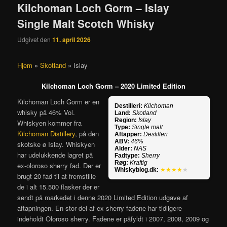
Kilchoman Loch Gorm – Islay
Single Malt Scotch Whisky
Udgivet den
11. april 2026
Hjem
»
Skotland
»
Islay
Kilchoman Loch Gorm – 2020 Limited Edition
Kilchoman Loch Gorm er en
Destilleri:
Kilchoman
whisky på 46% Vol.
Land:
Skotland
Region:
Islay
Whiskyen kommer fra
Type:
Single malt
Kilchoman Distillery
, på den
Aftapper:
Destilleri
ABV:
46%
skotske ø Islay. Whiskyen
Alder:
NAS
har udelukkende lagret på
Fadtype:
Sherry
Røg:
Kraftig
ex-oloroso sherry fad. Der er
Whiskyblog.dk:
★★★★
★
brugt 20 fad til at fremstille
de i alt 15.500 flasker der er
sendt på markedet i denne 2020 Limited Edition udgave af
aftapningen. En stor del af ex-sherry fadene har tidligere
indeholdt Oloroso sherry. Fadene er påfyldt i 2007, 2008, 2009 og