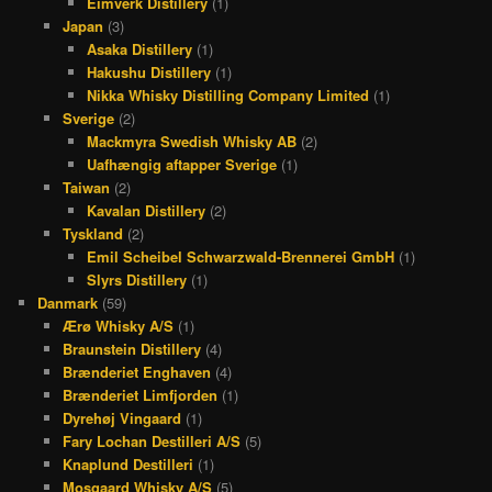
Eimverk Distillery
(1)
Japan
(3)
Asaka Distillery
(1)
Hakushu Distillery
(1)
Nikka Whisky Distilling Company Limited
(1)
Sverige
(2)
Mackmyra Swedish Whisky AB
(2)
Uafhængig aftapper Sverige
(1)
Taiwan
(2)
Kavalan Distillery
(2)
Tyskland
(2)
Emil Scheibel Schwarzwald-Brennerei GmbH
(1)
Slyrs Distillery
(1)
Danmark
(59)
Ærø Whisky A/S
(1)
Braunstein Distillery
(4)
Brænderiet Enghaven
(4)
Brænderiet Limfjorden
(1)
Dyrehøj Vingaard
(1)
Fary Lochan Destilleri A/S
(5)
Knaplund Destilleri
(1)
Mosgaard Whisky A/S
(5)