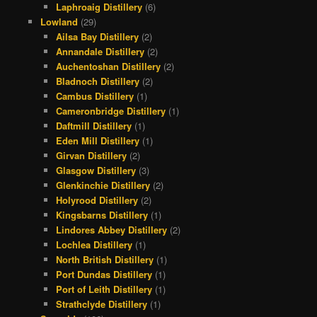
Laphroaig Distillery
(6)
Lowland
(29)
Ailsa Bay Distillery
(2)
Annandale Distillery
(2)
Auchentoshan Distillery
(2)
Bladnoch Distillery
(2)
Cambus Distillery
(1)
Cameronbridge Distillery
(1)
Daftmill Distillery
(1)
Eden Mill Distillery
(1)
Girvan Distillery
(2)
Glasgow Distillery
(3)
Glenkinchie Distillery
(2)
Holyrood Distillery
(2)
Kingsbarns Distillery
(1)
Lindores Abbey Distillery
(2)
Lochlea Distillery
(1)
North British Distillery
(1)
Port Dundas Distillery
(1)
Port of Leith Distillery
(1)
Strathclyde Distillery
(1)