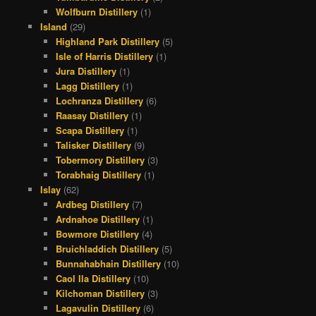
Wolfburn Distillery
(1)
Island
(29)
Highland Park Distillery
(5)
Isle of Harris Distillery
(1)
Jura Distillery
(1)
Lagg Distillery
(1)
Lochranza Distillery
(6)
Raasay Distillery
(1)
Scapa Distillery
(1)
Talisker Distillery
(9)
Tobermory Distillery
(3)
Torabhaig Distillery
(1)
Islay
(62)
Ardbeg Distillery
(7)
Ardnahoe Distillery
(1)
Bowmore Distillery
(4)
Bruichladdich Distillery
(5)
Bunnahabhain Distillery
(10)
Caol Ila Distillery
(10)
Kilchoman Distillery
(3)
Lagavulin Distillery
(6)