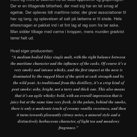
Der er en tiltagende bitterhed, der med sig har en let smag af
egetræ. Der opleves lidt maritime noter, der giver associationer til
hav og tang, og oplevelsen af salt på læberne er til stede. Hele
eftersmagen er pakket ind i et fint lag af røg som fra tør aske.
Man sidder tilbage med varme i kroppen, mens munden gradvist
tørrer helt ud.
Hvad siger producenten:
“A medium bodied Islay single malt, with the right balance between
the maritime character and the influence of the casks. Of course it’s a
very smoky and intense whisky, and the first impact at the nose is
dominated by the rugged blast of the spirit at cask strength and by
the wild peat. As traditional from this distillery, it’s a crisp kind of
peat smoke: ashy, bright, not a tarry and thick one. This also means
that it’s an agile whisky: bold, with an overall impression that is
juicy but at the same time very fresh. At the palate, behind the smoke,
there is only a moderate touch of creamy vanilla sweetness, and then
it turns towards pleasantly citrusy notes, a mineral style and a
distinctively herbaceous character, of light tea and meadowy
fragrance.”