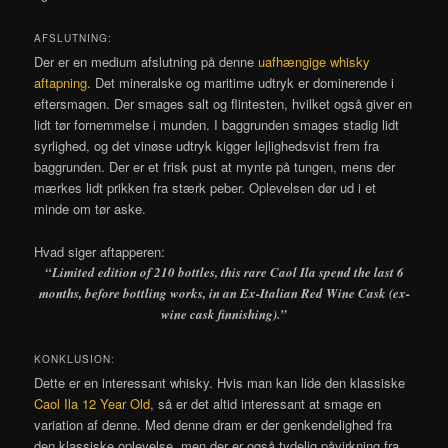
AFSLUTNING:
Der er en medium afslutning på denne
uafhængige whisky
aftapning
. Det mineralske og maritime udtryk er dominerende i
eftersmagen. Der smages salt og flintesten, hvilket også giver en
lidt tør fornemmelse i munden. I baggrunden smages stadig lidt
syrlighed, og det vinøse udtryk kigger lejlighedsvist frem fra
baggrunden. Der er et frisk pust at mynte på tungen, mens der
mærkes lidt prikken fra stærk peber. Oplevelsen dør ud i et
minde om tør aske.
Hvad siger aftapperen:
“Limited edition of 210 bottles, this rare Caol Ila spend the last 6
months, before bottling works, in an Ex-Italian Red Wine Cask (ex-
wine cask finnishing).”
KONKLUSION:
Dette er en interessant whisky. Hvis man kan lide den klassiske
Caol Ila 12 Year Old
, så er det altid interessant at smage en
variation af denne. Med denne dram er der genkendelighed fra
den klassiske oplevelse, men der er også tydelig påvirkning fra