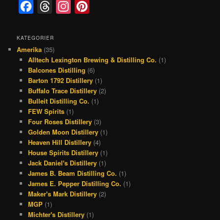
F
T
I
P
a
h
n
i
c
r
s
n
KATEGORIER
Amerika
(35)
e
e
t
t
Alltech Lexington Brewing & Distilling Co.
(1)
b
a
a
e
Balcones Distilling
(6)
o
d
g
r
Barton 1792 Distillery
(1)
Buffalo Trace Distillery
(2)
o
s
r
e
Bulleit Distilling Co.
(1)
k
a
s
FEW Spirits
(1)
Four Roses Distillery
(3)
m
t
Golden Moon Distillery
(1)
Heaven Hill Distillery
(4)
House Spirits Distillery
(1)
Jack Daniel's Distillery
(1)
James B. Beam Distilling Co.
(1)
James E. Pepper Distilling Co.
(1)
Maker's Mark Distillery
(2)
MGP
(1)
Michter's Distillery
(1)