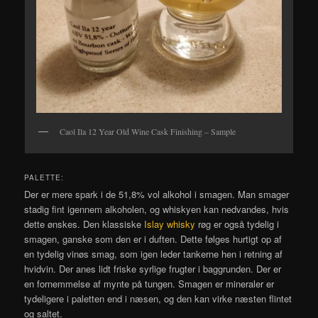
Caol Ila 12 Year Old Wine Cask Finishing – Sample
PALETTE:
Der er mere spark i de 51,8% vol alkohol i smagen. Man smager
stadig fint igennem alkoholen, og whiskyen kan nedvandes, hvis
dette ønskes. Den klassiske
Islay whisky
røg er også tydelig i
smagen, ganske som den er i duften. Dette følges hurtigt op af
en tydelig vinøs smag, som igen leder tankerne hen i retning af
hvidvin. Der anes lidt friske syrlige frugter i baggrunden. Der er
en fornemmelse af mynte på tungen. Smagen er mineraler er
tydeligere i paletten end i næsen, og den kan virke næsten flintet
og saltet.