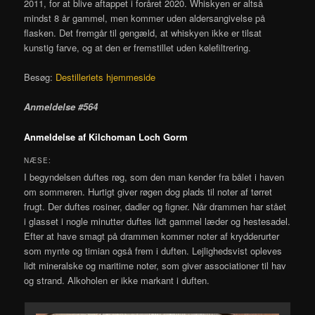
2011, for at blive aftappet i foråret 2020. Whiskyen er altså
mindst 8 år gammel, men kommer uden aldersangivelse på
flasken. Det fremgår til gengæld, at whiskyen ikke er tilsat
kunstig farve, og at den er fremstillet uden kølefiltrering.
Besøg:
Destilleriets hjemmeside
Anmeldelse #564
Anmeldelse af Kilchoman Loch Gorm
NÆSE:
I begyndelsen duftes røg, som den man kender fra bålet i haven
om sommeren. Hurtigt giver røgen dog plads til noter af tørret
frugt. Der duftes rosiner, dadler og figner. Når drammen har stået
i glasset i nogle minutter duftes lidt gammel læder og hestesadel.
Efter at have smagt på drammen kommer noter af krydderurter
som mynte og timian også frem i duften. Lejlighedsvist opleves
lidt mineralske og maritime noter, som giver associationer til hav
og strand. Alkoholen er ikke markant i duften.