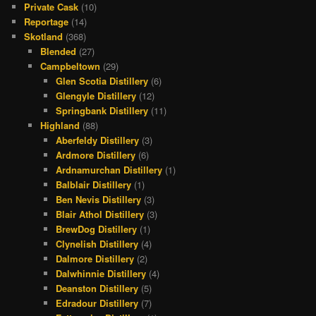
Private Cask
(10)
Reportage
(14)
Skotland
(368)
Blended
(27)
Campbeltown
(29)
Glen Scotia Distillery
(6)
Glengyle Distillery
(12)
Springbank Distillery
(11)
Highland
(88)
Aberfeldy Distillery
(3)
Ardmore Distillery
(6)
Ardnamurchan Distillery
(1)
Balblair Distillery
(1)
Ben Nevis Distillery
(3)
Blair Athol Distillery
(3)
BrewDog Distillery
(1)
Clynelish Distillery
(4)
Dalmore Distillery
(2)
Dalwhinnie Distillery
(4)
Deanston Distillery
(5)
Edradour Distillery
(7)