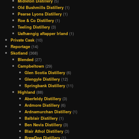
Midleton Distillery
(5)
Old Bushmills Distillery
(1)
Pearse Lyons Distillery
(1)
Roe & Co Distillery
(1)
Teeling Distillery
(3)
Uafhængig aftapper Irland
(1)
Private Cask
(10)
Reportage
(14)
Skotland
(368)
Blended
(27)
Campbeltown
(29)
Glen Scotia Distillery
(6)
Glengyle Distillery
(12)
Springbank Distillery
(11)
Highland
(88)
Aberfeldy Distillery
(3)
Ardmore Distillery
(6)
Ardnamurchan Distillery
(1)
Balblair Distillery
(1)
Ben Nevis Distillery
(3)
Blair Athol Distillery
(3)
BrewDog Distillery
(1)