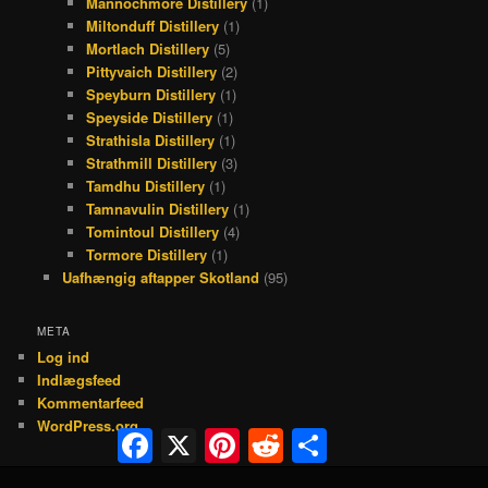
Mannochmore Distillery
(1)
Miltonduff Distillery
(1)
Mortlach Distillery
(5)
Pittyvaich Distillery
(2)
Speyburn Distillery
(1)
Speyside Distillery
(1)
Strathisla Distillery
(1)
Strathmill Distillery
(3)
Tamdhu Distillery
(1)
Tamnavulin Distillery
(1)
Tomintoul Distillery
(4)
Tormore Distillery
(1)
Uafhængig aftapper Skotland
(95)
META
Log ind
Indlægsfeed
Kommentarfeed
WordPress.org
Facebook
X
Pinterest
Reddit
Share