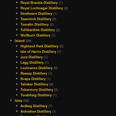
Royal Brackla Distillery
(1)
Royal Lochnagar Distillery
(2)
Strathearn Distillery
(1)
Teaninich Distillery
(3)
Tomatin Distillery
(2)
Tullibardine Distillery
(2)
Wolfburn Distillery
(1)
Island
(29)
Highland Park Distillery
(5)
Isle of Harris Distillery
(1)
Jura Distillery
(1)
Lagg Distillery
(1)
Lochranza Distillery
(6)
Raasay Distillery
(1)
Scapa Distillery
(1)
Talisker Distillery
(9)
Tobermory Distillery
(3)
Torabhaig Distillery
(1)
Islay
(62)
Ardbeg Distillery
(7)
Ardnahoe Distillery
(1)