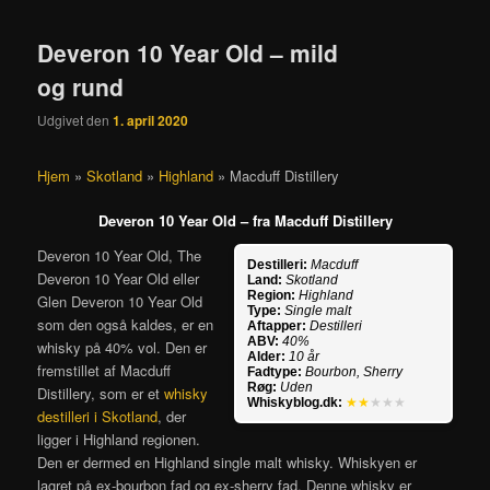
Deveron 10 Year Old – mild
og rund
Udgivet den
1. april 2020
Hjem
»
Skotland
»
Highland
»
Macduff Distillery
Deveron 10 Year Old – fra Macduff Distillery
Deveron 10 Year Old, The
Destilleri:
Macduff
Deveron 10 Year Old eller
Land:
Skotland
Region:
Highland
Glen Deveron 10 Year Old
Type:
Single malt
som den også kaldes, er en
Aftapper:
Destilleri
ABV:
40%
whisky på 40% vol. Den er
Alder:
10 år
fremstillet af Macduff
Fadtype:
Bourbon, Sherry
Røg:
Uden
Distillery, som er et
whisky
Whiskyblog.dk:
★★
★★★
destilleri i Skotland
, der
ligger i Highland regionen.
Den er dermed en Highland single malt whisky. Whiskyen er
lagret på ex-bourbon fad og ex-sherry fad. Denne whisky er