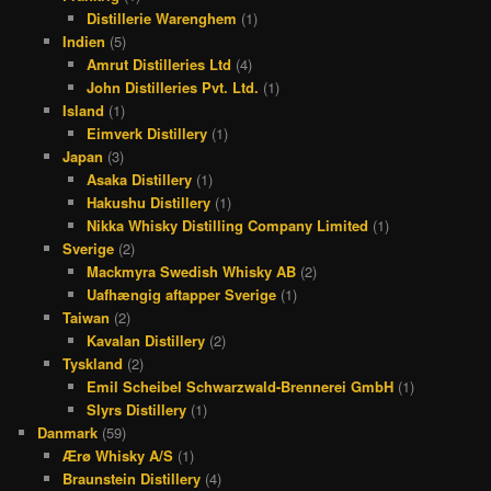
Distillerie Warenghem
(1)
Indien
(5)
Amrut Distilleries Ltd
(4)
John Distilleries Pvt. Ltd.
(1)
Island
(1)
Eimverk Distillery
(1)
Japan
(3)
Asaka Distillery
(1)
Hakushu Distillery
(1)
Nikka Whisky Distilling Company Limited
(1)
Sverige
(2)
Mackmyra Swedish Whisky AB
(2)
Uafhængig aftapper Sverige
(1)
Taiwan
(2)
Kavalan Distillery
(2)
Tyskland
(2)
Emil Scheibel Schwarzwald-Brennerei GmbH
(1)
Slyrs Distillery
(1)
Danmark
(59)
Ærø Whisky A/S
(1)
Braunstein Distillery
(4)