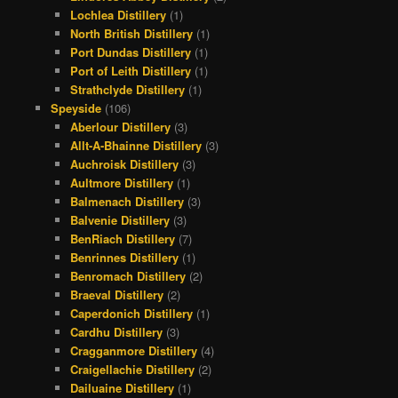
Lochlea Distillery
(1)
North British Distillery
(1)
Port Dundas Distillery
(1)
Port of Leith Distillery
(1)
Strathclyde Distillery
(1)
Speyside
(106)
Aberlour Distillery
(3)
Allt-A-Bhainne Distillery
(3)
Auchroisk Distillery
(3)
Aultmore Distillery
(1)
Balmenach Distillery
(3)
Balvenie Distillery
(3)
BenRiach Distillery
(7)
Benrinnes Distillery
(1)
Benromach Distillery
(2)
Braeval Distillery
(2)
Caperdonich Distillery
(1)
Cardhu Distillery
(3)
Cragganmore Distillery
(4)
Craigellachie Distillery
(2)
Dailuaine Distillery
(1)