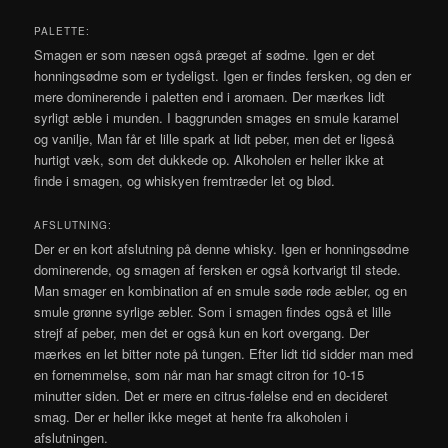
PALETTE:
Smagen er som næsen også præget af sødme. Igen er det
honningsødme som er tydeligst. Igen er findes fersken, og den er
mere dominerende i paletten end i aromaen. Der mærkes lidt
syrligt æble i munden. I baggrunden smages en smule karamel
og vanilje, Man får et lille spark at lidt peber, men det er ligeså
hurtigt væk, som det dukkede op. Alkoholen er heller ikke at
finde i smagen, og whiskyen fremtræder let og blød.
AFSLUTNING:
Der er en kort afslutning på denne whisky. Igen er honningsødme
dominerende, og smagen af fersken er også kortvarigt til stede.
Man smager en kombination af en smule søde røde æbler, og en
smule grønne syrlige æbler. Som i smagen findes også et lille
strejf af peber, men det er også kun en kort overgang. Der
mærkes en let bitter note på tungen. Efter lidt tid sidder man med
en fornemmelse, som når man har smagt citron for 10-15
minutter siden. Det er mere en citrus-følelse end en decideret
smag. Der er heller ikke meget at hente fra alkoholen i
afslutningen.