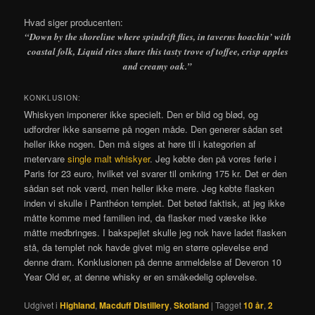
Hvad siger producenten:
“Down by the shoreline where spindrift flies, in taverns hoachin’ with
coastal folk, Liquid rites share this tasty trove of toffee, crisp apples
and creamy oak.”
KONKLUSION:
Whiskyen imponerer ikke specielt. Den er blid og blød, og
udfordrer ikke sanserne på nogen måde. Den generer sådan set
heller ikke nogen. Den må siges at høre til i kategorien af
metervare
single malt whiskyer
. Jeg købte den på vores ferie i
Paris for 23 euro, hvilket vel svarer til omkring 175 kr. Det er den
sådan set nok værd, men heller ikke mere. Jeg købte flasken
inden vi skulle i
Panthéon
templet. Det betød faktisk, at jeg ikke
måtte komme med familien ind, da flasker med væske ikke
måtte medbringes. I bakspejlet skulle jeg nok have ladet flasken
stå, da templet nok havde givet mig en større oplevelse end
denne dram. Konklusionen på denne anmeldelse af Deveron 10
Year Old er, at denne whisky er en småkedelig oplevelse.
Udgivet i
Highland
,
Macduff Distillery
,
Skotland
|
Tagget
10 år
,
2