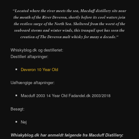
“Located where the river meets the sea, Macduff distillery sits near
the mouth of the River Deveron, shortly before its cool waters join
the restless surge of the North Sea. Sheltered from the worst of the
seaboard storms and winter winds, this tranquil spot has seen the
creation of The Deveron malt whisky for many a decade.
“
Whiskyblog.dk og destilleriet:
Destilleri aftapninger:
Deveron 10 Year Old
Uafhængige aftapninger:
Macduff 2003 14 Year Old Fadandel.dk 2003/2018
Besøgt:
Nej
Whiskyblog.dk har anmeldt følgende fra
Macduff Distillery: