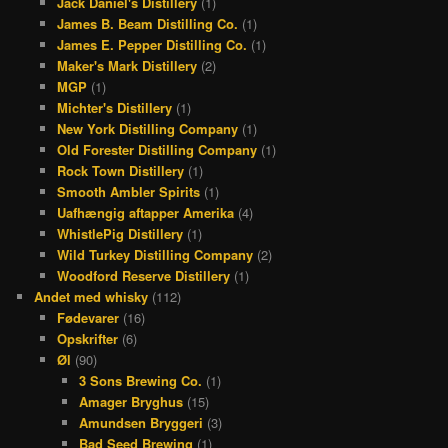
Jack Daniel's Distillery
(1)
James B. Beam Distilling Co.
(1)
James E. Pepper Distilling Co.
(1)
Maker's Mark Distillery
(2)
MGP
(1)
Michter's Distillery
(1)
New York Distilling Company
(1)
Old Forester Distilling Company
(1)
Rock Town Distillery
(1)
Smooth Ambler Spirits
(1)
Uafhængig aftapper Amerika
(4)
WhistlePig Distillery
(1)
Wild Turkey Distilling Company
(2)
Woodford Reserve Distillery
(1)
Andet med whisky
(112)
Fødevarer
(16)
Opskrifter
(6)
Øl
(90)
3 Sons Brewing Co.
(1)
Amager Bryghus
(15)
Amundsen Bryggeri
(3)
Bad Seed Brewing
(1)