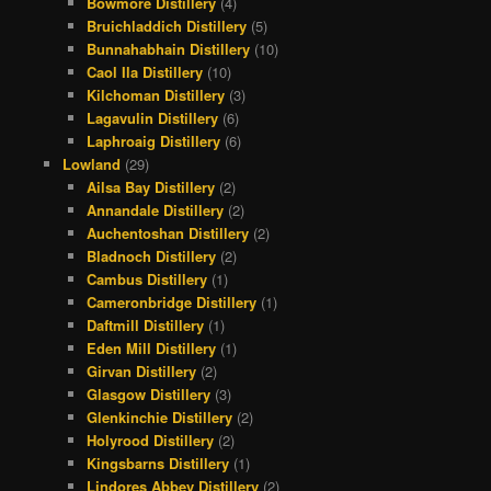
Bowmore Distillery
(4)
Bruichladdich Distillery
(5)
Bunnahabhain Distillery
(10)
Caol Ila Distillery
(10)
Kilchoman Distillery
(3)
Lagavulin Distillery
(6)
Laphroaig Distillery
(6)
Lowland
(29)
Ailsa Bay Distillery
(2)
Annandale Distillery
(2)
Auchentoshan Distillery
(2)
Bladnoch Distillery
(2)
Cambus Distillery
(1)
Cameronbridge Distillery
(1)
Daftmill Distillery
(1)
Eden Mill Distillery
(1)
Girvan Distillery
(2)
Glasgow Distillery
(3)
Glenkinchie Distillery
(2)
Holyrood Distillery
(2)
Kingsbarns Distillery
(1)
Lindores Abbey Distillery
(2)