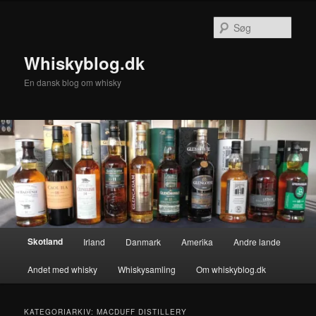
Fortsæt
Fortsæt
til
til
Søg
primært
sekundært
indhold
indhold
Whiskyblog.dk
En dansk blog om whisky
Hovedmenu
Skotland
Irland
Danmark
Amerika
Andre lande
Andet med whisky
Whiskysamling
Om whiskyblog.dk
KATEGORIARKIV:
MACDUFF DISTILLERY