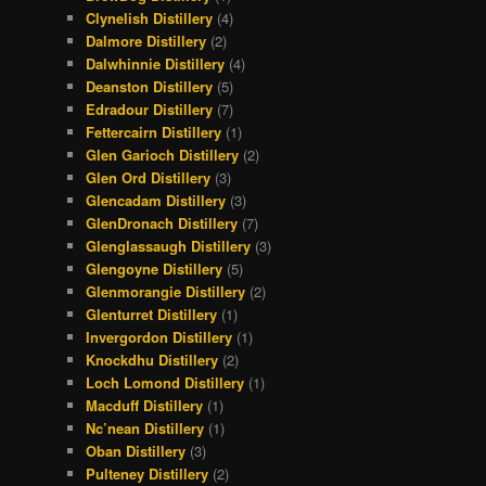
Clynelish Distillery
(4)
Dalmore Distillery
(2)
Dalwhinnie Distillery
(4)
Deanston Distillery
(5)
Edradour Distillery
(7)
Fettercairn Distillery
(1)
Glen Garioch Distillery
(2)
Glen Ord Distillery
(3)
Glencadam Distillery
(3)
GlenDronach Distillery
(7)
Glenglassaugh Distillery
(3)
Glengoyne Distillery
(5)
Glenmorangie Distillery
(2)
Glenturret Distillery
(1)
Invergordon Distillery
(1)
Knockdhu Distillery
(2)
Loch Lomond Distillery
(1)
Macduff Distillery
(1)
Nc’nean Distillery
(1)
Oban Distillery
(3)
Pulteney Distillery
(2)