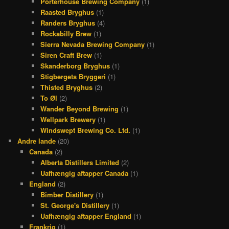
Porterhouse Brewing Company
(1)
Raasted Bryghus
(1)
Randers Bryghus
(4)
Rockabilly Brew
(1)
Sierra Nevada Brewing Company
(1)
Siren Craft Brew
(1)
Skanderborg Bryghus
(1)
Stigbergets Bryggeri
(1)
Thisted Bryghus
(2)
To Øl
(2)
Wander Beyond Brewing
(1)
Wellpark Brewery
(1)
Windswept Brewing Co. Ltd.
(1)
Andre lande
(20)
Canada
(2)
Alberta Distillers Limited
(2)
Uafhængig aftapper Canada
(1)
England
(2)
Bimber Distillery
(1)
St. George's Distillery
(1)
Uafhængig aftapper England
(1)
Frankrig
(1)