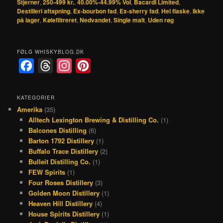
Stjerner
,
250-499 kr.
,
40.00%-44.99% Vol
,
Bacardi Limited
,
Destilleri aftapning
,
Ex-bourbon fad
,
Ex-sherry fad
,
Hel flaske
,
Ikke
på lager
,
Kølefiltreret
,
Nedvandet
,
Single malt
,
Uden røg
FØLG WHISKYBLOG.DK
F
T
I
P
a
h
n
i
c
r
s
n
KATEGORIER
Amerika
(35)
e
e
t
t
Alltech Lexington Brewing & Distilling Co.
(1)
b
a
a
e
Balcones Distilling
(6)
o
d
g
r
Barton 1792 Distillery
(1)
Buffalo Trace Distillery
(2)
o
s
r
e
Bulleit Distilling Co.
(1)
k
a
s
FEW Spirits
(1)
Four Roses Distillery
(3)
m
t
Golden Moon Distillery
(1)
Heaven Hill Distillery
(4)
House Spirits Distillery
(1)