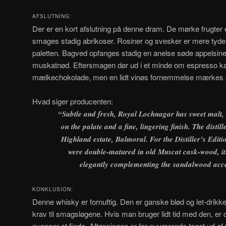
AFSLUTNING:
Der er en kort afslutning på denne dram. De mørke frugter e
smages stadig abrikoser. Rosiner og svesker er mere tydel
paletten. Bagved opfanges stadig en anelse søde appelsiner,
muskatnød. Eftersmagen dør ud i et minde om espresso ka
mælkechokolade, men en lidt vinøs fornemmelse mærkes 
Hvad siger producenten:
“Subtle and fresh, Royal Lochnagar has sweet malt, a
on the palate and a fine, lingering finish. The distil
Highland estate, Balmoral. For the Distiller’s Editi
were double-matured in old Muscat cask-wood, its
elegantly complementing the sandalwood acce
KONKLUSION:
Denne whisky er fornuftig. Den er ganske blød og let-drikkeli
krav til smagsløgene. Hvis man bruger lidt tid med den, er
nuancer at finde. Aftapningen er for nuværende taget ud af