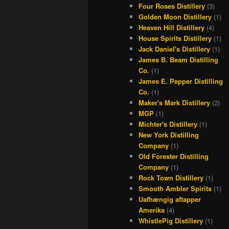
Four Roses Distillery
(3)
Golden Moon Distillery
(1)
Heaven Hill Distillery
(4)
House Spirits Distillery
(1)
Jack Daniel's Distillery
(1)
James B. Beam Distilling
Co.
(1)
James E. Pepper Distilling
Co.
(1)
Maker's Mark Distillery
(2)
MGP
(1)
Michter's Distillery
(1)
New York Distilling
Company
(1)
Old Forester Distilling
Company
(1)
Rock Town Distillery
(1)
Smooth Ambler Spirits
(1)
Uafhængig aftapper
Amerika
(4)
WhistlePig Distillery
(1)