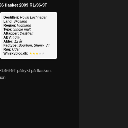
996 flasket 2009 RL/96-9T
Destilleri:
Royal Lochnagar
Land:
Skotland
Region:
Highland
Type:
Single malt
Aftapper:
Destilleri
ABV:
40%
Alder:
12 år
Fadtype:
Bourbon, Sherry, Vin
Røg:
Uden
Whiskyblog.dk:
★★★
★★
/96-9T påtrykt på flasken.
ion.