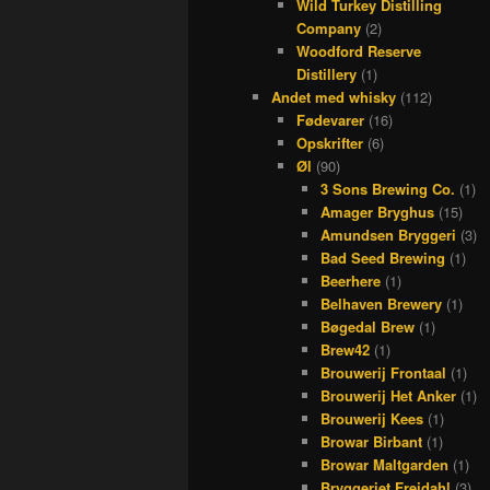
Wild Turkey Distilling
Company
(2)
Woodford Reserve
Distillery
(1)
Andet med whisky
(112)
Fødevarer
(16)
Opskrifter
(6)
Øl
(90)
3 Sons Brewing Co.
(1)
Amager Bryghus
(15)
Amundsen Bryggeri
(3)
Bad Seed Brewing
(1)
Beerhere
(1)
Belhaven Brewery
(1)
Bøgedal Brew
(1)
Brew42
(1)
Brouwerij Frontaal
(1)
Brouwerij Het Anker
(1)
Brouwerij Kees
(1)
Browar Birbant
(1)
Browar Maltgarden
(1)
Bryggeriet Frejdahl
(3)