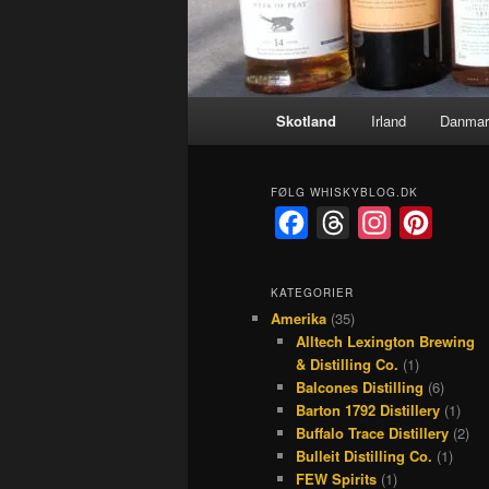
Hovedmenu
Skotland
Irland
Danmar
FØLG WHISKYBLOG.DK
F
T
I
P
a
h
n
i
c
r
s
n
KATEGORIER
Amerika
(35)
e
e
t
t
Alltech Lexington Brewing
b
a
a
e
& Distilling Co.
(1)
o
d
g
r
Balcones Distilling
(6)
Barton 1792 Distillery
(1)
o
s
r
e
Buffalo Trace Distillery
(2)
k
a
s
Bulleit Distilling Co.
(1)
FEW Spirits
(1)
m
t