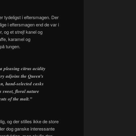
r tydeligst i eftersmagen. Der
ige i eftersmagen end de var i
 og et strejf kanel og
ffe, karamel og
på tungen.
 pleasing citrus acidity
lery adjoins the Queen’s
on, hand-selected casks
 sweet, floral nature
nts of the malt.”
g, og der stilles ikke de store
 der dog ganske interessante
 produktion, men skulle den