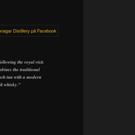
llowing the royal visit.
mbines the traditional
ash tun with a modern
alt whisky.”