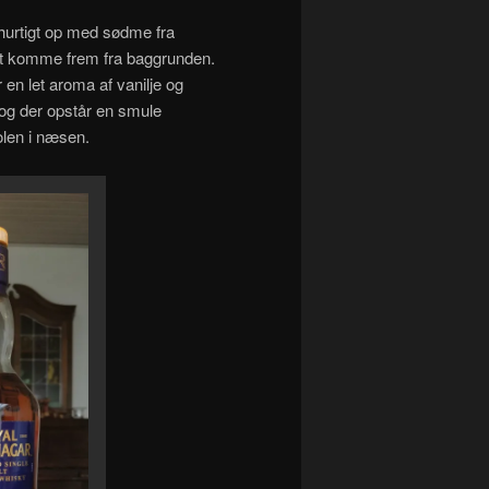
urtigt op med sødme fra
at komme frem fra baggrunden.
r en let aroma af vanilje og
 og der opstår en smule
olen i næsen.