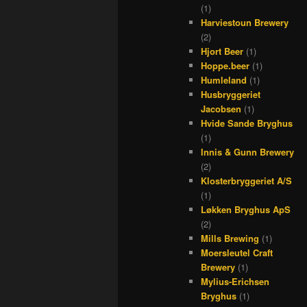
(1)
Harviestoun Brewery
(2)
Hjort Beer
(1)
Hoppe.beer
(1)
Humleland
(1)
Husbryggeriet
Jacobsen
(1)
Hvide Sande Bryghus
(1)
Innis & Gunn Brewery
(2)
Klosterbryggeriet A/S
(1)
Løkken Bryghus ApS
(2)
Mills Brewing
(1)
Moersleutel Craft
Brewery
(1)
Mylius-Erichsen
Bryghus
(1)