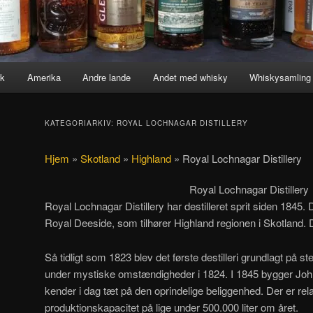
k
Amerika
Andre lande
Andet med whisky
Whiskysamling
KATEGORIARKIV:
ROYAL LOCHNAGAR DISTILLERY
Hjem
»
Skotland
»
Highland
»
Royal Lochnagar Distillery
Royal Lochnagar Distillery
Royal Lochnagar Distillery har destilleret sprit siden 1845. D
Royal Deeside, som tilhører Highland regionen i Skotland. D
Så tidligt som 1823 blev det første destilleri grundlagt på 
under mystiske omstændigheder i 1824. I 1845 bygger John
kender i dag tæt på den oprindelige beliggenhed. Der er rel
produktionskapacitet på lige under 500.000 liter om året.