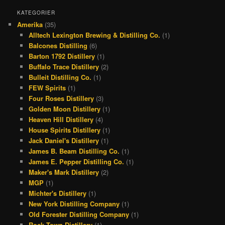
c
r
s
n
KATEGORIER
Amerika
(35)
e
e
t
t
Alltech Lexington Brewing & Distilling Co.
(1)
b
a
a
e
Balcones Distilling
(6)
o
d
g
r
Barton 1792 Distillery
(1)
Buffalo Trace Distillery
(2)
o
s
r
e
Bulleit Distilling Co.
(1)
k
a
s
FEW Spirits
(1)
Four Roses Distillery
(3)
m
t
Golden Moon Distillery
(1)
Heaven Hill Distillery
(4)
House Spirits Distillery
(1)
Jack Daniel's Distillery
(1)
James B. Beam Distilling Co.
(1)
James E. Pepper Distilling Co.
(1)
Maker's Mark Distillery
(2)
MGP
(1)
Michter's Distillery
(1)
New York Distilling Company
(1)
Old Forester Distilling Company
(1)
Rock Town Distillery
(1)