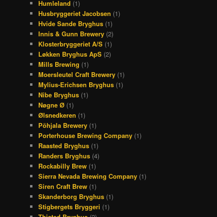
Humleland
(1)
Husbryggeriet Jacobsen
(1)
Hvide Sande Bryghus
(1)
Innis & Gunn Brewery
(2)
Klosterbryggeriet A/S
(1)
Løkken Bryghus ApS
(2)
Mills Brewing
(1)
Moersleutel Craft Brewery
(1)
Mylius-Erichsen Bryghus
(1)
Nibe Bryghus
(1)
Nøgne Ø
(1)
Ølsnedkeren
(1)
Põhjala Brewery
(1)
Porterhouse Brewing Company
(1)
Raasted Bryghus
(1)
Randers Bryghus
(4)
Rockabilly Brew
(1)
Sierra Nevada Brewing Company
(1)
Siren Craft Brew
(1)
Skanderborg Bryghus
(1)
Stigbergets Bryggeri
(1)
Thisted Bryghus
(2)