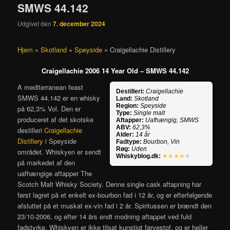
SMWS 44.142
Udgivet den
7. december 2024
Hjem
»
Skotland
»
Speyside
»
Craigellachie Distillery
Craigellachie 2006 14 Year Old – SMWS 44.142
A mediterranean feast
Destilleri:
Craigellachie
SMWS 44.142 er en whisky
Land:
Skotland
Region:
Speyside
på 62,3% Vol. Den er
Type:
Single malt
produceret af det skotske
Aftapper:
Uafhængig, SMWS
ABV:
62,3%
destilleri
Craigellachie
Alder:
14 år
Distillery
i Speyside
Fadtype:
Bourbon, Vin
Røg:
Uden
området. Whiskyen er sendt
Whiskyblog.dk:
★★★★
★
på markedet af den
uafhængige aftapper The
Scotch Malt Whisky Society. Denne single cask aftapning har
først lagret på et enkelt ex-bourbon fad i 12 år, og er efterfølgende
afsluttet på et muskat ex-vin fad i 2 år. Spiritussen er brændt den
23/10-2006, og efter 14 års endt modning aftappet ved fuld
fadstyrke. Whiskyen er ikke tilsat kunstigt farvestof, og er heller