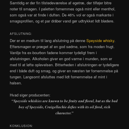
Samtidig er der fin tilstedeværelse af egetræ, der tilføjer bitre
noter til smagen. I paletten fornemmes også mint eller menthol,
som også var at finde i duften. De 46% vol er også markante i
smagsprofilen, og et par dråber vand gør udtrykket lidt blødere.
AFSLUTNING:
Der er en medium til lang afslutning på denne
Speyside whisky
.
Eftersmagen er præget af en god sødme, som fra moden frugt.
Vanilje fra ex-bourbon fadene kommer tydeligt frem i
afslutningen. Alkoholen giver en god varme i munden, som er
med til at løfte oplevelsen. Bitterheden i afslutningen er tydeligere
end i både duft og smag, og giver en næsten tør fornemmelse på
tungen. Langsomt afsluttes med lidt fornemmelse af mint i
halsen.
Hvad siger producenten:
“Speyside whiskies are known to be fruity and floral, but as the bad
boy of Speyside, Craigellachie defies with its oil fired, rich
character.”
KONKLUSION: