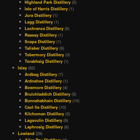
Highland Park Distillery
(5)
Isle of Harris Distillery
(1)
Jura Distillery
(1)
Lagg Distillery
(1)
Lochranza Distillery
(6)
Raasay Distillery
(1)
Scapa Distillery
(1)
Talisker Distillery
(9)
Tobermory Distillery
(3)
Torabhaig Distillery
(1)
Islay
(62)
Ardbeg Distillery
(7)
Ardnahoe Distillery
(1)
Bowmore Distillery
(4)
Bruichladdich Distillery
(5)
Bunnahabhain Distillery
(10)
Caol Ila Distillery
(10)
Kilchoman Distillery
(3)
Lagavulin Distillery
(6)
Laphroaig Distillery
(6)
Lowland
(29)
Ailsa Bay Distillery
(2)