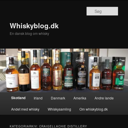
Fortsæt
Fortsæt
til
til
Søg
primært
sekundært
indhold
indhold
Whiskyblog.dk
En dansk blog om whisky
Hovedmenu
Skotland
Irland
Danmark
Amerika
Andre lande
Andet med whisky
Whiskysamling
Om whiskyblog.dk
KATEGORIARKIV:
CRAIGELLACHIE DISTILLERY