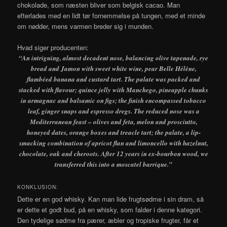
chokolade, som næsten bliver som belgisk cacao. Man
efterlades med en lidt tør fornemmelse på tungen, med et minde
om nødder, mens varmen breder sig i munden.
Hvad siger producenten:
“An intriguing, almost decadent nose, balancing olive tapenade, rye
bread and Jamon with sweet white wine, pear Belle Hélène,
flambéed banana and custard tart. The palate was packed and
stacked with flavour; quince jelly with Manchego, pineapple chunks
in armagnac and balsamic on figs; the finish encompassed tobacco
leaf, ginger snaps and espresso dregs. The reduced nose was a
Mediterranean feast – olives and feta, melon and prosciutto,
honeyed dates, orange boxes and treacle tart; the palate, a lip-
smacking combination of apricot flan and limoncello with hazelnut,
chocolate, oak and cheroots. After 12 years in ex-bourbon wood, we
transferred this into a moscatel barrique.”
KONKLUSION:
Dette er en god whisky. Kan man lide frugtsødme i sin dram, så
er dette et godt bud, på en whisky, som falder i denne kategori.
Den tydelige sødme fra pærer, æbler og tropiske frugter, får et