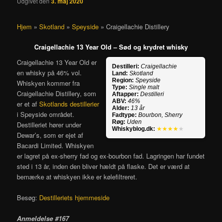
Udgivet den
3. maj 2020
Hjem
»
Skotland
»
Speyside
»
Craigellachie Distillery
Craigellachie 13 Year Old – Sød og krydret whisky
Craigellachie 13 Year Old er
Destilleri:
Craigellachie
en whisky på 46% vol.
Land:
Skotland
Region:
Speyside
Whiskyen kommer fra
Type:
Single malt
Craigellachie Distillery, som
Aftapper:
Destilleri
ABV:
46%
er et af
Skotlands destillerier
Alder:
13 år
i Speyside området.
Fadtype:
Bourbon, Sherry
Røg:
Uden
Destilleriet hører under
Whiskyblog.dk:
★★★★
★
Dewar’s, som er ejet af
Bacardi Limited. Whiskyen
er lagret på ex-sherry fad og ex-bourbon fad. Lagringen har fundet
sted i 13 år, inden den bliver hældt på flaske. Det er værd at
bemærke at whiskyen ikke er kølefiltreret.
Besøg:
Destilleriets hjemmeside
Anmeldelse #167