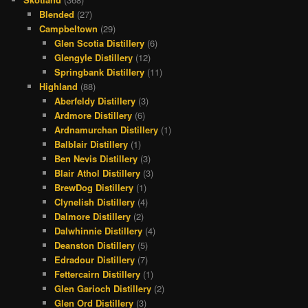
Blended
(27)
Campbeltown
(29)
Glen Scotia Distillery
(6)
Glengyle Distillery
(12)
Springbank Distillery
(11)
Highland
(88)
Aberfeldy Distillery
(3)
Ardmore Distillery
(6)
Ardnamurchan Distillery
(1)
Balblair Distillery
(1)
Ben Nevis Distillery
(3)
Blair Athol Distillery
(3)
BrewDog Distillery
(1)
Clynelish Distillery
(4)
Dalmore Distillery
(2)
Dalwhinnie Distillery
(4)
Deanston Distillery
(5)
Edradour Distillery
(7)
Fettercairn Distillery
(1)
Glen Garioch Distillery
(2)
Glen Ord Distillery
(3)