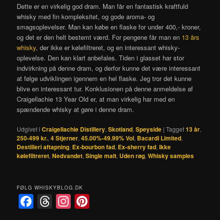
Dette er en virkelig god dram. Man får en fantastisk kraftfuld
whisky med fin kompleksitet, og gode aroma- og
smagsoplevelser. Man kan købe en flaske for under 400,- kroner,
og det er den helt bestemt værd. For pengene får man en
13 års
whisky
, der ikke er kølefiltreret, og en interessant whisky-
oplevelse. Den kan klart anbefales. Tiden i glasset har stor
indvirkning på denne dram, og derfor kunne det være interessant
at følge udviklingen igennem en hel flaske. Jeg tror det kunne
blive en interessant tur. Konklusionen på denne anmeldelse af
Craigellachie 13 Year Old er, at man virkelig har med en
spændende whisky at gøre i denne dram.
Udgivet i
Craigellachie Distillery
,
Skotland
,
Speyside
|
Tagget
13 år
,
250-499 kr.
,
4 Stjerner
,
45.00%-49.99% Vol
,
Bacardi Limited
,
Destilleri aftapning
,
Ex-bourbon fad
,
Ex-sherry fad
,
Ikke
kølefiltreret
,
Nedvandet
,
Single malt
,
Uden røg
,
Whisky samples
FØLG WHISKYBLOG.DK
F
T
I
P
a
h
n
i