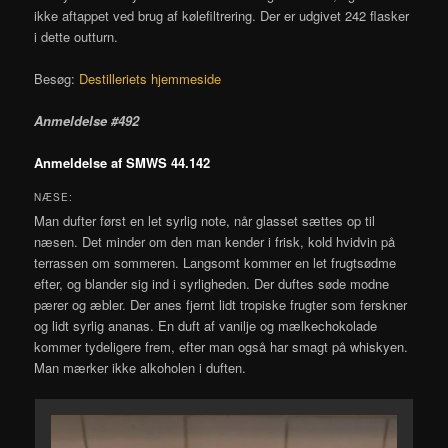
ikke aftappet ved brug af kølefiltrering. Der er udgivet 242 flasker
i dette outturn.
Besøg:
Destilleriets hjemmeside
Anmeldelse #492
Anmeldelse af SMWS 44.142
NÆSE:
Man dufter først en let syrlig note, når glasset sættes op til
næsen. Det minder om den man kender i frisk, kold hvidvin på
terrassen om sommeren. Langsomt kommer en let frugtsødme
efter, og blander sig ind i syrligheden. Der duftes søde modne
pærer og æbler. Der anes fjernt lidt tropiske frugter som ferskner
og lidt syrlig ananas. En duft af vanilje og mælkechokolade
kommer tydeligere frem, efter man også har smagt på whiskyen.
Man mærker ikke alkoholen i duften.