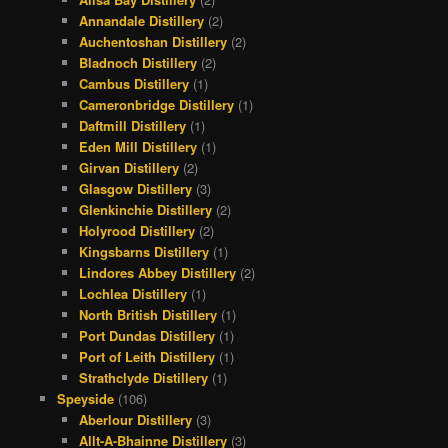
Annandale Distillery
(2)
Auchentoshan Distillery
(2)
Bladnoch Distillery
(2)
Cambus Distillery
(1)
Cameronbridge Distillery
(1)
Daftmill Distillery
(1)
Eden Mill Distillery
(1)
Girvan Distillery
(2)
Glasgow Distillery
(3)
Glenkinchie Distillery
(2)
Holyrood Distillery
(2)
Kingsbarns Distillery
(1)
Lindores Abbey Distillery
(2)
Lochlea Distillery
(1)
North British Distillery
(1)
Port Dundas Distillery
(1)
Port of Leith Distillery
(1)
Strathclyde Distillery
(1)
Speyside
(106)
Aberlour Distillery
(3)
Allt-A-Bhainne Distillery
(3)