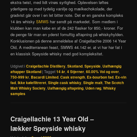
ekstra twist, med lidt vinøs syrlighed. Oplevelsen løftes
yderligere op med tydelig vanilje og mælkechokolade, der
gradvist går over i en let bitter note. Det er en ganske kompleks
14 års whisky
SMWS
har sendt på markedet. Som medlem i
klubben kan man købe en af de 242 flasker for 850,- kroner. For
de penge får man en yderst fornuftig aftapning på whiskyhylden.
Konklusionen på denne anmeldelse af Craigellachie 2006 14 Year
Old, A mediterranean feast, SMWS 44.142 er, at vi har har fat i
en klassisk Speyside whisky med god kompleksitet.
Udgivet i
Craigellachie Distillery
,
Skotland
,
Speyside
,
Uafhængig
aftapper Skotland
|
Tagget
14 år
,
4 Stjerner
,
60.00% Vol og over
,
750-999 kr
,
Bacardi Limited
,
Cask strength
,
Ex-bourbon fad
,
Ex-vin
fad
,
Ikke kølefiltreret
,
Single cask whisky
,
Single malt
,
The Scotch
Malt Whisky Society
,
Uafhængig aftapning
,
Uden røg
,
Whisky
samples
Craigellachie 13 Year Old –
lækker Speyside whisky