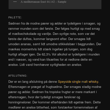
A mediterranean feast 44.142 – Sample
PALETTE:
Sødmen fra de modne pærer og æbler er tydeligere i smagen, og
rammer munden som det første. Der følges hurtigt op med smag
af mælkechokolade og vanilje. Den syrlige note, som var det
første der duftes, kommer langsomt efter. Der smages lidt
umoden ananas, samt lidt umodne stikkelsbær i baggrunden. Der
mærkes momentvis lidt stærk ingefær på tungen, som dog
hurtigt aftager igen. De 62,3% Vol alkohol er tydeligere i munden
end i næsen, og vand kan tilsættes for at nedtone dette en
anelse. Lidt vand fremhæver syrligheden en anelse.
AFSLUTNING:
Der er en lang afslutning på denne
Speyside single malt whisky
.
Eftersmagen er præget af frugtsødme. Der smages stadig modne
pærer og æbler. Sødmen fra tropiske frugter er mere markant i
eftersmagen, hvor der tydeligt smages ferskner og
honningmeloner. Der kommer efterhånden lidt egetræ frem. Dette
medfører en anelse bitterhed, som forstærker fornemmelsen af