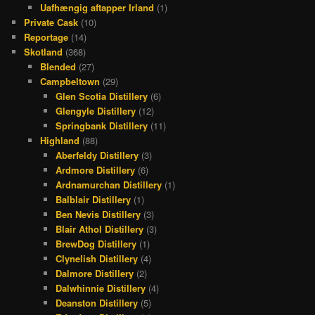
Uafhængig aftapper Irland
(1)
Private Cask
(10)
Reportage
(14)
Skotland
(368)
Blended
(27)
Campbeltown
(29)
Glen Scotia Distillery
(6)
Glengyle Distillery
(12)
Springbank Distillery
(11)
Highland
(88)
Aberfeldy Distillery
(3)
Ardmore Distillery
(6)
Ardnamurchan Distillery
(1)
Balblair Distillery
(1)
Ben Nevis Distillery
(3)
Blair Athol Distillery
(3)
BrewDog Distillery
(1)
Clynelish Distillery
(4)
Dalmore Distillery
(2)
Dalwhinnie Distillery
(4)
Deanston Distillery
(5)