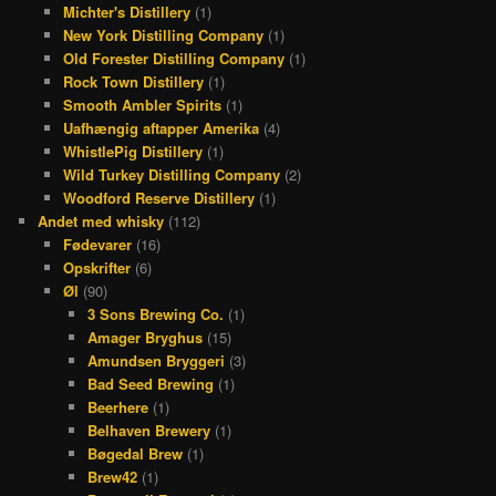
Michter's Distillery
(1)
New York Distilling Company
(1)
Old Forester Distilling Company
(1)
Rock Town Distillery
(1)
Smooth Ambler Spirits
(1)
Uafhængig aftapper Amerika
(4)
WhistlePig Distillery
(1)
Wild Turkey Distilling Company
(2)
Woodford Reserve Distillery
(1)
Andet med whisky
(112)
Fødevarer
(16)
Opskrifter
(6)
Øl
(90)
3 Sons Brewing Co.
(1)
Amager Bryghus
(15)
Amundsen Bryggeri
(3)
Bad Seed Brewing
(1)
Beerhere
(1)
Belhaven Brewery
(1)
Bøgedal Brew
(1)
Brew42
(1)