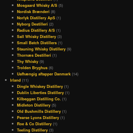
Mosgaard Whisky A/S
(5)
Nordisk Brænderi
(8)
Norlyk Distillery ApS
(1)
Nyborg Destilleri
(2)
Radius Distillery A/S
(1)
Sall Whisky Distillery
(3)
Small Batch Distillers
(1)
Stauning Whisky Distillery
(9)
Thornæs Destilleri
(1)
Thy Whisky
(9)
Trolden Bryghus
(6)
Uafhængig aftapper Danmark
(14)
Irland
(11)
Dingle Whiskey Distillery
(1)
Dublin Liberties Distillery
(1)
Kilbeggan Distilling Co.
(1)
Midleton Distillery
(5)
Old Bushmills Distillery
(1)
Pearse Lyons Distillery
(1)
Roe & Co Distillery
(1)
Teeling Distillery
(3)