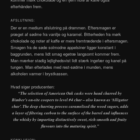
efterhånden frem.
AFSLUTNING:
Der er en medium afslutning på drammen. Eftersmagen er
præget af sødme fra vanilje og karamel. Bitterheden fra mørk
chokolade og noter af kaffe er mere fremtrædende i eftersmagen.
Smagen fra de søde solmodne appelsiner ligger konstant i
baggrunden, mens lidt smag egetræ langsomt kommer frem.
Man mærker stadig lejlighedsvist lidt stærk ingefær og kanel på
tungen. Man efterlades med rest-sødme i munden, mens
alkoholen varmer i brystkassen.
Hvad siger producenten:
“The selection of American Oak casks were hand charred by
Bimber’s on-site coopers to level #4 char – also known as ‘Alligator
char’. The deep charring process caramelised the wood sugars, adds
a layer of filtering carbon to the surface of the barrel and influences
the whisky by imparting distinctively sweet, rich smooth and fruity
flavours into the maturing spirit.”