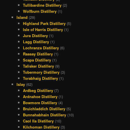
Tullibardine Distillery
(2)
Wolfburn Distillery
(1)
Island
(29)
Highland Park Distillery
(5)
Isle of Harris Distillery
(1)
Jura Distillery
(1)
Lagg Distillery
(1)
Lochranza Distillery
(6)
Raasay Distillery
(1)
Scapa Distillery
(1)
Talisker Distillery
(9)
Tobermory Distillery
(3)
Torabhaig Distillery
(1)
Islay
(62)
Ardbeg Distillery
(7)
Ardnahoe Distillery
(1)
Bowmore Distillery
(4)
Bruichladdich Distillery
(5)
Bunnahabhain Distillery
(10)
Caol Ila Distillery
(10)
Kilchoman Distillery
(3)