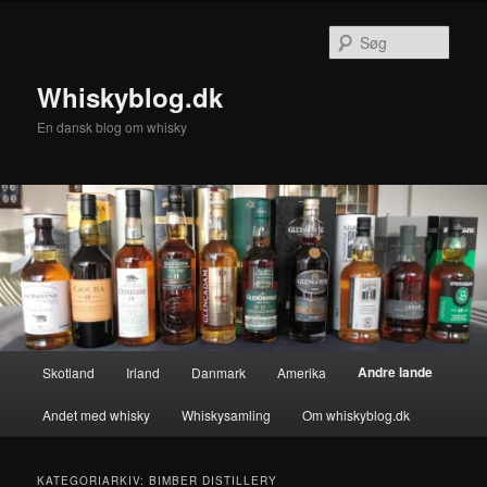
Fortsæt
Fortsæt
til
til
Søg
primært
sekundært
indhold
indhold
Whiskyblog.dk
En dansk blog om whisky
Hovedmenu
Andre lande
Skotland
Irland
Danmark
Amerika
Andet med whisky
Whiskysamling
Om whiskyblog.dk
KATEGORIARKIV:
BIMBER DISTILLERY