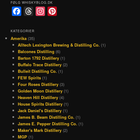
FØLG WHISKYBLOG.DK
F
T
I
P
a
h
n
i
c
r
s
n
KATEGORIER
Amerika
(35)
e
e
t
t
Alltech Lexington Brewing & Distilling Co.
(1)
b
a
a
e
Balcones Distilling
(6)
o
d
g
r
Barton 1792 Distillery
(1)
Buffalo Trace Distillery
(2)
o
s
r
e
Bulleit Distilling Co.
(1)
k
a
s
FEW Spirits
(1)
Four Roses Distillery
(3)
m
t
Golden Moon Distillery
(1)
Heaven Hill Distillery
(4)
House Spirits Distillery
(1)
Jack Daniel's Distillery
(1)
James B. Beam Distilling Co.
(1)
James E. Pepper Distilling Co.
(1)
Maker's Mark Distillery
(2)
MGP
(1)