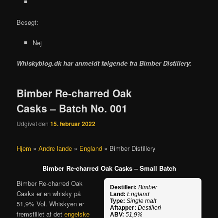
Besøgt:
Nej
Whiskyblog.dk har anmeldt følgende fra
Bimber Distillery:
Bimber Re-charred Oak
Casks – Batch No. 001
Udgivet den
15. februar 2022
Hjem
»
Andre lande
»
England
»
Bimber Distillery
Bimber Re-charred Oak Casks – Small Batch
Bimber Re-charred Oak
Destilleri:
Bimber
Casks er en whisky på
Land:
England
Type:
Single malt
51,9% Vol. Whiskyen er
Aftapper:
Destilleri
fremstillet af det
engelske
ABV:
51,9%