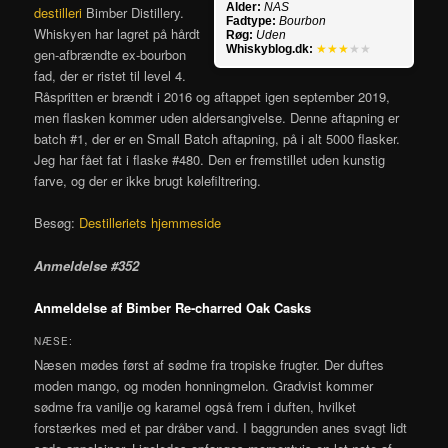
Alder:
NAS
destilleri
Bimber Distillery.
Fadtype:
Bourbon
Whiskyen har lagret på hårdt
Røg:
Uden
Whiskyblog.dk:
★★★
★★
gen-afbrændte ex-bourbon
fad, der er ristet til level 4.
Råspritten er brændt i 2016 og aftappet igen september 2019,
men flasken kommer uden aldersangivelse. Denne aftapning er
batch #1, der er en Small Batch aftapning, på i alt 5000 flasker.
Jeg har fået fat i flaske #480. Den er fremstillet uden kunstig
farve, og der er ikke brugt kølefiltrering.
Besøg:
Destilleriets hjemmeside
Anmeldelse #352
Anmeldelse af Bimber Re-charred Oak Casks
NÆSE:
Næsen mødes først af sødme fra tropiske frugter. Der duftes
moden mango, og moden honningmelon. Gradvist kommer
sødme fra vanilje og karamel også frem i duften, hvilket
forstærkes med et par dråber vand. I baggrunden anes svagt lidt