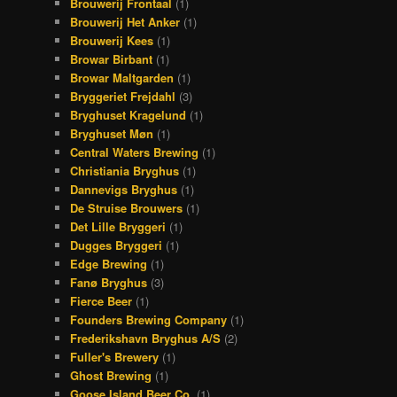
Brouwerij Frontaal
(1)
Brouwerij Het Anker
(1)
Brouwerij Kees
(1)
Browar Birbant
(1)
Browar Maltgarden
(1)
Bryggeriet Frejdahl
(3)
Bryghuset Kragelund
(1)
Bryghuset Møn
(1)
Central Waters Brewing
(1)
Christiania Bryghus
(1)
Dannevigs Bryghus
(1)
De Struise Brouwers
(1)
Det Lille Bryggeri
(1)
Dugges Bryggeri
(1)
Edge Brewing
(1)
Fanø Bryghus
(3)
Fierce Beer
(1)
Founders Brewing Company
(1)
Frederikshavn Bryghus A/S
(2)
Fuller's Brewery
(1)
Ghost Brewing
(1)
Goose Island Beer Co.
(1)