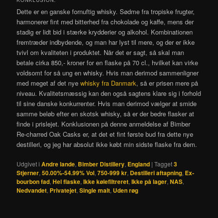
KONKLUSION:
Dette er en ganske fornuftig whisky. Sødme fra tropiske frugter,
harmonerer fint med bitterhed fra chokolade og kaffe, mens der
stadig er lidt bid i stærke krydderier og alkohol. Kombinationen
fremtræder indbydende, og man har lyst til mere, og der er ikke
tvivl om kvaliteten i produktet. Når det er sagt, så skal man
betale cirka 850,- kroner for en flaske på 70 cl., hvilket kan virke
voldsomt for så ung en whisky. Hvis man derimod sammenligner
med meget af det nye
whisky fra Danmark
, så er prisen mere på
niveau. Kvalitetsmæssig kan den også sagtens klare sig i forhold
til sine danske konkurrenter. Hvis man derimod vælger at smide
samme beløb efter en skotsk whisky, så er der bedre flasker at
finde i prislejet. Konklusionen på denne anmeldelse af Bimber
Re-charred Oak Casks er, at det et fint første bud fra dette nye
destilleri, og jeg har absolut ikke købt min sidste flaske fra dem.
Udgivet i
Andre lande
,
Bimber Distillery
,
England
|
Tagget
3
Stjerner
,
50.00%-54.99% Vol
,
750-999 kr
,
Destilleri aftapning
,
Ex-
bourbon fad
,
Hel flaske
,
Ikke kølefiltreret
,
Ikke på lager
,
NAS
,
Nedvandet
,
Privatejet
,
Single malt
,
Uden røg