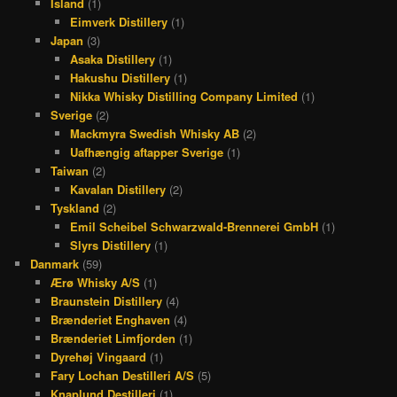
Island
(1)
Eimverk Distillery
(1)
Japan
(3)
Asaka Distillery
(1)
Hakushu Distillery
(1)
Nikka Whisky Distilling Company Limited
(1)
Sverige
(2)
Mackmyra Swedish Whisky AB
(2)
Uafhængig aftapper Sverige
(1)
Taiwan
(2)
Kavalan Distillery
(2)
Tyskland
(2)
Emil Scheibel Schwarzwald-Brennerei GmbH
(1)
Slyrs Distillery
(1)
Danmark
(59)
Ærø Whisky A/S
(1)
Braunstein Distillery
(4)
Brænderiet Enghaven
(4)
Brænderiet Limfjorden
(1)
Dyrehøj Vingaard
(1)
Fary Lochan Destilleri A/S
(5)
Knaplund Destilleri
(1)