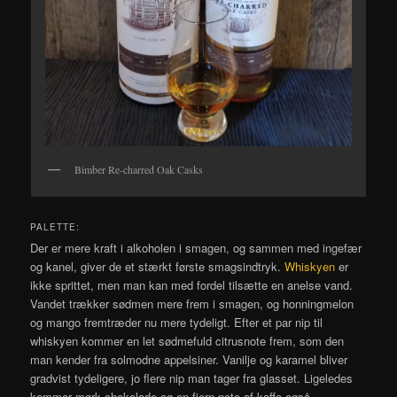
Bimber Re-charred Oak Casks
PALETTE:
Der er mere kraft i alkoholen i smagen, og sammen med ingefær
og kanel, giver de et stærkt første smagsindtryk.
Whiskyen
er
ikke sprittet, men man kan med fordel tilsætte en anelse vand.
Vandet trækker sødmen mere frem i smagen, og honningmelon
og mango fremtræder nu mere tydeligt. Efter et par nip til
whiskyen kommer en let sødmefuld citrusnote frem, som den
man kender fra solmodne appelsiner. Vanilje og karamel bliver
gradvist tydeligere, jo flere nip man tager fra glasset. Ligeledes
kommer mørk chokolade og en fjern note af kaffe også