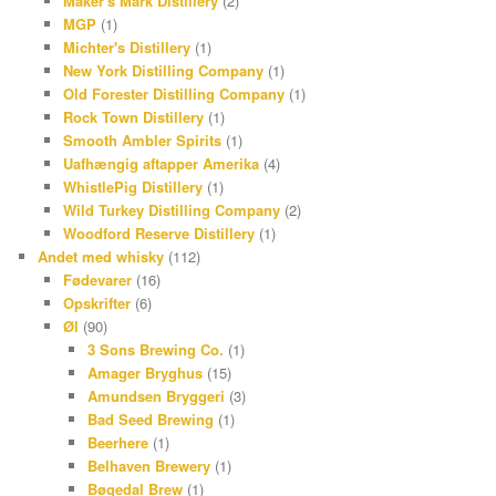
Maker's Mark Distillery
(2)
MGP
(1)
Michter's Distillery
(1)
New York Distilling Company
(1)
Old Forester Distilling Company
(1)
Rock Town Distillery
(1)
Smooth Ambler Spirits
(1)
Uafhængig aftapper Amerika
(4)
WhistlePig Distillery
(1)
Wild Turkey Distilling Company
(2)
Woodford Reserve Distillery
(1)
Andet med whisky
(112)
Fødevarer
(16)
Opskrifter
(6)
Øl
(90)
3 Sons Brewing Co.
(1)
Amager Bryghus
(15)
Amundsen Bryggeri
(3)
Bad Seed Brewing
(1)
Beerhere
(1)
Belhaven Brewery
(1)
Bøgedal Brew
(1)