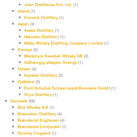
John Distilleries Pvt. Ltd.
(1)
Island
(1)
Eimverk Distillery
(1)
Japan
(3)
Asaka Distillery
(1)
Hakushu Distillery
(1)
Nikka Whisky Distilling Company Limited
(1)
Sverige
(2)
Mackmyra Swedish Whisky AB
(2)
Uafhængig aftapper Sverige
(1)
Taiwan
(2)
Kavalan Distillery
(2)
Tyskland
(2)
Emil Scheibel Schwarzwald-Brennerei GmbH
(1)
Slyrs Distillery
(1)
Danmark
(59)
Ærø Whisky A/S
(1)
Braunstein Distillery
(4)
Brænderiet Enghaven
(4)
Brænderiet Limfjorden
(1)
Dyrehøj Vingaard
(1)