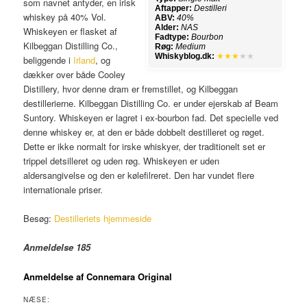
som navnet antyder, en irisk
Aftapper:
Destilleri
whiskey på 40% Vol.
ABV:
40%
Alder:
NAS
Whiskeyen er flasket af
Fadtype:
Bourbon
Kilbeggan Distilling Co.,
Røg:
Medium
Whiskyblog.dk:
★★★
★★
beliggende i
Irland
, og
dækker over både Cooley
Distillery, hvor denne dram er fremstillet, og Kilbeggan
destillerierne. Kilbeggan Distilling Co. er under ejerskab af Beam
Suntory. Whiskeyen er lagret i ex-bourbon fad. Det specielle ved
denne whiskey er, at den er både dobbelt destilleret og røget.
Dette er ikke normalt for irske whiskyer, der traditionelt set er
trippel detsilleret og uden røg. Whiskeyen er uden
aldersangivelse og den er kølefilreret. Den har vundet flere
internationale priser.
Besøg:
Destilleriets hjemmeside
Anmeldelse 185
Anmeldelse af Connemara Original
NÆSE: