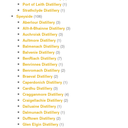
Port of Leith Distillery
(1)
Strathclyde Distillery
(1)
Speyside
(106)
Aberlour Distillery
(3)
Allt-A-Bhainne Distillery
(3)
Auchroisk Distillery
(3)
Aultmore Distillery
(1)
Balmenach Distillery
(3)
Balvenie Distillery
(3)
BenRiach Distillery
(7)
Benrinnes Distillery
(1)
Benromach Distillery
(2)
Braeval Distillery
(2)
Caperdonich Distillery
(1)
Cardhu Distillery
(3)
Cragganmore Distillery
(4)
Craigellachie Distillery
(2)
Dailuaine Distillery
(1)
Dalmunach Distillery
(1)
Dufftown Distillery
(2)
Glen Elgin Distillery
(1)