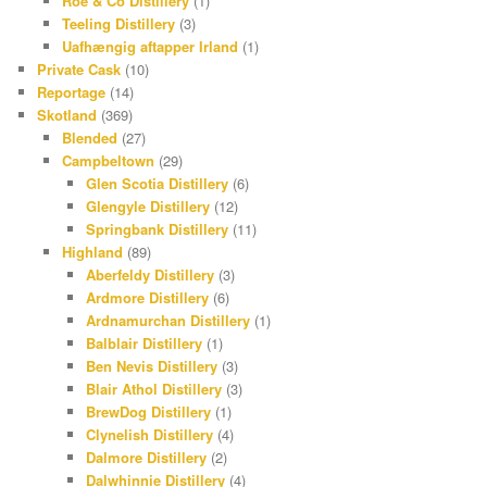
Roe & Co Distillery
(1)
Teeling Distillery
(3)
Uafhængig aftapper Irland
(1)
Private Cask
(10)
Reportage
(14)
Skotland
(369)
Blended
(27)
Campbeltown
(29)
Glen Scotia Distillery
(6)
Glengyle Distillery
(12)
Springbank Distillery
(11)
Highland
(89)
Aberfeldy Distillery
(3)
Ardmore Distillery
(6)
Ardnamurchan Distillery
(1)
Balblair Distillery
(1)
Ben Nevis Distillery
(3)
Blair Athol Distillery
(3)
BrewDog Distillery
(1)
Clynelish Distillery
(4)
Dalmore Distillery
(2)
Dalwhinnie Distillery
(4)