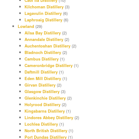
Caol Ila Distillery
(10)
Kilchoman Distillery
(3)
Lagavulin Distillery
(6)
Laphroaig Distillery
(6)
Lowland
(29)
Ailsa Bay Distillery
(2)
Annandale Distillery
(2)
Auchentoshan Distillery
(2)
Bladnoch Distillery
(2)
Cambus Distillery
(1)
Cameronbridge Distillery
(1)
Daftmill Distillery
(1)
Eden Mill Distillery
(1)
Girvan Distillery
(2)
Glasgow Distillery
(3)
Glenkinchie Distillery
(2)
Holyrood Distillery
(2)
Kingsbarns Distillery
(1)
Lindores Abbey Distillery
(2)
Lochlea Distillery
(1)
North British Distillery
(1)
Port Dundas Distillery
(1)