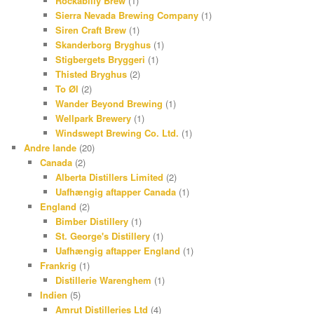
Rockabilly Brew
(1)
Sierra Nevada Brewing Company
(1)
Siren Craft Brew
(1)
Skanderborg Bryghus
(1)
Stigbergets Bryggeri
(1)
Thisted Bryghus
(2)
To Øl
(2)
Wander Beyond Brewing
(1)
Wellpark Brewery
(1)
Windswept Brewing Co. Ltd.
(1)
Andre lande
(20)
Canada
(2)
Alberta Distillers Limited
(2)
Uafhængig aftapper Canada
(1)
England
(2)
Bimber Distillery
(1)
St. George's Distillery
(1)
Uafhængig aftapper England
(1)
Frankrig
(1)
Distillerie Warenghem
(1)
Indien
(5)
Amrut Distilleries Ltd
(4)