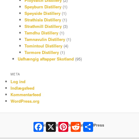
Pittyvaich Distillery
(2)
Speyburn Distillery
(1)
Speyside Distillery
(1)
Strathisla Distillery
(1)
Strathmill Distillery
(3)
Tamdhu Distillery
(1)
Tamnavulin Distillery
(1)
Tomintoul Distillery
(4)
Tormore Distillery
(1)
Uafhængig aftapper Skotland
(95)
META
Log ind
Indlægsfeed
Kommentarfeed
WordPress.org
Facebook
X
Pinterest
Reddit
Share
Privatlivspolitik
Drevet af WordPress