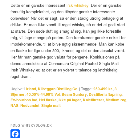
Dette er en ganske interessant
irsk whiskey
. Der er en ganske
fornuftig kompleksitet, og den tilbyder ganske interessante
oplevelser. Når det er sagt, så er den stadig utrolig behagelig at
drikke. Er man ikke vandt til røget whisky, så er det et godt sted
at starte. Den søde duft og smag af røg, kan jeg ikke forestille
mig, vil jage mange på porten. Den fremtræder ganske enkelt for
imødekommende, til at blive rigtig skræmmende. Man kan købe
en flaske for lige under 300,- kroner, og det er den absolut værd.
Her får man ganske god valuta for pengene. Konklusionen på
denne anmeldelse af Connemara Original Peated Single Malt
Irish Whiskey er, at det er en yderst tiltalende og letdrikkelig
røget dram.
Udgivet i
Irland
,
Kilbeggan Distilling Co.
|
Tagget
250-499 kr.
,
3
Stjerner
,
40.00%-44.99% Vol
,
Beam Suntory
,
Destilleri aftapning
,
Ex-bourbon fad
,
Hel flaske
,
Ikke på lager
,
Kølefiltreret
,
Medium røg
,
NAS
,
Nedvandet
,
Single malt
FØLG WHISKYBLOG.DK