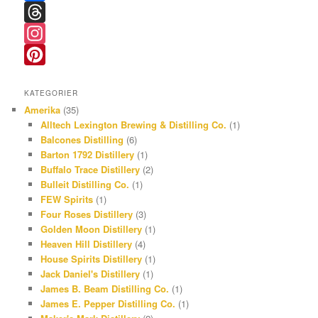
F
a
T
c
h
I
e
r
n
P
KATEGORIER
b
e
s
i
Amerika
(35)
o
a
t
n
Alltech Lexington Brewing & Distilling Co.
(1)
Balcones Distilling
(6)
o
d
a
t
Barton 1792 Distillery
(1)
k
s
g
e
Buffalo Trace Distillery
(2)
r
r
Bulleit Distilling Co.
(1)
FEW Spirits
(1)
a
e
Four Roses Distillery
(3)
m
s
Golden Moon Distillery
(1)
Heaven Hill Distillery
(4)
t
House Spirits Distillery
(1)
Jack Daniel's Distillery
(1)
James B. Beam Distilling Co.
(1)
James E. Pepper Distilling Co.
(1)