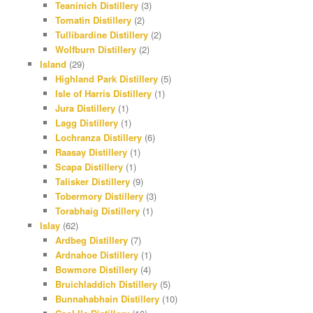
Teaninich Distillery
(3)
Tomatin Distillery
(2)
Tullibardine Distillery
(2)
Wolfburn Distillery
(2)
Island
(29)
Highland Park Distillery
(5)
Isle of Harris Distillery
(1)
Jura Distillery
(1)
Lagg Distillery
(1)
Lochranza Distillery
(6)
Raasay Distillery
(1)
Scapa Distillery
(1)
Talisker Distillery
(9)
Tobermory Distillery
(3)
Torabhaig Distillery
(1)
Islay
(62)
Ardbeg Distillery
(7)
Ardnahoe Distillery
(1)
Bowmore Distillery
(4)
Bruichladdich Distillery
(5)
Bunnahabhain Distillery
(10)