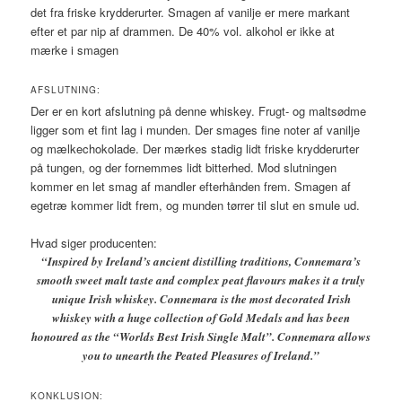
det fra friske krydderurter. Smagen af vanilje er mere markant
efter et par nip af drammen. De 40% vol. alkohol er ikke at
mærke i smagen
AFSLUTNING:
Der er en kort afslutning på denne whiskey. Frugt- og maltsødme
ligger som et fint lag i munden. Der smages fine noter af vanilje
og mælkechokolade. Der mærkes stadig lidt friske krydderurter
på tungen, og der fornemmes lidt bitterhed. Mod slutningen
kommer en let smag af mandler efterhånden frem. Smagen af
egetræ kommer lidt frem, og munden tørrer til slut en smule ud.
Hvad siger producenten:
“Inspired by Ireland’s ancient distilling traditions, Connemara’s
smooth sweet malt taste and complex peat flavours makes it a truly
unique Irish whiskey. Connemara is the most decorated Irish
whiskey with a huge collection of Gold Medals and has been
honoured as the “Worlds Best Irish Single Malt”. Connemara allows
you to unearth the Peated Pleasures of Ireland.”
KONKLUSION: