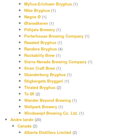
Mylius-Erichsen Bryghus
(1)
Nibe Bryghus
(1)
Nøgne Ø
(1)
Ølsnedkeren
(1)
Põhjala Brewery
(1)
Porterhouse Brewing Company
(1)
Raasted Bryghus
(1)
Randers Bryghus
(4)
Rockabilly Brew
(1)
Sierra Nevada Brewing Company
(1)
Siren Craft Brew
(1)
Skanderborg Bryghus
(1)
Stigbergets Bryggeri
(1)
Thisted Bryghus
(2)
To Øl
(2)
Wander Beyond Brewing
(1)
Wellpark Brewery
(1)
Windswept Brewing Co. Ltd.
(1)
Andre lande
(20)
Canada
(2)
Alberta Distillers Limited
(2)