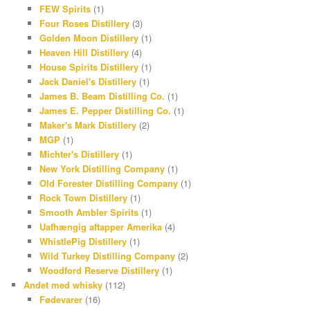
FEW Spirits
(1)
a
e
Four Roses Distillery
(3)
m
s
Golden Moon Distillery
(1)
Heaven Hill Distillery
(4)
t
House Spirits Distillery
(1)
Jack Daniel's Distillery
(1)
James B. Beam Distilling Co.
(1)
James E. Pepper Distilling Co.
(1)
Maker's Mark Distillery
(2)
MGP
(1)
Michter's Distillery
(1)
New York Distilling Company
(1)
Old Forester Distilling Company
(1)
Rock Town Distillery
(1)
Smooth Ambler Spirits
(1)
Uafhængig aftapper Amerika
(4)
WhistlePig Distillery
(1)
Wild Turkey Distilling Company
(2)
Woodford Reserve Distillery
(1)
Andet med whisky
(112)
Fødevarer
(16)