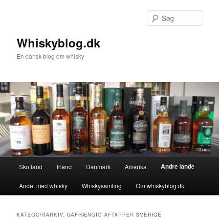
Fortsæt
Fortsæt
til
til
Søg
primært
sekundært
indhold
indhold
Whiskyblog.dk
En dansk blog om whisky
Hovedmenu
Andre lande
Skotland
Irland
Danmark
Amerika
Andet med whisky
Whiskysamling
Om whiskyblog.dk
KATEGORIARKIV:
UAFHÆNGIG AFTAPPER SVERIGE