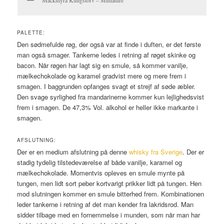
PALETTE:
Den sødmefulde røg, der også var at finde i duften, er det første
man også smager. Tankerne ledes i retning af røget skinke og
bacon. Når røgen har lagt sig en smule, så kommer vanilje,
mælkechokolade og karamel gradvist mere og mere frem i
smagen. I baggrunden opfanges svagt et strejf af søde æbler.
Den svage syrlighed fra mandarinerne kommer kun lejlighedsvist
frem i smagen. De 47,3% Vol. alkohol er heller ikke markante i
smagen.
AFSLUTNING:
Der er en medium afslutning på denne
whisky fra Sverige
. Der er
stadig tydelig tilstedeværelse af både vanilje, karamel og
mælkechokolade. Momentvis opleves en smule mynte på
tungen, men lidt sort peber kortvarigt prikker lidt på tungen. Hen
mod slutningen kommer en smule bitterhed frem. Kombinationen
leder tankerne i retning af det man kender fra lakridsrod. Man
sidder tilbage med en fornemmelse i munden, som når man har