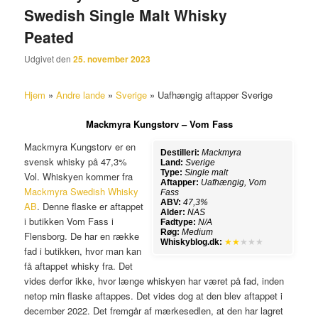
Swedish Single Malt Whisky
Peated
Udgivet den
25. november 2023
Hjem
»
Andre lande
»
Sverige
»
Uafhængig aftapper Sverige
Mackmyra Kungstorv – Vom Fass
Mackmyra Kungstorv er en
Destilleri:
Mackmyra
svensk whisky på 47,3%
Land:
Sverige
Type:
Single malt
Vol. Whiskyen kommer fra
Aftapper:
Uafhængig, Vom
Mackmyra Swedish Whisky
Fass
ABV:
47,3%
AB
. Denne flaske er aftappet
Alder:
NAS
i butikken Vom Fass i
Fadtype:
N/A
Røg:
Medium
Flensborg. De har en række
Whiskyblog.dk:
★★
★★★
fad i butikken, hvor man kan
få aftappet whisky fra. Det
vides derfor ikke, hvor længe whiskyen har været på fad, inden
netop min flaske aftappes. Det vides dog at den blev aftappet i
december 2022. Det fremgår af mærkesedlen, at den har lagret