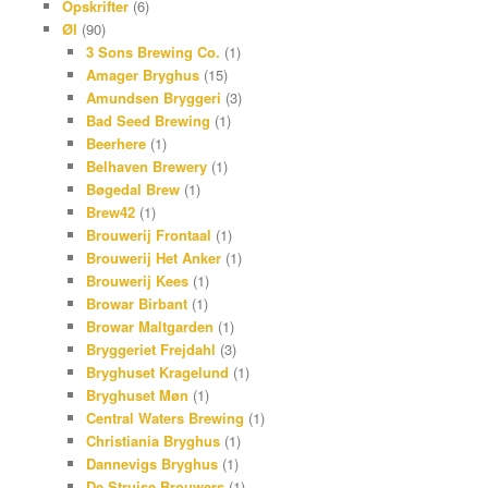
Opskrifter
(6)
Øl
(90)
3 Sons Brewing Co.
(1)
Amager Bryghus
(15)
Amundsen Bryggeri
(3)
Bad Seed Brewing
(1)
Beerhere
(1)
Belhaven Brewery
(1)
Bøgedal Brew
(1)
Brew42
(1)
Brouwerij Frontaal
(1)
Brouwerij Het Anker
(1)
Brouwerij Kees
(1)
Browar Birbant
(1)
Browar Maltgarden
(1)
Bryggeriet Frejdahl
(3)
Bryghuset Kragelund
(1)
Bryghuset Møn
(1)
Central Waters Brewing
(1)
Christiania Bryghus
(1)
Dannevigs Bryghus
(1)
De Struise Brouwers
(1)