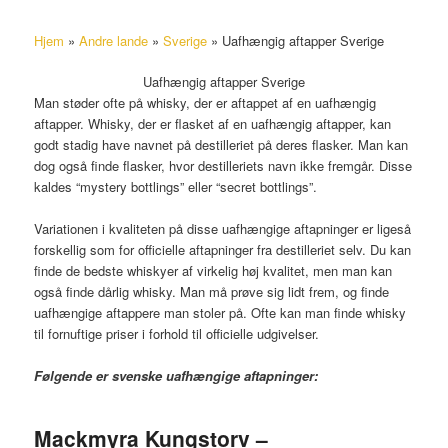
Hjem
»
Andre lande
»
Sverige
»
Uafhængig aftapper Sverige
Uafhængig aftapper Sverige
Man støder ofte på whisky, der er aftappet af en uafhængig
aftapper. Whisky, der er flasket af en uafhængig aftapper, kan
godt stadig have navnet på destilleriet på deres flasker. Man kan
dog også finde flasker, hvor destilleriets navn ikke fremgår. Disse
kaldes “mystery bottlings” eller “secret bottlings”.
Variationen i kvaliteten på disse uafhængige aftapninger er ligeså
forskellig som for officielle aftapninger fra destilleriet selv. Du kan
finde de bedste whiskyer af virkelig høj kvalitet, men man kan
også finde dårlig whisky. Man må prøve sig lidt frem, og finde
uafhængige aftappere man stoler på. Ofte kan man finde whisky
til fornuftige priser i forhold til officielle udgivelser.
Følgende er svenske uafhængige aftapninger:
Mackmyra Kungstorv –