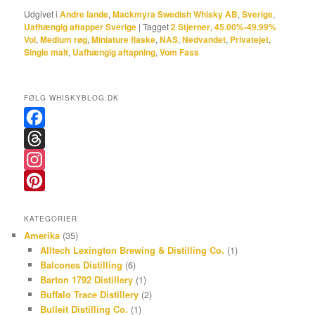
Udgivet i
Andre lande
,
Mackmyra Swedish Whisky AB
,
Sverige
,
Uafhængig aftapper Sverige
|
Tagget
2 Stjerner
,
45.00%-49.99%
Vol
,
Medium røg
,
Miniature flaske
,
NAS
,
Nedvandet
,
Privatejet
,
Single malt
,
Uafhængig aftapning
,
Vom Fass
FØLG WHISKYBLOG.DK
F
a
T
c
h
I
e
r
n
P
KATEGORIER
b
e
s
i
Amerika
(35)
o
a
t
n
Alltech Lexington Brewing & Distilling Co.
(1)
Balcones Distilling
(6)
o
d
a
t
Barton 1792 Distillery
(1)
k
s
g
e
Buffalo Trace Distillery
(2)
r
r
Bulleit Distilling Co.
(1)