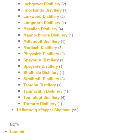
Inchgower Distillery
(2)
Knockando Distillery
(1)
Linkwood Distillery
(2)
Longmorn Distillery
(1)
Macallan Distillery
(4)
Mannochmore Distillery
(1)
Miltonduff Distillery
(1)
Mortlach Distillery
(5)
Pittyvaich Distillery
(2)
Speyburn Distillery
(1)
Speyside Distillery
(1)
Strathisla Distillery
(1)
Strathmill Distillery
(3)
Tamdhu Distillery
(1)
Tamnavulin Distillery
(1)
Tomintoul Distillery
(4)
Tormore Distillery
(1)
Uafhængig aftapper Skotland
(95)
META
Log ind