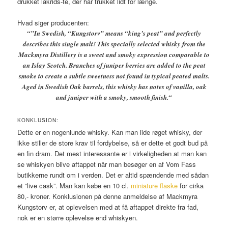
drukket lakrids-te, der har trukket lidt for længe.
Hvad siger producenten:
“”In Swedish, “Kungstorv” means “king’s peat” and perfectly
describes this single malt! This specially selected whisky from the
Mackmyra Distillery is a sweet and smoky expression comparable to
an Islay Scotch. Branches of juniper berries are added to the peat
smoke to create a subtle sweetness not found in typical peated malts.
Aged in Swedish Oak barrels, this whisky has notes of vanilla, oak
and juniper with a smoky, smooth finish.
“
KONKLUSION:
Dette er en nogenlunde whisky. Kan man lide røget whisky, der
ikke stiller de store krav til fordybelse, så er dette et godt bud på
en fin dram. Det mest interessante er i virkeligheden at man kan
se whiskyen blive aftappet når man besøger en af Vom Fass
butikkerne rundt om i verden. Det er altid spændende med sådan
et “live cask”. Man kan købe en 10 cl.
miniature flaske
for cirka
80,- kroner. Konklusionen på denne anmeldelse af Mackmyra
Kungstorv er, at oplevelsen med at få aftappet direkte fra fad,
nok er en større oplevelse end whiskyen.