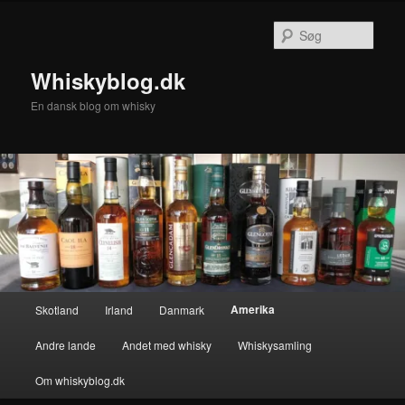
Fortsæt
Fortsæt
til
til
Søg
primært
sekundært
indhold
indhold
Whiskyblog.dk
En dansk blog om whisky
Hovedmenu
Amerika
Skotland
Irland
Danmark
Andre lande
Andet med whisky
Whiskysamling
Om whiskyblog.dk