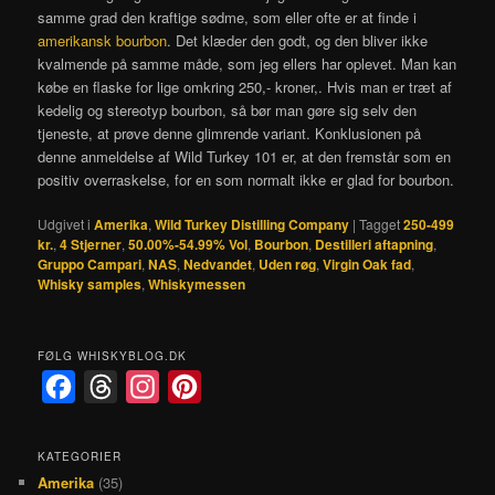
samme grad den kraftige sødme, som eller ofte er at finde i
amerikansk bourbon
. Det klæder den godt, og den bliver ikke
kvalmende på samme måde, som jeg ellers har oplevet. Man kan
købe en flaske for lige omkring 250,- kroner,. Hvis man er træt af
kedelig og stereotyp bourbon, så bør man gøre sig selv den
tjeneste, at prøve denne glimrende variant. Konklusionen på
denne anmeldelse af Wild Turkey 101 er, at den fremstår som en
positiv overraskelse, for en som normalt ikke er glad for bourbon.
Udgivet i
Amerika
,
Wild Turkey Distilling Company
|
Tagget
250-499
kr.
,
4 Stjerner
,
50.00%-54.99% Vol
,
Bourbon
,
Destilleri aftapning
,
Gruppo Campari
,
NAS
,
Nedvandet
,
Uden røg
,
Virgin Oak fad
,
Whisky samples
,
Whiskymessen
FØLG WHISKYBLOG.DK
F
T
I
P
a
h
n
i
c
r
s
n
KATEGORIER
Amerika
(35)
e
e
t
t