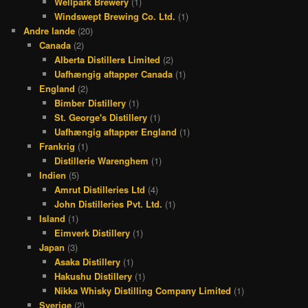
Wellpark Brewery
(1)
Windswept Brewing Co. Ltd.
(1)
Andre lande
(20)
Canada
(2)
Alberta Distillers Limited
(2)
Uafhængig aftapper Canada
(1)
England
(2)
Bimber Distillery
(1)
St. George's Distillery
(1)
Uafhængig aftapper England
(1)
Frankrig
(1)
Distillerie Warenghem
(1)
Indien
(5)
Amrut Distilleries Ltd
(4)
John Distilleries Pvt. Ltd.
(1)
Island
(1)
Eimverk Distillery
(1)
Japan
(3)
Asaka Distillery
(1)
Hakushu Distillery
(1)
Nikka Whisky Distilling Company Limited
(1)
Sverige
(2)