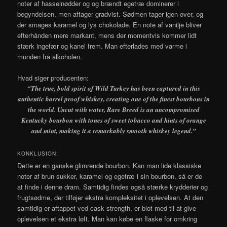
noter af hasselnødder og og brændt egetræ dominerer i
begyndelsen, men aftager gradvist. Sødmen tager igen over, og
der smages karamel og lys chokolade. En note af vanilje bliver
efterhånden mere markant, mens der momentvis kommer lidt
stærk ingefær og kanel frem. Man efterlades med varme i
munden fra alkoholen.
Hvad siger producenten:
“
The true, bold spirit of Wild Turkey has been captured in this
authentic barrel proof whiskey, creating one of the finest bourbons in
the world. Uncut with water, Rare Breed is an uncompromised
Kentucky bourbon with tones of sweet tobacco and hints of orange
and mint, making it a remarkably smooth whiskey legend.”
KONKLUSION:
Dette er en ganske glimrende bourbon. Kan man lide klassiske
noter af brun sukker, karamel og egetræ i sin bourbon, så er de
at finde i denne dram. Samtidig findes også stærke krydderier og
frugtsødme, der tilføjer ekstra kompleksitet i oplevelsen. At den
samtidig er aftappet ved cask strength, er blot med til at give
oplevelsen et ekstra løft. Man kan købe en flaske for omkring