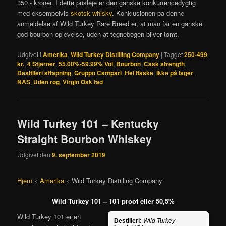
350,- kroner. I dette prisleje er den ganske konkurrencedygtig
med eksempelvis
skotsk whisky
. Konklusionen på denne
anmeldelse af Wild Turkey Rare Breed er, at man får en ganske
god bourbon oplevelse, uden at tegnebogen bliver tømt.
Udgivet i
Amerika
,
Wild Turkey Distilling Company
|
Tagget
250-499
kr.
,
4 Stjerner
,
55.00%-59.99% Vol
,
Bourbon
,
Cask strength
,
Destilleri aftapning
,
Gruppo Campari
,
Hel flaske
,
Ikke på lager
,
NAS
,
Uden røg
,
Virgin Oak fad
Wild Turkey 101 – Kentucky
Straight Bourbon Whiskey
Udgivet den
9. september 2019
Hjem
»
Amerika
»
Wild Turkey Distilling Company
Wild Turkey 101 – 101 proof eller 50,5%
Wild Turkey 101 er en
Destilleri:
Wild Turkey