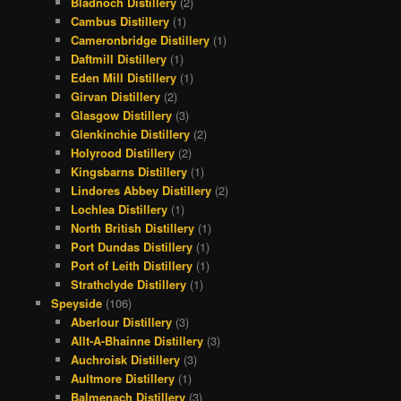
Bladnoch Distillery
(2)
Cambus Distillery
(1)
Cameronbridge Distillery
(1)
Daftmill Distillery
(1)
Eden Mill Distillery
(1)
Girvan Distillery
(2)
Glasgow Distillery
(3)
Glenkinchie Distillery
(2)
Holyrood Distillery
(2)
Kingsbarns Distillery
(1)
Lindores Abbey Distillery
(2)
Lochlea Distillery
(1)
North British Distillery
(1)
Port Dundas Distillery
(1)
Port of Leith Distillery
(1)
Strathclyde Distillery
(1)
Speyside
(106)
Aberlour Distillery
(3)
Allt-A-Bhainne Distillery
(3)
Auchroisk Distillery
(3)
Aultmore Distillery
(1)
Balmenach Distillery
(3)