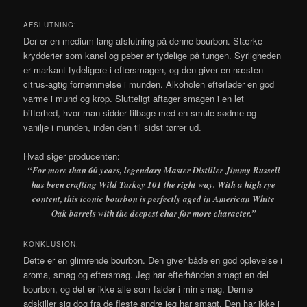
AFSLUTNING:
Der er en medium lang afslutning på denne bourbon. Stærke
krydderier som kanel og peber er tydelige på tungen. Syrligheden
er markant tydeligere i eftersmagen, og den giver en næsten
citrus-agtig fornemmelse i munden. Alkoholen efterlader en god
varme i mund og krop. Slutteligt aftager smagen i en let
bitterhed, hvor man sidder tilbage med en smule sødme og
vanilje i munden, inden den til sidst tørrer ud.
Hvad siger producenten:
“
For more than 60 years, legendary Master Distiller Jimmy Russell
has been crafting Wild Turkey 101 the right way. With a high rye
content, this iconic bourbon is perfectly aged in American White
Oak barrels with the deepest char for more character.”
KONKLUSION:
Dette er en glimrende bourbon. Den giver både en god oplevelse i
aroma, smag og eftersmag. Jeg har efterhånden smagt en del
bourbon, og det er ikke alle som falder i min smag. Denne
adskiller sig dog fra de fleste andre jeg har smagt. Den har ikke i