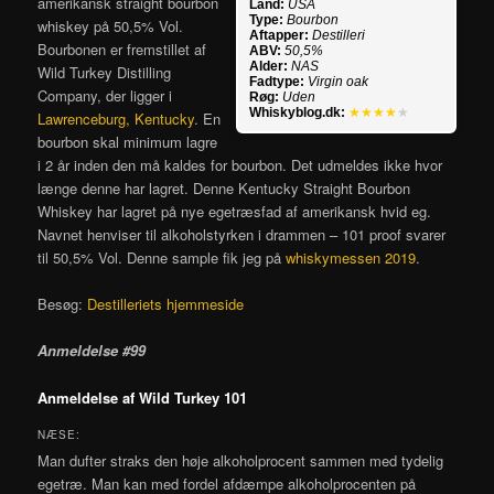
amerikansk straight bourbon
Land:
USA
Type:
Bourbon
whiskey på 50,5% Vol.
Aftapper:
Destilleri
Bourbonen er fremstillet af
ABV:
50,5%
Alder:
NAS
Wild Turkey Distilling
Fadtype:
Virgin oak
Company, der ligger i
Røg:
Uden
Whiskyblog.dk:
★★★★
★
Lawrenceburg, Kentucky
. En
bourbon skal minimum lagre
i 2 år inden den må kaldes for bourbon. Det udmeldes ikke hvor
længe denne har lagret. Denne Kentucky Straight Bourbon
Whiskey har lagret på nye egetræsfad af amerikansk hvid eg.
Navnet henviser til alkoholstyrken i drammen – 101 proof svarer
til 50,5% Vol. Denne sample fik jeg på
whiskymessen 2019
.
Besøg:
Destilleriets hjemmeside
Anmeldelse #99
Anmeldelse af Wild Turkey 101
NÆSE:
Man dufter straks den høje alkoholprocent sammen med tydelig
egetræ. Man kan med fordel afdæmpe alkoholprocenten på