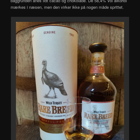
baggrunden anes lidt cacao og chokolade. De 58,4% Vol alkohol
mærkes i næsen, men den virker ikke på nogen måde sprittet.