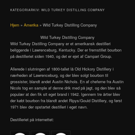
KATEGORIARKIV:
WILD TURKEY DISTILLING COMPANY
Hjem
»
Amerika
»
Wild Turkey Distilling Company
Wild Turkey Distilling Company
Wild Turkey Distilling Company er et amerikansk destilleri
beliggende i Lawrenceburg, Kentucky. Der er fremstillet bourbon
på destilleriet siden 1940, og det er ejet af Campari Group.
Allerede i slutningen af 1800-tallet lå Old Hickory Distillery i
nærheden af Lawrenceburg, og der blev solgt bourbon til
grossister, blandt andet Austin Nichols. En af cheferne fra Austin
Nicols tog en sample af denne drik med på jagt, og den blev så
populær at den fik sit eget brand i 1942. Igennem tre årtier blev
der købt bourbon fra blandt andet Ripys/Gould Distillery, og først
1971 blev der opstartet destilleri i eget navn.
Destilleriet på internettet: