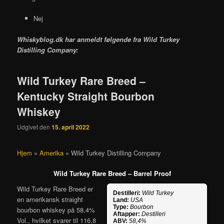
Nej
Whiskyblog.dk har anmeldt følgende fra
Wild Turkey
Distilling Company:
Wild Turkey Rare Breed –
Kentucky Straight Bourbon
Whiskey
Udgivet den
15. april 2022
Hjem
»
Amerika
»
Wild Turkey Distilling Company
Wild Turkey Rare Breed – Barrel Proof
Wild Turkey Rare Breed er
Destilleri:
Wild Turkey
en amerikansk straight
Land:
USA
Type:
Bourbon
bourbon whiskey på 58,4%
Aftapper:
Destilleri
Vol., hvilket svarer til 116,8
ABV:
58,4%