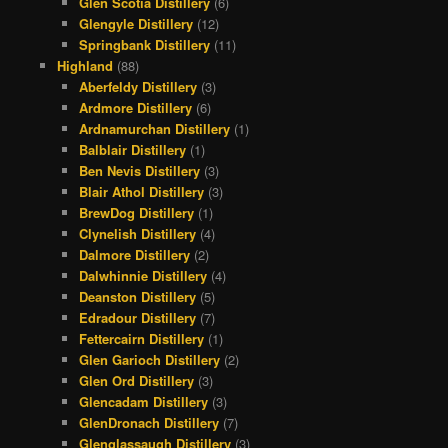
Glen Scotia Distillery
(6)
Glengyle Distillery
(12)
Springbank Distillery
(11)
Highland
(88)
Aberfeldy Distillery
(3)
Ardmore Distillery
(6)
Ardnamurchan Distillery
(1)
Balblair Distillery
(1)
Ben Nevis Distillery
(3)
Blair Athol Distillery
(3)
BrewDog Distillery
(1)
Clynelish Distillery
(4)
Dalmore Distillery
(2)
Dalwhinnie Distillery
(4)
Deanston Distillery
(5)
Edradour Distillery
(7)
Fettercairn Distillery
(1)
Glen Garioch Distillery
(2)
Glen Ord Distillery
(3)
Glencadam Distillery
(3)
GlenDronach Distillery
(7)
Glenglassaugh Distillery
(3)