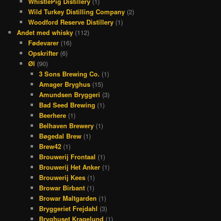
WhistlePig Distillery
(1)
Wild Turkey Distilling Company
(2)
Woodford Reserve Distillery
(1)
Andet med whisky
(112)
Fødevarer
(16)
Opskrifter
(6)
Øl
(90)
3 Sons Brewing Co.
(1)
Amager Bryghus
(15)
Amundsen Bryggeri
(3)
Bad Seed Brewing
(1)
Beerhere
(1)
Belhaven Brewery
(1)
Bøgedal Brew
(1)
Brew42
(1)
Brouwerij Frontaal
(1)
Brouwerij Het Anker
(1)
Brouwerij Kees
(1)
Browar Birbant
(1)
Browar Maltgarden
(1)
Bryggeriet Frejdahl
(3)
Bryghuset Kragelund
(1)