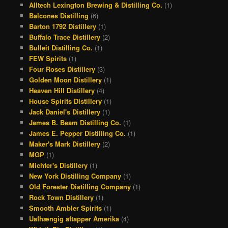
Alltech Lexington Brewing & Distilling Co.
(1)
b
a
a
e
Balcones Distilling
(6)
o
d
g
r
Barton 1792 Distillery
(1)
Buffalo Trace Distillery
(2)
o
s
r
e
Bulleit Distilling Co.
(1)
k
a
s
FEW Spirits
(1)
Four Roses Distillery
(3)
m
t
Golden Moon Distillery
(1)
Heaven Hill Distillery
(4)
House Spirits Distillery
(1)
Jack Daniel's Distillery
(1)
James B. Beam Distilling Co.
(1)
James E. Pepper Distilling Co.
(1)
Maker's Mark Distillery
(2)
MGP
(1)
Michter's Distillery
(1)
New York Distilling Company
(1)
Old Forester Distilling Company
(1)
Rock Town Distillery
(1)
Smooth Ambler Spirits
(1)
Uafhængig aftapper Amerika
(4)