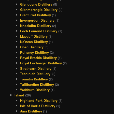
Glengoyne Distillery
(5)
Glenmorangie Distillery
(2)
Glenturret Distillery
(1)
Invergordon Distillery
(1)
Knockdhu Distillery
(2)
Loch Lomond Distillery
(1)
Macduff Distillery
(1)
Nc’nean Distillery
(1)
Oban Distillery
(3)
Pulteney Distillery
(2)
Royal Brackla Distillery
(1)
Royal Lochnagar Distillery
(2)
Strathearn Distillery
(1)
Teaninich Distillery
(3)
Tomatin Distillery
(2)
Tullibardine Distillery
(2)
Wolfburn Distillery
(1)
Island
(29)
Highland Park Distillery
(5)
Isle of Harris Distillery
(1)
Jura Distillery
(1)