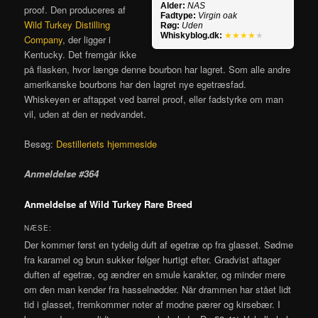
Alder:
NAS
proof. Den produceres af
Fadtype:
Virgin oak
Wild Turkey Distilling
Røg:
Uden
Whiskyblog.dk:
★★★★
★
Company
, der ligger i
Kentucky. Det fremgår ikke
på flasken, hvor længe denne bourbon har lagret. Som alle andre
amerikanske bourbons har den lagret nye egetræsfad.
Whiskeyen er aftappet ved barrel proof, eller fadstyrke om man
vil, uden at den er nedvandet.
Besøg:
Destilleriets hjemmeside
Anmeldelse #364
Anmeldelse af Wild Turkey Rare Breed
NÆSE:
Der kommer først en tydelig duft af egetræ op fra glasset. Sødme
fra karamel og brun sukker følger hurtigt efter. Gradvist aftager
duften af egetræ, og ændrer en smule karakter, og minder mere
om den man kender fra hasselnødder. Når drammen har stået lidt
tid i glasset, fremkommer noter af modne pærer og kirsebær. I