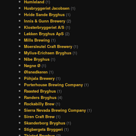
Humleland
(1)
Husbryggeriet Jacobsen
(1)
Hvide Sande Bryghus
(1)
Innis & Gunn Brewery
(2)
Klosterbryggeriet A/S
(1)
Løkken Bryghus ApS
(2)
Mills Brewing
(1)
Moersleutel Craft Brewery
(1)
Mylius-Erichsen Bryghus
(1)
Nibe Bryghus
(1)
Nøgne Ø
(1)
Ølsnedkeren
(1)
Põhjala Brewery
(1)
Porterhouse Brewing Company
(1)
Raasted Bryghus
(1)
Randers Bryghus
(4)
Rockabilly Brew
(1)
Sierra Nevada Brewing Company
(1)
Siren Craft Brew
(1)
Skanderborg Bryghus
(1)
Stigbergets Bryggeri
(1)
Thisted Bryghus
(2)