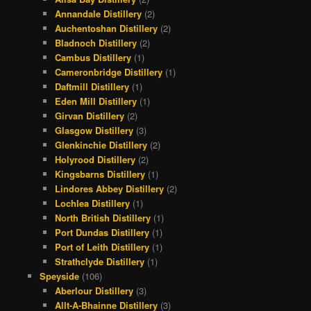
Annandale Distillery
(2)
Auchentoshan Distillery
(2)
Bladnoch Distillery
(2)
Cambus Distillery
(1)
Cameronbridge Distillery
(1)
Daftmill Distillery
(1)
Eden Mill Distillery
(1)
Girvan Distillery
(2)
Glasgow Distillery
(3)
Glenkinchie Distillery
(2)
Holyrood Distillery
(2)
Kingsbarns Distillery
(1)
Lindores Abbey Distillery
(2)
Lochlea Distillery
(1)
North British Distillery
(1)
Port Dundas Distillery
(1)
Port of Leith Distillery
(1)
Strathclyde Distillery
(1)
Speyside
(106)
Aberlour Distillery
(3)
Allt-A-Bhainne Distillery
(3)