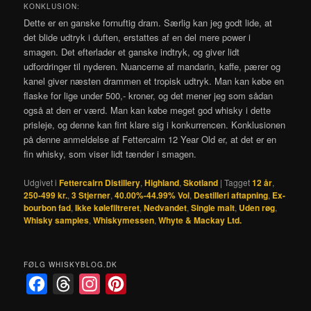
KONKLUSION:
Dette er en ganske fornuftig dram. Særlig kan jeg godt lide, at
det blide udtryk i duften, erstattes af en del mere power i
smagen. Det efterlader et ganske indtryk, og giver lidt
udfordringer til nyderen. Nuancerne af mandarin, kaffe, pærer og
kanel giver næsten drammen et tropisk udtryk. Man kan købe en
flaske for lige under 500,- kroner, og det mener jeg som sådan
også at den er værd. Man kan købe meget god whisky i dette
prisleje, og denne kan fint klare sig i konkurrencen. Konklusionen
på denne anmeldelse af Fettercairn 12 Year Old er, at det er en
fin whisky, som viser lidt tænder i smagen.
Udgivet i
Fettercairn Distillery
,
Highland
,
Skotland
|
Tagget
12 år
,
250-499 kr.
,
3 Stjerner
,
40.00%-44.99% Vol
,
Destilleri aftapning
,
Ex-
bourbon fad
,
Ikke kølefiltreret
,
Nedvandet
,
Single malt
,
Uden røg
,
Whisky samples
,
Whiskymessen
,
Whyte & Mackay Ltd.
FØLG WHISKYBLOG.DK
F
T
I
P
a
h
n
i