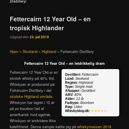
Distillery
:
Fettercairn 12 Year Old – en
tropisk Highlander
Udgivet den
24. juli 2019
Hjem
»
Skotland
»
Highland
»
Fettercairn Distillery
Fettercairn 12 Year Old – en letdrikkelig dram
Fettercairn 12 Year Old er en
Destilleri:
Fettercairn
skotsk whisky på 40% Vol.
Land:
Skotland
Region:
Highland
Whiskyen er produceret på
Type:
Single malt
Fettercairn Distillery i det
Aftapper:
Destilleri
ABV:
40%
skotske Highland område
.
Alder:
12 år
Whiskyen har lagret i 12 år
Fadtype:
Bourbon
Røg:
Uden
på ex-bourbon fad af
Whiskyblog.dk:
★★★
★★
amerikansk hvid egetræ.
Whiskyen er endvidere ikke
kølefiltreret. Denne sample købte jeg på
whiskymessen 2019
.