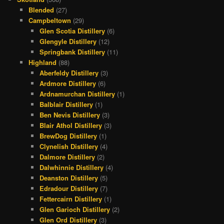
Blended
(27)
Campbeltown
(29)
Glen Scotia Distillery
(6)
Glengyle Distillery
(12)
Springbank Distillery
(11)
Highland
(88)
Aberfeldy Distillery
(3)
Ardmore Distillery
(6)
Ardnamurchan Distillery
(1)
Balblair Distillery
(1)
Ben Nevis Distillery
(3)
Blair Athol Distillery
(3)
BrewDog Distillery
(1)
Clynelish Distillery
(4)
Dalmore Distillery
(2)
Dalwhinnie Distillery
(4)
Deanston Distillery
(5)
Edradour Distillery
(7)
Fettercairn Distillery
(1)
Glen Garioch Distillery
(2)
Glen Ord Distillery
(3)