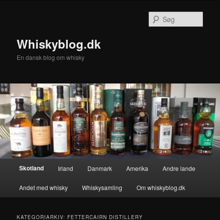
Fortsæt
Fortsæt
til
til
Søg
primært
sekundært
indhold
indhold
Whiskyblog.dk
En dansk blog om whisky
Hovedmenu
Skotland
Irland
Danmark
Amerika
Andre lande
Andet med whisky
Whiskysamling
Om whiskyblog.dk
KATEGORIARKIV:
FETTERCAIRN DISTILLERY