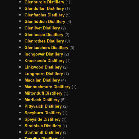
Glenburgie Distillery
(1)
Glendullan Distillery
(1)
Glenfarclas Distillery
(5)
Glenfiddich Distillery
(4)
Glenlivet Distillery
(2)
Glenlossie Distillery
(2)
Glenrothes Distillery
(3)
Glentauchers Distillery
(3)
Inchgower Distillery
(2)
Knockando Distillery
(1)
Linkwood Distillery
(2)
Longmorn Distillery
(1)
Macallan Distillery
(4)
Mannochmore Distillery
(1)
Miltonduff Distillery
(1)
Mortlach Distillery
(5)
Pittyvaich Distillery
(2)
Speyburn Distillery
(1)
Speyside Distillery
(1)
Strathisla Distillery
(1)
Strathmill Distillery
(3)
Tamdhu Distillery
(1)