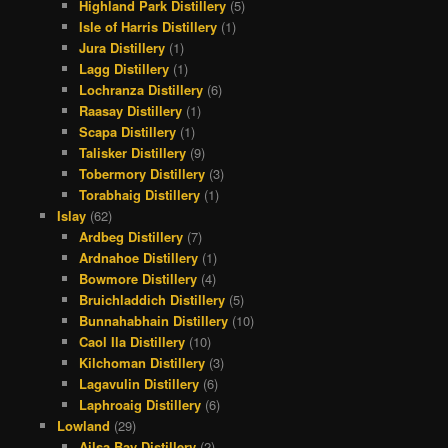
Highland Park Distillery
(5)
Isle of Harris Distillery
(1)
Jura Distillery
(1)
Lagg Distillery
(1)
Lochranza Distillery
(6)
Raasay Distillery
(1)
Scapa Distillery
(1)
Talisker Distillery
(9)
Tobermory Distillery
(3)
Torabhaig Distillery
(1)
Islay
(62)
Ardbeg Distillery
(7)
Ardnahoe Distillery
(1)
Bowmore Distillery
(4)
Bruichladdich Distillery
(5)
Bunnahabhain Distillery
(10)
Caol Ila Distillery
(10)
Kilchoman Distillery
(3)
Lagavulin Distillery
(6)
Laphroaig Distillery
(6)
Lowland
(29)
Ailsa Bay Distillery
(2)