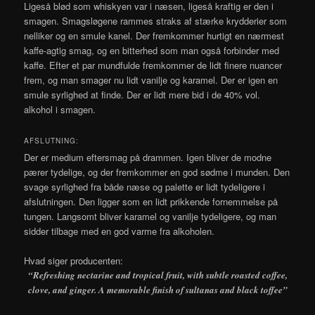
Ligeså blød som whiskyen var i næsen, ligeså kraftig er den i
smagen. Smagsløgene rammes straks af stærke krydderier som
nelliker og en smule kanel. Der fremkommer hurtigt en nærmest
kaffe-agtig smag, og en bitterhed som man også forbinder med
kaffe. Efter et par mundfulde fremkommer de lidt finere nuancer
frem, og man smager nu lidt vanilje og karamel. Der er igen en
smule syrlighed at finde. Der er lidt mere bid i de 40% vol.
alkohol i smagen.
AFSLUTNING:
Der er medium eftersmag på drammen. Igen bliver de modne
pærer tydelige, og der fremkommer en god sødme i munden. Den
svage syrlighed fra både næse og palette er lidt tydeligere i
afslutningen. Den ligger som en lidt prikkende fornemmelse på
tungen. Langsomt bliver karamel og vanilje tydeligere, og man
sidder tilbage med en god varme fra alkoholen.
Hvad siger producenten:
“Refreshing nectarine and tropical fruit, with subtle roasted coffee,
clove, and ginger. A memorable finish of sultanas and black toffee”