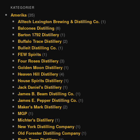
c
r
s
n
KATEGORIER
Amerika
(35)
e
e
t
t
Alltech Lexington Brewing & Distilling Co.
(1)
b
a
a
e
Balcones Distilling
(6)
o
d
g
r
Barton 1792 Distillery
(1)
Buffalo Trace Distillery
(2)
o
s
r
e
Bulleit Distilling Co.
(1)
k
a
s
FEW Spirits
(1)
Four Roses Distillery
(3)
m
t
Golden Moon Distillery
(1)
Heaven Hill Distillery
(4)
House Spirits Distillery
(1)
Jack Daniel's Distillery
(1)
James B. Beam Distilling Co.
(1)
James E. Pepper Distilling Co.
(1)
Maker's Mark Distillery
(2)
MGP
(1)
Michter's Distillery
(1)
New York Distilling Company
(1)
Old Forester Distilling Company
(1)
Rock Town Distillery
(1)