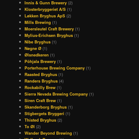
Innis & Gunn Brewery
(2)
Klosterbryggeriet A/S
(1)
Løkken Bryghus ApS
(2)
Mills Brewing
(1)
Moersleutel Craft Brewery
(1)
Mylius-Erichsen Bryghus
(1)
Nibe Bryghus
(1)
Nøgne Ø
(1)
Ølsnedkeren
(1)
Põhjala Brewery
(1)
Porterhouse Brewing Company
(1)
Raasted Bryghus
(1)
Randers Bryghus
(4)
Rockabilly Brew
(1)
Sierra Nevada Brewing Company
(1)
Siren Craft Brew
(1)
Skanderborg Bryghus
(1)
Stigbergets Bryggeri
(1)
Thisted Bryghus
(2)
To Øl
(2)
Wander Beyond Brewing
(1)