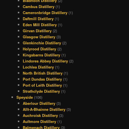
Bladnoch Distillery
(2)
Cambus Distillery
(1)
Cameronbridge Distillery
(1)
Daftmill Distillery
(1)
Eden Mill Distillery
(1)
Girvan Distillery
(2)
Glasgow Distillery
(3)
Glenkinchie Distillery
(2)
Holyrood Distillery
(2)
Kingsbarns Distillery
(1)
Lindores Abbey Distillery
(2)
Lochlea Distillery
(1)
North British Distillery
(1)
Port Dundas Distillery
(1)
Port of Leith Distillery
(1)
Strathclyde Distillery
(1)
Speyside
(106)
Aberlour Distillery
(3)
Allt-A-Bhainne Distillery
(3)
Auchroisk Distillery
(3)
Aultmore Distillery
(1)
Balmenach Distillery
(3)