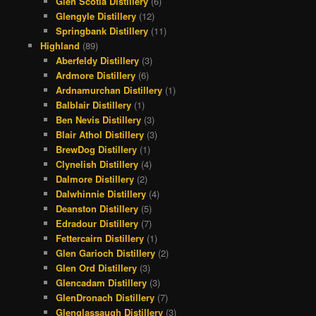
Glen Scotia Distillery
(6)
Glengyle Distillery
(12)
Springbank Distillery
(11)
Highland
(89)
Aberfeldy Distillery
(3)
Ardmore Distillery
(6)
Ardnamurchan Distillery
(1)
Balblair Distillery
(1)
Ben Nevis Distillery
(3)
Blair Athol Distillery
(3)
BrewDog Distillery
(1)
Clynelish Distillery
(4)
Dalmore Distillery
(2)
Dalwhinnie Distillery
(4)
Deanston Distillery
(5)
Edradour Distillery
(7)
Fettercairn Distillery
(1)
Glen Garioch Distillery
(2)
Glen Ord Distillery
(3)
Glencadam Distillery
(3)
GlenDronach Distillery
(7)
Glenglassaugh Distillery
(3)