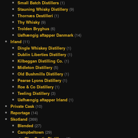
Small Batch Distillers
(1)
Stauning Whisky Distillery
(9)
Thornæs Destilleri
(1)
Thy Whisky
(9)
Trolden Bryghus
(6)
Uafhængig aftapper Danmark
(14)
Irland
(11)
Dingle Whiskey Distillery
(1)
Dublin Liberties Distillery
(1)
Kilbeggan Distilling Co.
(1)
Midleton Distillery
(5)
Old Bushmills Distillery
(1)
Pearse Lyons Distillery
(1)
Roe & Co Distillery
(1)
Teeling Distillery
(3)
Uafhængig aftapper Irland
(1)
Private Cask
(10)
Reportage
(14)
Skotland
(369)
Blended
(27)
Campbeltown
(29)