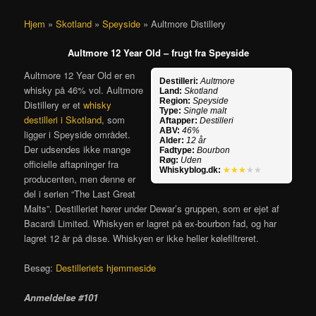
Hjem
»
Skotland
»
Speyside
»
Aultmore Distillery
Aultmore 12 Year Old – frugt fra Speyside
Aultmore 12 Year Old er en
Destilleri:
Aultmore
whisky på 46% vol. Aultmore
Land:
Skotland
Region:
Speyside
Distillery er et
whisky
Type:
Single malt
destilleri i Skotland
, som
Aftapper:
Destilleri
ABV:
46%
ligger i Speyside området.
Alder:
12 år
Der udsendes ikke mange
Fadtype:
Bourbon
Røg:
Uden
officielle aftapninger fra
Whiskyblog.dk:
★★★
★★
producenten, men denne er
del i serien “The Last Great
Malts”. Destilleriet hører under Dewar’s gruppen, som er ejet af
Bacardi Limited. Whiskyen er lagret på ex-bourbon fad, og har
lagret 12 år på disse. Whiskyen er ikke heller kølefiltreret.
Besøg:
Destilleriets hjemmeside
Anmeldelse #101