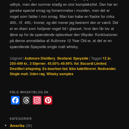
udtryk, men den rummer stadig en stor kompleksitet. Den har en
ganske speciel smag og fornemmelse i munden, men det er
noget som falder i min smag. Man kan købe en flaske for cirka
400,- til 450,- kroner, og det mener jeg bestemt den er værd. Det
er en dram som fortjener noget tid i glasset, hvor den får lov at
åbne op for de spændende oplevelser den tilbyder. Konklusionen
på denne anmeldelse af Aultmore 12 Year Old er, at det er en
spændende Speyside single malt whisky.
Udgivet i
Aultmore Distillery
,
Skotland
,
Speyside
|
Tagget
12 år
,
250-499 kr.
,
3 Stjerner
,
45.00%-49.99% Vol
,
Bacardi Limited
,
Destilleri aftapning
,
Ex-bourbon fad
,
Ikke kølefiltreret
,
Nedvandet
,
Single malt
,
Uden røg
,
Whisky samples
FØLG WHISKYBLOG.DK
F
T
I
P
a
h
n
i
c
r
s
n
KATEGORIER
Amerika
(35)
e
e
t
t