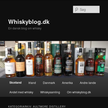
Fortsæt
Fortsæt
til
til
Søg
primært
sekundært
indhold
indhold
Whiskyblog.dk
En dansk blog om whisky
Hovedmenu
Skotland
Irland
Danmark
Amerika
Andre lande
Andet med whisky
Whiskysamling
Om whiskyblog.dk
KATEGORIARKIV:
AULTMORE DISTILLERY