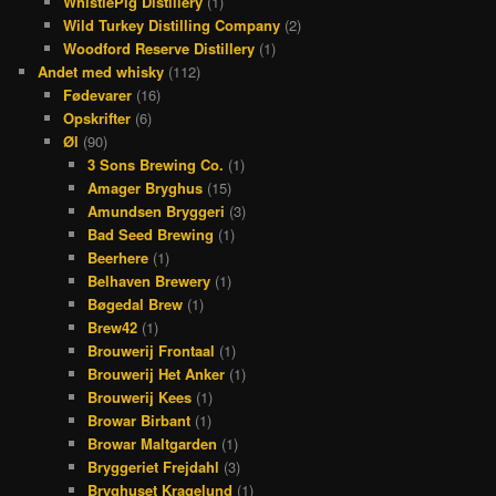
WhistlePig Distillery
(1)
Wild Turkey Distilling Company
(2)
Woodford Reserve Distillery
(1)
Andet med whisky
(112)
Fødevarer
(16)
Opskrifter
(6)
Øl
(90)
3 Sons Brewing Co.
(1)
Amager Bryghus
(15)
Amundsen Bryggeri
(3)
Bad Seed Brewing
(1)
Beerhere
(1)
Belhaven Brewery
(1)
Bøgedal Brew
(1)
Brew42
(1)
Brouwerij Frontaal
(1)
Brouwerij Het Anker
(1)
Brouwerij Kees
(1)
Browar Birbant
(1)
Browar Maltgarden
(1)
Bryggeriet Frejdahl
(3)
Bryghuset Kragelund
(1)