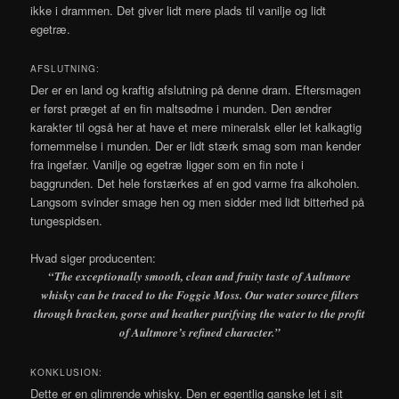
ikke i drammen. Det giver lidt mere plads til vanilje og lidt
egetræ.
AFSLUTNING:
Der er en land og kraftig afslutning på denne dram. Eftersmagen
er først præget af en fin maltsødme i munden. Den ændrer
karakter til også her at have et mere mineralsk eller let kalkagtig
fornemmelse i munden. Der er lidt stærk smag som man kender
fra ingefær. Vanilje og egetræ ligger som en fin note i
baggrunden. Det hele forstærkes af en god varme fra alkoholen.
Langsom svinder smage hen og men sidder med lidt bitterhed på
tungespidsen.
Hvad siger producenten:
“The exceptionally smooth, clean and fruity taste of Aultmore
whisky can be traced to the Foggie Moss. Our water source filters
through bracken, gorse and heather purifying the water to the profit
of Aultmore’s refined character.”
KONKLUSION:
Dette er en glimrende whisky. Den er egentlig ganske let i sit