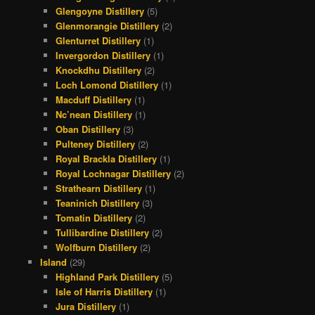
Glengoyne Distillery
(5)
Glenmorangie Distillery
(2)
Glenturret Distillery
(1)
Invergordon Distillery
(1)
Knockdhu Distillery
(2)
Loch Lomond Distillery
(1)
Macduff Distillery
(1)
Nc’nean Distillery
(1)
Oban Distillery
(3)
Pulteney Distillery
(2)
Royal Brackla Distillery
(1)
Royal Lochnagar Distillery
(2)
Strathearn Distillery
(1)
Teaninich Distillery
(3)
Tomatin Distillery
(2)
Tullibardine Distillery
(2)
Wolfburn Distillery
(2)
Island
(29)
Highland Park Distillery
(5)
Isle of Harris Distillery
(1)
Jura Distillery
(1)