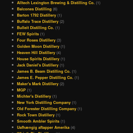
Alltech Lexington Brewing & Distilling Co.
(1)
b
a
a
e
Balcones Distilling
(6)
o
d
g
r
Barton 1792 Distillery
(1)
Buffalo Trace Distillery
(2)
o
s
r
e
Bulleit Distilling Co.
(1)
k
a
s
FEW Spirits
(1)
Four Roses Distillery
(3)
m
t
Golden Moon Distillery
(1)
Heaven Hill Distillery
(4)
House Spirits Distillery
(1)
Jack Daniel's Distillery
(1)
James B. Beam Distilling Co.
(1)
James E. Pepper Distilling Co.
(1)
Maker's Mark Distillery
(2)
MGP
(1)
Michter's Distillery
(1)
New York Distilling Company
(1)
Old Forester Distilling Company
(1)
Rock Town Distillery
(1)
Smooth Ambler Spirits
(1)
Uafhængig aftapper Amerika
(4)