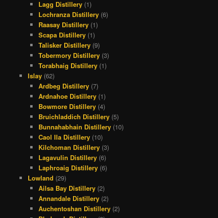
Lagg Distillery
(1)
Lochranza Distillery
(6)
Raasay Distillery
(1)
Scapa Distillery
(1)
Talisker Distillery
(9)
Tobermory Distillery
(3)
Torabhaig Distillery
(1)
Islay
(62)
Ardbeg Distillery
(7)
Ardnahoe Distillery
(1)
Bowmore Distillery
(4)
Bruichladdich Distillery
(5)
Bunnahabhain Distillery
(10)
Caol Ila Distillery
(10)
Kilchoman Distillery
(3)
Lagavulin Distillery
(6)
Laphroaig Distillery
(6)
Lowland
(29)
Ailsa Bay Distillery
(2)
Annandale Distillery
(2)
Auchentoshan Distillery
(2)