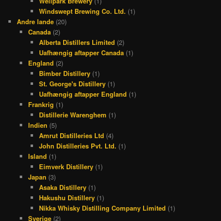
Wellpark Brewery
(1)
Windswept Brewing Co. Ltd.
(1)
Andre lande
(20)
Canada
(2)
Alberta Distillers Limited
(2)
Uafhængig aftapper Canada
(1)
England
(2)
Bimber Distillery
(1)
St. George's Distillery
(1)
Uafhængig aftapper England
(1)
Frankrig
(1)
Distillerie Warenghem
(1)
Indien
(5)
Amrut Distilleries Ltd
(4)
John Distilleries Pvt. Ltd.
(1)
Island
(1)
Eimverk Distillery
(1)
Japan
(3)
Asaka Distillery
(1)
Hakushu Distillery
(1)
Nikka Whisky Distilling Company Limited
(1)
Sverige
(2)