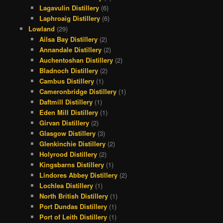
Lagavulin Distillery
(6)
Laphroaig Distillery
(6)
Lowland
(29)
Ailsa Bay Distillery
(2)
Annandale Distillery
(2)
Auchentoshan Distillery
(2)
Bladnoch Distillery
(2)
Cambus Distillery
(1)
Cameronbridge Distillery
(1)
Daftmill Distillery
(1)
Eden Mill Distillery
(1)
Girvan Distillery
(2)
Glasgow Distillery
(3)
Glenkinchie Distillery
(2)
Holyrood Distillery
(2)
Kingsbarns Distillery
(1)
Lindores Abbey Distillery
(2)
Lochlea Distillery
(1)
North British Distillery
(1)
Port Dundas Distillery
(1)
Port of Leith Distillery
(1)