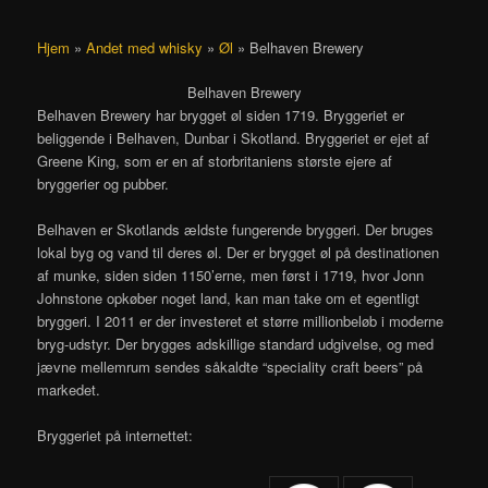
Hjem
»
Andet med whisky
»
Øl
»
Belhaven Brewery
Belhaven Brewery
Belhaven Brewery har brygget øl siden 1719. Bryggeriet er
beliggende i Belhaven, Dunbar i Skotland. Bryggeriet er ejet af
Greene King, som er en af storbritaniens største ejere af
bryggerier og pubber.
Belhaven er Skotlands ældste fungerende bryggeri. Der bruges
lokal byg og vand til deres øl. Der er brygget øl på destinationen
af munke, siden siden 1150’erne, men først i 1719, hvor Jonn
Johnstone opkøber noget land, kan man take om et egentligt
bryggeri. I 2011 er der investeret et større millionbeløb i moderne
bryg-udstyr. Der brygges adskillige standard udgivelse, og med
jævne mellemrum sendes såkaldte “speciality craft beers” på
markedet.
Bryggeriet på internettet: