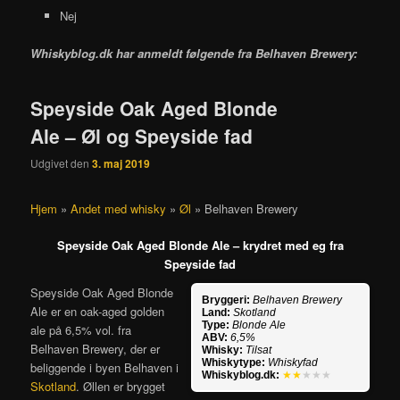
Nej
Whiskyblog.dk har anmeldt følgende fra
Belhaven Brewery:
Speyside Oak Aged Blonde
Ale – Øl og Speyside fad
Udgivet den
3. maj 2019
Hjem
»
Andet med whisky
»
Øl
»
Belhaven Brewery
Speyside Oak Aged Blonde Ale – krydret med eg fra
Speyside fad
Speyside Oak Aged Blonde
Bryggeri:
Belhaven Brewery
Ale er en oak-aged golden
Land:
Skotland
Type:
Blonde Ale
ale på 6,5% vol. fra
ABV:
6,5%
Belhaven Brewery, der er
Whisky:
Tilsat
Whiskytype:
Whiskyfad
beliggende i byen Belhaven i
Whiskyblog.dk:
★★
★★★
Skotland
. Øllen er brygget