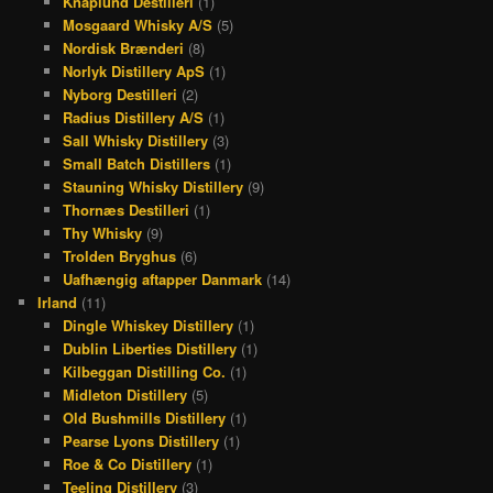
Knaplund Destilleri
(1)
Mosgaard Whisky A/S
(5)
Nordisk Brænderi
(8)
Norlyk Distillery ApS
(1)
Nyborg Destilleri
(2)
Radius Distillery A/S
(1)
Sall Whisky Distillery
(3)
Small Batch Distillers
(1)
Stauning Whisky Distillery
(9)
Thornæs Destilleri
(1)
Thy Whisky
(9)
Trolden Bryghus
(6)
Uafhængig aftapper Danmark
(14)
Irland
(11)
Dingle Whiskey Distillery
(1)
Dublin Liberties Distillery
(1)
Kilbeggan Distilling Co.
(1)
Midleton Distillery
(5)
Old Bushmills Distillery
(1)
Pearse Lyons Distillery
(1)
Roe & Co Distillery
(1)
Teeling Distillery
(3)