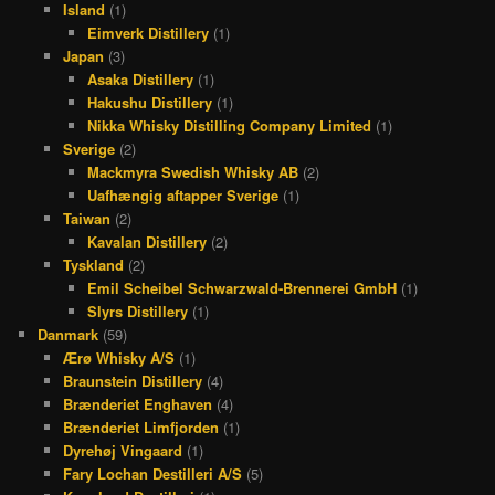
Island
(1)
Eimverk Distillery
(1)
Japan
(3)
Asaka Distillery
(1)
Hakushu Distillery
(1)
Nikka Whisky Distilling Company Limited
(1)
Sverige
(2)
Mackmyra Swedish Whisky AB
(2)
Uafhængig aftapper Sverige
(1)
Taiwan
(2)
Kavalan Distillery
(2)
Tyskland
(2)
Emil Scheibel Schwarzwald-Brennerei GmbH
(1)
Slyrs Distillery
(1)
Danmark
(59)
Ærø Whisky A/S
(1)
Braunstein Distillery
(4)
Brænderiet Enghaven
(4)
Brænderiet Limfjorden
(1)
Dyrehøj Vingaard
(1)
Fary Lochan Destilleri A/S
(5)