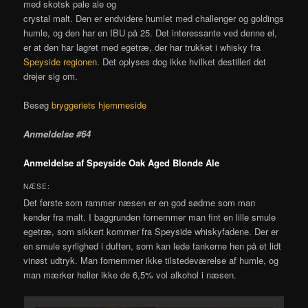
med skotsk pale ale og
crystal malt. Den er endvidere humlet med challenger og goldings
humle, og den har en IBU på 25. Det interessante ved denne øl,
er at den har lagret med egetræ, der har trukket i whisky fra
Speyside regionen
. Det oplyses dog ikke hvilket destilleri det
drejer sig om.
Besøg
bryggeriets hjemmeside
Anmeldelse #64
Anmeldelse af Speyside Oak Aged Blonde Ale
NÆSE:
Det første som rammer næsen er en god sødme som man
kender fra malt. I baggrunden fornemmer man fint en lille smule
egetræ, som sikkert kommer fra Speyside whiskyfadene. Der er
en smule syrlighed i duften, som kan lede tankerne hen på et lidt
vinøst udtryk. Man fornemmer ikke tilstedeværelse af humle, og
man mærker heller ikke de 6,5% vol alkohol i næsen.