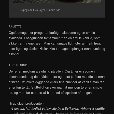
Speyside Oak Aged Blonde Ale
PALETTE:
Også smagen er præget af kraftig maltsødme og en smule
syrlighed. I baggrunden fornemmer man en smule vanilje, som
sikkert er fra egetræet. Man kan smage lidt noter af mørk frugt
som figen og dadler. Heller ikke i smagen opfanger man humle og
alkohol.
AFSLUTNING:
Der er en medium afslutning på øllen. Også her er sødmen
dominerende, og den fylder mere og mere jo flere mundfulde man
drikker. Det overskygger de ellers fine nuancer af vanilje man får
efter første tår. Slutteligt oplever man at munden tører en smule
ud, og man får et snert af bitterhed på spidsen af tungen.
Hvad siger producenten:
“
A smooth, full-bodied golden ale from Belhaven, with sweet vanilla
oak and subtle whisky notes. The malt whiskies of Speyside are