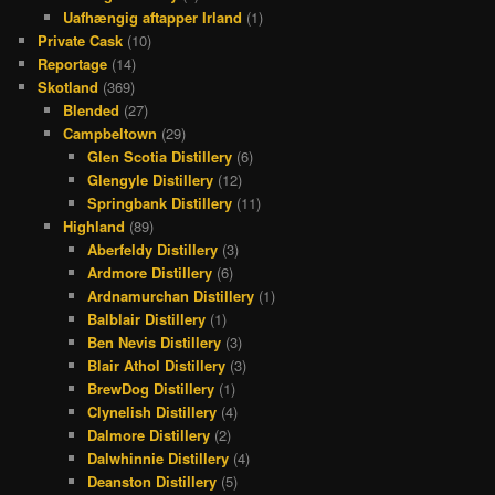
Uafhængig aftapper Irland
(1)
Private Cask
(10)
Reportage
(14)
Skotland
(369)
Blended
(27)
Campbeltown
(29)
Glen Scotia Distillery
(6)
Glengyle Distillery
(12)
Springbank Distillery
(11)
Highland
(89)
Aberfeldy Distillery
(3)
Ardmore Distillery
(6)
Ardnamurchan Distillery
(1)
Balblair Distillery
(1)
Ben Nevis Distillery
(3)
Blair Athol Distillery
(3)
BrewDog Distillery
(1)
Clynelish Distillery
(4)
Dalmore Distillery
(2)
Dalwhinnie Distillery
(4)
Deanston Distillery
(5)