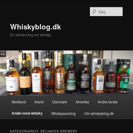
Fortsæt
Fortsæt
til
til
Søg
primært
sekundært
indhold
indhold
Whiskyblog.dk
En dansk blog om whisky
Hovedmenu
Skotland
Irland
Danmark
Amerika
Andre lande
Andet med whisky
Whiskysamling
Om whiskyblog.dk
KATEGORIARKIV:
BELHAVEN BREWERY