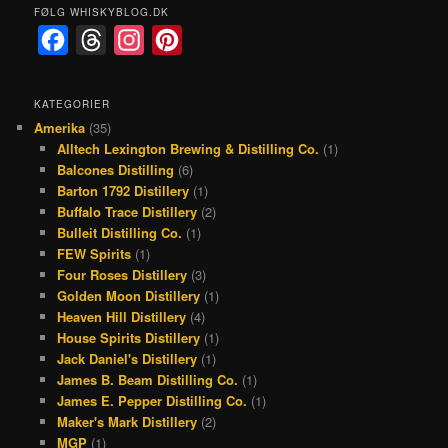
FØLG WHISKYBLOG.DK
F
T
I
P
a
h
n
i
c
r
s
n
KATEGORIER
Amerika
(35)
e
e
t
t
Alltech Lexington Brewing & Distilling Co.
(1)
b
a
a
e
Balcones Distilling
(6)
o
d
g
r
Barton 1792 Distillery
(1)
Buffalo Trace Distillery
(2)
o
s
r
e
Bulleit Distilling Co.
(1)
k
a
s
FEW Spirits
(1)
Four Roses Distillery
(3)
m
t
Golden Moon Distillery
(1)
Heaven Hill Distillery
(4)
House Spirits Distillery
(1)
Jack Daniel's Distillery
(1)
James B. Beam Distilling Co.
(1)
James E. Pepper Distilling Co.
(1)
Maker's Mark Distillery
(2)
MGP
(1)