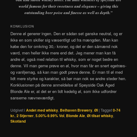
world famous for their sweetness and elegance – giving this
outstanding beer poise and finesse as well as depth.”
KONKLUSION
Denne øl generer ingen. Den er sådan set ganske neutral, og er
ikke en som skiller sig væsentligt ud fra mængden. Man kan
købe den for omkring 30,- kroner, og det er den såmænd nok
værd, men heller ikke mere end det. Jeg mener man kan få
andre øl, også med relation til whisky, som er noget bedre en
denne. Vil man gerne prøve en øl, hvor man får en snert egetræs-
og vaniljemag, så kan man godt prøve denne. Er man til øl med
lidt mere styrke og karakter, så bør man nok se andre steder hen.
Konklusionen på denne anmeldelse af Speyside Oak Aged
Blonde Ale er, at det er en lidt kedelig øl, som ikke udfordrer
sanserne nævneværdigt.
Udgivet i
Andet med whisky
,
Belhaven Brewery
,
Øl
|
Tagget
0-74
kr.
,
2 Stjerner
,
5.00%-9.99% Vol
,
Blonde Ale
,
Øl tilsat whisky
,
Skotland