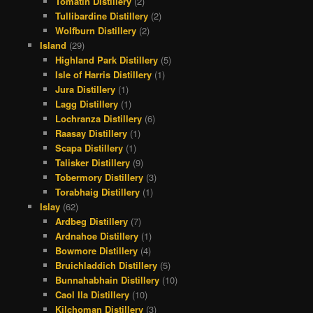
Tomatin Distillery
(2)
Tullibardine Distillery
(2)
Wolfburn Distillery
(2)
Island
(29)
Highland Park Distillery
(5)
Isle of Harris Distillery
(1)
Jura Distillery
(1)
Lagg Distillery
(1)
Lochranza Distillery
(6)
Raasay Distillery
(1)
Scapa Distillery
(1)
Talisker Distillery
(9)
Tobermory Distillery
(3)
Torabhaig Distillery
(1)
Islay
(62)
Ardbeg Distillery
(7)
Ardnahoe Distillery
(1)
Bowmore Distillery
(4)
Bruichladdich Distillery
(5)
Bunnahabhain Distillery
(10)
Caol Ila Distillery
(10)
Kilchoman Distillery
(3)