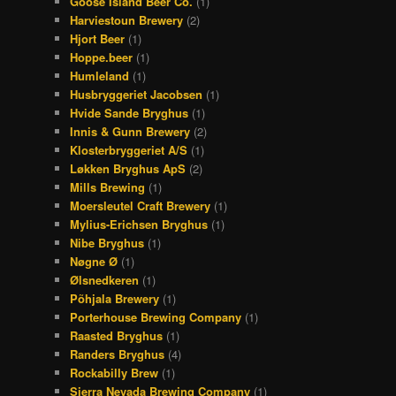
Goose Island Beer Co.
(1)
Harviestoun Brewery
(2)
Hjort Beer
(1)
Hoppe.beer
(1)
Humleland
(1)
Husbryggeriet Jacobsen
(1)
Hvide Sande Bryghus
(1)
Innis & Gunn Brewery
(2)
Klosterbryggeriet A/S
(1)
Løkken Bryghus ApS
(2)
Mills Brewing
(1)
Moersleutel Craft Brewery
(1)
Mylius-Erichsen Bryghus
(1)
Nibe Bryghus
(1)
Nøgne Ø
(1)
Ølsnedkeren
(1)
Põhjala Brewery
(1)
Porterhouse Brewing Company
(1)
Raasted Bryghus
(1)
Randers Bryghus
(4)
Rockabilly Brew
(1)
Sierra Nevada Brewing Company
(1)