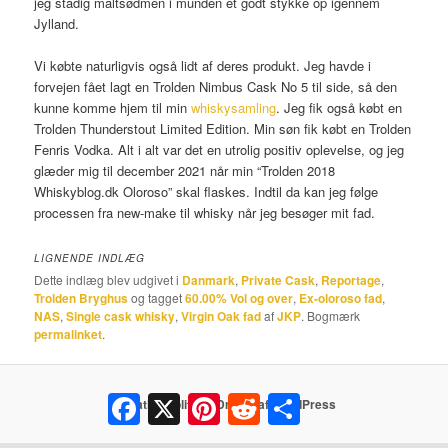
jeg stadig maltsødmen i munden et godt stykke op igennem
Jylland.
Vi købte naturligvis også lidt af deres produkt. Jeg havde i
forvejen fået lagt en Trolden Nimbus Cask No 5 til side, så den
kunne komme hjem til min
whiskysamling
. Jeg fik også købt en
Trolden Thunderstout Limited Edition. Min søn fik købt en Trolden
Fenris Vodka. Alt i alt var det en utrolig positiv oplevelse, og jeg
glæder mig til december 2021 når min “Trolden 2018
Whiskyblog.dk Oloroso” skal flaskes. Indtil da kan jeg følge
processen fra new-make til whisky når jeg besøger mit fad.
LIGNENDE INDLÆG
Dette indlæg blev udgivet i
Danmark
,
Private Cask
,
Reportage
,
Trolden Bryghus
og tagget
60.00% Vol og over
,
Ex-oloroso fad
,
NAS
,
Single cask whisky
,
Virgin Oak fad
af
JKP
. Bogmærk
permalinket
.
Facebook
X
Pinterest
Reddit
Share
Privatlivspolitik
Drevet af WordPress