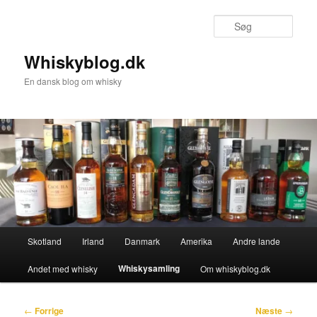
Fortsæt
til
Søg
primært
indhold
Whiskyblog.dk
En dansk blog om whisky
Hovedmenu
Skotland
Irland
Danmark
Amerika
Andre lande
Whiskysamling
Andet med whisky
Om whiskyblog.dk
Indlægsnavigation
←
Forrige
Næste
→