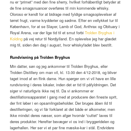
nu er “primet” med den fine sherry, hvilket forhåbentligt betyder at
de fine smagsnuancer overføres til min kommende whisky.
Oloroso er kendt for at bidrage med fyldige smagsoplevelser af
tørret frugt, varme krydderier og sødme. Efter en vellykket tur til
København, for at se Slayer, Lamb of God, Anthrax og Obituary i
Royal Arena, var der lige tid til et smut forbi
Trolden Bryghus i
Kolding
på vej retur til Nordjylland. En oplevelse jeg har glædet
mig til, siden den dag i august, hvor whiskyfadet blev bestilt.
Rundvisning på Trolden Bryghus
Min datter, søn og jeg ankommer til Trolden Bryghus, eller
Trolden Distillery om man vil, kl. 13.00 den 4/12-2018, og bliver
taget imod af en flink dame. Hun spørger om vi vil have en lille
rundvisning i deres lokaler, inden det er tid til påfyldningen. Det
siger vi naturligvis ikke nej til. Da vi ankommer er
destillationsapparatet i gang med at producere den fineste sprit,
der fint løber i en opsamlingsbeholder. Der bruges åben ild til
destilleringen, og vi får forklaret at det både er alkometer, men
ikke mindst deres næser, som afgør hvornår “cuttet” laves til
deres produkter. Herefter bevæger vi os ind i bryggeridelen og
lagerhallen. Her ser vi et par fine mæske-kar i stål. Endvidere