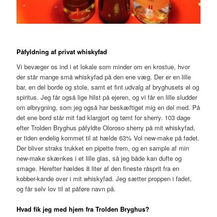
Påfyldning af privat whiskyfad
Vi bevæger os ind i et lokale som minder om en krostue, hvor
der står mange små whiskyfad på den ene væg. Der er en lille
bar, en del borde og stole, samt et fint udvalg af bryghusets øl og
spiritus. Jeg får også lige hilst på ejeren, og vi får en lille sludder
om ølbrygning, som jeg også har beskæftiget mig en del med. På
det ene bord står mit fad klargjort og tømt for sherry. 103 dage
efter Trolden Bryghus påfyldte Oloroso sherry på mit whiskyfad,
er tiden endelig kommet til at hælde 63% Vol new-make på fadet.
Der bliver straks trukket en pipette frem, og en sample af min
new-make skænkes i et lille glas, så jeg både kan dufte og
smage. Herefter hældes 8 liter af den fineste råsprit fra en
kobber-kande over i mit whiskyfad. Jeg sætter proppen i fadet,
og får selv lov til at påføre navn på.
Hvad fik jeg med hjem fra Trolden Bryghus?