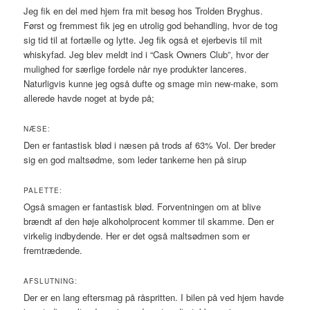
Jeg fik en del med hjem fra mit besøg hos Trolden Bryghus.
Først og fremmest fik jeg en utrolig god behandling, hvor de tog
sig tid til at fortælle og lytte. Jeg fik også et ejerbevis til mit
whiskyfad. Jeg blev meldt ind i “Cask Owners Club”, hvor der
mulighed for særlige fordele når nye produkter lanceres.
Naturligvis kunne jeg også dufte og smage min new-make, som
allerede havde noget at byde på;
NÆSE:
Den er fantastisk blød i næsen på trods af 63% Vol. Der breder
sig en god maltsødme, som leder tankerne hen på sirup
PALETTE:
Også smagen er fantastisk blød. Forventningen om at blive
brændt af den høje alkoholprocent kommer til skamme. Den er
virkelig indbydende. Her er det også maltsødmen som er
fremtrædende.
AFSLUTNING:
Der er en lang eftersmag på råspritten. I bilen på ved hjem havde