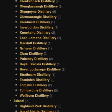
GlenDronach Distillery
(7)
Glenglassaugh Distillery
(3)
Glengoyne Distillery
(5)
Glenmorangie Distillery
(2)
Glenturret Distillery
(1)
Invergordon Distillery
(1)
Knockdhu Distillery
(2)
Loch Lomond Distillery
(1)
Macduff Distillery
(1)
Nc’nean Distillery
(1)
Oban Distillery
(3)
Pulteney Distillery
(2)
Royal Brackla Distillery
(1)
Royal Lochnagar Distillery
(2)
Strathearn Distillery
(1)
Teaninich Distillery
(3)
Tomatin Distillery
(2)
Tullibardine Distillery
(2)
Wolfburn Distillery
(1)
Island
(29)
Highland Park Distillery
(5)
Isle of Harris Distillery
(1)