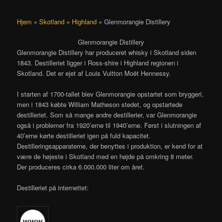
Hjem
»
Skotland
»
Highland
»
Glenmorangie Distillery
Glenmorangie Distillery
Glenmorangie Distillery har produceret whisky i Skotland siden
1843. Destilleriet ligger i Ross-shire i Highland regionen i
Skotland. Det er ejet af Louis Vuitton Moët Hennessy.
I starten af 1700-tallet blev Glenmorangie opstartet som bryggeri,
men i 1843 købte William Matheson stedet, og opstartede
destilleriet. Som så mange andre destillerier, var Glenmorangie
også i problemer fra 1920’erne til 1940’erne. Først i slutningen af
40’erne kørte destilleriet igen på fuld kapacitet.
Destilleringsapparaterne, der benyttes i produktion, er kend for at
være de højeste i Skotland med en højde på omkring 8 meter.
Der produceres cirka 6.000.000 liter om året.
Destilleriet på internettet: