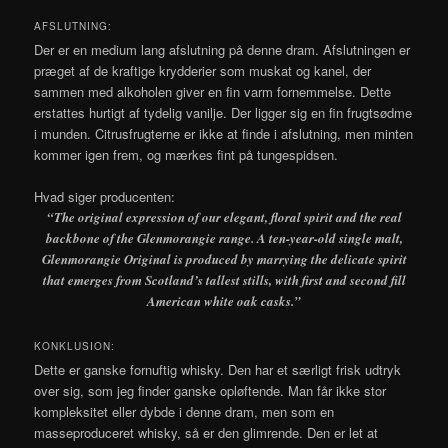
AFSLUTNING:
Der er en medium lang afslutning på denne dram. Afslutningen er
præget af de kraftige krydderier som muskat og kanel, der
sammen med alkoholen giver en fin varm fornemmelse. Dette
erstattes hurtigt af tydelig vanilje. Der ligger sig en fin frugtsødme
i munden. Citrusfrugterne er ikke at finde i afslutning, men minten
kommer igen frem, og mærkes fint på tungespidsen.
Hvad siger producenten:
“The original expression of our elegant, floral spirit and the real
backbone of the Glenmorangie range. A ten-year-old single malt,
Glenmorangie Original is produced by marrying the delicate spirit
that emerges from Scotland’s tallest stills, with first and second fill
American white oak casks.”
KONKLUSION:
Dette er ganske fornuftig whisky. Den har et særligt frisk udtryk
over sig, som jeg finder ganske opløftende. Man får ikke stor
kompleksitet eller dybde i denne dram, men som en
masseproduceret whisky, så er den glimrende. Den er let at