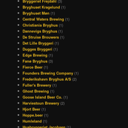
Bryggeriet Frejdahl
(3)
Bryghuset Kragelund
(1)
Bryghuset Møn
(1)
Central Waters Brewing
(1)
Christiania Bryghus
(1)
Dannevigs Bryghus
(1)
De Struise Brouwers
(1)
Det Lille Bryggeri
(1)
Dugges Bryggeri
(1)
Edge Brewing
(1)
Fanø Bryghus
(3)
Fierce Beer
(1)
Founders Brewing Company
(1)
Frederikshavn Bryghus A/S
(2)
Fuller's Brewery
(1)
Ghost Brewing
(1)
Goose Island Beer Co.
(1)
Harviestoun Brewery
(2)
Hjort Beer
(1)
Hoppe.beer
(1)
Humleland
(1)
Husbryggeriet Jacobsen
(1)