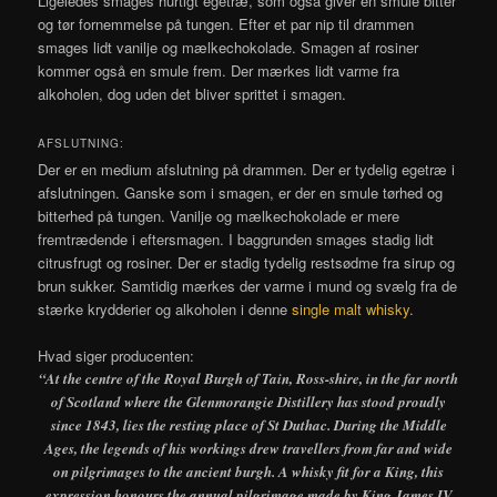
Ligeledes smages hurtigt egetræ, som også giver en smule bitter
og tør fornemmelse på tungen. Efter et par nip til drammen
smages lidt vanilje og mælkechokolade. Smagen af rosiner
kommer også en smule frem. Der mærkes lidt varme fra
alkoholen, dog uden det bliver sprittet i smagen.
AFSLUTNING:
Der er en medium afslutning på drammen. Der er tydelig egetræ i
afslutningen. Ganske som i smagen, er der en smule tørhed og
bitterhed på tungen. Vanilje og mælkechokolade er mere
fremtrædende i eftersmagen. I baggrunden smages stadig lidt
citrusfrugt og rosiner. Der er stadig tydelig restsødme fra sirup og
brun sukker. Samtidig mærkes der varme i mund og svælg fra de
stærke krydderier og alkoholen i denne
single malt whisky
.
Hvad siger producenten:
“At the centre of the Royal Burgh of Tain, Ross-shire, in the far north
of Scotland where the Glenmorangie Distillery has stood proudly
since 1843, lies the resting place of St Duthac. During the Middle
Ages, the legends of his workings drew travellers from far and wide
on pilgrimages to the ancient burgh. A whisky fit for a King, this
expression honours the annual pilgrimage made by King James IV