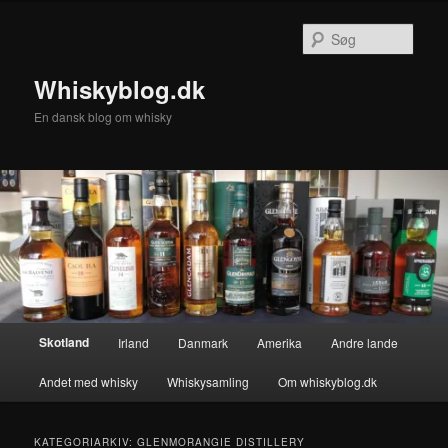
Fortsæt
Fortsæt
til
til
Søg
primært
sekundært
indhold
indhold
Whiskyblog.dk
En dansk blog om whisky
Hovedmenu
Skotland
Irland
Danmark
Amerika
Andre lande
Andet med whisky
Whiskysamling
Om whiskyblog.dk
KATEGORIARKIV:
GLENMORANGIE DISTILLERY