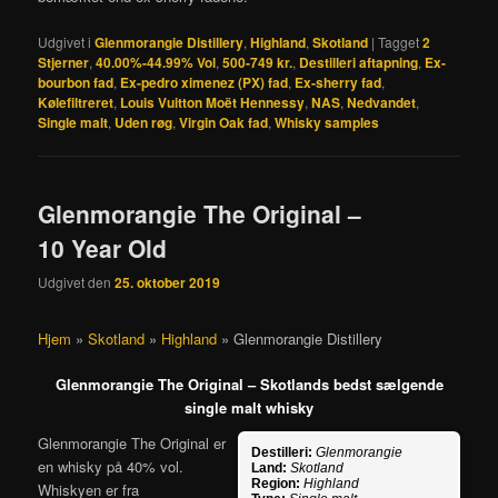
Udgivet i
Glenmorangie Distillery
,
Highland
,
Skotland
|
Tagget
2
Stjerner
,
40.00%-44.99% Vol
,
500-749 kr.
,
Destilleri aftapning
,
Ex-
bourbon fad
,
Ex-pedro ximenez (PX) fad
,
Ex-sherry fad
,
Kølefiltreret
,
Louis Vuitton Moët Hennessy
,
NAS
,
Nedvandet
,
Single malt
,
Uden røg
,
Virgin Oak fad
,
Whisky samples
Glenmorangie The Original –
10 Year Old
Udgivet den
25. oktober 2019
Hjem
»
Skotland
»
Highland
»
Glenmorangie Distillery
Glenmorangie The Original – Skotlands bedst sælgende
single malt whisky
Glenmorangie The Original er
Destilleri:
Glenmorangie
en whisky på 40% vol.
Land:
Skotland
Region:
Highland
Whiskyen er fra