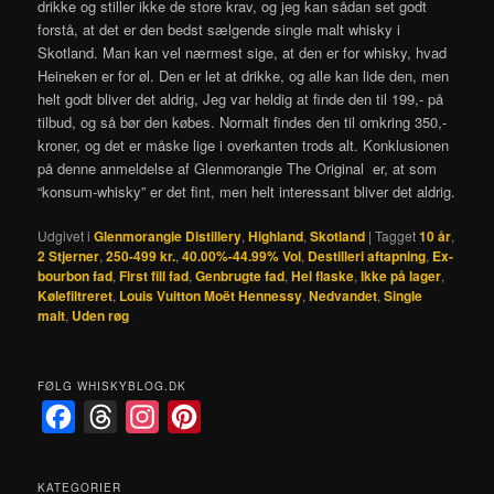
drikke og stiller ikke de store krav, og jeg kan sådan set godt
forstå, at det er den bedst sælgende single malt whisky i
Skotland. Man kan vel nærmest sige, at den er for whisky, hvad
Heineken er for øl. Den er let at drikke, og alle kan lide den, men
helt godt bliver det aldrig, Jeg var heldig at finde den til 199,- på
tilbud, og så bør den købes. Normalt findes den til omkring 350,-
kroner, og det er måske lige i overkanten trods alt. Konklusionen
på denne anmeldelse af Glenmorangie The Original er, at som
“konsum-whisky” er det fint, men helt interessant bliver det aldrig.
Udgivet i
Glenmorangie Distillery
,
Highland
,
Skotland
|
Tagget
10 år
,
2 Stjerner
,
250-499 kr.
,
40.00%-44.99% Vol
,
Destilleri aftapning
,
Ex-
bourbon fad
,
First fill fad
,
Genbrugte fad
,
Hel flaske
,
Ikke på lager
,
Kølefiltreret
,
Louis Vuitton Moët Hennessy
,
Nedvandet
,
Single
malt
,
Uden røg
FØLG WHISKYBLOG.DK
F
T
I
P
a
h
n
i
c
r
s
n
KATEGORIER