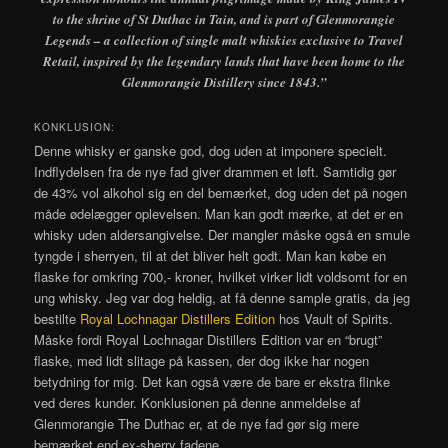
to the shrine of St Duthac in Tain, and is part of Glenmorangie
Legends – a collection of single malt whiskies exclusive to Travel
Retail, inspired by the legendary lands that have been home to the
Glenmorangie Distillery since 1843.”
KONKLUSION:
Denne whisky er ganske god, dog uden at imponere specielt.
Indflydelsen fra de nye fad giver drammen et løft. Samtidig gør
de 43% vol alkohol sig en del bemærket, dog uden det på nogen
måde ødelægger oplevelsen. Man kan godt mærke, at det er en
whisky uden aldersangivelse. Der mangler måske også en smule
tyngde i sherryen, til at det bliver helt godt. Man kan købe en
flaske for omkring 700,- kroner, hvilket virker lidt voldsomt for en
ung whisky. Jeg var dog heldig, at få denne sample gratis, da jeg
bestilte
Royal Lochnagar Distillers Edition
hos Vault of Spirits.
Måske fordi Royal Lochnagar Distillers Edition var en “brugt”
flaske, med lidt slitage på kassen, der dog ikke har nogen
betydning for mig. Det kan også være de bare er ekstra flinke
ved deres kunder. Konklusionen på denne anmeldelse af
Glenmorangie The Duthac er, at de nye fad gør sig mere
bemærket end ex-sherry fadene.