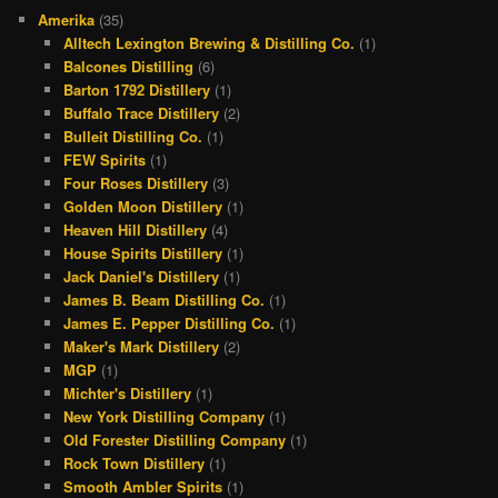
Amerika
(35)
e
e
t
t
Alltech Lexington Brewing & Distilling Co.
(1)
b
a
a
e
Balcones Distilling
(6)
o
d
g
r
Barton 1792 Distillery
(1)
Buffalo Trace Distillery
(2)
o
s
r
e
Bulleit Distilling Co.
(1)
k
a
s
FEW Spirits
(1)
Four Roses Distillery
(3)
m
t
Golden Moon Distillery
(1)
Heaven Hill Distillery
(4)
House Spirits Distillery
(1)
Jack Daniel's Distillery
(1)
James B. Beam Distilling Co.
(1)
James E. Pepper Distilling Co.
(1)
Maker's Mark Distillery
(2)
MGP
(1)
Michter's Distillery
(1)
New York Distilling Company
(1)
Old Forester Distilling Company
(1)
Rock Town Distillery
(1)
Smooth Ambler Spirits
(1)