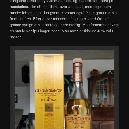
Langsomt bliver udtrykket mere sødt, og man tænker mere på
mandariner. Der et frisk tilsnit over aromaen, med noget som
minder lidt om mint. Langsomt kommer også friske grønne æbler
frem i duften. Efter et par måneder i flasken bliver duften af
grønne syrlige æbler mere og mere tydelig. Man fornemmer svagt
en smule vanilje i baggrunden. Man mærker ikke de 40% vol i
næsen.