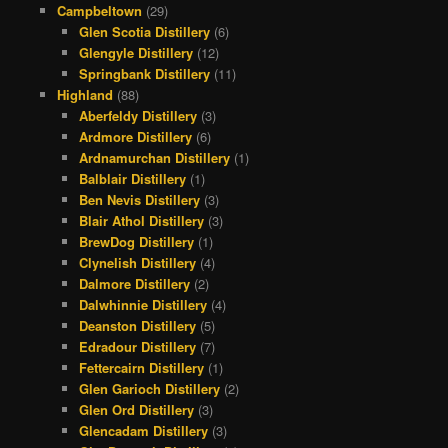
Campbeltown
(29)
Glen Scotia Distillery
(6)
Glengyle Distillery
(12)
Springbank Distillery
(11)
Highland
(88)
Aberfeldy Distillery
(3)
Ardmore Distillery
(6)
Ardnamurchan Distillery
(1)
Balblair Distillery
(1)
Ben Nevis Distillery
(3)
Blair Athol Distillery
(3)
BrewDog Distillery
(1)
Clynelish Distillery
(4)
Dalmore Distillery
(2)
Dalwhinnie Distillery
(4)
Deanston Distillery
(5)
Edradour Distillery
(7)
Fettercairn Distillery
(1)
Glen Garioch Distillery
(2)
Glen Ord Distillery
(3)
Glencadam Distillery
(3)