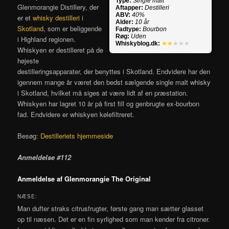
Type:
Single malt
Glenmorangie Distillery, der
Aftapper:
Destilleri
ABV:
40%
er et
whisky destilleri i
Alder:
10 år
Skotland
, som er beliggende
Fadtype:
Bourbon
Røg:
Uden
i Highland regionen.
Whiskyblog.dk:
★★
★★★
Whiskyen er destilleret på de
højeste
destilleringsapparater, der benyttes i Skotland. Endvidere har den
igennem mange år været den bedst sælgende single malt whisky
i Skotland, hvilket må siges at være lidt af en præstation.
Whiskyen har lagret 10 år på first fill og genbrugte ex-bourbon
fad. Endvidere er whiskyen kølefiltreret.
Besøg:
Destilleriets hjemmeside
Anmeldelse #112
Anmeldelse af Glenmorangie The Original
NÆSE:
Man dufter straks citrusfrugter, første gang man sætter glasset
op til næsen. Det er en fin syrlighed som man kender fra citroner.