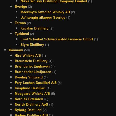
Nikka Whisky Distilling Company Limited
(1)
Sverige
(2)
Mackmyra Swedish Whisky AB
(2)
Uafhængig aftapper Sverige
(1)
Taiwan
(2)
Kavalan Distillery
(2)
Tyskland
(2)
Emil Scheibel Schwarzwald-Brennerei GmbH
(1)
Slyrs Distillery
(1)
Danmark
(59)
Ærø Whisky A/S
(1)
Braunstein Distillery
(4)
Brænderiet Enghaven
(4)
Brænderiet Limfjorden
(1)
Dyrehøj Vingaard
(1)
Fary Lochan Destilleri A/S
(5)
Knaplund Destilleri
(1)
Mosgaard Whisky A/S
(5)
Nordisk Brænderi
(8)
Norlyk Distillery ApS
(1)
Nyborg Destilleri
(2)
Radius Distillery A/S
(1)