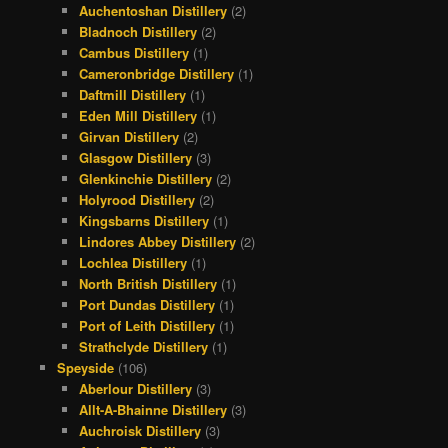
Auchentoshan Distillery
(2)
Bladnoch Distillery
(2)
Cambus Distillery
(1)
Cameronbridge Distillery
(1)
Daftmill Distillery
(1)
Eden Mill Distillery
(1)
Girvan Distillery
(2)
Glasgow Distillery
(3)
Glenkinchie Distillery
(2)
Holyrood Distillery
(2)
Kingsbarns Distillery
(1)
Lindores Abbey Distillery
(2)
Lochlea Distillery
(1)
North British Distillery
(1)
Port Dundas Distillery
(1)
Port of Leith Distillery
(1)
Strathclyde Distillery
(1)
Speyside
(106)
Aberlour Distillery
(3)
Allt-A-Bhainne Distillery
(3)
Auchroisk Distillery
(3)