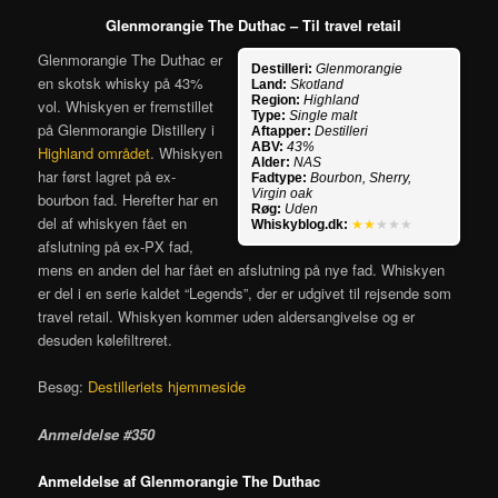
Glenmorangie The Duthac – Til travel retail
Glenmorangie The Duthac er
Destilleri:
Glenmorangie
en skotsk whisky på 43%
Land:
Skotland
Region:
Highland
vol. Whiskyen er fremstillet
Type:
Single malt
på Glenmorangie Distillery i
Aftapper:
Destilleri
ABV:
43%
Highland området
. Whiskyen
Alder:
NAS
har først lagret på ex-
Fadtype:
Bourbon, Sherry,
Virgin oak
bourbon fad. Herefter har en
Røg:
Uden
del af whiskyen fået en
Whiskyblog.dk:
★★
★★★
afslutning på ex-PX fad,
mens en anden del har fået en afslutning på nye fad. Whiskyen
er del i en serie kaldet “Legends”, der er udgivet til rejsende som
travel retail. Whiskyen kommer uden aldersangivelse og er
desuden kølefiltreret.
Besøg:
Destilleriets hjemmeside
Anmeldelse #350
Anmeldelse af Glenmorangie The Duthac