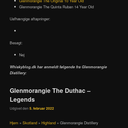
Glenmorangie The Original 10 Year Old
Glenmorangie The Quinta Ruban 14 Year Old
Uafhængige aftapninger:
Besøgt:
Nej
Whiskyblog.dk har anmeldt følgende fra
Glenmorangie
Distillery:
Glenmorangie The Duthac –
Legends
Udgivet den
5. februar 2022
Hjem
»
Skotland
»
Highland
»
Glenmorangie Distillery